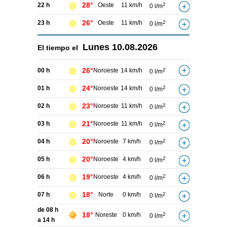
28°
22 h
Oeste
11 km/h
2
0 l/m
26°
23 h
Oeste
11 km/h
2
0 l/m
Lunes
10.08.2026
El tiempo el
26°
00 h
Noroeste
14 km/h
2
0 l/m
24°
01 h
Noroeste
14 km/h
2
0 l/m
23°
02 h
Noroeste
11 km/h
2
0 l/m
21°
03 h
Noroeste
11 km/h
2
0 l/m
20°
04 h
Noroeste
7 km/h
2
0 l/m
20°
05 h
Noroeste
4 km/h
2
0 l/m
19°
06 h
Noroeste
4 km/h
2
0 l/m
18°
07 h
Norte
0 km/h
2
0 l/m
de 08 h
18°
Noreste
0 km/h
2
0 l/m
a 14 h