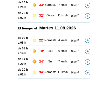
de 14 h
33°
Suroeste
7 km/h
2
0 l/m
a 20 h
de 20 h
32°
Oeste
11 km/h
2
0 l/m
a 02 h
Martes
11.08.2026
El tiempo el
de 02 h
22°
Noroeste
4 km/h
2
0 l/m
a 08 h
de 08 h
19°
Este
0 km/h
2
0 l/m
a 14 h
de 14 h
34°
Sur
7 km/h
2
0 l/m
a 20 h
de 20 h
34°
Noroeste
11 km/h
2
0 l/m
a 02 h