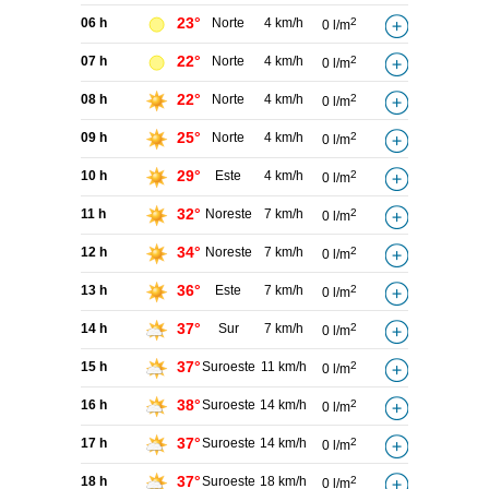
23°
06 h
Norte
4 km/h
2
0 l/m
22°
07 h
Norte
4 km/h
2
0 l/m
22°
08 h
Norte
4 km/h
2
0 l/m
25°
09 h
Norte
4 km/h
2
0 l/m
29°
10 h
Este
4 km/h
2
0 l/m
32°
11 h
Noreste
7 km/h
2
0 l/m
34°
12 h
Noreste
7 km/h
2
0 l/m
36°
13 h
Este
7 km/h
2
0 l/m
37°
14 h
Sur
7 km/h
2
0 l/m
37°
15 h
Suroeste
11 km/h
2
0 l/m
38°
16 h
Suroeste
14 km/h
2
0 l/m
37°
17 h
Suroeste
14 km/h
2
0 l/m
37°
18 h
Suroeste
18 km/h
2
0 l/m