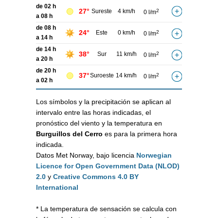
de 02 h
27°
Sureste
4 km/h
2
0 l/m
a 08 h
de 08 h
24°
Este
0 km/h
2
0 l/m
a 14 h
de 14 h
38°
Sur
11 km/h
2
0 l/m
a 20 h
de 20 h
37°
Suroeste
14 km/h
2
0 l/m
a 02 h
Los símbolos y la precipitación se aplican al
intervalo entre las horas indicadas, el
pronóstico del viento y la temperatura en
Burguillos del Cerro
es para la primera hora
indicada.
Datos Met Norway, bajo licencia
Norwegian
Licence for Open Government Data (NLOD)
2.0
y
Creative Commons 4.0 BY
International
* La temperatura de sensación se calcula con