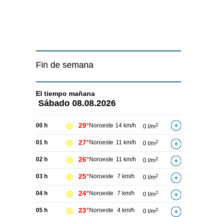
Fin de semana
El tiempo
mañana
Sábado
08.08.2026
29°
00 h
Noroeste
14 km/h
2
0 l/m
27°
01 h
Noroeste
11 km/h
2
0 l/m
26°
02 h
Noroeste
11 km/h
2
0 l/m
25°
03 h
Noroeste
7 km/h
2
0 l/m
24°
04 h
Noroeste
7 km/h
2
0 l/m
23°
05 h
Noroeste
4 km/h
2
0 l/m