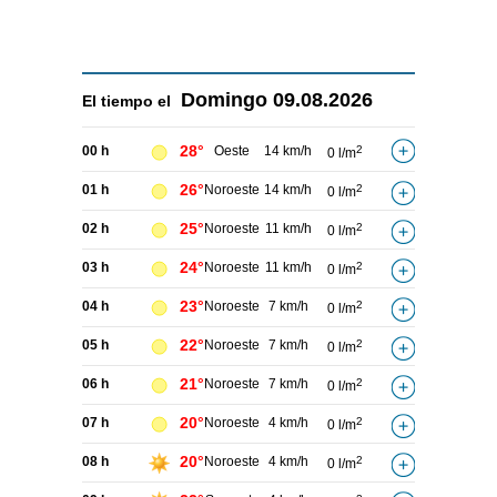
Domingo
09.08.2026
El tiempo el
28°
00 h
Oeste
14 km/h
2
0 l/m
26°
01 h
Noroeste
14 km/h
2
0 l/m
25°
02 h
Noroeste
11 km/h
2
0 l/m
24°
03 h
Noroeste
11 km/h
2
0 l/m
23°
04 h
Noroeste
7 km/h
2
0 l/m
22°
05 h
Noroeste
7 km/h
2
0 l/m
21°
06 h
Noroeste
7 km/h
2
0 l/m
20°
07 h
Noroeste
4 km/h
2
0 l/m
20°
08 h
Noroeste
4 km/h
2
0 l/m