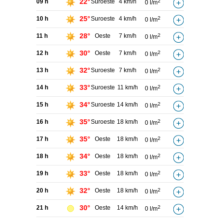
22°
09 h
Suroeste
4 km/h
2
0 l/m
25°
10 h
Suroeste
4 km/h
2
0 l/m
28°
11 h
Oeste
7 km/h
2
0 l/m
30°
12 h
Oeste
7 km/h
2
0 l/m
32°
13 h
Suroeste
7 km/h
2
0 l/m
33°
14 h
Suroeste
11 km/h
2
0 l/m
34°
15 h
Suroeste
14 km/h
2
0 l/m
35°
16 h
Suroeste
18 km/h
2
0 l/m
35°
17 h
Oeste
18 km/h
2
0 l/m
34°
18 h
Oeste
18 km/h
2
0 l/m
33°
19 h
Oeste
18 km/h
2
0 l/m
32°
20 h
Oeste
18 km/h
2
0 l/m
30°
21 h
Oeste
14 km/h
2
0 l/m