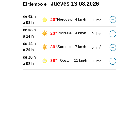
Jueves
13.08.2026
El tiempo el
de 02 h
26°
Noroeste
4 km/h
2
0 l/m
a 08 h
de 08 h
23°
Noreste
4 km/h
2
0 l/m
a 14 h
de 14 h
39°
Suroeste
7 km/h
2
0 l/m
a 20 h
de 20 h
38°
Oeste
11 km/h
2
0 l/m
a 02 h