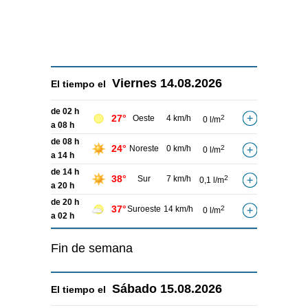
Viernes
14.08.2026
El tiempo el
de 02 h
27°
Oeste
4 km/h
2
0 l/m
a 08 h
de 08 h
24°
Noreste
0 km/h
2
0 l/m
a 14 h
de 14 h
38°
Sur
7 km/h
2
0,1 l/m
a 20 h
de 20 h
37°
Suroeste
14 km/h
2
0 l/m
a 02 h
Fin de semana
Sábado
15.08.2026
El tiempo el