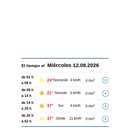
Miércoles
12.08.2026
El tiempo el
de 02 h
24°
Noroeste
4 km/h
2
0 l/m
a 08 h
de 08 h
21°
Noreste
0 km/h
2
0 l/m
a 14 h
de 14 h
37°
Sur
4 km/h
2
0 l/m
a 20 h
de 20 h
37°
Oeste
11 km/h
2
0 l/m
a 02 h