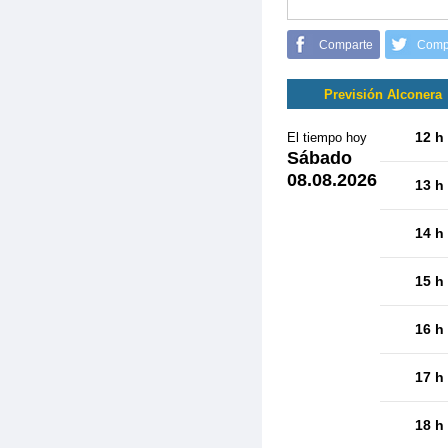
Comparte
Comp
Previsión Alconera
12 h
El tiempo hoy
Sábado
08.08.2026
13 h
14 h
15 h
16 h
17 h
18 h