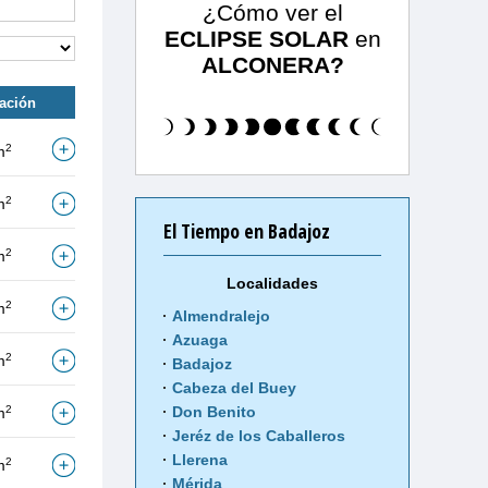
¿Cómo ver el
ECLIPSE SOLAR
en
ALCONERA?
tación
2
m
2
m
El Tiempo en Badajoz
2
m
Localidades
2
m
Almendralejo
Azuaga
2
m
Badajoz
Cabeza del Buey
2
Don Benito
m
Jeréz de los Caballeros
Llerena
2
m
Mérida