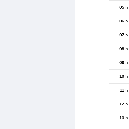
05 h
06 h
07 h
08 h
09 h
10 h
11 h
12 h
13 h