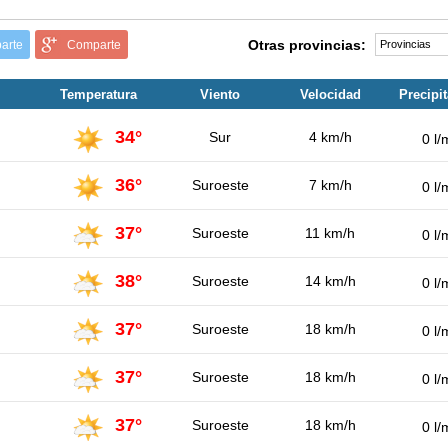
Otras provincias:
arte
Comparte
Temperatura
Viento
Velocidad
Precipi
34°
Sur
4 km/h
0 l/
36°
Suroeste
7 km/h
0 l/
37°
Suroeste
11 km/h
0 l/
38°
Suroeste
14 km/h
0 l/
37°
Suroeste
18 km/h
0 l/
37°
Suroeste
18 km/h
0 l/
37°
Suroeste
18 km/h
0 l/