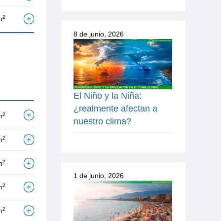
2
m
8 de junio, 2026
El Niño y la Niña:
¿realmente afectan a
2
m
nuestro clima?
2
m
2
m
1 de junio, 2026
2
m
2
m