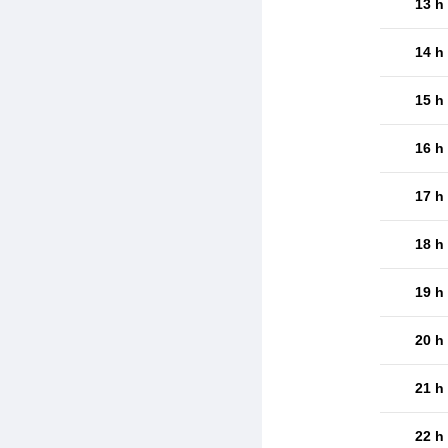
13 h
14 h
15 h
16 h
17 h
18 h
19 h
20 h
21 h
22 h