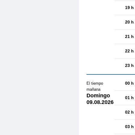
19 h
20 h
21 h
22 h
23 h
00 h
El tiempo
mañana
Domingo
01 h
09.08.2026
02 h
03 h