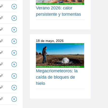
2
m
Verano 2026: calor
persistente y tormentas
2
m
2
m
18 de mayo, 2026
2
m
2
m
2
m
Megacriometeoros: la
2
m
caída de bloques de
hielo
2
m
2
m