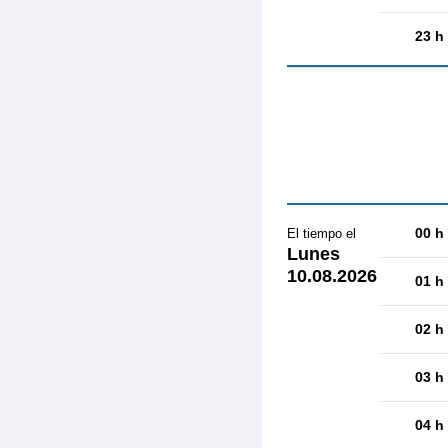
23 h
00 h
El tiempo el
Lunes
10.08.2026
01 h
02 h
03 h
04 h