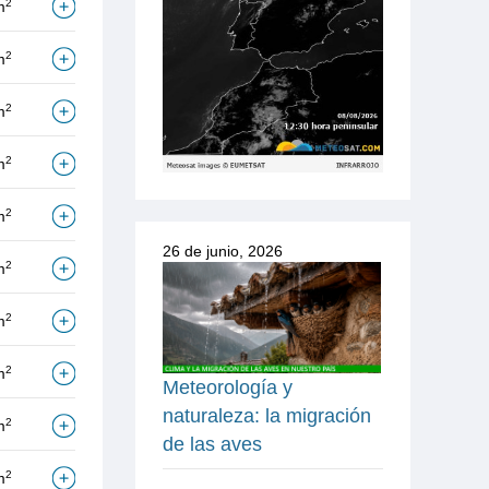
2
m
2
m
2
m
2
m
2
m
26 de junio, 2026
2
m
2
m
2
m
Meteorología y
naturaleza: la migración
2
m
de las aves
2
m