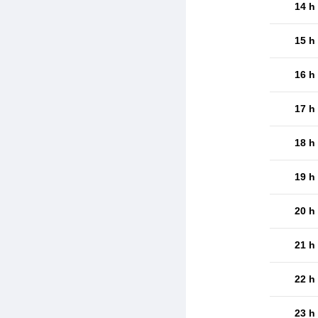
14 h
15 h
16 h
17 h
18 h
19 h
20 h
21 h
22 h
23 h