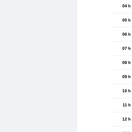
04 h
05 h
06 h
07 h
08 h
09 h
10 h
11 h
12 h