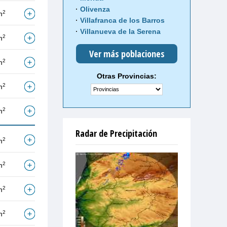
Olivenza
2
m
Villafranca de los Barros
Villanueva de la Serena
2
m
Ver más poblaciones
2
m
Otras Provincias:
2
m
2
m
Radar de Precipitación
2
m
2
m
2
m
2
m