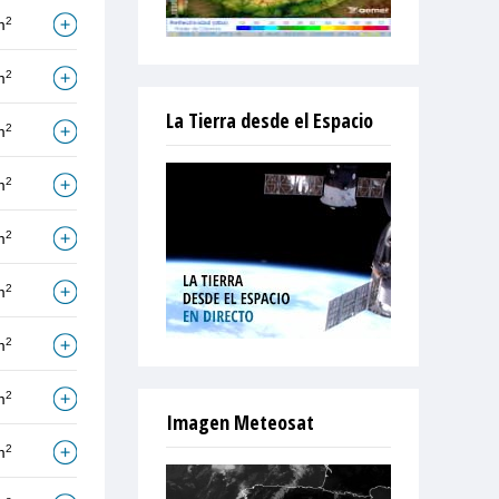
2
m
2
m
La Tierra desde el Espacio
2
m
2
m
2
m
2
m
2
m
2
m
Imagen Meteosat
2
m