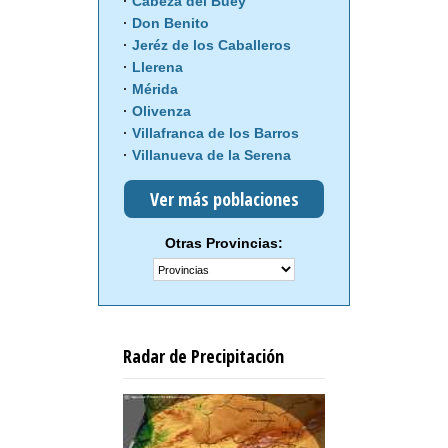
Cabeza del Buey
Don Benito
Jeréz de los Caballeros
Llerena
Mérida
Olivenza
Villafranca de los Barros
Villanueva de la Serena
Ver más poblaciones
Otras Provincias:
Radar de Precipitación