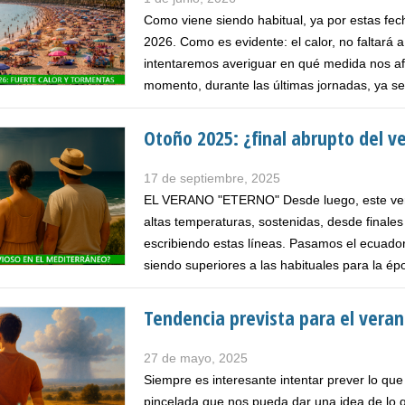
Como viene siendo habitual, ya por estas f
2026. Como es evidente: el calor, no faltará 
intentaremos averiguar en qué medida nos afe
momento, durante las últimas jornadas, ya se
Otoño 2025: ¿final abrupto del v
17 de septiembre, 2025
EL VERANO "ETERNO" Desde luego, este vera
altas temperaturas, sostenidas, desde final
escribiendo estas líneas. Pasamos el ecuado
siendo superiores a las habituales para la ép
Tendencia prevista para el vera
27 de mayo, 2025
Siempre es interesante intentar prever lo qu
pincelada que nos pueda dar una idea de lo