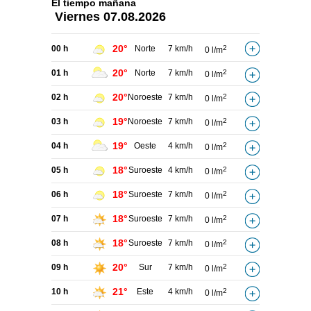
El tiempo
mañana
Viernes
07.08.2026
20°
00 h
Norte
7 km/h
2
0 l/m
20°
01 h
Norte
7 km/h
2
0 l/m
20°
02 h
Noroeste
7 km/h
2
0 l/m
19°
03 h
Noroeste
7 km/h
2
0 l/m
19°
04 h
Oeste
4 km/h
2
0 l/m
18°
05 h
Suroeste
4 km/h
2
0 l/m
18°
06 h
Suroeste
7 km/h
2
0 l/m
18°
07 h
Suroeste
7 km/h
2
0 l/m
18°
08 h
Suroeste
7 km/h
2
0 l/m
20°
09 h
Sur
7 km/h
2
0 l/m
21°
10 h
Este
4 km/h
2
0 l/m