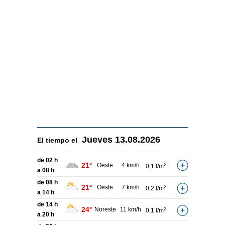
Jueves
13.08.2026
El tiempo el
de 02 h
21°
Oeste
4 km/h
2
0,1 l/m
a 08 h
de 08 h
21°
Oeste
7 km/h
2
0,2 l/m
a 14 h
de 14 h
24°
Noreste
11 km/h
2
0,1 l/m
a 20 h