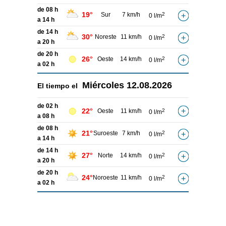
de 08 h
19°
Sur
7 km/h
2
0 l/m
a 14 h
de 14 h
30°
Noreste
11 km/h
2
0 l/m
a 20 h
de 20 h
26°
Oeste
14 km/h
2
0 l/m
a 02 h
Miércoles
12.08.2026
El tiempo el
de 02 h
22°
Oeste
11 km/h
2
0 l/m
a 08 h
de 08 h
21°
Suroeste
7 km/h
2
0 l/m
a 14 h
de 14 h
27°
Norte
14 km/h
2
0 l/m
a 20 h
de 20 h
24°
Noroeste
11 km/h
2
0 l/m
a 02 h