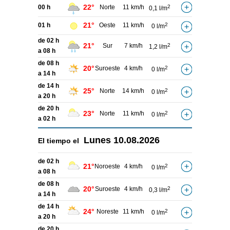
22°
00 h
Norte
11 km/h
2
0,1 l/m
21°
01 h
Oeste
11 km/h
2
0 l/m
de 02 h
21°
Sur
7 km/h
2
1,2 l/m
a 08 h
de 08 h
20°
Suroeste
4 km/h
2
0 l/m
a 14 h
de 14 h
25°
Norte
14 km/h
2
0 l/m
a 20 h
de 20 h
23°
Norte
11 km/h
2
0 l/m
a 02 h
Lunes
10.08.2026
El tiempo el
de 02 h
21°
Noroeste
4 km/h
2
0 l/m
a 08 h
de 08 h
20°
Suroeste
4 km/h
2
0,3 l/m
a 14 h
de 14 h
24°
Noreste
11 km/h
2
0 l/m
a 20 h
de 20 h