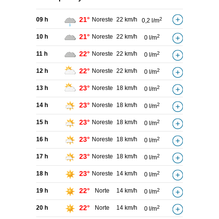
21°
09 h
Noreste
22 km/h
2
0,2 l/m
21°
10 h
Noreste
22 km/h
2
0 l/m
22°
11 h
Noreste
22 km/h
2
0 l/m
22°
12 h
Noreste
22 km/h
2
0 l/m
23°
13 h
Noreste
18 km/h
2
0 l/m
23°
14 h
Noreste
18 km/h
2
0 l/m
23°
15 h
Noreste
18 km/h
2
0 l/m
23°
16 h
Noreste
18 km/h
2
0 l/m
23°
17 h
Noreste
18 km/h
2
0 l/m
23°
18 h
Noreste
14 km/h
2
0 l/m
22°
19 h
Norte
14 km/h
2
0 l/m
22°
20 h
Norte
14 km/h
2
0 l/m