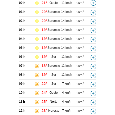
21°
00 h
Oeste
11 km/h
2
0 l/m
20°
01 h
Suroeste
14 km/h
2
0 l/m
20°
02 h
Suroeste
14 km/h
2
0 l/m
19°
03 h
Suroeste
14 km/h
2
0 l/m
19°
04 h
Suroeste
14 km/h
2
0 l/m
19°
05 h
Suroeste
14 km/h
2
0 l/m
19°
06 h
Sur
11 km/h
2
0 l/m
18°
07 h
Suroeste
11 km/h
2
0 l/m
19°
08 h
Sur
11 km/h
2
0 l/m
22°
09 h
Sur
7 km/h
2
0 l/m
24°
10 h
Oeste
4 km/h
2
0 l/m
25°
11 h
Norte
4 km/h
2
0 l/m
26°
12 h
Noreste
7 km/h
2
0 l/m