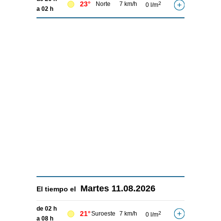
23°
Norte
7 km/h
2
0 l/m
a 02 h
Martes
11.08.2026
El tiempo el
de 02 h
21°
Suroeste
7 km/h
2
0 l/m
a 08 h