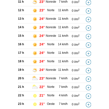
23°
11 h
Noreste
7 km/h
2
0 l/m
23°
12 h
Norte
11 km/h
2
0 l/m
24°
13 h
Noreste
11 km/h
2
0 l/m
24°
14 h
Noreste
11 km/h
2
0 l/m
24°
15 h
Noreste
11 km/h
2
0 l/m
24°
16 h
Norte
14 km/h
2
0 l/m
24°
17 h
Norte
11 km/h
2
0 l/m
24°
18 h
Norte
11 km/h
2
0 l/m
24°
19 h
Noreste
11 km/h
2
0 l/m
23°
20 h
Noreste
7 km/h
2
0 l/m
22°
21 h
Norte
7 km/h
2
0 l/m
21°
22 h
Norte
4 km/h
2
0 l/m
21°
23 h
Oeste
7 km/h
2
0 l/m