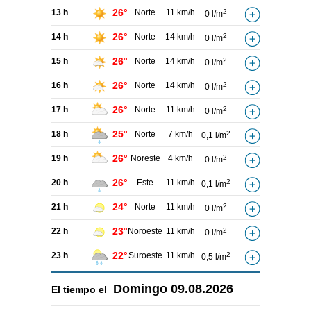
26°
13 h
Norte
11 km/h
2
0 l/m
26°
14 h
Norte
14 km/h
2
0 l/m
26°
15 h
Norte
14 km/h
2
0 l/m
26°
16 h
Norte
14 km/h
2
0 l/m
26°
17 h
Norte
11 km/h
2
0 l/m
25°
18 h
Norte
7 km/h
2
0,1 l/m
26°
19 h
Noreste
4 km/h
2
0 l/m
26°
20 h
Este
11 km/h
2
0,1 l/m
24°
21 h
Norte
11 km/h
2
0 l/m
23°
22 h
Noroeste
11 km/h
2
0 l/m
22°
23 h
Suroeste
11 km/h
2
0,5 l/m
Domingo
09.08.2026
El tiempo el