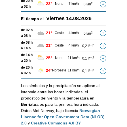
de 20 h
23°
Norte
7 km/h
2
0 l/m
a 02 h
Viernes
14.08.2026
El tiempo el
de 02 h
21°
Oeste
4 km/h
2
0 l/m
a 08 h
de 08 h
21°
Oeste
4 km/h
2
0,2 l/m
a 14 h
de 14 h
25°
Norte
11 km/h
2
0,1 l/m
a 20 h
de 20 h
24°
Noroeste
11 km/h
2
0,1 l/m
a 02 h
Los símbolos y la precipitación se aplican al
intervalo entre las horas indicadas, el
pronóstico del viento y la temperatura en
Berriatua
es para la primera hora indicada.
Datos Met Norway, bajo licencia
Norwegian
Licence for Open Government Data (NLOD)
2.0
y
Creative Commons 4.0 BY