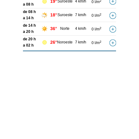
19°
Suroeste
4 km/h
2
0 l/m
a 08 h
de 08 h
18°
Suroeste
7 km/h
2
0 l/m
a 14 h
de 14 h
36°
Norte
4 km/h
2
0 l/m
a 20 h
de 20 h
26°
Noroeste
7 km/h
2
0 l/m
a 02 h