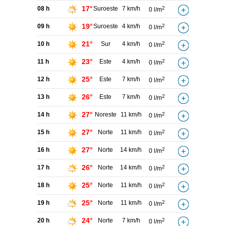
17°
08 h
Suroeste
7 km/h
2
0 l/m
19°
09 h
Suroeste
4 km/h
2
0 l/m
21°
10 h
Sur
4 km/h
2
0 l/m
23°
11 h
Este
4 km/h
2
0 l/m
25°
12 h
Este
7 km/h
2
0 l/m
26°
13 h
Este
7 km/h
2
0 l/m
27°
14 h
Noreste
11 km/h
2
0 l/m
27°
15 h
Norte
11 km/h
2
0 l/m
27°
16 h
Norte
14 km/h
2
0 l/m
26°
17 h
Norte
14 km/h
2
0 l/m
25°
18 h
Norte
11 km/h
2
0 l/m
25°
19 h
Norte
11 km/h
2
0 l/m
24°
20 h
Norte
7 km/h
2
0 l/m