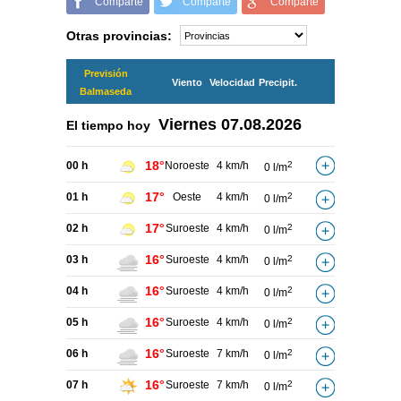
Comparte
Comparte
Comparte
Otras provincias:
Previsión
Viento
Velocidad
Precipit.
Balmaseda
Viernes
07.08.2026
El tiempo hoy
18°
00 h
Noroeste
4 km/h
2
0 l/m
17°
01 h
Oeste
4 km/h
2
0 l/m
17°
02 h
Suroeste
4 km/h
2
0 l/m
16°
03 h
Suroeste
4 km/h
2
0 l/m
16°
04 h
Suroeste
4 km/h
2
0 l/m
16°
05 h
Suroeste
4 km/h
2
0 l/m
16°
06 h
Suroeste
7 km/h
2
0 l/m
16°
07 h
Suroeste
7 km/h
2
0 l/m