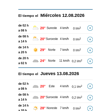
Miércoles
12.08.2026
El tiempo el
de 02 h
20°
Sureste
4 km/h
2
0 l/m
a 08 h
de 08 h
20°
Suroeste
4 km/h
2
0 l/m
a 14 h
de 14 h
29°
Norte
7 km/h
2
0 l/m
a 20 h
de 20 h
24°
Norte
11 km/h
2
0,2 l/m
a 02 h
Jueves
13.08.2026
El tiempo el
de 02 h
20°
Este
4 km/h
2
0,1 l/m
a 08 h
de 08 h
20°
Suroeste
4 km/h
2
0,2 l/m
a 14 h
de 14 h
28°
Noreste
7 km/h
2
0 l/m
a 20 h