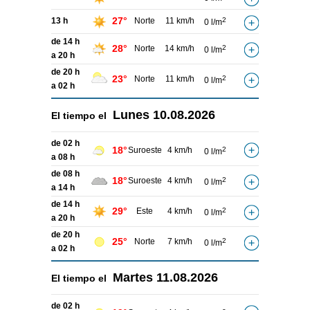
27°
13 h
Norte
11 km/h
2
0 l/m
de 14 h
28°
Norte
14 km/h
2
0 l/m
a 20 h
de 20 h
23°
Norte
11 km/h
2
0 l/m
a 02 h
Lunes
10.08.2026
El tiempo el
de 02 h
18°
Suroeste
4 km/h
2
0 l/m
a 08 h
de 08 h
18°
Suroeste
4 km/h
2
0 l/m
a 14 h
de 14 h
29°
Este
4 km/h
2
0 l/m
a 20 h
de 20 h
25°
Norte
7 km/h
2
0 l/m
a 02 h
Martes
11.08.2026
El tiempo el
de 02 h