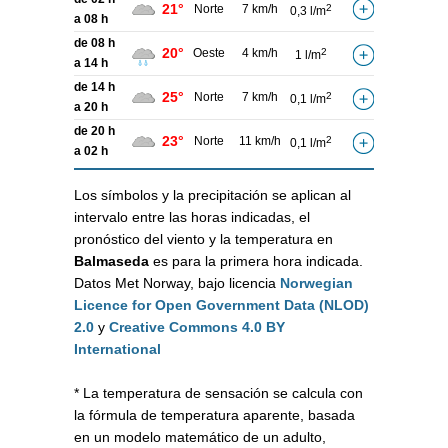
21°
Norte
7 km/h
2
0,3 l/m
a 08 h
de 08 h
20°
Oeste
4 km/h
2
1 l/m
a 14 h
de 14 h
25°
Norte
7 km/h
2
0,1 l/m
a 20 h
de 20 h
23°
Norte
11 km/h
2
0,1 l/m
a 02 h
Los símbolos y la precipitación se aplican al
intervalo entre las horas indicadas, el
pronóstico del viento y la temperatura en
Balmaseda
es para la primera hora indicada.
Datos Met Norway, bajo licencia
Norwegian
Licence for Open Government Data (NLOD)
2.0
y
Creative Commons 4.0 BY
International
* La temperatura de sensación se calcula con
la fórmula de temperatura aparente, basada
en un modelo matemático de un adulto,