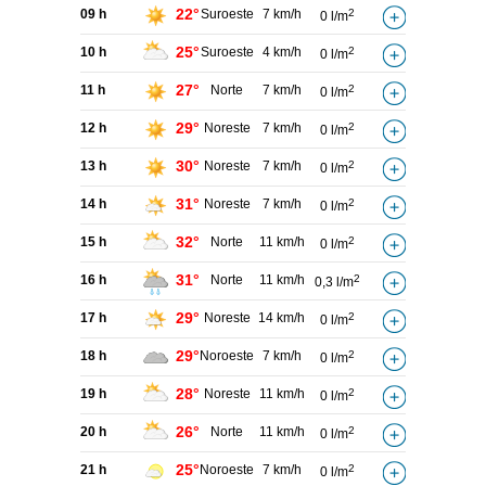
22°
09 h
Suroeste
7 km/h
2
0 l/m
25°
10 h
Suroeste
4 km/h
2
0 l/m
27°
11 h
Norte
7 km/h
2
0 l/m
29°
12 h
Noreste
7 km/h
2
0 l/m
30°
13 h
Noreste
7 km/h
2
0 l/m
31°
14 h
Noreste
7 km/h
2
0 l/m
32°
15 h
Norte
11 km/h
2
0 l/m
31°
16 h
Norte
11 km/h
2
0,3 l/m
29°
17 h
Noreste
14 km/h
2
0 l/m
29°
18 h
Noroeste
7 km/h
2
0 l/m
28°
19 h
Noreste
11 km/h
2
0 l/m
26°
20 h
Norte
11 km/h
2
0 l/m
25°
21 h
Noroeste
7 km/h
2
0 l/m