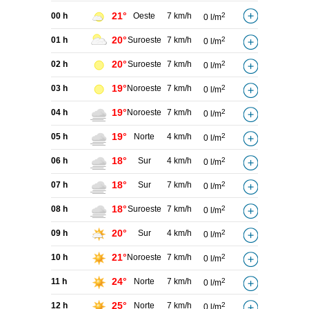
21°
00 h
Oeste
7 km/h
2
0 l/m
20°
01 h
Suroeste
7 km/h
2
0 l/m
20°
02 h
Suroeste
7 km/h
2
0 l/m
19°
03 h
Noroeste
7 km/h
2
0 l/m
19°
04 h
Noroeste
7 km/h
2
0 l/m
19°
05 h
Norte
4 km/h
2
0 l/m
18°
06 h
Sur
4 km/h
2
0 l/m
18°
07 h
Sur
7 km/h
2
0 l/m
18°
08 h
Suroeste
7 km/h
2
0 l/m
20°
09 h
Sur
4 km/h
2
0 l/m
21°
10 h
Noroeste
7 km/h
2
0 l/m
24°
11 h
Norte
7 km/h
2
0 l/m
25°
12 h
Norte
7 km/h
2
0 l/m