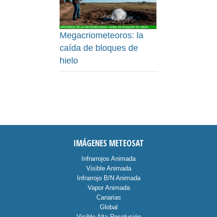
Megacriometeoros: la
caída de bloques de
hielo
IMÁGENES METEOSAT
Infrarrojos Animada
Visible Animada
Infrarrojo B/N Animada
Vapor Animada
Canarias
Global
Visible Alta Resolución