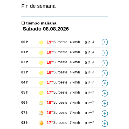
Fin de semana
El tiempo
mañana
Sábado
08.08.2026
19°
00 h
Suroeste
4 km/h
2
0 l/m
18°
01 h
Suroeste
4 km/h
2
0 l/m
18°
02 h
Suroeste
4 km/h
2
0 l/m
18°
03 h
Suroeste
4 km/h
2
0 l/m
17°
04 h
Suroeste
7 km/h
2
0 l/m
17°
05 h
Suroeste
7 km/h
2
0 l/m
16°
06 h
Suroeste
7 km/h
2
0 l/m
16°
07 h
Suroeste
7 km/h
2
0 l/m
17°
08 h
Suroeste
7 km/h
2
0 l/m