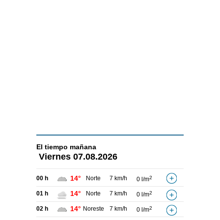
El tiempo
mañana
Viernes
07.08.2026
14°
00 h
Norte
7 km/h
2
0 l/m
14°
01 h
Norte
7 km/h
2
0 l/m
14°
02 h
Noreste
7 km/h
2
0 l/m