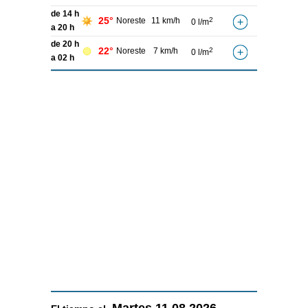
de 14 h
25°
Noreste
11 km/h
2
0 l/m
a 20 h
de 20 h
22°
Noreste
7 km/h
2
0 l/m
a 02 h