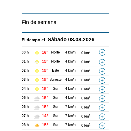
Fin de semana
Sábado
08.08.2026
El tiempo el
16°
00 h
Norte
4 km/h
2
0 l/m
15°
01 h
Norte
4 km/h
2
0 l/m
15°
02 h
Este
4 km/h
2
0 l/m
15°
03 h
Sureste
4 km/h
2
0 l/m
15°
04 h
Sur
4 km/h
2
0 l/m
15°
05 h
Sur
4 km/h
2
0 l/m
15°
06 h
Sur
7 km/h
2
0 l/m
14°
07 h
Sur
7 km/h
2
0 l/m
15°
08 h
Sur
7 km/h
2
0 l/m