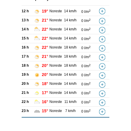
19°
12 h
Noreste
14 km/h
2
0 l/m
21°
13 h
Noreste
14 km/h
2
0 l/m
22°
14 h
Noreste
14 km/h
2
0 l/m
22°
15 h
Noreste
14 km/h
2
0 l/m
22°
16 h
Noreste
18 km/h
2
0 l/m
21°
17 h
Noreste
18 km/h
2
0 l/m
20°
18 h
Noreste
18 km/h
2
0 l/m
20°
19 h
Noreste
14 km/h
2
0 l/m
18°
20 h
Noreste
14 km/h
2
0 l/m
17°
21 h
Noreste
14 km/h
2
0 l/m
16°
22 h
Noreste
11 km/h
2
0 l/m
15°
23 h
Noreste
7 km/h
2
0 l/m