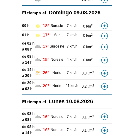
Domingo
09.08.2026
El tiempo el
18°
00 h
Sureste
7 km/h
2
0 l/m
17°
01 h
Sur
7 km/h
2
0 l/m
de 02 h
17°
Suroeste
7 km/h
2
0 l/m
a 08 h
de 08 h
15°
Noreste
4 km/h
2
0 l/m
a 14 h
de 14 h
26°
Norte
7 km/h
2
0,3 l/m
a 20 h
de 20 h
20°
Norte
11 km/h
2
0,2 l/m
a 02 h
Lunes
10.08.2026
El tiempo el
de 02 h
16°
Noreste
7 km/h
2
0,1 l/m
a 08 h
de 08 h
16°
Noreste
7 km/h
2
0,1 l/m
a 14 h