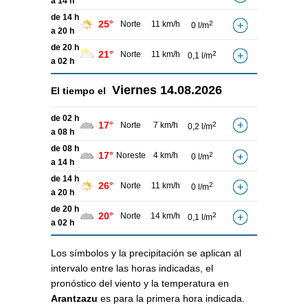
a 14 h
de 14 h
25°
Norte
11 km/h
2
0 l/m
a 20 h
de 20 h
21°
Norte
11 km/h
2
0,1 l/m
a 02 h
Viernes
14.08.2026
El tiempo el
de 02 h
17°
Norte
7 km/h
2
0,2 l/m
a 08 h
de 08 h
17°
Noreste
4 km/h
2
0 l/m
a 14 h
de 14 h
26°
Norte
11 km/h
2
0 l/m
a 20 h
de 20 h
20°
Norte
14 km/h
2
0,1 l/m
a 02 h
Los símbolos y la precipitación se aplican al
intervalo entre las horas indicadas, el
pronóstico del viento y la temperatura en
Arantzazu
es para la primera hora indicada.