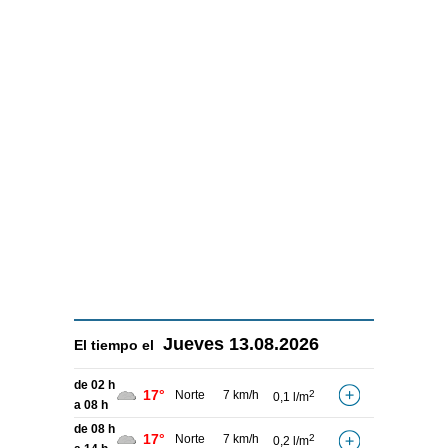
Jueves
13.08.2026
El tiempo el
de 02 h
17°
Norte
7 km/h
2
0,1 l/m
a 08 h
de 08 h
17°
Norte
7 km/h
2
0,2 l/m