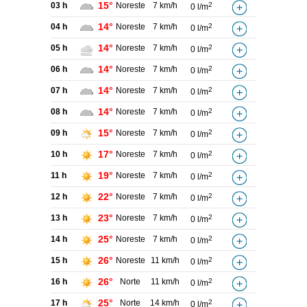
15°
03 h
Noreste
7 km/h
2
0 l/m
14°
04 h
Noreste
7 km/h
2
0 l/m
14°
05 h
Noreste
7 km/h
2
0 l/m
14°
06 h
Noreste
7 km/h
2
0 l/m
14°
07 h
Noreste
7 km/h
2
0 l/m
14°
08 h
Noreste
7 km/h
2
0 l/m
15°
09 h
Noreste
7 km/h
2
0 l/m
17°
10 h
Noreste
7 km/h
2
0 l/m
19°
11 h
Noreste
7 km/h
2
0 l/m
22°
12 h
Noreste
7 km/h
2
0 l/m
23°
13 h
Noreste
7 km/h
2
0 l/m
25°
14 h
Noreste
7 km/h
2
0 l/m
26°
15 h
Noreste
11 km/h
2
0 l/m
26°
16 h
Norte
11 km/h
2
0 l/m
25°
17 h
Norte
14 km/h
2
0 l/m