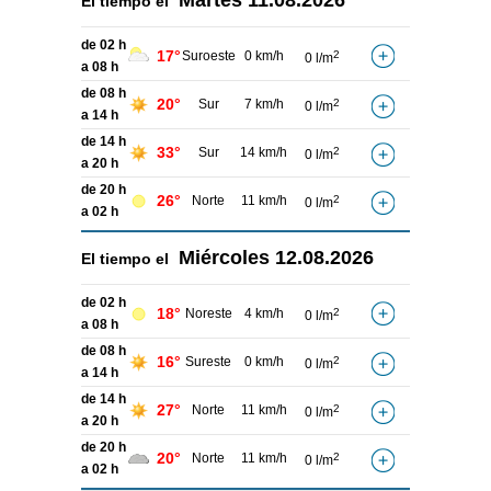
Martes
11.08.2026
El tiempo el
de 02 h
17°
Suroeste
0 km/h
2
0 l/m
a 08 h
de 08 h
20°
Sur
7 km/h
2
0 l/m
a 14 h
de 14 h
33°
Sur
14 km/h
2
0 l/m
a 20 h
de 20 h
26°
Norte
11 km/h
2
0 l/m
a 02 h
Miércoles
12.08.2026
El tiempo el
de 02 h
18°
Noreste
4 km/h
2
0 l/m
a 08 h
de 08 h
16°
Sureste
0 km/h
2
0 l/m
a 14 h
de 14 h
27°
Norte
11 km/h
2
0 l/m
a 20 h
de 20 h
20°
Norte
11 km/h
2
0 l/m
a 02 h