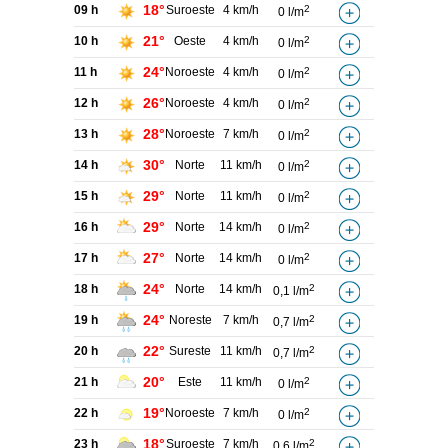
18°
09 h
Suroeste
4 km/h
2
0 l/m
21°
10 h
Oeste
4 km/h
2
0 l/m
24°
11 h
Noroeste
4 km/h
2
0 l/m
26°
12 h
Noroeste
4 km/h
2
0 l/m
28°
13 h
Noroeste
7 km/h
2
0 l/m
30°
14 h
Norte
11 km/h
2
0 l/m
29°
15 h
Norte
11 km/h
2
0 l/m
29°
16 h
Norte
14 km/h
2
0 l/m
27°
17 h
Norte
14 km/h
2
0 l/m
24°
18 h
Norte
14 km/h
2
0,1 l/m
24°
19 h
Noreste
7 km/h
2
0,7 l/m
22°
20 h
Sureste
11 km/h
2
0,7 l/m
20°
21 h
Este
11 km/h
2
0 l/m
19°
22 h
Noroeste
7 km/h
2
0 l/m
18°
23 h
Suroeste
7 km/h
2
0,6 l/m