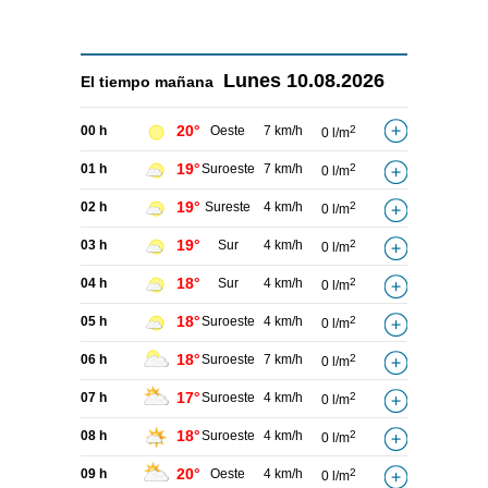
Lunes
10.08.2026
El tiempo
mañana
20°
00 h
Oeste
7 km/h
2
0 l/m
19°
01 h
Suroeste
7 km/h
2
0 l/m
19°
02 h
Sureste
4 km/h
2
0 l/m
19°
03 h
Sur
4 km/h
2
0 l/m
18°
04 h
Sur
4 km/h
2
0 l/m
18°
05 h
Suroeste
4 km/h
2
0 l/m
18°
06 h
Suroeste
7 km/h
2
0 l/m
17°
07 h
Suroeste
4 km/h
2
0 l/m
18°
08 h
Suroeste
4 km/h
2
0 l/m
20°
09 h
Oeste
4 km/h
2
0 l/m