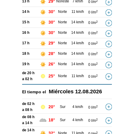
29°
13 h
Noreste
7 km/h
2
0 l/m
30°
14 h
Norte
11 km/h
2
0 l/m
30°
15 h
Norte
14 km/h
2
0 l/m
30°
16 h
Norte
14 km/h
2
0 l/m
29°
17 h
Norte
14 km/h
2
0 l/m
28°
18 h
Norte
14 km/h
2
0 l/m
26°
19 h
Norte
14 km/h
2
0 l/m
de 20 h
25°
Norte
11 km/h
2
0 l/m
a 02 h
Miércoles
12.08.2026
El tiempo el
de 02 h
20°
Sur
4 km/h
2
0 l/m
a 08 h
de 08 h
18°
Sur
4 km/h
2
0 l/m
a 14 h
de 14 h
32°
Norte
11 km/h
2
0 l/m