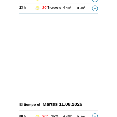
20°
23 h
Noroeste
4 km/h
2
0 l/m
Martes
11.08.2026
El tiempo el
20°
00 h
Norte
4 km/h
2
0 l/m