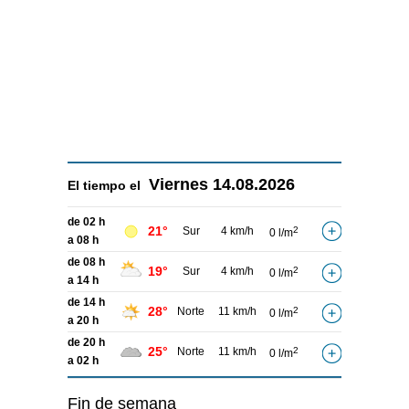
Viernes
14.08.2026
El tiempo el
de 02 h
21°
Sur
4 km/h
2
0 l/m
a 08 h
de 08 h
19°
Sur
4 km/h
2
0 l/m
a 14 h
de 14 h
28°
Norte
11 km/h
2
0 l/m
a 20 h
de 20 h
25°
Norte
11 km/h
2
0 l/m
a 02 h
Fin de semana