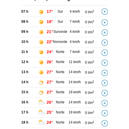
17°
07 h
Sur
4 km/h
2
0 l/m
18°
08 h
Sur
7 km/h
2
0 l/m
21°
09 h
Suroeste
4 km/h
2
0 l/m
22°
10 h
Noroeste
4 km/h
2
0 l/m
24°
11 h
Norte
7 km/h
2
0 l/m
26°
12 h
Norte
11 km/h
2
0 l/m
27°
13 h
Norte
14 km/h
2
0 l/m
27°
14 h
Norte
14 km/h
2
0 l/m
27°
15 h
Norte
18 km/h
2
0 l/m
26°
16 h
Norte
14 km/h
2
0 l/m
25°
17 h
Norte
18 km/h
2
0 l/m
24°
18 h
Norte
14 km/h
2
0 l/m