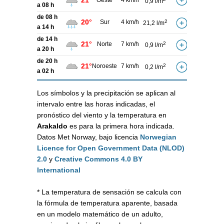
21°
Oeste
4 km/h
0,9 l/m
a 08 h
de 08 h
20°
Sur
4 km/h
2
21,2 l/m
a 14 h
de 14 h
21°
Norte
7 km/h
2
0,9 l/m
a 20 h
de 20 h
21°
Noroeste
7 km/h
2
0,2 l/m
a 02 h
Los símbolos y la precipitación se aplican al
intervalo entre las horas indicadas, el
pronóstico del viento y la temperatura en
Arakaldo
es para la primera hora indicada.
Datos Met Norway, bajo licencia
Norwegian
Licence for Open Government Data (NLOD)
2.0
y
Creative Commons 4.0 BY
International
* La temperatura de sensación se calcula con
la fórmula de temperatura aparente, basada
en un modelo matemático de un adulto,