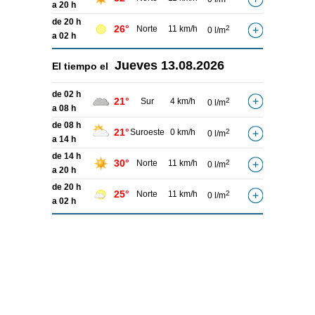
a 20 h
de 20 h
26°
Norte
11 km/h
2
0 l/m
a 02 h
Jueves
13.08.2026
El tiempo el
de 02 h
21°
Sur
4 km/h
2
0 l/m
a 08 h
de 08 h
21°
Suroeste
0 km/h
2
0 l/m
a 14 h
de 14 h
30°
Norte
11 km/h
2
0 l/m
a 20 h
de 20 h
25°
Norte
11 km/h
2
0 l/m
a 02 h