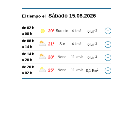
Sábado
15.08.2026
El tiempo el
de 02 h
20°
Sureste
4 km/h
2
0 l/m
a 08 h
de 08 h
21°
Sur
4 km/h
2
0 l/m
a 14 h
de 14 h
28°
Norte
11 km/h
2
0 l/m
a 20 h
de 20 h
25°
Norte
11 km/h
2
0,1 l/m
a 02 h