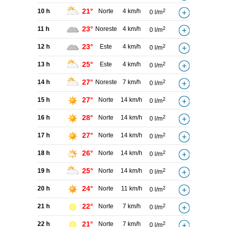
21°
10 h
Norte
4 km/h
2
0 l/m
23°
11 h
Noreste
4 km/h
2
0 l/m
23°
12 h
Este
4 km/h
2
0 l/m
25°
13 h
Este
4 km/h
2
0 l/m
27°
14 h
Noreste
7 km/h
2
0 l/m
27°
15 h
Norte
14 km/h
2
0 l/m
28°
16 h
Norte
14 km/h
2
0 l/m
27°
17 h
Norte
14 km/h
2
0 l/m
26°
18 h
Norte
14 km/h
2
0 l/m
25°
19 h
Norte
14 km/h
2
0 l/m
24°
20 h
Norte
11 km/h
2
0 l/m
22°
21 h
Norte
7 km/h
2
0 l/m
21°
22 h
Norte
7 km/h
2
0 l/m