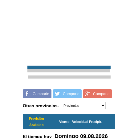
Comparte
Comparte
Comparte
Otras provincias:
Previsión
Viento
Velocidad
Precipit.
Arakaldo
Domingo
09.08.2026
El tiempo hoy