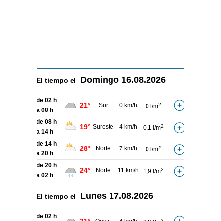
Domingo
16.08.2026
El tiempo el
de 02 h
21°
Sur
0 km/h
2
0 l/m
a 08 h
de 08 h
19°
Sureste
4 km/h
2
0,1 l/m
a 14 h
de 14 h
28°
Norte
7 km/h
2
0 l/m
a 20 h
de 20 h
24°
Norte
11 km/h
2
1,9 l/m
a 02 h
Lunes
17.08.2026
El tiempo el
de 02 h
2