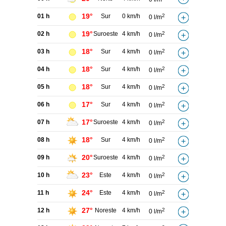
19°
01 h
Sur
0 km/h
2
0 l/m
19°
02 h
Suroeste
4 km/h
2
0 l/m
18°
03 h
Sur
4 km/h
2
0 l/m
18°
04 h
Sur
4 km/h
2
0 l/m
18°
05 h
Sur
4 km/h
2
0 l/m
17°
06 h
Sur
4 km/h
2
0 l/m
17°
07 h
Suroeste
4 km/h
2
0 l/m
18°
08 h
Sur
4 km/h
2
0 l/m
20°
09 h
Suroeste
4 km/h
2
0 l/m
23°
10 h
Este
4 km/h
2
0 l/m
24°
11 h
Este
4 km/h
2
0 l/m
27°
12 h
Noreste
4 km/h
2
0 l/m