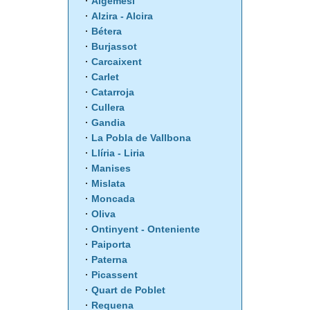
Algemesí
Alzira - Alcira
Bétera
Burjassot
Carcaixent
Carlet
Catarroja
Cullera
Gandia
La Pobla de Vallbona
Llíria - Liria
Manises
Mislata
Moncada
Oliva
Ontinyent - Onteniente
Paiporta
Paterna
Picassent
Quart de Poblet
Requena