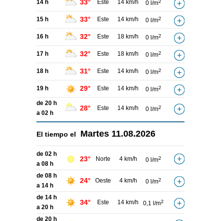
33°
14 h
Este
14 km/h
2
0 l/m
33°
15 h
Este
14 km/h
2
0 l/m
32°
16 h
Este
18 km/h
2
0 l/m
32°
17 h
Este
18 km/h
2
0 l/m
31°
18 h
Este
14 km/h
2
0 l/m
29°
19 h
Este
14 km/h
2
0 l/m
de 20 h
28°
Este
14 km/h
2
0 l/m
a 02 h
Martes
11.08.2026
El tiempo el
de 02 h
23°
Norte
4 km/h
2
0 l/m
a 08 h
de 08 h
24°
Oeste
4 km/h
2
0 l/m
a 14 h
de 14 h
34°
Este
14 km/h
2
0,1 l/m
a 20 h
de 20 h