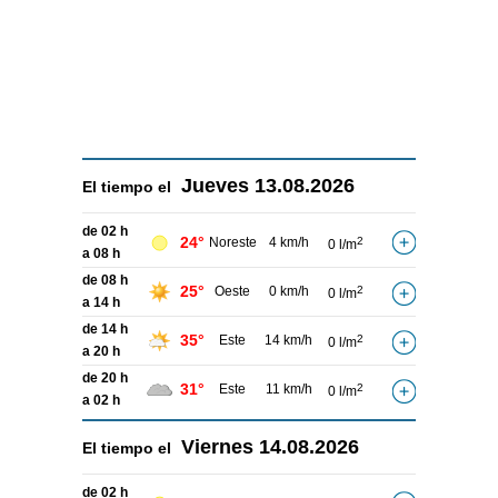
Jueves
13.08.2026
El tiempo el
de 02 h
24°
Noreste
4 km/h
2
0 l/m
a 08 h
de 08 h
25°
Oeste
0 km/h
2
0 l/m
a 14 h
de 14 h
35°
Este
14 km/h
2
0 l/m
a 20 h
de 20 h
31°
Este
11 km/h
2
0 l/m
a 02 h
Viernes
14.08.2026
El tiempo el
de 02 h