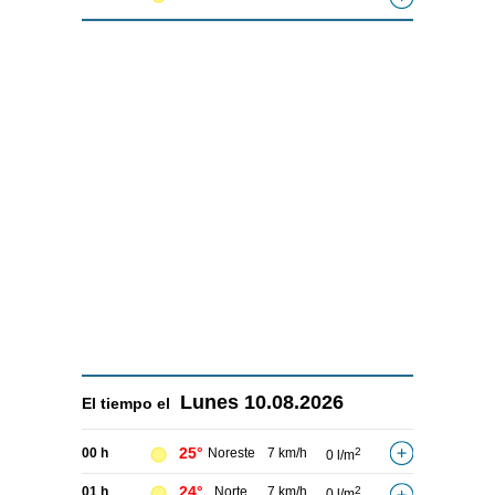
Lunes
10.08.2026
El tiempo el
25°
00 h
Noreste
7 km/h
2
0 l/m
24°
01 h
Norte
7 km/h
2
0 l/m