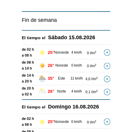
Fin de semana
Sábado
15.08.2026
El tiempo el
de 02 h
25°
Noroeste
4 km/h
2
0 l/m
a 08 h
de 08 h
26°
Noreste
0 km/h
2
0 l/m
a 14 h
de 14 h
35°
Este
11 km/h
2
4,6 l/m
a 20 h
de 20 h
26°
Norte
4 km/h
2
0,1 l/m
a 02 h
Domingo
16.08.2026
El tiempo el
de 02 h
25°
Noroeste
0 km/h
2
0 l/m
a 08 h
de 08 h