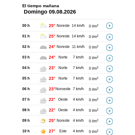
El tiempo
mañana
Domingo
09.08.2026
25°
00 h
Noreste
14 km/h
2
0 l/m
25°
01 h
Noreste
14 km/h
2
0 l/m
24°
02 h
Noreste
11 km/h
2
0 l/m
24°
03 h
Norte
7 km/h
2
0 l/m
23°
04 h
Norte
7 km/h
2
0 l/m
23°
05 h
Norte
7 km/h
2
0 l/m
23°
06 h
Noroeste
7 km/h
2
0 l/m
22°
07 h
Oeste
4 km/h
2
0 l/m
22°
08 h
Oeste
4 km/h
2
0 l/m
25°
09 h
Noreste
4 km/h
2
0 l/m
27°
10 h
Este
4 km/h
2
0 l/m