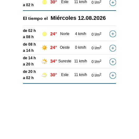
30°
Este
11 km/h
2
0 l/m
a 02 h
Miércoles
12.08.2026
El tiempo el
de 02 h
24°
Norte
4 km/h
2
0 l/m
a 08 h
de 08 h
24°
Oeste
0 km/h
2
0 l/m
a 14 h
de 14 h
34°
Sureste
11 km/h
2
0 l/m
a 20 h
de 20 h
30°
Este
11 km/h
2
0 l/m
a 02 h