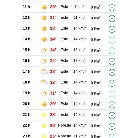
29°
11 h
Este
7 km/h
2
0 l/m
31°
12 h
Este
11 km/h
2
0 l/m
33°
13 h
Este
14 km/h
2
0 l/m
34°
14 h
Este
14 km/h
2
0 l/m
34°
15 h
Este
18 km/h
2
0 l/m
34°
16 h
Este
18 km/h
2
0 l/m
33°
17 h
Este
14 km/h
2
0 l/m
32°
18 h
Este
14 km/h
2
0 l/m
31°
19 h
Este
14 km/h
2
0 l/m
29°
20 h
Este
14 km/h
2
0 l/m
28°
21 h
Este
14 km/h
2
0 l/m
26°
22 h
Noreste
14 km/h
2
0 l/m
25°
23 h
Noreste
11 km/h
2
0 l/m