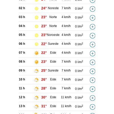
24°
02 h
Noreste
7 km/h
2
0 l/m
23°
03 h
Norte
4 km/h
2
0 l/m
23°
04 h
Norte
4 km/h
2
0 l/m
23°
05 h
Noroeste
4 km/h
2
0 l/m
22°
06 h
Sureste
4 km/h
2
0 l/m
22°
07 h
Este
4 km/h
2
0 l/m
23°
08 h
Este
7 km/h
2
0 l/m
25°
09 h
Sureste
7 km/h
2
0 l/m
26°
10 h
Este
7 km/h
2
0 l/m
28°
11 h
Este
7 km/h
2
0 l/m
30°
12 h
Este
11 km/h
2
0 l/m
31°
13 h
Este
11 km/h
2
0 l/m