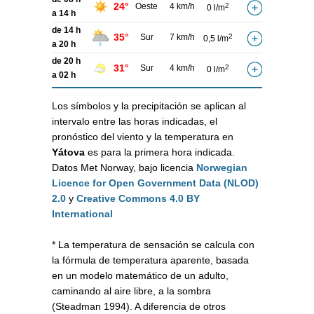
24°
Oeste
4 km/h
2
0 l/m
a 14 h
de 14 h
35°
Sur
7 km/h
2
0,5 l/m
a 20 h
de 20 h
31°
Sur
4 km/h
2
0 l/m
a 02 h
Los símbolos y la precipitación se aplican al
intervalo entre las horas indicadas, el
pronóstico del viento y la temperatura en
Yátova
es para la primera hora indicada.
Datos Met Norway, bajo licencia
Norwegian
Licence for Open Government Data (NLOD)
2.0
y
Creative Commons 4.0 BY
International
* La temperatura de sensación se calcula con
la fórmula de temperatura aparente, basada
en un modelo matemático de un adulto,
caminando al aire libre, a la sombra
(Steadman 1994). A diferencia de otros