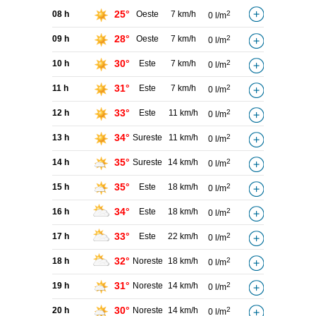
25°
08 h
Oeste
7 km/h
2
0 l/m
28°
09 h
Oeste
7 km/h
2
0 l/m
30°
10 h
Este
7 km/h
2
0 l/m
31°
11 h
Este
7 km/h
2
0 l/m
33°
12 h
Este
11 km/h
2
0 l/m
34°
13 h
Sureste
11 km/h
2
0 l/m
35°
14 h
Sureste
14 km/h
2
0 l/m
35°
15 h
Este
18 km/h
2
0 l/m
34°
16 h
Este
18 km/h
2
0 l/m
33°
17 h
Este
22 km/h
2
0 l/m
32°
18 h
Noreste
18 km/h
2
0 l/m
31°
19 h
Noreste
14 km/h
2
0 l/m
30°
20 h
Noreste
14 km/h
2
0 l/m