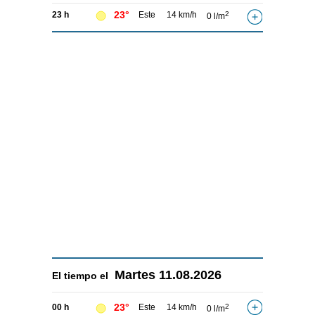
23°
23 h
Este
14 km/h
2
0 l/m
Martes
11.08.2026
El tiempo el
23°
00 h
Este
14 km/h
2
0 l/m