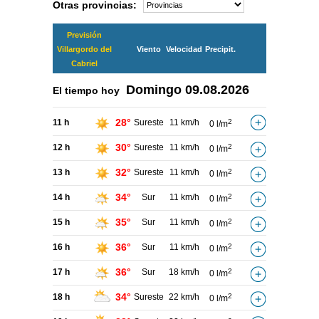
Otras provincias:
Previsión
Villargordo del
Viento
Velocidad
Precipit.
Cabriel
Domingo
09.08.2026
El tiempo hoy
28°
11 h
Sureste
11 km/h
2
0 l/m
30°
12 h
Sureste
11 km/h
2
0 l/m
32°
13 h
Sureste
11 km/h
2
0 l/m
34°
14 h
Sur
11 km/h
2
0 l/m
35°
15 h
Sur
11 km/h
2
0 l/m
36°
16 h
Sur
11 km/h
2
0 l/m
36°
17 h
Sur
18 km/h
2
0 l/m
34°
18 h
Sureste
22 km/h
2
0 l/m