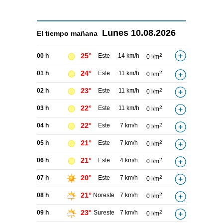
Lunes
10.08.2026
El tiempo
mañana
25°
00 h
Este
14 km/h
2
0 l/m
24°
01 h
Este
11 km/h
2
0 l/m
23°
02 h
Este
11 km/h
2
0 l/m
22°
03 h
Este
11 km/h
2
0 l/m
22°
04 h
Este
7 km/h
2
0 l/m
21°
05 h
Este
7 km/h
2
0 l/m
21°
06 h
Este
4 km/h
2
0 l/m
20°
07 h
Este
7 km/h
2
0 l/m
21°
08 h
Noreste
7 km/h
2
0 l/m
23°
09 h
Sureste
7 km/h
2
0 l/m