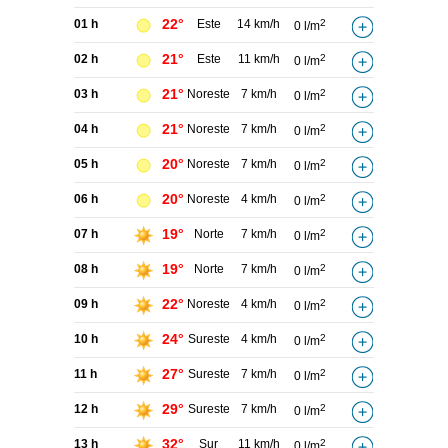
22°
01 h
Este
14 km/h
2
0 l/m
21°
02 h
Este
11 km/h
2
0 l/m
21°
03 h
Noreste
7 km/h
2
0 l/m
21°
04 h
Noreste
7 km/h
2
0 l/m
20°
05 h
Noreste
7 km/h
2
0 l/m
20°
06 h
Noreste
4 km/h
2
0 l/m
19°
07 h
Norte
7 km/h
2
0 l/m
19°
08 h
Norte
7 km/h
2
0 l/m
22°
09 h
Noreste
4 km/h
2
0 l/m
24°
10 h
Sureste
4 km/h
2
0 l/m
27°
11 h
Sureste
7 km/h
2
0 l/m
29°
12 h
Sureste
7 km/h
2
0 l/m
32°
13 h
Sur
11 km/h
2
0 l/m