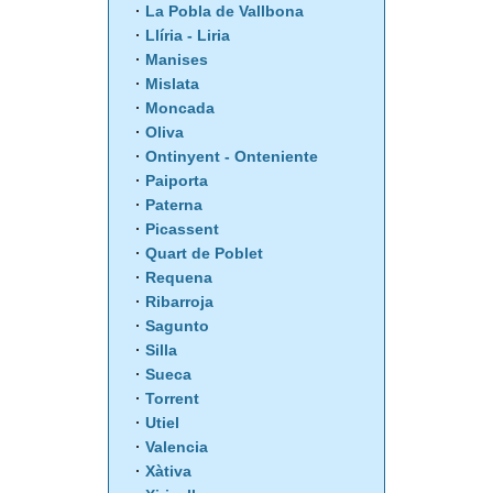
La Pobla de Vallbona
Llíria - Liria
Manises
Mislata
Moncada
Oliva
Ontinyent - Onteniente
Paiporta
Paterna
Picassent
Quart de Poblet
Requena
Ribarroja
Sagunto
Silla
Sueca
Torrent
Utiel
Valencia
Xàtiva