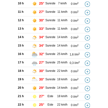
25°
10 h
Sureste
7 km/h
2
0 l/m
27°
11 h
Sureste
11 km/h
2
0 l/m
30°
12 h
Sureste
11 km/h
2
0 l/m
33°
13 h
Sureste
11 km/h
2
0 l/m
34°
14 h
Sureste
14 km/h
2
0 l/m
34°
15 h
Sureste
14 km/h
2
0 l/m
32°
16 h
Sureste
25 km/h
2
1,6 l/m
27°
17 h
Sureste
25 km/h
2
0,3 l/m
30°
18 h
Sureste
22 km/h
2
0 l/m
30°
19 h
Sureste
18 km/h
2
0 l/m
29°
20 h
Sureste
14 km/h
2
0 l/m
27°
21 h
Este
18 km/h
2
0 l/m
25°
22 h
Este
22 km/h
2
0 l/m