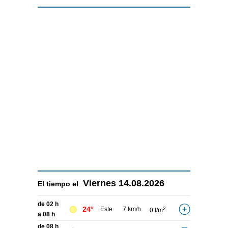
Viernes
14.08.2026
El tiempo el
de 02 h
24°
Este
7 km/h
2
0 l/m
a 08 h
de 08 h