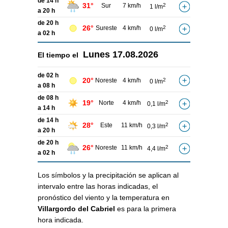
de 14 h
31°
Sur
7 km/h
2
1 l/m
a 20 h
de 20 h
26°
Sureste
4 km/h
2
0 l/m
a 02 h
Lunes
17.08.2026
El tiempo el
de 02 h
20°
Noreste
4 km/h
2
0 l/m
a 08 h
de 08 h
19°
Norte
4 km/h
2
0,1 l/m
a 14 h
de 14 h
28°
Este
11 km/h
2
0,3 l/m
a 20 h
de 20 h
26°
Noreste
11 km/h
2
4,4 l/m
a 02 h
Los símbolos y la precipitación se aplican al
intervalo entre las horas indicadas, el
pronóstico del viento y la temperatura en
Villargordo del Cabriel
es para la primera
hora indicada.