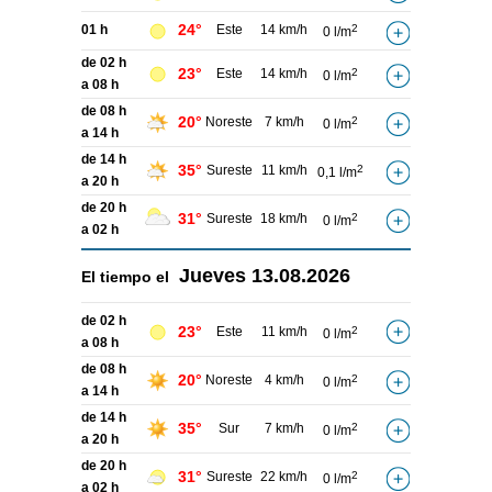
24°
01 h
Este
14 km/h
2
0 l/m
de 02 h
23°
Este
14 km/h
2
0 l/m
a 08 h
de 08 h
20°
Noreste
7 km/h
2
0 l/m
a 14 h
de 14 h
35°
Sureste
11 km/h
2
0,1 l/m
a 20 h
de 20 h
31°
Sureste
18 km/h
2
0 l/m
a 02 h
Jueves
13.08.2026
El tiempo el
de 02 h
23°
Este
11 km/h
2
0 l/m
a 08 h
de 08 h
20°
Noreste
4 km/h
2
0 l/m
a 14 h
de 14 h
35°
Sur
7 km/h
2
0 l/m
a 20 h
de 20 h
31°
Sureste
22 km/h
2
0 l/m
a 02 h