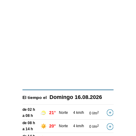
Domingo
16.08.2026
El tiempo el
de 02 h
21°
Norte
4 km/h
2
0 l/m
a 08 h
de 08 h
20°
Norte
4 km/h
2
0 l/m
a 14 h