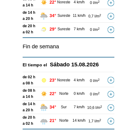
22°
Noreste
4 km/h
2
0 l/m
a 14 h
de 14 h
34°
Sureste
11 km/h
2
0,7 l/m
a 20 h
de 20 h
29°
Sureste
7 km/h
2
0 l/m
a 02 h
Fin de semana
Sábado
15.08.2026
El tiempo el
de 02 h
23°
Noreste
4 km/h
2
0 l/m
a 08 h
de 08 h
22°
Norte
0 km/h
2
0 l/m
a 14 h
de 14 h
34°
Sur
7 km/h
2
10,6 l/m
a 20 h
de 20 h
21°
Norte
14 km/h
2
1,7 l/m
a 02 h