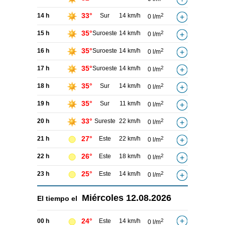
33°
14 h
Sur
14 km/h
2
0 l/m
35°
15 h
Suroeste
14 km/h
2
0 l/m
35°
16 h
Suroeste
14 km/h
2
0 l/m
35°
17 h
Suroeste
14 km/h
2
0 l/m
35°
18 h
Sur
14 km/h
2
0 l/m
35°
19 h
Sur
11 km/h
2
0 l/m
33°
20 h
Sureste
22 km/h
2
0 l/m
27°
21 h
Este
22 km/h
2
0 l/m
26°
22 h
Este
18 km/h
2
0 l/m
25°
23 h
Este
14 km/h
2
0 l/m
Miércoles
12.08.2026
El tiempo el
24°
00 h
Este
14 km/h
2
0 l/m