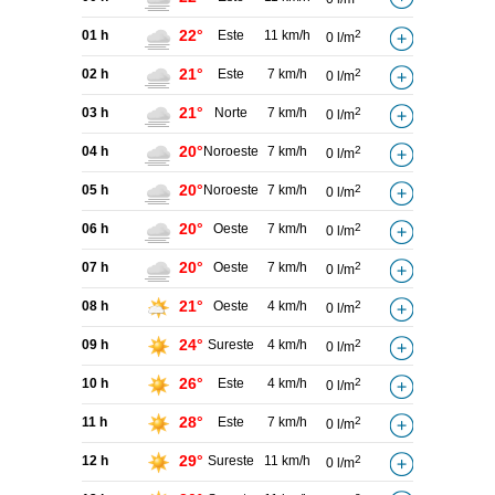
22°
01 h
Este
11 km/h
2
0 l/m
21°
02 h
Este
7 km/h
2
0 l/m
21°
03 h
Norte
7 km/h
2
0 l/m
20°
04 h
Noroeste
7 km/h
2
0 l/m
20°
05 h
Noroeste
7 km/h
2
0 l/m
20°
06 h
Oeste
7 km/h
2
0 l/m
20°
07 h
Oeste
7 km/h
2
0 l/m
21°
08 h
Oeste
4 km/h
2
0 l/m
24°
09 h
Sureste
4 km/h
2
0 l/m
26°
10 h
Este
4 km/h
2
0 l/m
28°
11 h
Este
7 km/h
2
0 l/m
29°
12 h
Sureste
11 km/h
2
0 l/m