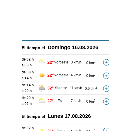
Domingo
16.08.2026
El tiempo el
de 02 h
22°
Noroeste
0 km/h
2
0 l/m
a 08 h
de 08 h
22°
Noroeste
4 km/h
2
0 l/m
a 14 h
de 14 h
32°
Sureste
11 km/h
2
0,9 l/m
a 20 h
de 20 h
27°
Este
7 km/h
2
0 l/m
a 02 h
Lunes
17.08.2026
El tiempo el
de 02 h
2