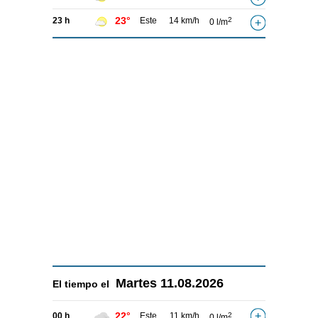
23°
23 h
Este
14 km/h
2
0 l/m
Martes
11.08.2026
El tiempo el
22°
00 h
Este
11 km/h
2
0 l/m