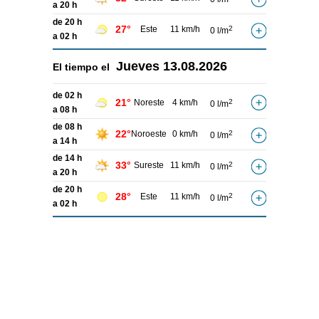
a 20 h
de 20 h
27°
Este
11 km/h
2
0 l/m
a 02 h
Jueves
13.08.2026
El tiempo el
de 02 h
21°
Noreste
4 km/h
2
0 l/m
a 08 h
de 08 h
22°
Noroeste
0 km/h
2
0 l/m
a 14 h
de 14 h
33°
Sureste
11 km/h
2
0 l/m
a 20 h
de 20 h
28°
Este
11 km/h
2
0 l/m
a 02 h