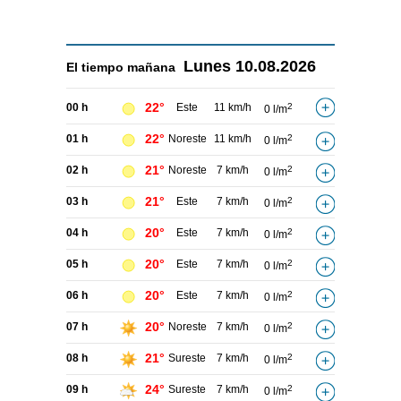
Lunes
10.08.2026
El tiempo
mañana
22°
00 h
Este
11 km/h
2
0 l/m
22°
01 h
Noreste
11 km/h
2
0 l/m
21°
02 h
Noreste
7 km/h
2
0 l/m
21°
03 h
Este
7 km/h
2
0 l/m
20°
04 h
Este
7 km/h
2
0 l/m
20°
05 h
Este
7 km/h
2
0 l/m
20°
06 h
Este
7 km/h
2
0 l/m
20°
07 h
Noreste
7 km/h
2
0 l/m
21°
08 h
Sureste
7 km/h
2
0 l/m
24°
09 h
Sureste
7 km/h
2
0 l/m