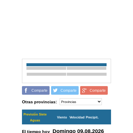
Comparte
Comparte
Comparte
Otras provincias:
Previsión Siete
Viento
Velocidad
Precipit.
Aguas
Domingo
09.08.2026
El tiempo hoy