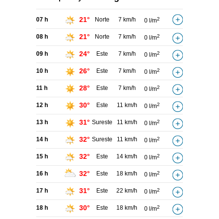
21°
07 h
Norte
7 km/h
2
0 l/m
21°
08 h
Norte
7 km/h
2
0 l/m
24°
09 h
Este
7 km/h
2
0 l/m
26°
10 h
Este
7 km/h
2
0 l/m
28°
11 h
Este
7 km/h
2
0 l/m
30°
12 h
Este
11 km/h
2
0 l/m
31°
13 h
Sureste
11 km/h
2
0 l/m
32°
14 h
Sureste
11 km/h
2
0 l/m
32°
15 h
Este
14 km/h
2
0 l/m
32°
16 h
Este
18 km/h
2
0 l/m
31°
17 h
Este
22 km/h
2
0 l/m
30°
18 h
Este
18 km/h
2
0 l/m