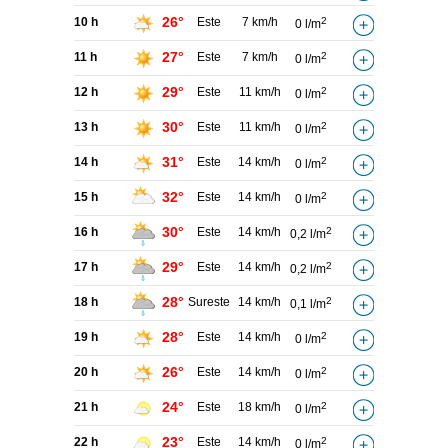
26°
10 h
Este
7 km/h
2
0 l/m
27°
11 h
Este
7 km/h
2
0 l/m
29°
12 h
Este
11 km/h
2
0 l/m
30°
13 h
Este
11 km/h
2
0 l/m
31°
14 h
Este
14 km/h
2
0 l/m
32°
15 h
Este
14 km/h
2
0 l/m
30°
16 h
Este
14 km/h
2
0,2 l/m
29°
17 h
Este
14 km/h
2
0,2 l/m
28°
18 h
Sureste
14 km/h
2
0,1 l/m
28°
19 h
Este
14 km/h
2
0 l/m
26°
20 h
Este
14 km/h
2
0 l/m
24°
21 h
Este
18 km/h
2
0 l/m
23°
22 h
Este
14 km/h
2
0 l/m