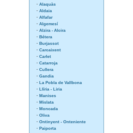
Alaquàs
Aldaia
Alfafar
Algemesí
Alzira - Alcira
Bétera
Burjassot
Carcaixent
Carlet
Catarroja
Cullera
Gandia
La Pobla de Vallbona
Llíria - Liria
Manises
Mislata
Moncada
Oliva
Ontinyent - Onteniente
Paiporta