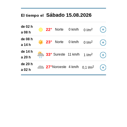
Sábado
15.08.2026
El tiempo el
de 02 h
22°
Norte
0 km/h
2
0 l/m
a 08 h
de 08 h
23°
Norte
0 km/h
2
0 l/m
a 14 h
de 14 h
33°
Sureste
11 km/h
2
1 l/m
a 20 h
de 20 h
27°
Noroeste
4 km/h
2
0,1 l/m
a 02 h