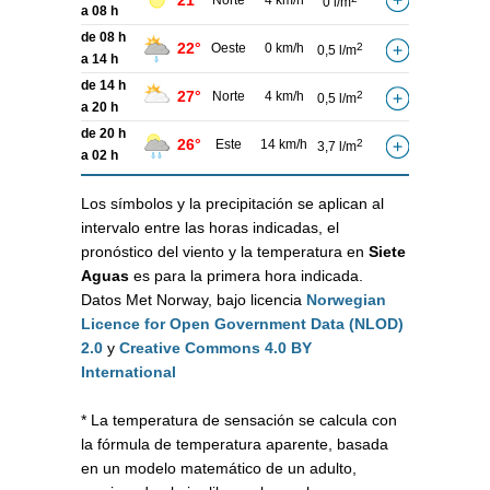
21°
Norte
4 km/h
0 l/m
a 08 h
de 08 h
22°
Oeste
0 km/h
2
0,5 l/m
a 14 h
de 14 h
27°
Norte
4 km/h
2
0,5 l/m
a 20 h
de 20 h
26°
Este
14 km/h
2
3,7 l/m
a 02 h
Los símbolos y la precipitación se aplican al
intervalo entre las horas indicadas, el
pronóstico del viento y la temperatura en
Siete
Aguas
es para la primera hora indicada.
Datos Met Norway, bajo licencia
Norwegian
Licence for Open Government Data (NLOD)
2.0
y
Creative Commons 4.0 BY
International
* La temperatura de sensación se calcula con
la fórmula de temperatura aparente, basada
en un modelo matemático de un adulto,