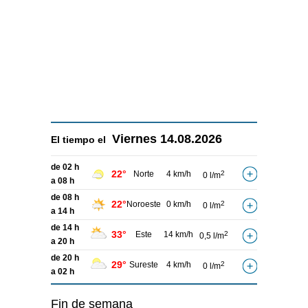
Viernes
14.08.2026
El tiempo el
de 02 h
22°
Norte
4 km/h
2
0 l/m
a 08 h
de 08 h
22°
Noroeste
0 km/h
2
0 l/m
a 14 h
de 14 h
33°
Este
14 km/h
2
0,5 l/m
a 20 h
de 20 h
29°
Sureste
4 km/h
2
0 l/m
a 02 h
Fin de semana