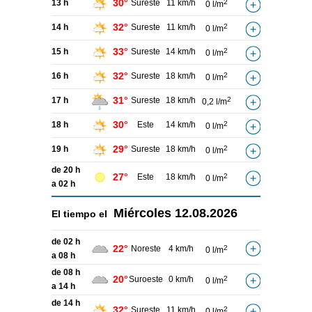
30°
13 h
Sureste
11 km/h
2
0 l/m
32°
14 h
Sureste
11 km/h
2
0 l/m
33°
15 h
Sureste
14 km/h
2
0 l/m
32°
16 h
Sureste
18 km/h
2
0 l/m
31°
17 h
Sureste
18 km/h
2
0,2 l/m
30°
18 h
Este
14 km/h
2
0 l/m
29°
19 h
Sureste
18 km/h
2
0 l/m
de 20 h
27°
Este
18 km/h
2
0 l/m
a 02 h
Miércoles
12.08.2026
El tiempo el
de 02 h
22°
Noreste
4 km/h
2
0 l/m
a 08 h
de 08 h
20°
Suroeste
0 km/h
2
0 l/m
a 14 h
de 14 h
32°
Sureste
11 km/h
2
0 l/m