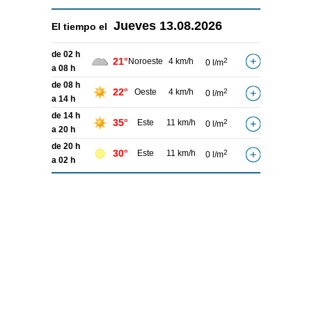
Jueves
13.08.2026
El tiempo el
de 02 h
21°
Noroeste
4 km/h
2
0 l/m
a 08 h
de 08 h
22°
Oeste
4 km/h
2
0 l/m
a 14 h
de 14 h
35°
Este
11 km/h
2
0 l/m
a 20 h
de 20 h
30°
Este
11 km/h
2
0 l/m
a 02 h