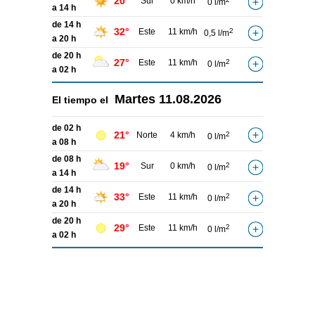
20°
Sur
0 km/h
0 l/m
a 14 h
de 14 h
32°
Este
11 km/h
2
0,5 l/m
a 20 h
de 20 h
27°
Este
11 km/h
2
0 l/m
a 02 h
Martes
11.08.2026
El tiempo el
de 02 h
21°
Norte
4 km/h
2
0 l/m
a 08 h
de 08 h
19°
Sur
0 km/h
2
0 l/m
a 14 h
de 14 h
33°
Este
11 km/h
2
0 l/m
a 20 h
de 20 h
29°
Este
11 km/h
2
0 l/m
a 02 h