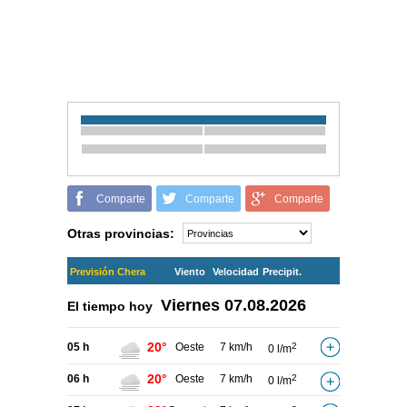
Comparte
Comparte
Comparte
Otras provincias:
Previsión Chera
Viento
Velocidad
Precipit.
Viernes
07.08.2026
El tiempo hoy
20°
05 h
Oeste
7 km/h
2
0 l/m
20°
06 h
Oeste
7 km/h
2
0 l/m