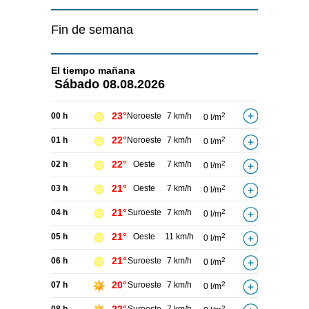
Fin de semana
El tiempo
mañana
Sábado
08.08.2026
23°
00 h
Noroeste
7 km/h
2
0 l/m
22°
01 h
Noroeste
7 km/h
2
0 l/m
22°
02 h
Oeste
7 km/h
2
0 l/m
21°
03 h
Oeste
7 km/h
2
0 l/m
21°
04 h
Suroeste
7 km/h
2
0 l/m
21°
05 h
Oeste
11 km/h
2
0 l/m
21°
06 h
Suroeste
7 km/h
2
0 l/m
20°
07 h
Suroeste
7 km/h
2
0 l/m
2