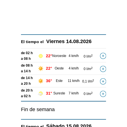
Viernes
14.08.2026
El tiempo el
de 02 h
22°
Noroeste
4 km/h
2
0 l/m
a 08 h
de 08 h
22°
Oeste
4 km/h
2
0 l/m
a 14 h
de 14 h
36°
Este
11 km/h
2
0,1 l/m
a 20 h
de 20 h
31°
Sureste
7 km/h
2
0 l/m
a 02 h
Fin de semana
Sábado
15.08.2026
El tiempo el