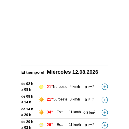
Miércoles
12.08.2026
El tiempo el
de 02 h
21°
Noroeste
4 km/h
2
0 l/m
a 08 h
de 08 h
21°
Suroeste
0 km/h
2
0 l/m
a 14 h
de 14 h
34°
Este
11 km/h
2
0,3 l/m
a 20 h
de 20 h
29°
Este
11 km/h
2
0 l/m
a 02 h