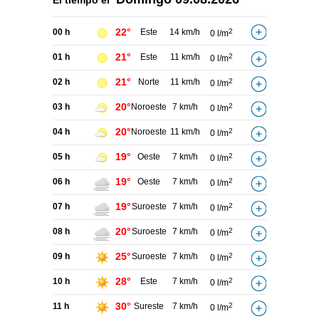
El tiempo el
22°
00 h
Este
14 km/h
2
0 l/m
21°
01 h
Este
11 km/h
2
0 l/m
21°
02 h
Norte
11 km/h
2
0 l/m
20°
03 h
Noroeste
7 km/h
2
0 l/m
20°
04 h
Noroeste
11 km/h
2
0 l/m
19°
05 h
Oeste
7 km/h
2
0 l/m
19°
06 h
Oeste
7 km/h
2
0 l/m
19°
07 h
Suroeste
7 km/h
2
0 l/m
20°
08 h
Suroeste
7 km/h
2
0 l/m
25°
09 h
Suroeste
7 km/h
2
0 l/m
28°
10 h
Este
7 km/h
2
0 l/m
30°
11 h
Sureste
7 km/h
2
0 l/m