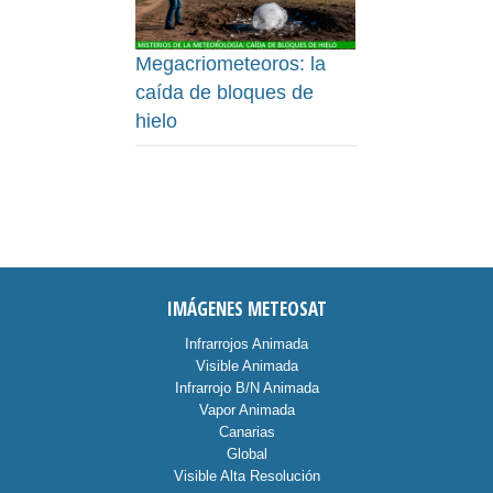
Megacriometeoros: la
caída de bloques de
hielo
IMÁGENES METEOSAT
Infrarrojos Animada
Visible Animada
Infrarrojo B/N Animada
Vapor Animada
Canarias
Global
Visible Alta Resolución