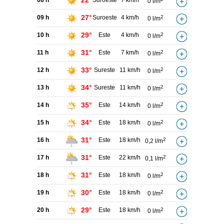
22°
08 h
Suroeste
7 km/h
0 l/m
27°
09 h
Suroeste
4 km/h
2
0 l/m
29°
10 h
Este
4 km/h
2
0 l/m
31°
11 h
Este
7 km/h
2
0 l/m
33°
12 h
Sureste
11 km/h
2
0 l/m
34°
13 h
Sureste
11 km/h
2
0 l/m
35°
14 h
Este
14 km/h
2
0 l/m
34°
15 h
Este
18 km/h
2
0 l/m
31°
16 h
Este
18 km/h
2
0,2 l/m
31°
17 h
Este
22 km/h
2
0,1 l/m
31°
18 h
Este
18 km/h
2
0 l/m
30°
19 h
Este
18 km/h
2
0 l/m
29°
20 h
Este
18 km/h
2
0 l/m