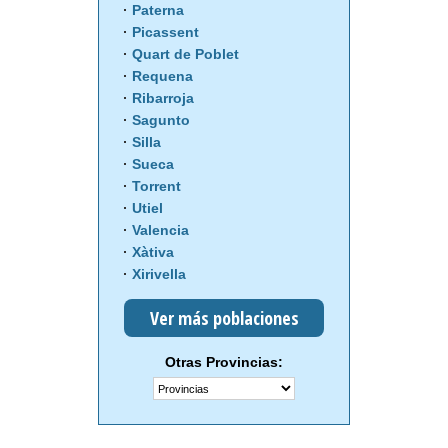
Paterna
Picassent
Quart de Poblet
Requena
Ribarroja
Sagunto
Silla
Sueca
Torrent
Utiel
Valencia
Xàtiva
Xirivella
Ver más poblaciones
Otras Provincias: