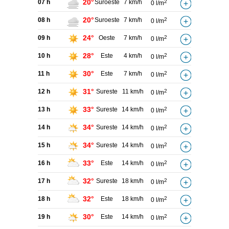
20°
07 h
Suroeste
7 km/h
2
0 l/m
20°
08 h
Suroeste
7 km/h
2
0 l/m
24°
09 h
Oeste
7 km/h
2
0 l/m
28°
10 h
Este
4 km/h
2
0 l/m
30°
11 h
Este
7 km/h
2
0 l/m
31°
12 h
Sureste
11 km/h
2
0 l/m
33°
13 h
Sureste
14 km/h
2
0 l/m
34°
14 h
Sureste
14 km/h
2
0 l/m
34°
15 h
Sureste
14 km/h
2
0 l/m
33°
16 h
Este
14 km/h
2
0 l/m
32°
17 h
Sureste
18 km/h
2
0 l/m
32°
18 h
Este
18 km/h
2
0 l/m
30°
19 h
Este
14 km/h
2
0 l/m