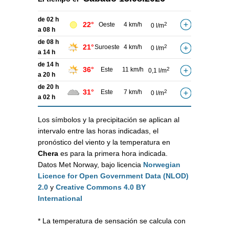
de 02 h
22°
Oeste
4 km/h
2
0 l/m
a 08 h
de 08 h
21°
Suroeste
4 km/h
2
0 l/m
a 14 h
de 14 h
36°
Este
11 km/h
2
0,1 l/m
a 20 h
de 20 h
31°
Este
7 km/h
2
0 l/m
a 02 h
Los símbolos y la precipitación se aplican al
intervalo entre las horas indicadas, el
pronóstico del viento y la temperatura en
Chera
es para la primera hora indicada.
Datos Met Norway, bajo licencia
Norwegian
Licence for Open Government Data (NLOD)
2.0
y
Creative Commons 4.0 BY
International
* La temperatura de sensación se calcula con