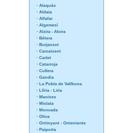
Alaquàs
Aldaia
Alfafar
Algemesí
Alzira - Alcira
Bétera
Burjassot
Carcaixent
Carlet
Catarroja
Cullera
Gandia
La Pobla de Vallbona
Llíria - Liria
Manises
Mislata
Moncada
Oliva
Ontinyent - Onteniente
Paiporta