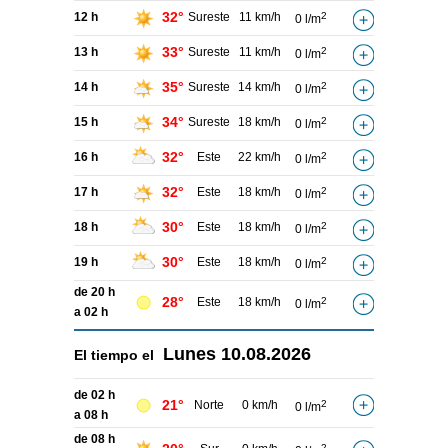
32°
12 h
Sureste
11 km/h
2
0 l/m
33°
13 h
Sureste
11 km/h
2
0 l/m
35°
14 h
Sureste
14 km/h
2
0 l/m
34°
15 h
Sureste
18 km/h
2
0 l/m
32°
16 h
Este
22 km/h
2
0 l/m
32°
17 h
Este
18 km/h
2
0 l/m
30°
18 h
Este
18 km/h
2
0 l/m
30°
19 h
Este
18 km/h
2
0 l/m
de 20 h
28°
Este
18 km/h
2
0 l/m
a 02 h
Lunes
10.08.2026
El tiempo el
de 02 h
21°
Norte
0 km/h
2
0 l/m
a 08 h
de 08 h
2