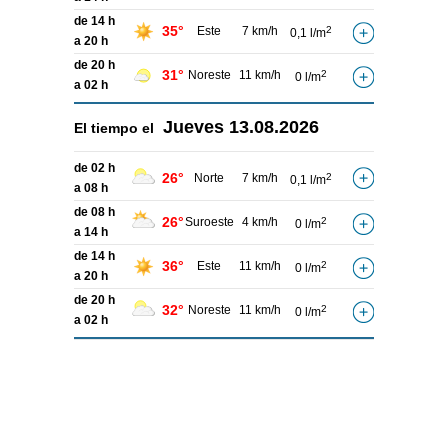
de 14 h
35°
Este
7 km/h
2
0,1 l/m
a 20 h
de 20 h
31°
Noreste
11 km/h
2
0 l/m
a 02 h
Jueves
13.08.2026
El tiempo el
de 02 h
26°
Norte
7 km/h
2
0,1 l/m
a 08 h
de 08 h
26°
Suroeste
4 km/h
2
0 l/m
a 14 h
de 14 h
36°
Este
11 km/h
2
0 l/m
a 20 h
de 20 h
32°
Noreste
11 km/h
2
0 l/m
a 02 h