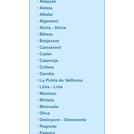
Alaquàs
Aldaia
Alfafar
Algemesí
Alzira - Alcira
Bétera
Burjassot
Carcaixent
Carlet
Catarroja
Cullera
Gandia
La Pobla de Vallbona
Llíria - Liria
Manises
Mislata
Moncada
Oliva
Ontinyent - Onteniente
Paiporta
Paterna