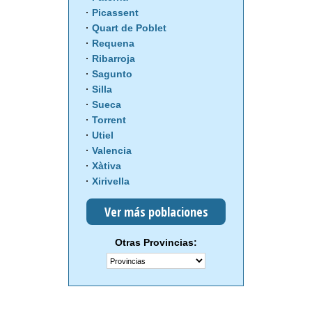
Picassent
Quart de Poblet
Requena
Ribarroja
Sagunto
Silla
Sueca
Torrent
Utiel
Valencia
Xàtiva
Xirivella
Ver más poblaciones
Otras Provincias: