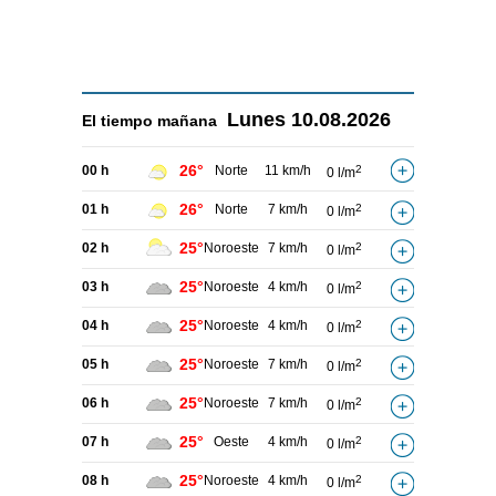
Lunes
10.08.2026
El tiempo
mañana
26°
00 h
Norte
11 km/h
2
0 l/m
26°
01 h
Norte
7 km/h
2
0 l/m
25°
02 h
Noroeste
7 km/h
2
0 l/m
25°
03 h
Noroeste
4 km/h
2
0 l/m
25°
04 h
Noroeste
4 km/h
2
0 l/m
25°
05 h
Noroeste
7 km/h
2
0 l/m
25°
06 h
Noroeste
7 km/h
2
0 l/m
25°
07 h
Oeste
4 km/h
2
0 l/m
25°
08 h
Noroeste
4 km/h
2
0 l/m