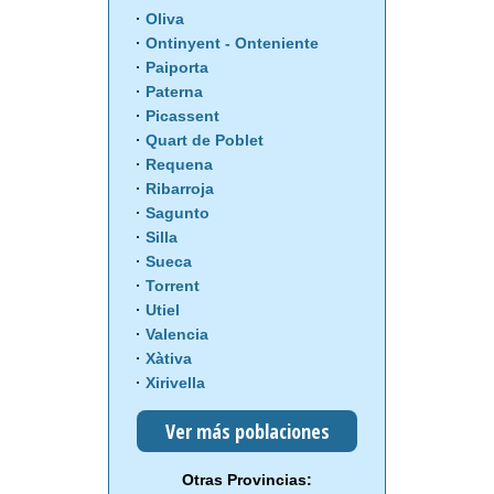
Oliva
Ontinyent - Onteniente
Paiporta
Paterna
Picassent
Quart de Poblet
Requena
Ribarroja
Sagunto
Silla
Sueca
Torrent
Utiel
Valencia
Xàtiva
Xirivella
Ver más poblaciones
Otras Provincias: