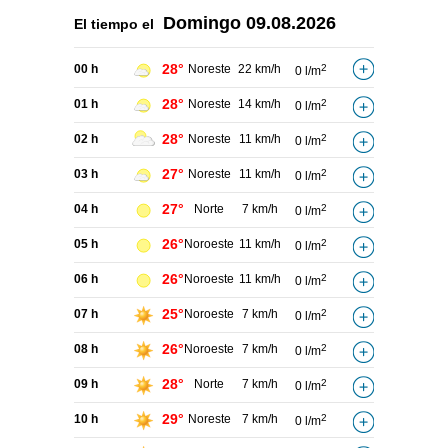
Domingo
09.08.2026
El tiempo el
28°
00 h
Noreste
22 km/h
2
0 l/m
28°
01 h
Noreste
14 km/h
2
0 l/m
28°
02 h
Noreste
11 km/h
2
0 l/m
27°
03 h
Noreste
11 km/h
2
0 l/m
27°
04 h
Norte
7 km/h
2
0 l/m
26°
05 h
Noroeste
11 km/h
2
0 l/m
26°
06 h
Noroeste
11 km/h
2
0 l/m
25°
07 h
Noroeste
7 km/h
2
0 l/m
26°
08 h
Noroeste
7 km/h
2
0 l/m
28°
09 h
Norte
7 km/h
2
0 l/m
29°
10 h
Noreste
7 km/h
2
0 l/m