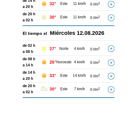
de 14 h
32°
Este
11 km/h
2
0 l/m
a 20 h
de 20 h
30°
Este
11 km/h
2
0 l/m
a 02 h
Miércoles
12.08.2026
El tiempo el
de 02 h
27°
Norte
4 km/h
2
0 l/m
a 08 h
de 08 h
26°
Noroeste
4 km/h
2
0 l/m
a 14 h
de 14 h
33°
Este
14 km/h
2
0 l/m
a 20 h
de 20 h
30°
Este
7 km/h
2
0 l/m
a 02 h