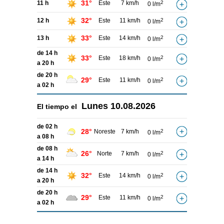
31°
11 h
Este
7 km/h
2
0 l/m
32°
12 h
Este
11 km/h
2
0 l/m
33°
13 h
Este
14 km/h
2
0 l/m
de 14 h
33°
Este
18 km/h
2
0 l/m
a 20 h
de 20 h
29°
Este
11 km/h
2
0 l/m
a 02 h
Lunes
10.08.2026
El tiempo el
de 02 h
28°
Noreste
7 km/h
2
0 l/m
a 08 h
de 08 h
26°
Norte
7 km/h
2
0 l/m
a 14 h
de 14 h
32°
Este
14 km/h
2
0 l/m
a 20 h
de 20 h
29°
Este
11 km/h
2
0 l/m
a 02 h