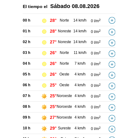
Sábado
08.08.2026
El tiempo el
28°
00 h
Norte
14 km/h
2
0 l/m
28°
01 h
Noreste
14 km/h
2
0 l/m
27°
02 h
Noreste
14 km/h
2
0 l/m
26°
03 h
Norte
11 km/h
2
0 l/m
26°
04 h
Norte
7 km/h
2
0 l/m
26°
05 h
Oeste
4 km/h
2
0 l/m
25°
06 h
Oeste
4 km/h
2
0 l/m
25°
07 h
Noroeste
4 km/h
2
0 l/m
25°
08 h
Noroeste
4 km/h
2
0 l/m
27°
09 h
Noroeste
4 km/h
2
0 l/m
29°
10 h
Sureste
4 km/h
2
0 l/m