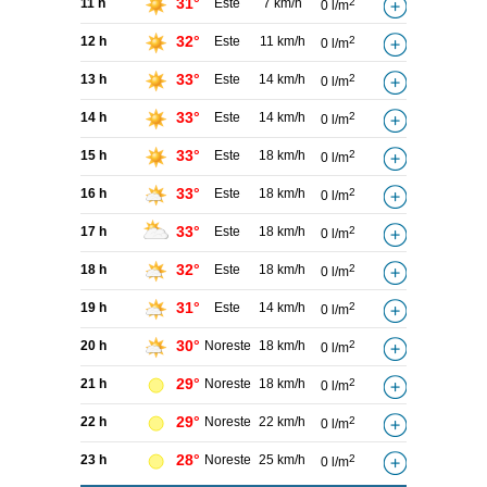
31°
11 h
Este
7 km/h
2
0 l/m
32°
12 h
Este
11 km/h
2
0 l/m
33°
13 h
Este
14 km/h
2
0 l/m
33°
14 h
Este
14 km/h
2
0 l/m
33°
15 h
Este
18 km/h
2
0 l/m
33°
16 h
Este
18 km/h
2
0 l/m
33°
17 h
Este
18 km/h
2
0 l/m
32°
18 h
Este
18 km/h
2
0 l/m
31°
19 h
Este
14 km/h
2
0 l/m
30°
20 h
Noreste
18 km/h
2
0 l/m
29°
21 h
Noreste
18 km/h
2
0 l/m
29°
22 h
Noreste
22 km/h
2
0 l/m
28°
23 h
Noreste
25 km/h
2
0 l/m