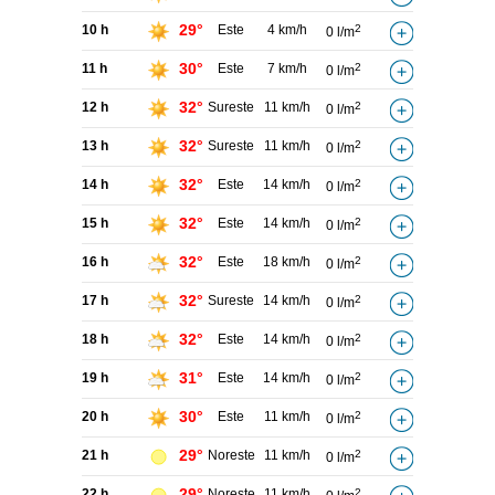
29°
10 h
Este
4 km/h
2
0 l/m
30°
11 h
Este
7 km/h
2
0 l/m
32°
12 h
Sureste
11 km/h
2
0 l/m
32°
13 h
Sureste
11 km/h
2
0 l/m
32°
14 h
Este
14 km/h
2
0 l/m
32°
15 h
Este
14 km/h
2
0 l/m
32°
16 h
Este
18 km/h
2
0 l/m
32°
17 h
Sureste
14 km/h
2
0 l/m
32°
18 h
Este
14 km/h
2
0 l/m
31°
19 h
Este
14 km/h
2
0 l/m
30°
20 h
Este
11 km/h
2
0 l/m
29°
21 h
Noreste
11 km/h
2
0 l/m
29°
22 h
Noreste
11 km/h
2