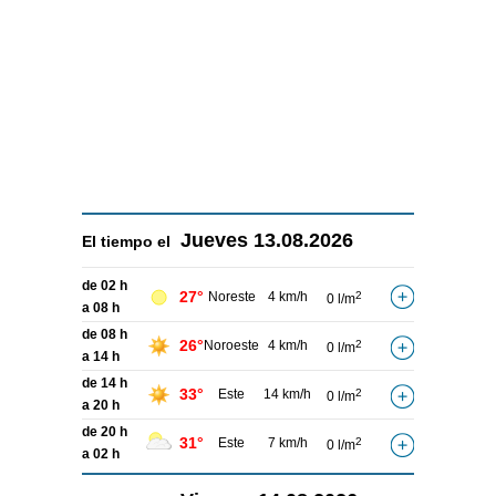
Jueves
13.08.2026
El tiempo el
de 02 h
27°
Noreste
4 km/h
2
0 l/m
a 08 h
de 08 h
26°
Noroeste
4 km/h
2
0 l/m
a 14 h
de 14 h
33°
Este
14 km/h
2
0 l/m
a 20 h
de 20 h
31°
Este
7 km/h
2
0 l/m
a 02 h