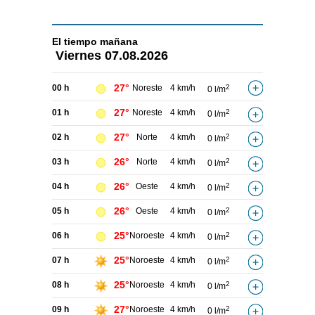
El tiempo
mañana
Viernes
07.08.2026
27°
00 h
Noreste
4 km/h
2
0 l/m
27°
01 h
Noreste
4 km/h
2
0 l/m
27°
02 h
Norte
4 km/h
2
0 l/m
26°
03 h
Norte
4 km/h
2
0 l/m
26°
04 h
Oeste
4 km/h
2
0 l/m
26°
05 h
Oeste
4 km/h
2
0 l/m
25°
06 h
Noroeste
4 km/h
2
0 l/m
25°
07 h
Noroeste
4 km/h
2
0 l/m
25°
08 h
Noroeste
4 km/h
2
0 l/m
27°
09 h
Noroeste
4 km/h
2
0 l/m