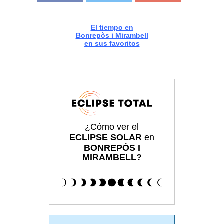
El tiempo en
Bonrepòs i Mirambell
en sus favoritos
¿Cómo ver el
ECLIPSE SOLAR
en
BONREPÒS I
MIRAMBELL?