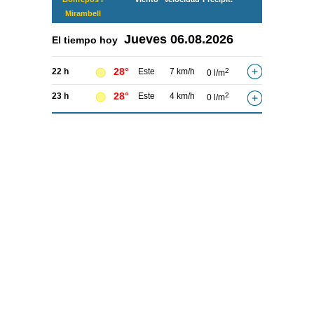
Mirambell
Jueves
06.08.2026
El tiempo hoy
28°
22 h
Este
7 km/h
2
0 l/m
28°
23 h
Este
4 km/h
2
0 l/m