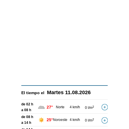
Martes
11.08.2026
El tiempo el
de 02 h
27°
Norte
4 km/h
2
0 l/m
a 08 h
de 08 h
25°
Noroeste
4 km/h
2
0 l/m
a 14 h