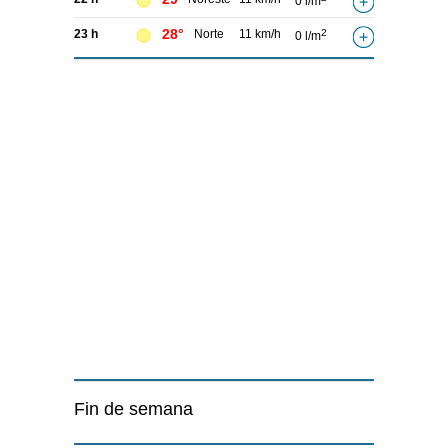
0 l/m
28°
23 h
Norte
11 km/h
2
0 l/m
Fin de semana