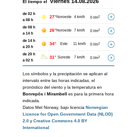
Viernes
14.08.2026
El tiempo el
de 02 h
27°
Noroeste
4 km/h
2
0 l/m
a 08 h
de 08 h
26°
Noroeste
7 km/h
2
0 l/m
a 14 h
de 14 h
34°
Este
11 km/h
2
0 l/m
a 20 h
de 20 h
31°
Sureste
7 km/h
2
0 l/m
a 02 h
Los símbolos y la precipitación se aplican al
intervalo entre las horas indicadas, el
pronóstico del viento y la temperatura en
Bonrepòs i Mirambell
es para la primera hora
indicada.
Datos Met Norway, bajo licencia
Norwegian
Licence for Open Government Data (NLOD)
2.0
y
Creative Commons 4.0 BY
International