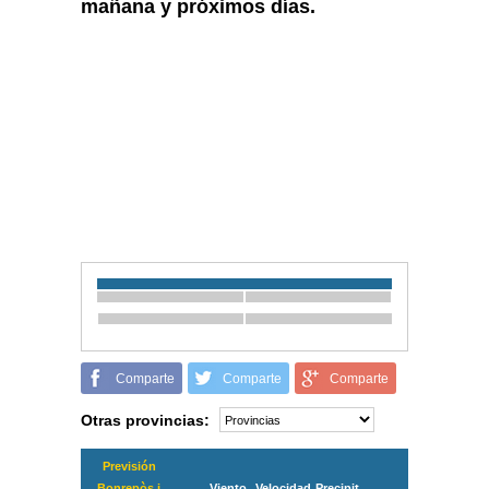
mañana y próximos días.
Comparte
Comparte
Comparte
Otras provincias:
Previsión
Bonrepòs i
Viento
Velocidad
Precipit.