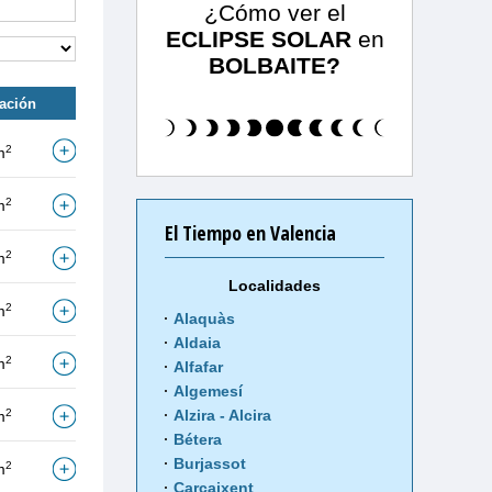
¿Cómo ver el
ECLIPSE SOLAR
en
BOLBAITE?
tación
2
m
2
m
El Tiempo en Valencia
2
m
Localidades
2
m
Alaquàs
Aldaia
2
m
Alfafar
Algemesí
2
Alzira - Alcira
m
Bétera
Burjassot
2
m
Carcaixent