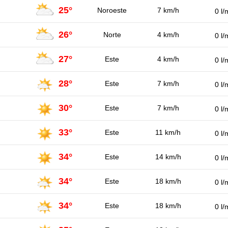
25°
Noroeste
7 km/h
0 l/
26°
Norte
4 km/h
0 l/
27°
Este
4 km/h
0 l/
28°
Este
7 km/h
0 l/
30°
Este
7 km/h
0 l/
33°
Este
11 km/h
0 l/
34°
Este
14 km/h
0 l/
34°
Este
18 km/h
0 l/
34°
Este
18 km/h
0 l/