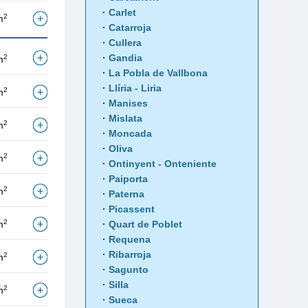
Carlet
2
m
Catarroja
Cullera
Gandia
2
m
La Pobla de Vallbona
Llíria - Liria
2
m
Manises
Mislata
2
m
Moncada
Oliva
2
m
Ontinyent - Onteniente
Paiporta
2
m
Paterna
Picassent
2
m
Quart de Poblet
Requena
Ribarroja
2
m
Sagunto
Silla
2
m
Sueca