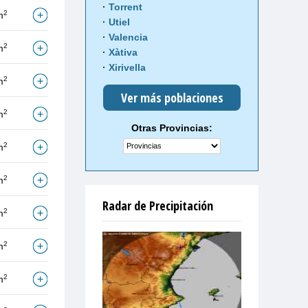
Torrent
2
m
Utiel
Valencia
2
m
Xàtiva
Xirivella
2
m
Ver más poblaciones
2
m
Otras Provincias:
2
m
2
m
Radar de Precipitación
2
m
2
m
2
m