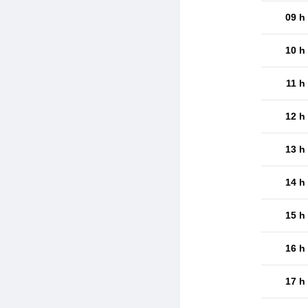
09 h
10 h
11 h
12 h
13 h
14 h
15 h
16 h
17 h