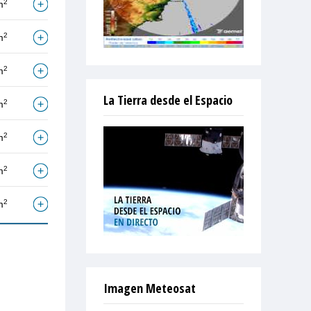
2
m
2
m
2
m
La Tierra desde el Espacio
2
m
2
m
2
m
2
m
Imagen Meteosat