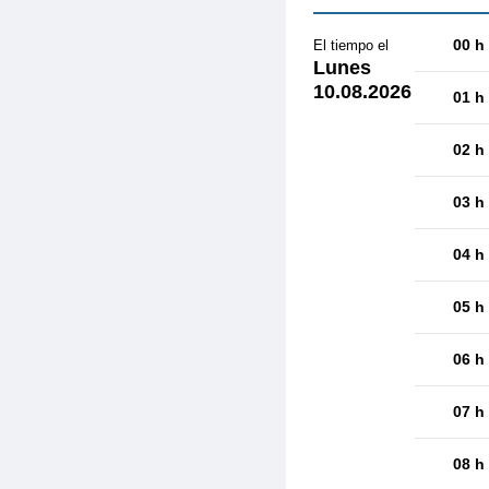
00 h
El tiempo el
Lunes
10.08.2026
01 h
02 h
03 h
04 h
05 h
06 h
07 h
08 h