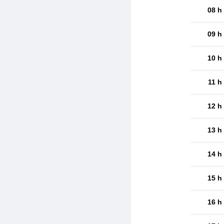
08 h
09 h
10 h
11 h
12 h
13 h
14 h
15 h
16 h