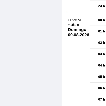
23 h
00 h
El tiempo
mañana
Domingo
01 h
09.08.2026
02 h
03 h
04 h
05 h
06 h
07 h