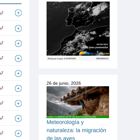
2
m
2
m
2
m
2
m
2
m
26 de junio, 2026
2
m
2
m
2
m
Meteorología y
naturaleza: la migración
2
m
de las aves