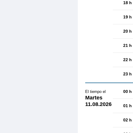
18 h
19 h
20 h
21 h
22 h
23 h
00 h
El tiempo el
Martes
11.08.2026
01 h
02 h