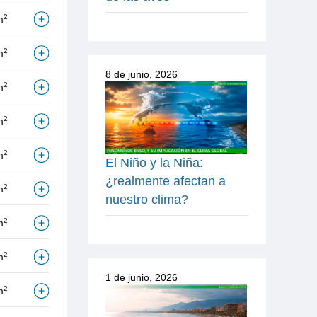
2
m
2
m
8 de junio, 2026
2
m
2
m
2
m
El Niño y la Niña:
¿realmente afectan a
2
m
nuestro clima?
2
m
2
m
1 de junio, 2026
2
m