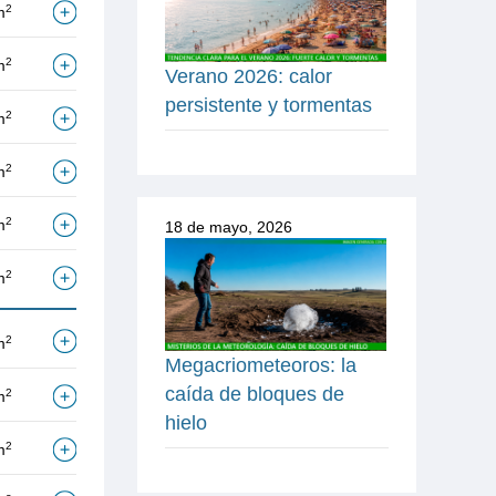
2
m
2
m
Verano 2026: calor
persistente y tormentas
2
m
2
m
2
m
18 de mayo, 2026
2
m
2
m
Megacriometeoros: la
caída de bloques de
2
m
hielo
2
m