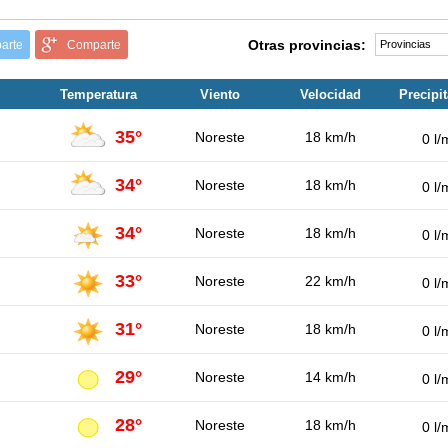
Otras provincias:
arte
Comparte
Temperatura
Viento
Velocidad
Precipi
35°
Noreste
18 km/h
0 l/
34°
Noreste
18 km/h
0 l/
34°
Noreste
18 km/h
0 l/
33°
Noreste
22 km/h
0 l/
31°
Noreste
18 km/h
0 l/
29°
Noreste
14 km/h
0 l/
28°
Noreste
18 km/h
0 l/