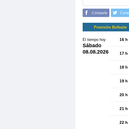
Comparte
Comp
Previsión Bolbaite
16 h
El tiempo hoy
Sábado
08.08.2026
17 h
18 h
19 h
20 h
21 h
22 h