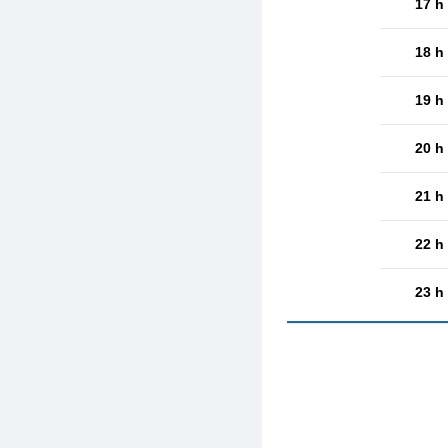
17 h
18 h
19 h
20 h
21 h
22 h
23 h