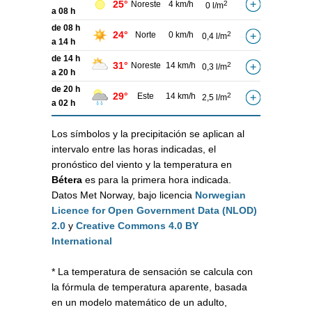
25°
Noreste
4 km/h
2
0 l/m
a 08 h
de 08 h
24°
Norte
0 km/h
2
0,4 l/m
a 14 h
de 14 h
31°
Noreste
14 km/h
2
0,3 l/m
a 20 h
de 20 h
29°
Este
14 km/h
2
2,5 l/m
a 02 h
Los símbolos y la precipitación se aplican al
intervalo entre las horas indicadas, el
pronóstico del viento y la temperatura en
Bétera
es para la primera hora indicada.
Datos Met Norway, bajo licencia
Norwegian
Licence for Open Government Data (NLOD)
2.0
y
Creative Commons 4.0 BY
International
* La temperatura de sensación se calcula con
la fórmula de temperatura aparente, basada
en un modelo matemático de un adulto,