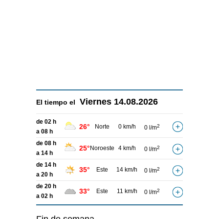
Viernes
14.08.2026
El tiempo el
de 02 h
26°
Norte
0 km/h
2
0 l/m
a 08 h
de 08 h
25°
Noroeste
4 km/h
2
0 l/m
a 14 h
de 14 h
35°
Este
14 km/h
2
0 l/m
a 20 h
de 20 h
33°
Este
11 km/h
2
0 l/m
a 02 h