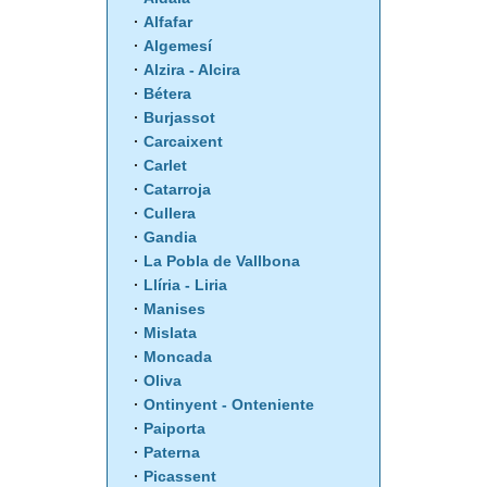
Alfafar
Algemesí
Alzira - Alcira
Bétera
Burjassot
Carcaixent
Carlet
Catarroja
Cullera
Gandia
La Pobla de Vallbona
Llíria - Liria
Manises
Mislata
Moncada
Oliva
Ontinyent - Onteniente
Paiporta
Paterna
Picassent