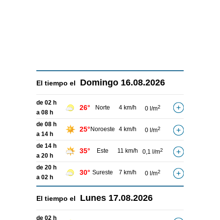
Domingo
16.08.2026
El tiempo el
de 02 h
26°
Norte
4 km/h
2
0 l/m
a 08 h
de 08 h
25°
Noroeste
4 km/h
2
0 l/m
a 14 h
de 14 h
35°
Este
11 km/h
2
0,1 l/m
a 20 h
de 20 h
30°
Sureste
7 km/h
2
0 l/m
a 02 h
Lunes
17.08.2026
El tiempo el
de 02 h