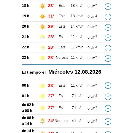
33°
18 h
Este
18 km/h
2
0 l/m
31°
19 h
Este
18 km/h
2
0 l/m
29°
20 h
Este
14 km/h
2
0 l/m
28°
21 h
Este
11 km/h
2
0 l/m
28°
22 h
Este
11 km/h
2
0 l/m
28°
23 h
Noreste
11 km/h
2
0 l/m
Miércoles
12.08.2026
El tiempo el
28°
00 h
Este
11 km/h
2
0 l/m
27°
01 h
Este
7 km/h
2
0 l/m
de 02 h
27°
Este
7 km/h
2
0 l/m
a 08 h
de 08 h
24°
Noroeste
4 km/h
2
0 l/m
a 14 h
de 14 h