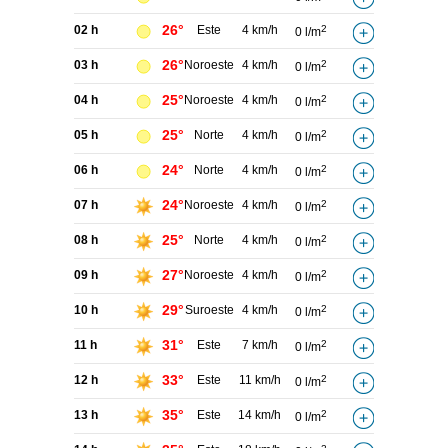
26°
02 h
Este
4 km/h
2
0 l/m
26°
03 h
Noroeste
4 km/h
2
0 l/m
25°
04 h
Noroeste
4 km/h
2
0 l/m
25°
05 h
Norte
4 km/h
2
0 l/m
24°
06 h
Norte
4 km/h
2
0 l/m
24°
07 h
Noroeste
4 km/h
2
0 l/m
25°
08 h
Norte
4 km/h
2
0 l/m
27°
09 h
Noroeste
4 km/h
2
0 l/m
29°
10 h
Suroeste
4 km/h
2
0 l/m
31°
11 h
Este
7 km/h
2
0 l/m
33°
12 h
Este
11 km/h
2
0 l/m
35°
13 h
Este
14 km/h
2
0 l/m