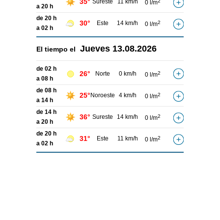
35°
Sureste
11 km/h
2
0 l/m
a 20 h
de 20 h
30°
Este
14 km/h
2
0 l/m
a 02 h
Jueves
13.08.2026
El tiempo el
de 02 h
26°
Norte
0 km/h
2
0 l/m
a 08 h
de 08 h
25°
Noroeste
4 km/h
2
0 l/m
a 14 h
de 14 h
36°
Sureste
14 km/h
2
0 l/m
a 20 h
de 20 h
31°
Este
11 km/h
2
0 l/m
a 02 h