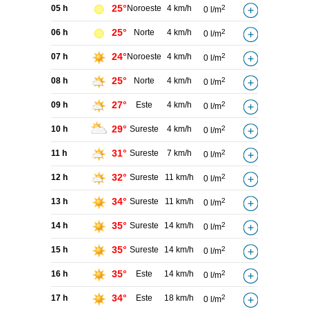
25°
05 h
Noroeste
4 km/h
2
0 l/m
25°
06 h
Norte
4 km/h
2
0 l/m
24°
07 h
Noroeste
4 km/h
2
0 l/m
25°
08 h
Norte
4 km/h
2
0 l/m
27°
09 h
Este
4 km/h
2
0 l/m
29°
10 h
Sureste
4 km/h
2
0 l/m
31°
11 h
Sureste
7 km/h
2
0 l/m
32°
12 h
Sureste
11 km/h
2
0 l/m
34°
13 h
Sureste
11 km/h
2
0 l/m
35°
14 h
Sureste
14 km/h
2
0 l/m
35°
15 h
Sureste
14 km/h
2
0 l/m
35°
16 h
Este
14 km/h
2
0 l/m
34°
17 h
Este
18 km/h
2
0 l/m