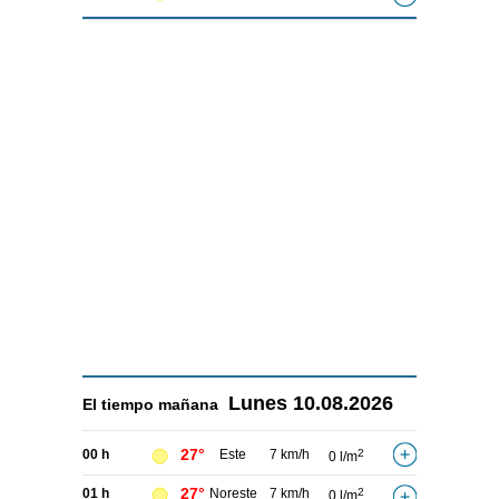
Lunes
10.08.2026
El tiempo
mañana
27°
00 h
Este
7 km/h
2
0 l/m
27°
01 h
Noreste
7 km/h
2
0 l/m