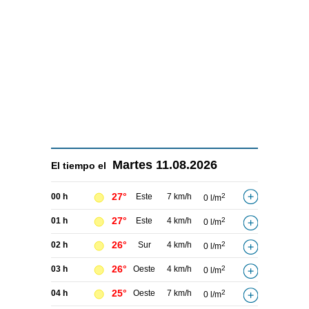
Martes
11.08.2026
El tiempo el
27°
00 h
Este
7 km/h
2
0 l/m
27°
01 h
Este
4 km/h
2
0 l/m
26°
02 h
Sur
4 km/h
2
0 l/m
26°
03 h
Oeste
4 km/h
2
0 l/m
25°
04 h
Oeste
7 km/h
2
0 l/m