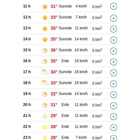
31°
11 h
Sureste
4 km/h
2
0 l/m
33°
12 h
Sureste
7 km/h
2
0 l/m
35°
13 h
Sureste
11 km/h
2
0 l/m
35°
14 h
Sureste
14 km/h
2
0 l/m
36°
15 h
Sureste
14 km/h
2
0 l/m
35°
16 h
Este
18 km/h
2
0 l/m
34°
17 h
Sureste
18 km/h
2
0 l/m
33°
18 h
Sureste
18 km/h
2
0 l/m
32°
19 h
Sureste
14 km/h
2
0 l/m
31°
20 h
Este
11 km/h
2
0 l/m
29°
21 h
Este
11 km/h
2
0 l/m
28°
22 h
Este
11 km/h
2
0 l/m
28°
23 h
Este
7 km/h
2
0 l/m