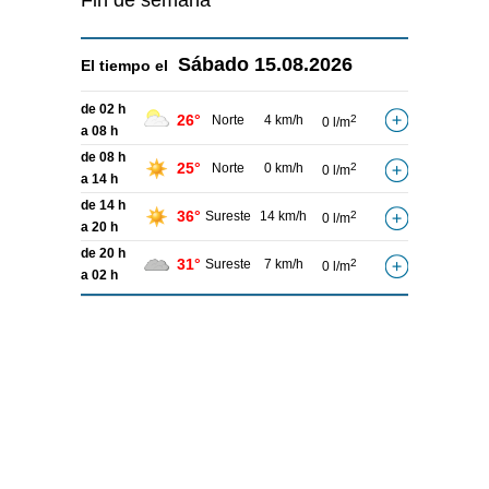
Fin de semana
Sábado
15.08.2026
El tiempo el
de 02 h
26°
Norte
4 km/h
2
0 l/m
a 08 h
de 08 h
25°
Norte
0 km/h
2
0 l/m
a 14 h
de 14 h
36°
Sureste
14 km/h
2
0 l/m
a 20 h
de 20 h
31°
Sureste
7 km/h
2
0 l/m
a 02 h