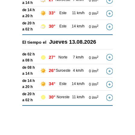
0 l/m
a 14 h
de 14 h
33°
Este
11 km/h
2
0 l/m
a 20 h
de 20 h
30°
Este
14 km/h
2
0 l/m
a 02 h
Jueves
13.08.2026
El tiempo el
de 02 h
27°
Norte
7 km/h
2
0 l/m
a 08 h
de 08 h
26°
Suroeste
4 km/h
2
0 l/m
a 14 h
de 14 h
34°
Este
14 km/h
2
0 l/m
a 20 h
de 20 h
30°
Noreste
11 km/h
2
0 l/m
a 02 h