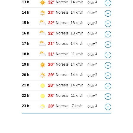
32°
13 h
Noreste
14 km/h
2
0 l/m
32°
14 h
Noreste
14 km/h
2
0 l/m
32°
15 h
Noreste
18 km/h
2
0 l/m
32°
16 h
Noreste
18 km/h
2
0 l/m
31°
17 h
Noreste
14 km/h
2
0 l/m
31°
18 h
Noreste
11 km/h
2
0 l/m
30°
19 h
Noreste
14 km/h
2
0 l/m
29°
20 h
Noreste
14 km/h
2
0 l/m
28°
21 h
Noreste
14 km/h
2
0 l/m
28°
22 h
Noreste
11 km/h
2
0 l/m
28°
23 h
Noreste
7 km/h
2
0 l/m