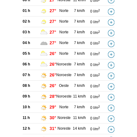
27°
00 h
Noreste
11 km/h
0 l/m
27°
01 h
Norte
7 km/h
2
0 l/m
27°
02 h
Norte
7 km/h
2
0 l/m
27°
03 h
Norte
7 km/h
2
0 l/m
27°
04 h
Norte
7 km/h
2
0 l/m
26°
05 h
Norte
7 km/h
2
0 l/m
26°
06 h
Noroeste
7 km/h
2
0 l/m
26°
07 h
Noroeste
7 km/h
2
0 l/m
26°
08 h
Oeste
7 km/h
2
0 l/m
28°
09 h
Noroeste
11 km/h
2
0 l/m
29°
10 h
Norte
7 km/h
2
0 l/m
30°
11 h
Noreste
11 km/h
2
0 l/m
31°
12 h
Noreste
14 km/h
2
0 l/m