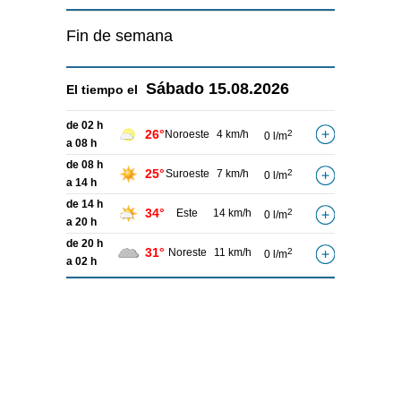
Fin de semana
Sábado
15.08.2026
El tiempo el
de 02 h
26°
Noroeste
4 km/h
2
0 l/m
a 08 h
de 08 h
25°
Suroeste
7 km/h
2
0 l/m
a 14 h
de 14 h
34°
Este
14 km/h
2
0 l/m
a 20 h
de 20 h
31°
Noreste
11 km/h
2
0 l/m
a 02 h