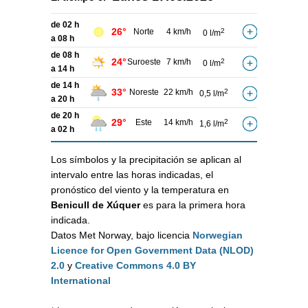
de 02 h
26°
Norte
4 km/h
2
0 l/m
a 08 h
de 08 h
24°
Suroeste
7 km/h
2
0 l/m
a 14 h
de 14 h
33°
Noreste
22 km/h
2
0,5 l/m
a 20 h
de 20 h
29°
Este
14 km/h
2
1,6 l/m
a 02 h
Los símbolos y la precipitación se aplican al
intervalo entre las horas indicadas, el
pronóstico del viento y la temperatura en
Benicull de Xúquer
es para la primera hora
indicada.
Datos Met Norway, bajo licencia
Norwegian
Licence for Open Government Data (NLOD)
2.0
y
Creative Commons 4.0 BY
International