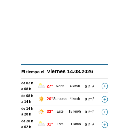
Viernes
14.08.2026
El tiempo el
de 02 h
27°
Norte
4 km/h
2
0 l/m
a 08 h
de 08 h
26°
Suroeste
4 km/h
2
0 l/m
a 14 h
de 14 h
33°
Este
18 km/h
2
0 l/m
a 20 h
de 20 h
31°
Este
11 km/h
2
0 l/m
a 02 h