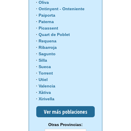
Oliva
Ontinyent - Onteniente
Paiporta
Paterna
Picassent
Quart de Poblet
Requena
Ribarroja
Sagunto
Silla
Sueca
Torrent
Utiel
Valencia
Xàtiva
Xirivella
Ver más poblaciones
Otras Provincias: