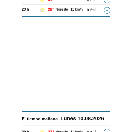
28°
23 h
Noreste
11 km/h
2
0 l/m
Lunes
10.08.2026
El tiempo
mañana
2