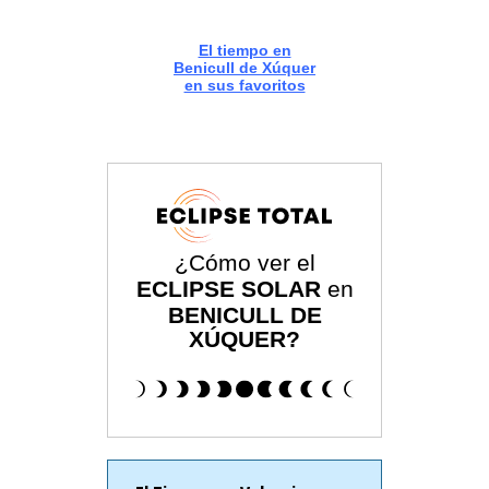
El tiempo en
Benicull de Xúquer
en sus favoritos
¿Cómo ver el
ECLIPSE SOLAR
en
BENICULL DE
XÚQUER?