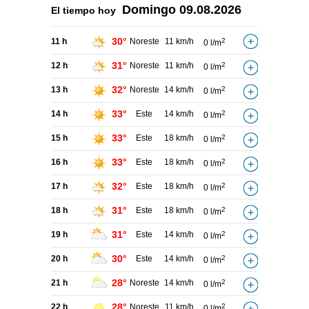
Domingo
09.08.2026
El tiempo hoy
30°
11 h
Noreste
11 km/h
2
0 l/m
31°
12 h
Noreste
11 km/h
2
0 l/m
32°
13 h
Noreste
14 km/h
2
0 l/m
33°
14 h
Este
14 km/h
2
0 l/m
33°
15 h
Este
18 km/h
2
0 l/m
33°
16 h
Este
18 km/h
2
0 l/m
32°
17 h
Este
18 km/h
2
0 l/m
31°
18 h
Este
18 km/h
2
0 l/m
31°
19 h
Este
14 km/h
2
0 l/m
30°
20 h
Este
14 km/h
2
0 l/m
28°
21 h
Noreste
14 km/h
2
0 l/m
28°
22 h
Noreste
11 km/h
2
0 l/m