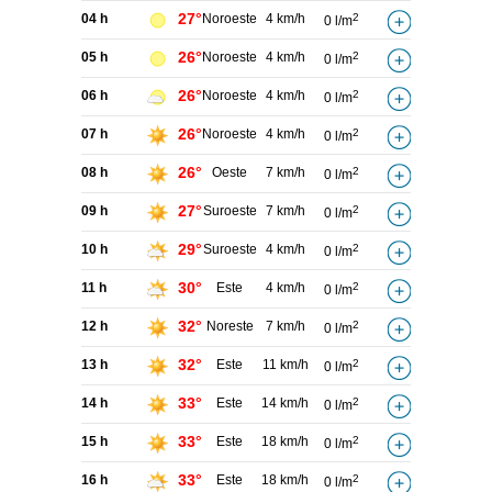
27°
04 h
Noroeste
4 km/h
2
0 l/m
26°
05 h
Noroeste
4 km/h
2
0 l/m
26°
06 h
Noroeste
4 km/h
2
0 l/m
26°
07 h
Noroeste
4 km/h
2
0 l/m
26°
08 h
Oeste
7 km/h
2
0 l/m
27°
09 h
Suroeste
7 km/h
2
0 l/m
29°
10 h
Suroeste
4 km/h
2
0 l/m
30°
11 h
Este
4 km/h
2
0 l/m
32°
12 h
Noreste
7 km/h
2
0 l/m
32°
13 h
Este
11 km/h
2
0 l/m
33°
14 h
Este
14 km/h
2
0 l/m
33°
15 h
Este
18 km/h
2
0 l/m
33°
16 h
Este
18 km/h
2
0 l/m