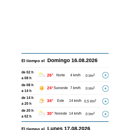
Domingo
16.08.2026
El tiempo el
de 02 h
26°
Norte
4 km/h
2
0 l/m
a 08 h
de 08 h
24°
Suroeste
7 km/h
2
0 l/m
a 14 h
de 14 h
34°
Este
14 km/h
2
0,5 l/m
a 20 h
de 20 h
30°
Noreste
14 km/h
2
0 l/m
a 02 h
Lunes
17.08.2026
El tiempo el