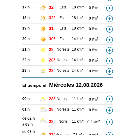
32°
17 h
Este
18 km/h
2
0 l/m
32°
18 h
Este
18 km/h
2
0 l/m
31°
19 h
Este
18 km/h
2
0 l/m
30°
20 h
Este
14 km/h
2
0 l/m
28°
21 h
Noreste
18 km/h
2
0 l/m
28°
22 h
Noreste
14 km/h
2
0 l/m
28°
23 h
Noreste
14 km/h
2
0 l/m
Miércoles
12.08.2026
El tiempo el
28°
00 h
Noreste
11 km/h
2
0 l/m
28°
01 h
Noreste
11 km/h
2
0 l/m
de 02 h
28°
Norte
11 km/h
2
0,2 l/m
a 08 h
de 08 h
27°
Noroeste
7 km/h
2