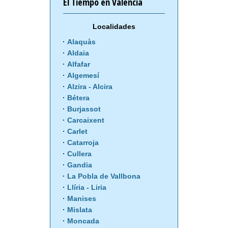
El Tiempo en Valencia
Localidades
Alaquàs
Aldaia
Alfafar
Algemesí
Alzira - Alcira
Bétera
Burjassot
Carcaixent
Carlet
Catarroja
Cullera
Gandia
La Pobla de Vallbona
Llíria - Liria
Manises
Mislata
Moncada