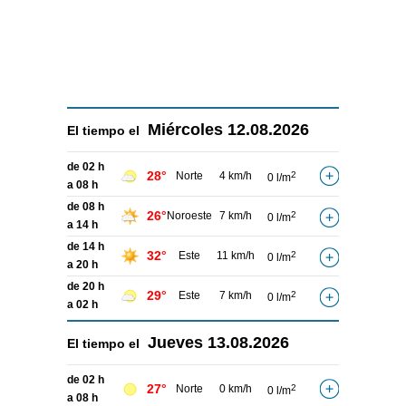
Miércoles
12.08.2026
El tiempo el
de 02 h
28°
Norte
4 km/h
2
0 l/m
a 08 h
de 08 h
26°
Noroeste
7 km/h
2
0 l/m
a 14 h
de 14 h
32°
Este
11 km/h
2
0 l/m
a 20 h
de 20 h
29°
Este
7 km/h
2
0 l/m
a 02 h
Jueves
13.08.2026
El tiempo el
de 02 h
27°
Norte
0 km/h
2
0 l/m
a 08 h