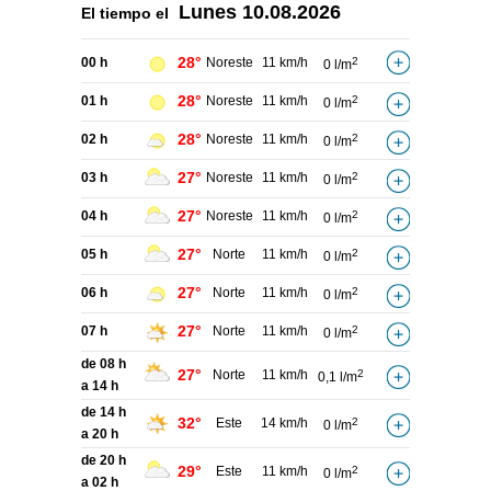
Lunes
10.08.2026
El tiempo el
28°
00 h
Noreste
11 km/h
2
0 l/m
28°
01 h
Noreste
11 km/h
2
0 l/m
28°
02 h
Noreste
11 km/h
2
0 l/m
27°
03 h
Noreste
11 km/h
2
0 l/m
27°
04 h
Noreste
11 km/h
2
0 l/m
27°
05 h
Norte
11 km/h
2
0 l/m
27°
06 h
Norte
11 km/h
2
0 l/m
27°
07 h
Norte
11 km/h
2
0 l/m
de 08 h
27°
Norte
11 km/h
2
0,1 l/m
a 14 h
de 14 h
32°
Este
14 km/h
2
0 l/m
a 20 h
de 20 h
29°
Este
11 km/h
2
0 l/m
a 02 h