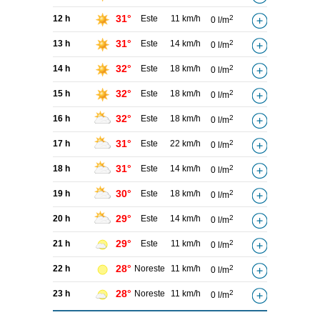
31°
12 h
Este
11 km/h
2
0 l/m
31°
13 h
Este
14 km/h
2
0 l/m
32°
14 h
Este
18 km/h
2
0 l/m
32°
15 h
Este
18 km/h
2
0 l/m
32°
16 h
Este
18 km/h
2
0 l/m
31°
17 h
Este
22 km/h
2
0 l/m
31°
18 h
Este
14 km/h
2
0 l/m
30°
19 h
Este
18 km/h
2
0 l/m
29°
20 h
Este
14 km/h
2
0 l/m
29°
21 h
Este
11 km/h
2
0 l/m
28°
22 h
Noreste
11 km/h
2
0 l/m
28°
23 h
Noreste
11 km/h
2
0 l/m