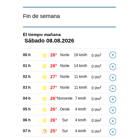
Fin de semana
El tiempo
mañana
Sábado
08.08.2026
28°
00 h
Norte
18 km/h
2
0 l/m
28°
01 h
Norte
14 km/h
2
0 l/m
27°
02 h
Norte
11 km/h
2
0 l/m
27°
03 h
Norte
11 km/h
2
0 l/m
26°
04 h
Noroeste
7 km/h
2
0 l/m
26°
05 h
Oeste
4 km/h
2
0 l/m
26°
06 h
Sur
4 km/h
2
0 l/m
25°
07 h
Sur
4 km/h
2
0 l/m