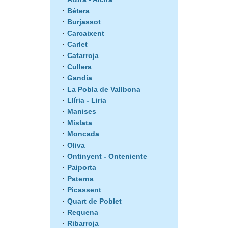
Bétera
Burjassot
Carcaixent
Carlet
Catarroja
Cullera
Gandia
La Pobla de Vallbona
Llíria - Liria
Manises
Mislata
Moncada
Oliva
Ontinyent - Onteniente
Paiporta
Paterna
Picassent
Quart de Poblet
Requena
Ribarroja