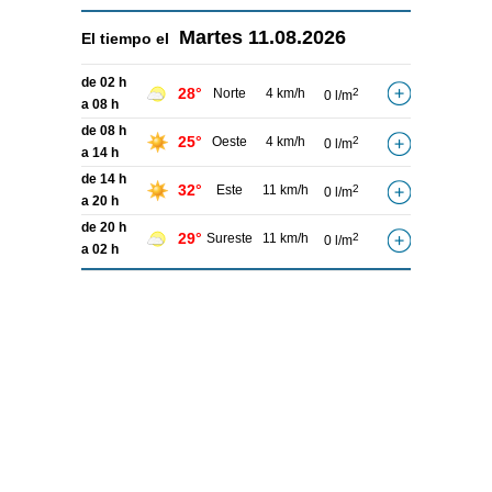
Martes
11.08.2026
El tiempo el
de 02 h
28°
Norte
4 km/h
2
0 l/m
a 08 h
de 08 h
25°
Oeste
4 km/h
2
0 l/m
a 14 h
de 14 h
32°
Este
11 km/h
2
0 l/m
a 20 h
de 20 h
29°
Sureste
11 km/h
2
0 l/m
a 02 h