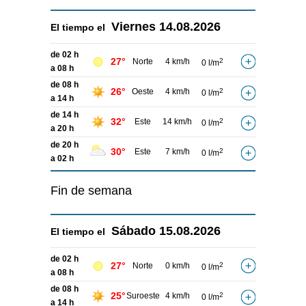
Viernes
14.08.2026
El tiempo el
de 02 h
27°
Norte
4 km/h
2
0 l/m
a 08 h
de 08 h
26°
Oeste
4 km/h
2
0 l/m
a 14 h
de 14 h
32°
Este
14 km/h
2
0 l/m
a 20 h
de 20 h
30°
Este
7 km/h
2
0 l/m
a 02 h
Fin de semana
Sábado
15.08.2026
El tiempo el
de 02 h
27°
Norte
0 km/h
2
0 l/m
a 08 h
de 08 h
25°
Suroeste
4 km/h
2
0 l/m
a 14 h