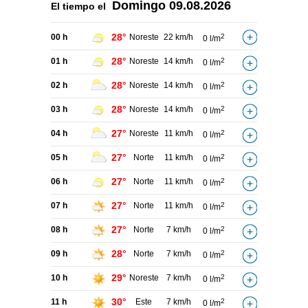
Domingo
09.08.2026
El tiempo el
28°
00 h
Noreste
22 km/h
2
0 l/m
28°
01 h
Noreste
14 km/h
2
0 l/m
28°
02 h
Noreste
14 km/h
2
0 l/m
28°
03 h
Noreste
14 km/h
2
0 l/m
27°
04 h
Noreste
11 km/h
2
0 l/m
27°
05 h
Norte
11 km/h
2
0 l/m
27°
06 h
Norte
11 km/h
2
0 l/m
27°
07 h
Norte
11 km/h
2
0 l/m
27°
08 h
Norte
7 km/h
2
0 l/m
28°
09 h
Norte
7 km/h
2
0 l/m
29°
10 h
Noreste
7 km/h
2
0 l/m
30°
11 h
Este
7 km/h
2
0 l/m