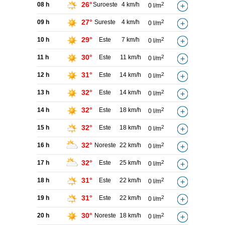
26°
08 h
Suroeste
4 km/h
2
0 l/m
27°
09 h
Sureste
4 km/h
2
0 l/m
29°
10 h
Este
7 km/h
2
0 l/m
30°
11 h
Este
11 km/h
2
0 l/m
31°
12 h
Este
14 km/h
2
0 l/m
32°
13 h
Este
14 km/h
2
0 l/m
32°
14 h
Este
18 km/h
2
0 l/m
32°
15 h
Este
18 km/h
2
0 l/m
32°
16 h
Noreste
22 km/h
2
0 l/m
32°
17 h
Este
25 km/h
2
0 l/m
31°
18 h
Este
22 km/h
2
0 l/m
31°
19 h
Este
22 km/h
2
0 l/m
30°
20 h
Noreste
18 km/h
2
0 l/m