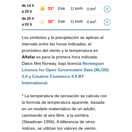
de 14 h
33°
Este
11 km/h
2
0 l/m
a 20 h
de 20 h
30°
Este
11 km/h
2
0 l/m
a 02 h
Los símbolos y la precipitación se aplican al
intervalo entre las horas indicadas, el
pronóstico del viento y la temperatura en
Alfafar
es para la primera hora indicada.
Datos Met Norway, bajo licencia
Norwegian
Licence for Open Government Data (NLOD)
2.0
y
Creative Commons 4.0 BY
International
* La temperatura de sensación se calcula con
la fórmula de temperatura aparente, basada
en un modelo matemático de un adulto,
caminando al aire libre, a la sombra
(Steadman 1994). A diferencia de otros
índices, se utilizan los valores de viento,