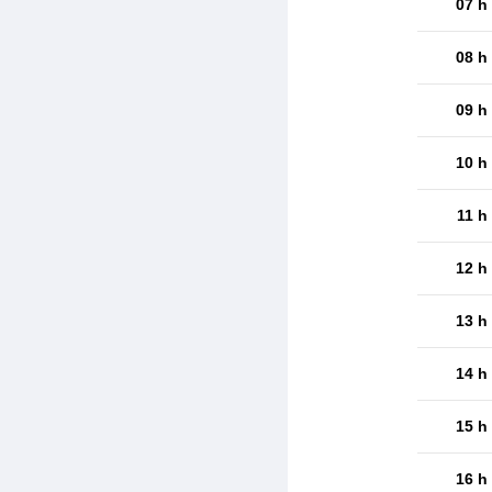
07 h
08 h
09 h
10 h
11 h
12 h
13 h
14 h
15 h
16 h