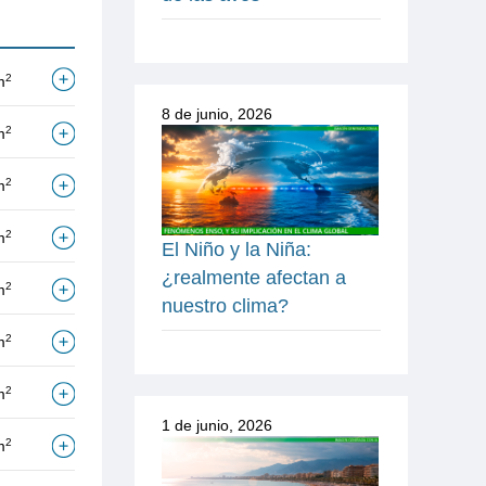
2
m
8 de junio, 2026
2
m
2
m
2
m
El Niño y la Niña:
¿realmente afectan a
2
m
nuestro clima?
2
m
2
m
1 de junio, 2026
2
m