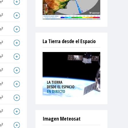
2
m
2
m
2
m
La Tierra desde el Espacio
2
m
2
m
2
m
2
m
2
m
2
m
Imagen Meteosat
2
m