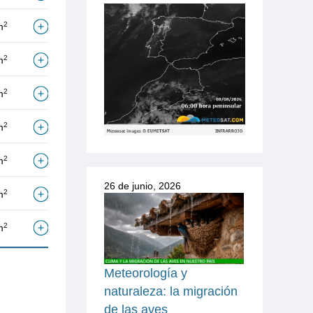
2
m
2
m
2
m
2
m
2
m
26 de junio, 2026
2
m
2
m
Meteorología y
naturaleza: la migración
de las aves