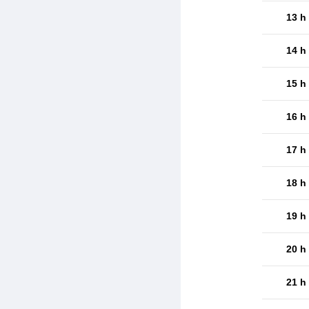
13 h
14 h
15 h
16 h
17 h
18 h
19 h
20 h
21 h