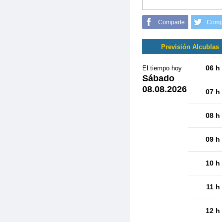
Comparte
Comp
Previsión Alcublas
06 h
El tiempo hoy
Sábado
08.08.2026
07 h
08 h
09 h
10 h
11 h
12 h