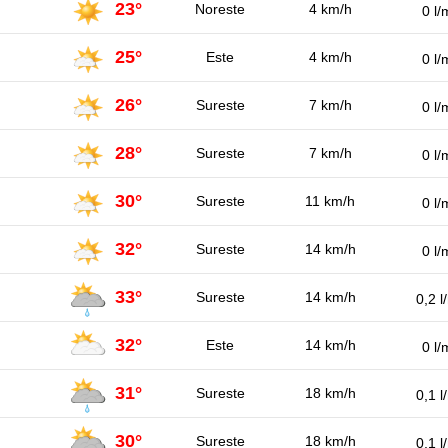
23°
Noreste
4 km/h
0 l/
25°
Este
4 km/h
0 l/
26°
Sureste
7 km/h
0 l/
28°
Sureste
7 km/h
0 l/
30°
Sureste
11 km/h
0 l/
32°
Sureste
14 km/h
0 l/
33°
Sureste
14 km/h
0,2 l
32°
Este
14 km/h
0 l/
31°
Sureste
18 km/h
0,1 l
30°
Sureste
18 km/h
0,1 l