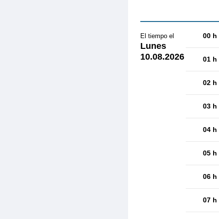
00 h
El tiempo el
Lunes
10.08.2026
01 h
02 h
03 h
04 h
05 h
06 h
07 h