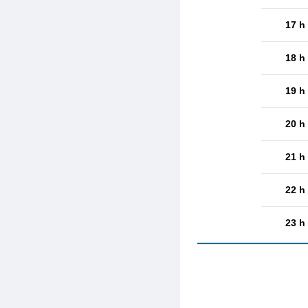
17 h
18 h
19 h
20 h
21 h
22 h
23 h