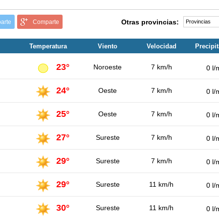
Otras provincias:
arte
Comparte
Temperatura
Viento
Velocidad
Precipi
23°
Noroeste
7 km/h
0 l/
24°
Oeste
7 km/h
0 l/
25°
Oeste
7 km/h
0 l/
27°
Sureste
7 km/h
0 l/
29°
Sureste
7 km/h
0 l/
29°
Sureste
11 km/h
0 l/
30°
Sureste
11 km/h
0 l/