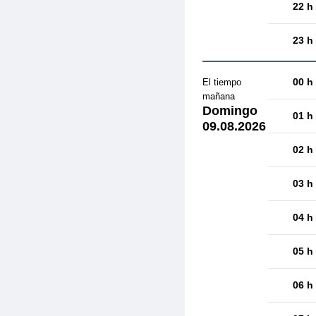
22 h
23 h
00 h
El tiempo
mañana
Domingo
01 h
09.08.2026
02 h
03 h
04 h
05 h
06 h