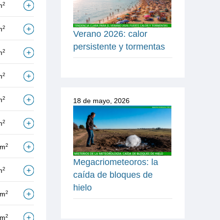
2
m
2
m
Verano 2026: calor
persistente y tormentas
2
m
2
m
2
m
18 de mayo, 2026
2
m
2
/m
Megacriometeoros: la
2
m
caída de bloques de
hielo
2
/m
2
/m