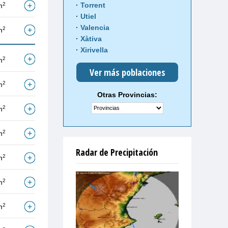
2
Torrent
m
Utiel
Valencia
2
m
Xàtiva
Xirivella
2
m
Ver más poblaciones
2
m
Otras Provincias:
2
m
2
m
Radar de Precipitación
2
m
2
m
2
m