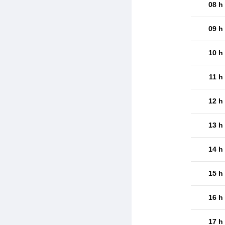
08 h
09 h
10 h
11 h
12 h
13 h
14 h
15 h
16 h
17 h