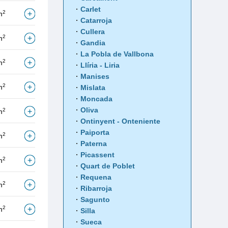
Carlet
2
m
Catarroja
Cullera
2
m
Gandia
La Pobla de Vallbona
2
m
Llíria - Liria
Manises
2
m
Mislata
Moncada
Oliva
2
m
Ontinyent - Onteniente
Paiporta
2
m
Paterna
Picassent
2
m
Quart de Poblet
Requena
2
m
Ribarroja
Sagunto
2
m
Silla
Sueca