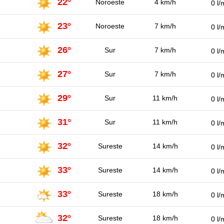
22°
Noroeste
4 km/h
0 l/
23°
Noroeste
7 km/h
0 l/
26°
Sur
7 km/h
0 l/
27°
Sur
7 km/h
0 l/
29°
Sur
11 km/h
0 l/
31°
Sur
11 km/h
0 l/
32°
Sureste
14 km/h
0 l/
33°
Sureste
14 km/h
0 l/
33°
Sureste
18 km/h
0 l/
32°
Sureste
18 km/h
0 l/