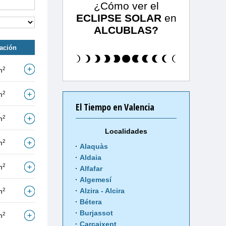
¿Cómo ver el
ECLIPSE SOLAR
en
ALCUBLAS?
tación
2
m
2
m
El Tiempo en Valencia
2
m
Localidades
2
m
Alaquàs
Aldaia
2
m
Alfafar
Algemesí
2
Alzira - Alcira
m
Bétera
Burjassot
2
m
Carcaixent