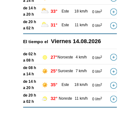
a 14 h
de 14 h
33°
Este
18 km/h
2
0 l/m
a 20 h
de 20 h
31°
Este
11 km/h
2
0 l/m
a 02 h
Viernes
14.08.2026
El tiempo el
de 02 h
27°
Noroeste
4 km/h
2
0 l/m
a 08 h
de 08 h
25°
Suroeste
7 km/h
2
0 l/m
a 14 h
de 14 h
35°
Este
18 km/h
2
0 l/m
a 20 h
de 20 h
32°
Noreste
11 km/h
2
0 l/m
a 02 h