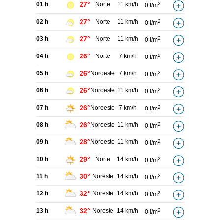
27°
01 h
Norte
11 km/h
2
0 l/m
27°
02 h
Norte
11 km/h
2
0 l/m
27°
03 h
Norte
11 km/h
2
0 l/m
26°
04 h
Norte
7 km/h
2
0 l/m
26°
05 h
Noroeste
7 km/h
2
0 l/m
26°
06 h
Noroeste
11 km/h
2
0 l/m
26°
07 h
Noroeste
7 km/h
2
0 l/m
26°
08 h
Noroeste
11 km/h
2
0 l/m
28°
09 h
Noroeste
11 km/h
2
0 l/m
29°
10 h
Norte
14 km/h
2
0 l/m
30°
11 h
Noreste
14 km/h
2
0 l/m
32°
12 h
Noreste
14 km/h
2
0 l/m
32°
13 h
Noreste
14 km/h
2
0 l/m