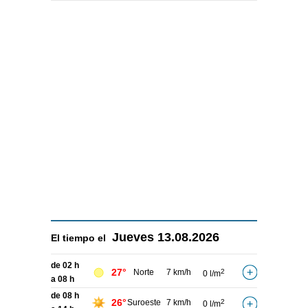
Jueves
13.08.2026
El tiempo el
de 02 h
27°
Norte
7 km/h
2
0 l/m
a 08 h
de 08 h
26°
Suroeste
7 km/h
2
0 l/m