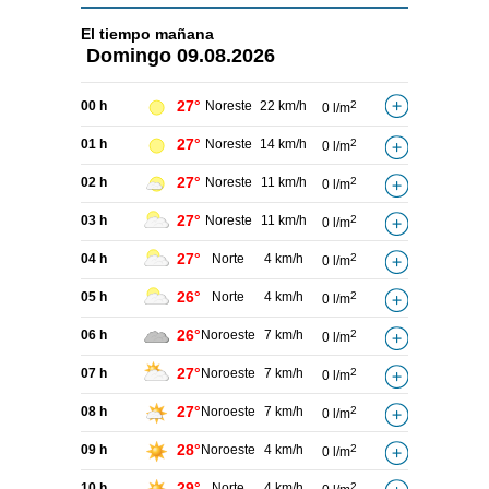
El tiempo
mañana
Domingo
09.08.2026
27°
00 h
Noreste
22 km/h
2
0 l/m
27°
01 h
Noreste
14 km/h
2
0 l/m
27°
02 h
Noreste
11 km/h
2
0 l/m
27°
03 h
Noreste
11 km/h
2
0 l/m
27°
04 h
Norte
4 km/h
2
0 l/m
26°
05 h
Norte
4 km/h
2
0 l/m
26°
06 h
Noroeste
7 km/h
2
0 l/m
27°
07 h
Noroeste
7 km/h
2
0 l/m
27°
08 h
Noroeste
7 km/h
2
0 l/m
28°
09 h
Noroeste
4 km/h
2
0 l/m
29°
10 h
Norte
4 km/h
2