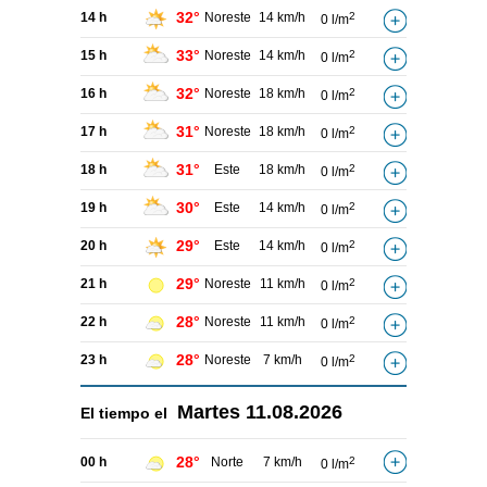
32°
14 h
Noreste
14 km/h
2
0 l/m
33°
15 h
Noreste
14 km/h
2
0 l/m
32°
16 h
Noreste
18 km/h
2
0 l/m
31°
17 h
Noreste
18 km/h
2
0 l/m
31°
18 h
Este
18 km/h
2
0 l/m
30°
19 h
Este
14 km/h
2
0 l/m
29°
20 h
Este
14 km/h
2
0 l/m
29°
21 h
Noreste
11 km/h
2
0 l/m
28°
22 h
Noreste
11 km/h
2
0 l/m
28°
23 h
Noreste
7 km/h
2
0 l/m
Martes
11.08.2026
El tiempo el
28°
00 h
Norte
7 km/h
2
0 l/m