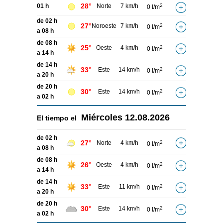
28°
01 h
Norte
7 km/h
2
0 l/m
de 02 h
27°
Noroeste
7 km/h
2
0 l/m
a 08 h
de 08 h
25°
Oeste
4 km/h
2
0 l/m
a 14 h
de 14 h
33°
Este
14 km/h
2
0 l/m
a 20 h
de 20 h
30°
Este
14 km/h
2
0 l/m
a 02 h
Miércoles
12.08.2026
El tiempo el
de 02 h
27°
Norte
4 km/h
2
0 l/m
a 08 h
de 08 h
26°
Oeste
4 km/h
2
0 l/m
a 14 h
de 14 h
33°
Este
11 km/h
2
0 l/m
a 20 h
de 20 h
30°
Este
14 km/h
2
0 l/m
a 02 h