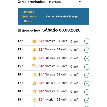
Otras provincias:
Previsión
Albalat de la
Viento
Velocidad
Precipit.
Ribera
Sábado
08.08.2026
El tiempo hoy
32°
12 h
Noreste
11 km/h
2
0 l/m
33°
13 h
Noreste
14 km/h
2
0 l/m
34°
14 h
Noreste
18 km/h
2
0 l/m
34°
15 h
Noreste
18 km/h
2
0 l/m
34°
16 h
Noreste
18 km/h
2
0 l/m
34°
17 h
Noreste
22 km/h
2
0 l/m
34°
18 h
Noreste
18 km/h
2
0 l/m
32°
19 h
Norte
22 km/h
2
0 l/m