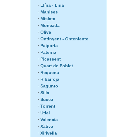
Llíria - Liria
Manises
Mislata
Moncada
Oliva
Ontinyent - Onteniente
Paiporta
Paterna
Picassent
Quart de Poblet
Requena
Ribarroja
Sagunto
Silla
Sueca
Torrent
Utiel
Valencia
Xàtiva
Xirivella