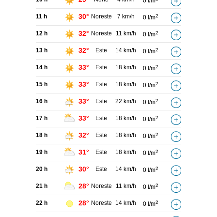
0 l/m
30°
11 h
Noreste
7 km/h
2
0 l/m
32°
12 h
Noreste
11 km/h
2
0 l/m
32°
13 h
Este
14 km/h
2
0 l/m
33°
14 h
Este
18 km/h
2
0 l/m
33°
15 h
Este
18 km/h
2
0 l/m
33°
16 h
Este
22 km/h
2
0 l/m
33°
17 h
Este
18 km/h
2
0 l/m
32°
18 h
Este
18 km/h
2
0 l/m
31°
19 h
Este
18 km/h
2
0 l/m
30°
20 h
Este
14 km/h
2
0 l/m
28°
21 h
Noreste
11 km/h
2
0 l/m
28°
22 h
Noreste
14 km/h
2
0 l/m