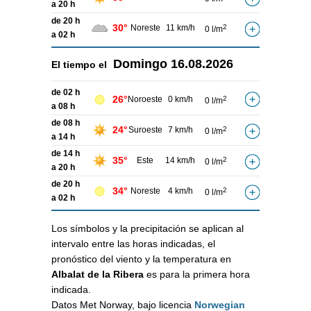
a 20 h
de 20 h
30°
Noreste
11 km/h
2
0 l/m
a 02 h
Domingo
16.08.2026
El tiempo el
de 02 h
26°
Noroeste
0 km/h
2
0 l/m
a 08 h
de 08 h
24°
Suroeste
7 km/h
2
0 l/m
a 14 h
de 14 h
35°
Este
14 km/h
2
0 l/m
a 20 h
de 20 h
34°
Noreste
4 km/h
2
0 l/m
a 02 h
Los símbolos y la precipitación se aplican al
intervalo entre las horas indicadas, el
pronóstico del viento y la temperatura en
Albalat de la Ribera
es para la primera hora
indicada.
Datos Met Norway, bajo licencia
Norwegian