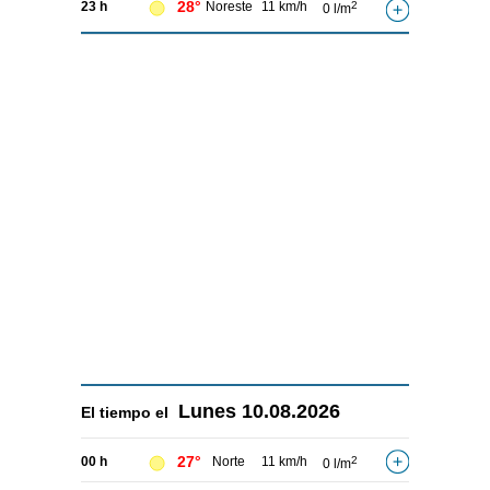
28°
23 h
Noreste
11 km/h
2
0 l/m
Lunes
10.08.2026
El tiempo el
27°
00 h
Norte
11 km/h
2
0 l/m