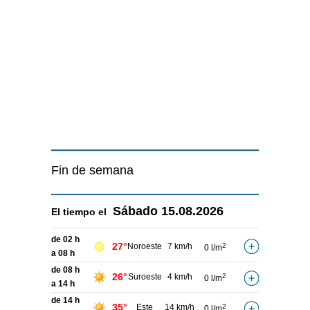
Fin de semana
Sábado
15.08.2026
El tiempo el
de 02 h
27°
Noroeste
7 km/h
2
0 l/m
a 08 h
de 08 h
26°
Suroeste
4 km/h
2
0 l/m
a 14 h
de 14 h
35°
Este
14 km/h
2
0 l/m