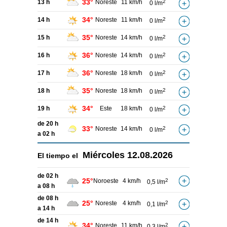
33°
13 h
Noreste
11 km/h
2
0 l/m
34°
14 h
Noreste
11 km/h
2
0 l/m
35°
15 h
Noreste
14 km/h
2
0 l/m
36°
16 h
Noreste
14 km/h
2
0 l/m
36°
17 h
Noreste
18 km/h
2
0 l/m
35°
18 h
Noreste
18 km/h
2
0 l/m
34°
19 h
Este
18 km/h
2
0 l/m
de 20 h
33°
Noreste
14 km/h
2
0 l/m
a 02 h
Miércoles
12.08.2026
El tiempo el
de 02 h
25°
Noroeste
4 km/h
2
0,5 l/m
a 08 h
de 08 h
25°
Noreste
4 km/h
2
0,1 l/m
a 14 h
de 14 h
34°
Noreste
11 km/h
2
0,3 l/m