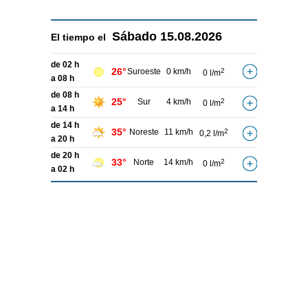
Sábado
15.08.2026
El tiempo el
de 02 h
26°
Suroeste
0 km/h
2
0 l/m
a 08 h
de 08 h
25°
Sur
4 km/h
2
0 l/m
a 14 h
de 14 h
35°
Noreste
11 km/h
2
0,2 l/m
a 20 h
de 20 h
33°
Norte
14 km/h
2
0 l/m
a 02 h