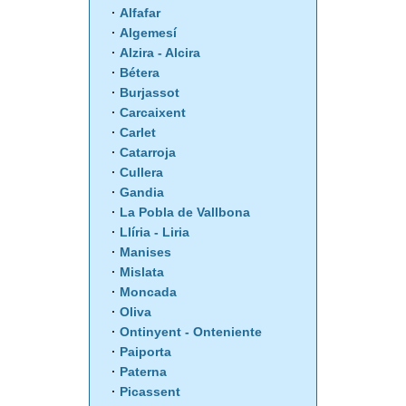
Alfafar
Algemesí
Alzira - Alcira
Bétera
Burjassot
Carcaixent
Carlet
Catarroja
Cullera
Gandia
La Pobla de Vallbona
Llíria - Liria
Manises
Mislata
Moncada
Oliva
Ontinyent - Onteniente
Paiporta
Paterna
Picassent