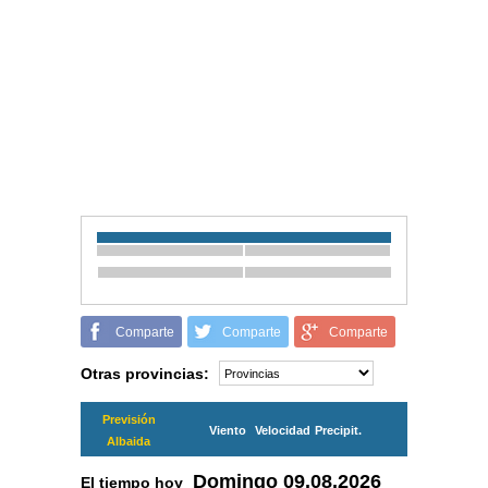
Comparte
Comparte
Comparte
Otras provincias:
Previsión
Viento
Velocidad
Precipit.
Albaida
Domingo
09.08.2026
El tiempo hoy