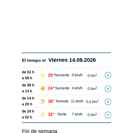
Viernes
14.08.2026
El tiempo el
de 02 h
25°
Noroeste
0 km/h
2
0 l/m
a 08 h
de 08 h
24°
Suroeste
4 km/h
2
0 l/m
a 14 h
de 14 h
36°
Noreste
11 km/h
2
0,4 l/m
a 20 h
de 20 h
32°
Norte
7 km/h
2
0 l/m
a 02 h
Fin de semana