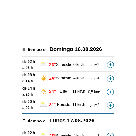
Domingo
16.08.2026
El tiempo el
de 02 h
26°
Suroeste
0 km/h
2
0 l/m
a 08 h
de 08 h
24°
Suroeste
4 km/h
2
0 l/m
a 14 h
de 14 h
34°
Este
11 km/h
2
0,5 l/m
a 20 h
de 20 h
31°
Noreste
11 km/h
2
0 l/m
a 02 h
Lunes
17.08.2026
El tiempo el
de 02 h
2