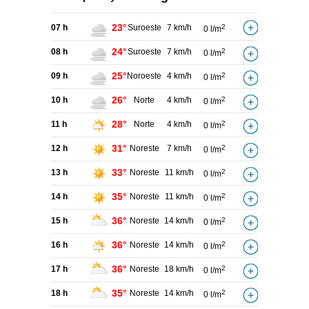
23°
07 h
Suroeste
7 km/h
2
0 l/m
24°
08 h
Suroeste
7 km/h
2
0 l/m
25°
09 h
Noroeste
4 km/h
2
0 l/m
26°
10 h
Norte
4 km/h
2
0 l/m
28°
11 h
Norte
4 km/h
2
0 l/m
31°
12 h
Noreste
7 km/h
2
0 l/m
33°
13 h
Noreste
11 km/h
2
0 l/m
35°
14 h
Noreste
11 km/h
2
0 l/m
36°
15 h
Noreste
14 km/h
2
0 l/m
36°
16 h
Noreste
14 km/h
2
0 l/m
36°
17 h
Noreste
18 km/h
2
0 l/m
35°
18 h
Noreste
14 km/h
2
0 l/m