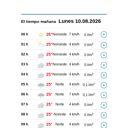
Lunes
10.08.2026
El tiempo
mañana
26°
00 h
Noroeste
7 km/h
2
0 l/m
25°
01 h
Noroeste
4 km/h
2
0 l/m
25°
02 h
Noroeste
4 km/h
2
0 l/m
25°
03 h
Noroeste
4 km/h
2
0 l/m
25°
04 h
Noroeste
4 km/h
2
0 l/m
25°
05 h
Norte
4 km/h
2
0,1 l/m
25°
06 h
Norte
7 km/h
2
0,1 l/m
25°
07 h
Norte
4 km/h
2
0 l/m
25°
08 h
Noreste
4 km/h
2
0 l/m
25°
09 h
Norte
4 km/h
2
0 l/m