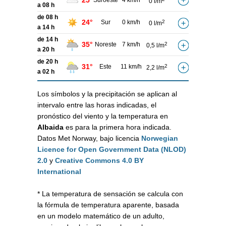
25°
Suroeste
4 km/h
0 l/m
a 08 h
de 08 h
24°
Sur
0 km/h
2
0 l/m
a 14 h
de 14 h
35°
Noreste
7 km/h
2
0,5 l/m
a 20 h
de 20 h
31°
Este
11 km/h
2
2,2 l/m
a 02 h
Los símbolos y la precipitación se aplican al
intervalo entre las horas indicadas, el
pronóstico del viento y la temperatura en
Albaida
es para la primera hora indicada.
Datos Met Norway, bajo licencia
Norwegian
Licence for Open Government Data (NLOD)
2.0
y
Creative Commons 4.0 BY
International
* La temperatura de sensación se calcula con
la fórmula de temperatura aparente, basada
en un modelo matemático de un adulto,