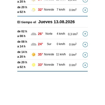
a 20 h
de 20 h
32°
Noreste
7 km/h
2
0 l/m
a 02 h
Jueves
13.08.2026
El tiempo el
de 02 h
26°
Norte
4 km/h
2
0,3 l/m
a 08 h
de 08 h
24°
Sur
0 km/h
2
0 l/m
a 14 h
de 14 h
35°
Noreste
11 km/h
2
0 l/m
a 20 h
de 20 h
33°
Noreste
7 km/h
2
0 l/m
a 02 h