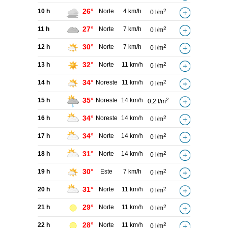
26°
10 h
Norte
4 km/h
2
0 l/m
27°
11 h
Norte
7 km/h
2
0 l/m
30°
12 h
Norte
7 km/h
2
0 l/m
32°
13 h
Norte
11 km/h
2
0 l/m
34°
14 h
Noreste
11 km/h
2
0 l/m
35°
15 h
Noreste
14 km/h
2
0,2 l/m
34°
16 h
Noreste
14 km/h
2
0 l/m
34°
17 h
Norte
14 km/h
2
0 l/m
31°
18 h
Norte
14 km/h
2
0 l/m
30°
19 h
Este
7 km/h
2
0 l/m
31°
20 h
Norte
11 km/h
2
0 l/m
29°
21 h
Norte
11 km/h
2
0 l/m
28°
22 h
Norte
11 km/h
2
0 l/m