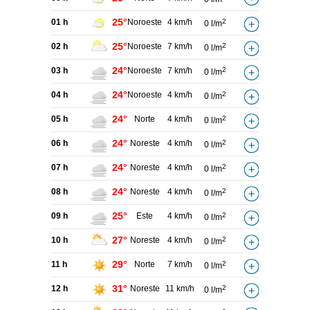
25°
01 h
Noroeste
4 km/h
2
0 l/m
25°
02 h
Noroeste
7 km/h
2
0 l/m
24°
03 h
Noroeste
7 km/h
2
0 l/m
24°
04 h
Noroeste
4 km/h
2
0 l/m
24°
05 h
Norte
4 km/h
2
0 l/m
24°
06 h
Noreste
4 km/h
2
0 l/m
24°
07 h
Noreste
4 km/h
2
0 l/m
24°
08 h
Noreste
4 km/h
2
0 l/m
25°
09 h
Este
4 km/h
2
0 l/m
27°
10 h
Noreste
4 km/h
2
0 l/m
29°
11 h
Norte
7 km/h
2
0 l/m
31°
12 h
Noreste
11 km/h
2
0 l/m