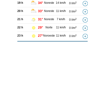
34°
19 h
Noreste
14 km/h
2
0 l/m
33°
20 h
Noreste
11 km/h
2
0 l/m
31°
21 h
Noreste
7 km/h
2
0 l/m
29°
22 h
Norte
11 km/h
2
0 l/m
27°
23 h
Noroeste
11 km/h
2
0 l/m