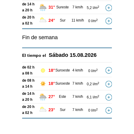
de 14 h
31°
Sureste
7 km/h
2
5,2 l/m
a 20 h
de 20 h
24°
Sur
11 km/h
2
0 l/m
a 02 h
Fin de semana
Sábado
15.08.2026
El tiempo el
de 02 h
18°
Suroeste
4 km/h
2
0 l/m
a 08 h
de 08 h
18°
Suroeste
7 km/h
2
0,2 l/m
a 14 h
de 14 h
27°
Este
7 km/h
2
6,1 l/m
a 20 h
de 20 h
23°
Sur
7 km/h
2
0 l/m
a 02 h