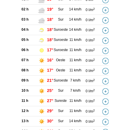
19°
02 h
Sur
14 km/h
2
0 l/m
18°
03 h
Sur
14 km/h
2
0 l/m
18°
04 h
Suroeste
14 km/h
2
0 l/m
18°
05 h
Suroeste
11 km/h
2
0 l/m
17°
06 h
Suroeste
11 km/h
2
0 l/m
16°
07 h
Oeste
11 km/h
2
0 l/m
17°
08 h
Oeste
11 km/h
2
0 l/m
21°
09 h
Suroeste
7 km/h
2
0 l/m
25°
10 h
Sur
7 km/h
2
0 l/m
27°
11 h
Sureste
11 km/h
2
0 l/m
29°
12 h
Sur
11 km/h
2
0 l/m
30°
13 h
Sur
14 km/h
2
0 l/m