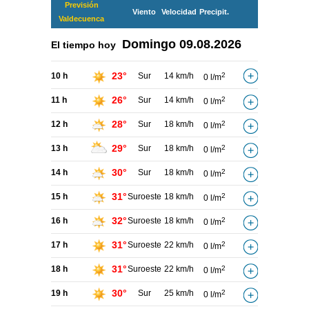
Previsión
Viento
Velocidad
Precipit.
Valdecuenca
Domingo
09.08.2026
El tiempo hoy
23°
10 h
Sur
14 km/h
2
0 l/m
26°
11 h
Sur
14 km/h
2
0 l/m
28°
12 h
Sur
18 km/h
2
0 l/m
29°
13 h
Sur
18 km/h
2
0 l/m
30°
14 h
Sur
18 km/h
2
0 l/m
31°
15 h
Suroeste
18 km/h
2
0 l/m
32°
16 h
Suroeste
18 km/h
2
0 l/m
31°
17 h
Suroeste
22 km/h
2
0 l/m
31°
18 h
Suroeste
22 km/h
2
0 l/m
30°
19 h
Sur
25 km/h
2
0 l/m