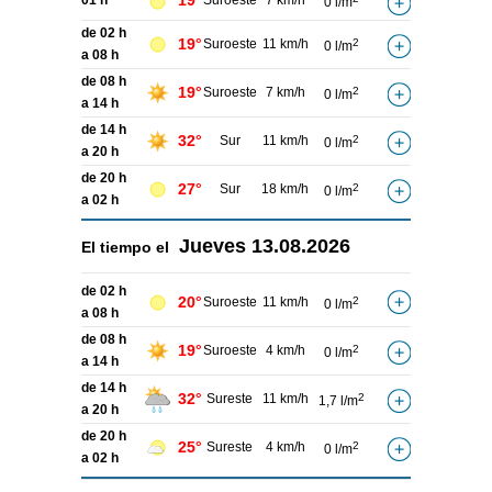
19°
01 h
Suroeste
7 km/h
0 l/m
de 02 h
19°
Suroeste
11 km/h
2
0 l/m
a 08 h
de 08 h
19°
Suroeste
7 km/h
2
0 l/m
a 14 h
de 14 h
32°
Sur
11 km/h
2
0 l/m
a 20 h
de 20 h
27°
Sur
18 km/h
2
0 l/m
a 02 h
Jueves
13.08.2026
El tiempo el
de 02 h
20°
Suroeste
11 km/h
2
0 l/m
a 08 h
de 08 h
19°
Suroeste
4 km/h
2
0 l/m
a 14 h
de 14 h
32°
Sureste
11 km/h
2
1,7 l/m
a 20 h
de 20 h
25°
Sureste
4 km/h
2
0 l/m
a 02 h