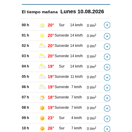
Lunes
10.08.2026
El tiempo
mañana
20°
00 h
Sur
14 km/h
2
0 l/m
20°
01 h
Suroeste
14 km/h
2
0 l/m
20°
02 h
Suroeste
14 km/h
2
0 l/m
20°
03 h
Suroeste
14 km/h
2
0 l/m
19°
04 h
Sur
14 km/h
2
0 l/m
19°
05 h
Suroeste
11 km/h
2
0 l/m
19°
06 h
Suroeste
7 km/h
2
0 l/m
18°
07 h
Suroeste
7 km/h
2
0 l/m
19°
08 h
Suroeste
7 km/h
2
0 l/m
23°
09 h
Sur
4 km/h
2
0 l/m
26°
10 h
Sur
7 km/h
2
0 l/m