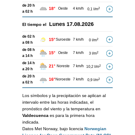
de 20 h
18°
Oeste
4 km/h
2
0,1 l/m
a 02 h
Lunes
17.08.2026
El tiempo el
de 02 h
15°
Suroeste
7 km/h
2
0 l/m
a 08 h
de 08 h
15°
Oeste
7 km/h
2
3 l/m
a 14 h
de 14 h
21°
Noreste
7 km/h
2
10,2 l/m
a 20 h
de 20 h
16°
Noroeste
7 km/h
2
0,9 l/m
a 02 h
Los símbolos y la precipitación se aplican al
intervalo entre las horas indicadas, el
pronóstico del viento y la temperatura en
Valdecuenca
es para la primera hora
indicada.
Datos Met Norway, bajo licencia
Norwegian