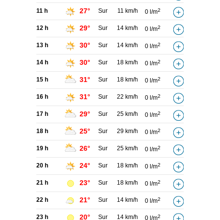
27°
11 h
Sur
11 km/h
2
0 l/m
29°
12 h
Sur
14 km/h
2
0 l/m
30°
13 h
Sur
14 km/h
2
0 l/m
30°
14 h
Sur
18 km/h
2
0 l/m
31°
15 h
Sur
18 km/h
2
0 l/m
31°
16 h
Sur
22 km/h
2
0 l/m
29°
17 h
Sur
25 km/h
2
0 l/m
25°
18 h
Sur
29 km/h
2
0 l/m
26°
19 h
Sur
25 km/h
2
0 l/m
24°
20 h
Sur
18 km/h
2
0 l/m
23°
21 h
Sur
18 km/h
2
0 l/m
21°
22 h
Sur
14 km/h
2
0 l/m
20°
23 h
Sur
14 km/h
2
0 l/m