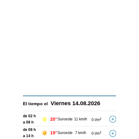
Viernes
14.08.2026
El tiempo el
de 02 h
20°
Suroeste
11 km/h
2
0 l/m
a 08 h
de 08 h
19°
Suroeste
7 km/h
2
0 l/m
a 14 h