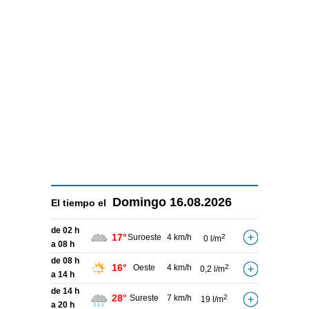
Domingo
16.08.2026
El tiempo el
de 02 h
17°
Suroeste
4 km/h
2
0 l/m
a 08 h
de 08 h
16°
Oeste
4 km/h
2
0,2 l/m
a 14 h
de 14 h
28°
Sureste
7 km/h
2
19 l/m
a 20 h