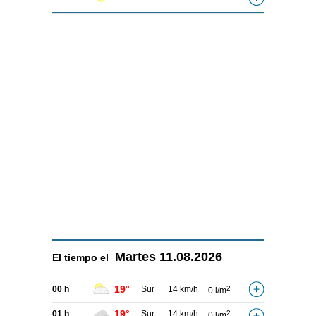
Martes
11.08.2026
El tiempo el
19°
00 h
Sur
14 km/h
2
0 l/m
19°
01 h
Sur
14 km/h
2
0 l/m