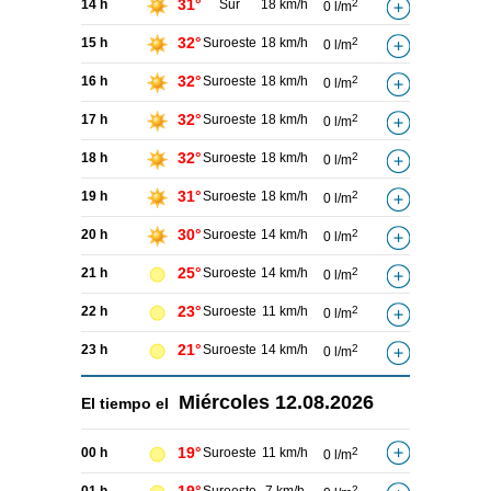
31°
14 h
Sur
18 km/h
2
0 l/m
32°
15 h
Suroeste
18 km/h
2
0 l/m
32°
16 h
Suroeste
18 km/h
2
0 l/m
32°
17 h
Suroeste
18 km/h
2
0 l/m
32°
18 h
Suroeste
18 km/h
2
0 l/m
31°
19 h
Suroeste
18 km/h
2
0 l/m
30°
20 h
Suroeste
14 km/h
2
0 l/m
25°
21 h
Suroeste
14 km/h
2
0 l/m
23°
22 h
Suroeste
11 km/h
2
0 l/m
21°
23 h
Suroeste
14 km/h
2
0 l/m
Miércoles
12.08.2026
El tiempo el
19°
00 h
Suroeste
11 km/h
2
0 l/m
2