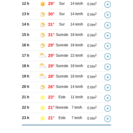
29°
12 h
Sur
14 km/h
2
0 l/m
30°
13 h
Sur
14 km/h
2
0 l/m
31°
14 h
Sur
14 km/h
2
0 l/m
31°
15 h
Sureste
18 km/h
2
0 l/m
29°
16 h
Sureste
18 km/h
2
0 l/m
29°
17 h
Sureste
22 km/h
2
0 l/m
29°
18 h
Sureste
18 km/h
2
0 l/m
28°
19 h
Sureste
18 km/h
2
0 l/m
26°
20 h
Sureste
14 km/h
2
0 l/m
23°
21 h
Este
11 km/h
2
0 l/m
21°
22 h
Noreste
7 km/h
2
0 l/m
21°
23 h
Este
7 km/h
2
0 l/m