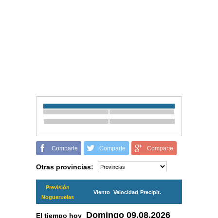
Comparte
Comparte
Comparte
Otras provincias:
Previsión
Viento
Velocidad
Precipit.
Nogueruelas
Domingo
09.08.2026
El tiempo hoy