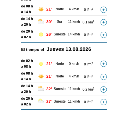
de 08 h
21°
Norte
4 km/h
2
0 l/m
a 14 h
de 14 h
30°
Sur
11 km/h
2
0,1 l/m
a 20 h
de 20 h
26°
Sureste
14 km/h
2
0 l/m
a 02 h
Jueves
13.08.2026
El tiempo el
de 02 h
21°
Norte
0 km/h
2
0 l/m
a 08 h
de 08 h
21°
Norte
4 km/h
2
0 l/m
a 14 h
de 14 h
32°
Sureste
11 km/h
2
0,2 l/m
a 20 h
de 20 h
27°
Sureste
11 km/h
2
0 l/m
a 02 h