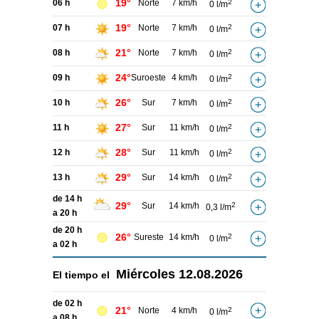
19°
06 h
Norte
7 km/h
2
0 l/m
19°
07 h
Norte
7 km/h
2
0 l/m
21°
08 h
Norte
7 km/h
2
0 l/m
24°
09 h
Suroeste
4 km/h
2
0 l/m
26°
10 h
Sur
7 km/h
2
0 l/m
27°
11 h
Sur
11 km/h
2
0 l/m
28°
12 h
Sur
11 km/h
2
0 l/m
29°
13 h
Sur
14 km/h
2
0 l/m
de 14 h
29°
Sur
14 km/h
2
0,3 l/m
a 20 h
de 20 h
26°
Sureste
14 km/h
2
0 l/m
a 02 h
Miércoles
12.08.2026
El tiempo el
de 02 h
21°
Norte
4 km/h
2
0 l/m
a 08 h