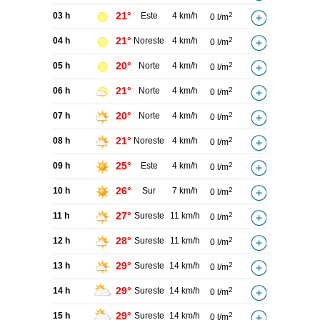
21°
03 h
Este
4 km/h
2
0 l/m
21°
04 h
Noreste
4 km/h
2
0 l/m
20°
05 h
Norte
4 km/h
2
0 l/m
21°
06 h
Norte
4 km/h
2
0 l/m
20°
07 h
Norte
4 km/h
2
0 l/m
21°
08 h
Noreste
4 km/h
2
0 l/m
25°
09 h
Este
4 km/h
2
0 l/m
26°
10 h
Sur
7 km/h
2
0 l/m
27°
11 h
Sureste
11 km/h
2
0 l/m
28°
12 h
Sureste
11 km/h
2
0 l/m
29°
13 h
Sureste
14 km/h
2
0 l/m
29°
14 h
Sureste
14 km/h
2
0 l/m
29°
15 h
Sureste
14 km/h
2
0 l/m