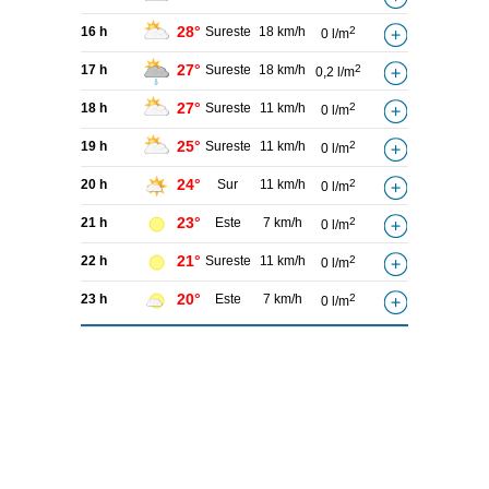
28°
16 h
Sureste
18 km/h
2
0 l/m
27°
17 h
Sureste
18 km/h
2
0,2 l/m
27°
18 h
Sureste
11 km/h
2
0 l/m
25°
19 h
Sureste
11 km/h
2
0 l/m
24°
20 h
Sur
11 km/h
2
0 l/m
23°
21 h
Este
7 km/h
2
0 l/m
21°
22 h
Sureste
11 km/h
2
0 l/m
20°
23 h
Este
7 km/h
2
0 l/m