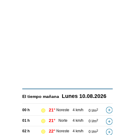
Lunes
10.08.2026
El tiempo
mañana
21°
00 h
Noreste
4 km/h
2
0 l/m
21°
01 h
Norte
4 km/h
2
0 l/m
22°
02 h
Noreste
4 km/h
2
0 l/m