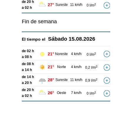
de 20 h
27°
Sureste
11 km/h
2
0 l/m
a 02 h
Fin de semana
Sábado
15.08.2026
El tiempo el
de 02 h
21°
Noreste
4 km/h
2
0 l/m
a 08 h
de 08 h
21°
Norte
4 km/h
2
0,2 l/m
a 14 h
de 14 h
28°
Sureste
11 km/h
2
0,9 l/m
a 20 h
de 20 h
26°
Oeste
7 km/h
2
0 l/m
a 02 h