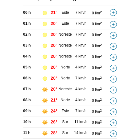
21°
00 h
Este
7 km/h
2
0 l/m
20°
01 h
Este
7 km/h
2
0 l/m
20°
02 h
Noreste
7 km/h
2
0 l/m
20°
03 h
Noreste
4 km/h
2
0 l/m
20°
04 h
Noreste
4 km/h
2
0 l/m
20°
05 h
Norte
4 km/h
2
0 l/m
20°
06 h
Norte
7 km/h
2
0 l/m
20°
07 h
Noreste
4 km/h
2
0 l/m
21°
08 h
Norte
4 km/h
2
0 l/m
24°
09 h
Este
7 km/h
2
0 l/m
26°
10 h
Sur
11 km/h
2
0 l/m
28°
11 h
Sur
14 km/h
2
0 l/m