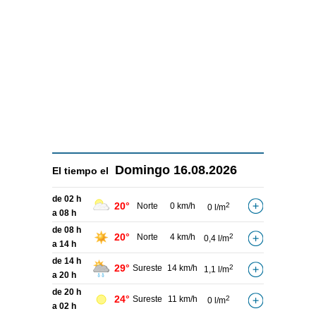
Domingo
16.08.2026
El tiempo el
de 02 h
20°
Norte
0 km/h
2
0 l/m
a 08 h
de 08 h
20°
Norte
4 km/h
2
0,4 l/m
a 14 h
de 14 h
29°
Sureste
14 km/h
2
1,1 l/m
a 20 h
de 20 h
24°
Sureste
11 km/h
2
0 l/m
a 02 h