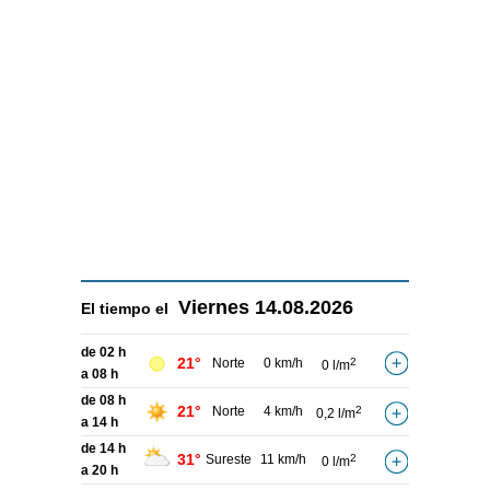
Viernes
14.08.2026
El tiempo el
de 02 h
21°
Norte
0 km/h
2
0 l/m
a 08 h
de 08 h
21°
Norte
4 km/h
2
0,2 l/m
a 14 h
de 14 h
31°
Sureste
11 km/h
2
0 l/m
a 20 h