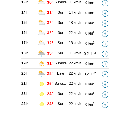
30°
13 h
Sureste
11 km/h
2
0 l/m
31°
14 h
Sur
14 km/h
2
0 l/m
32°
15 h
Sur
18 km/h
2
0 l/m
32°
16 h
Sur
22 km/h
2
0 l/m
32°
17 h
Sur
18 km/h
2
0 l/m
33°
18 h
Sur
11 km/h
2
0,2 l/m
31°
19 h
Sureste
22 km/h
2
0 l/m
28°
20 h
Este
22 km/h
2
0,2 l/m
25°
21 h
Sureste
22 km/h
2
0 l/m
24°
22 h
Sur
22 km/h
2
0 l/m
24°
23 h
Sur
22 km/h
2
0 l/m