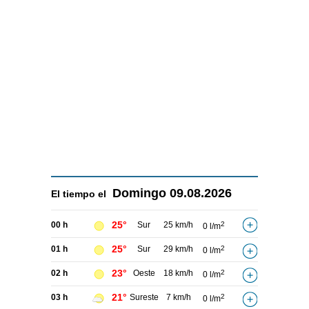
Domingo
09.08.2026
El tiempo el
25°
00 h
Sur
25 km/h
2
0 l/m
25°
01 h
Sur
29 km/h
2
0 l/m
23°
02 h
Oeste
18 km/h
2
0 l/m
21°
03 h
Sureste
7 km/h
2
0 l/m