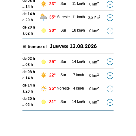
de 08 h
23°
Sur
11 km/h
2
0 l/m
a 14 h
de 14 h
35°
Sureste
11 km/h
2
0,5 l/m
a 20 h
de 20 h
30°
Sur
18 km/h
2
0 l/m
a 02 h
Jueves
13.08.2026
El tiempo el
de 02 h
25°
Sur
14 km/h
2
0 l/m
a 08 h
de 08 h
22°
Sur
7 km/h
2
0 l/m
a 14 h
de 14 h
35°
Noreste
4 km/h
2
0 l/m
a 20 h
de 20 h
31°
Sur
14 km/h
2
0 l/m
a 02 h