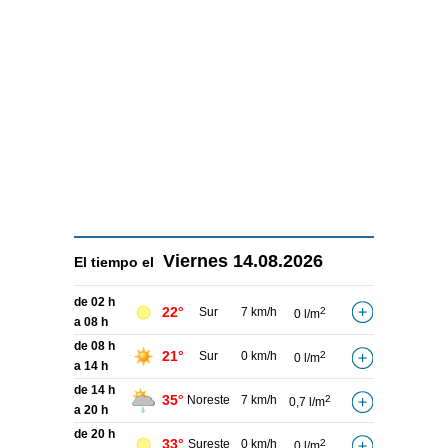
Viernes
14.08.2026
El tiempo el
de 02 h
22°
Sur
7 km/h
2
0 l/m
a 08 h
de 08 h
21°
Sur
0 km/h
2
0 l/m
a 14 h
de 14 h
35°
Noreste
7 km/h
2
0,7 l/m
a 20 h
de 20 h
33°
Sureste
0 km/h
2
0 l/m