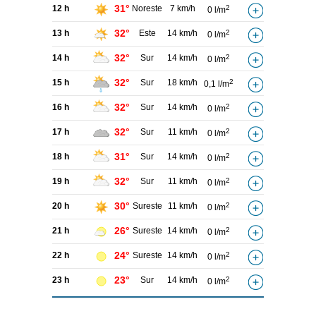
31°
12 h
Noreste
7 km/h
2
0 l/m
32°
13 h
Este
14 km/h
2
0 l/m
32°
14 h
Sur
14 km/h
2
0 l/m
32°
15 h
Sur
18 km/h
2
0,1 l/m
32°
16 h
Sur
14 km/h
2
0 l/m
32°
17 h
Sur
11 km/h
2
0 l/m
31°
18 h
Sur
14 km/h
2
0 l/m
32°
19 h
Sur
11 km/h
2
0 l/m
30°
20 h
Sureste
11 km/h
2
0 l/m
26°
21 h
Sureste
14 km/h
2
0 l/m
24°
22 h
Sureste
14 km/h
2
0 l/m
23°
23 h
Sur
14 km/h
2
0 l/m