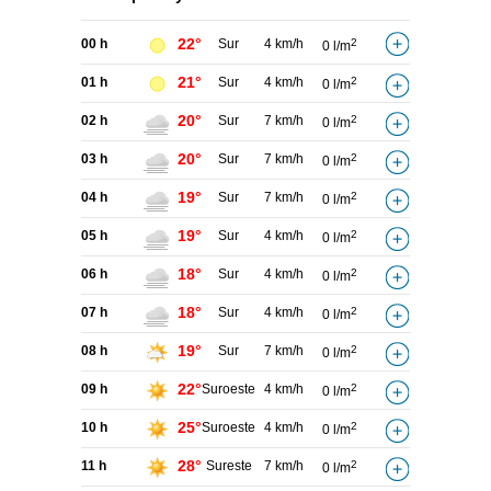
22°
00 h
Sur
4 km/h
2
0 l/m
21°
01 h
Sur
4 km/h
2
0 l/m
20°
02 h
Sur
7 km/h
2
0 l/m
20°
03 h
Sur
7 km/h
2
0 l/m
19°
04 h
Sur
7 km/h
2
0 l/m
19°
05 h
Sur
4 km/h
2
0 l/m
18°
06 h
Sur
4 km/h
2
0 l/m
18°
07 h
Sur
4 km/h
2
0 l/m
19°
08 h
Sur
7 km/h
2
0 l/m
22°
09 h
Suroeste
4 km/h
2
0 l/m
25°
10 h
Suroeste
4 km/h
2
0 l/m
28°
11 h
Sureste
7 km/h
2
0 l/m