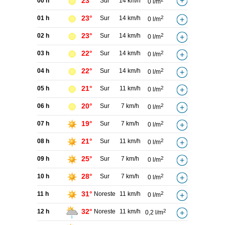
23°
00 h
Sur
14 km/h
0 l/m
23°
01 h
Sur
14 km/h
2
0 l/m
23°
02 h
Sur
14 km/h
2
0 l/m
22°
03 h
Sur
14 km/h
2
0 l/m
22°
04 h
Sur
14 km/h
2
0 l/m
21°
05 h
Sur
11 km/h
2
0 l/m
20°
06 h
Sur
7 km/h
2
0 l/m
19°
07 h
Sur
7 km/h
2
0 l/m
21°
08 h
Sur
11 km/h
2
0 l/m
25°
09 h
Sur
7 km/h
2
0 l/m
28°
10 h
Sur
7 km/h
2
0 l/m
31°
11 h
Noreste
11 km/h
2
0 l/m
32°
12 h
Noreste
11 km/h
2
0,2 l/m