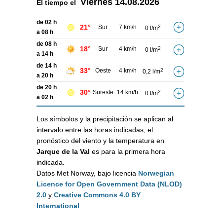
Viernes
14.08.2026
El tiempo el
de 02 h
21°
Sur
7 km/h
2
0 l/m
a 08 h
de 08 h
18°
Sur
4 km/h
2
0 l/m
a 14 h
de 14 h
33°
Oeste
4 km/h
2
0,2 l/m
a 20 h
de 20 h
30°
Sureste
14 km/h
2
0 l/m
a 02 h
Los símbolos y la precipitación se aplican al
intervalo entre las horas indicadas, el
pronóstico del viento y la temperatura en
Jarque de la Val
es para la primera hora
indicada.
Datos Met Norway, bajo licencia
Norwegian
Licence for Open Government Data (NLOD)
2.0
y
Creative Commons 4.0 BY
International