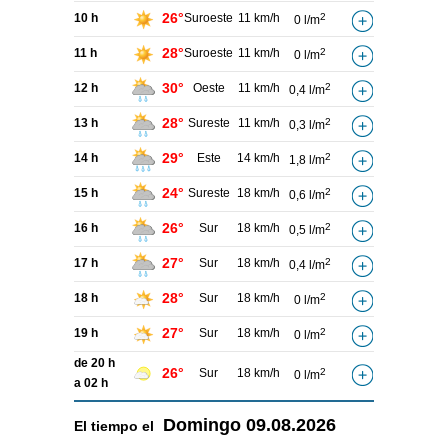
26°
10 h
Suroeste
11 km/h
2
0 l/m
28°
11 h
Suroeste
11 km/h
2
0 l/m
30°
12 h
Oeste
11 km/h
2
0,4 l/m
28°
13 h
Sureste
11 km/h
2
0,3 l/m
29°
14 h
Este
14 km/h
2
1,8 l/m
24°
15 h
Sureste
18 km/h
2
0,6 l/m
26°
16 h
Sur
18 km/h
2
0,5 l/m
27°
17 h
Sur
18 km/h
2
0,4 l/m
28°
18 h
Sur
18 km/h
2
0 l/m
27°
19 h
Sur
18 km/h
2
0 l/m
de 20 h
26°
Sur
18 km/h
2
0 l/m
a 02 h
Domingo
09.08.2026
El tiempo el