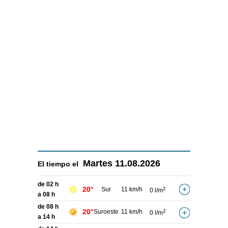
Martes
11.08.2026
El tiempo el
de 02 h
20°
Sur
11 km/h
2
0 l/m
a 08 h
de 08 h
20°
Suroeste
11 km/h
2
0 l/m
a 14 h