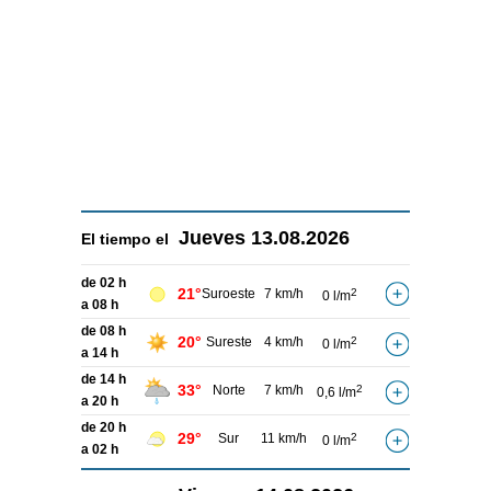
Jueves
13.08.2026
El tiempo el
de 02 h
21°
Suroeste
7 km/h
2
0 l/m
a 08 h
de 08 h
20°
Sureste
4 km/h
2
0 l/m
a 14 h
de 14 h
33°
Norte
7 km/h
2
0,6 l/m
a 20 h
de 20 h
29°
Sur
11 km/h
2
0 l/m
a 02 h