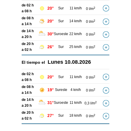
de 02 h
20°
Sur
11 km/h
2
0 l/m
a 08 h
de 08 h
20°
Sur
14 km/h
2
0 l/m
a 14 h
de 14 h
30°
Suroeste
22 km/h
2
0 l/m
a 20 h
de 20 h
26°
Sur
25 km/h
2
0 l/m
a 02 h
Lunes
10.08.2026
El tiempo el
de 02 h
20°
Sur
11 km/h
2
0 l/m
a 08 h
de 08 h
19°
Sureste
4 km/h
2
0 l/m
a 14 h
de 14 h
31°
Suroeste
11 km/h
2
0,3 l/m
a 20 h
de 20 h
27°
Sur
18 km/h
2
0 l/m
a 02 h