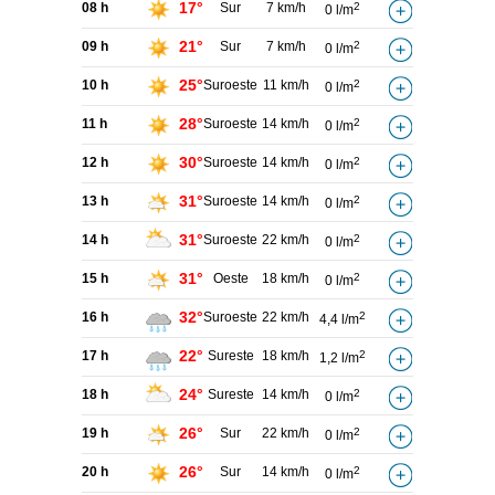
17°
08 h
Sur
7 km/h
2
0 l/m
21°
09 h
Sur
7 km/h
2
0 l/m
25°
10 h
Suroeste
11 km/h
2
0 l/m
28°
11 h
Suroeste
14 km/h
2
0 l/m
30°
12 h
Suroeste
14 km/h
2
0 l/m
31°
13 h
Suroeste
14 km/h
2
0 l/m
31°
14 h
Suroeste
22 km/h
2
0 l/m
31°
15 h
Oeste
18 km/h
2
0 l/m
32°
16 h
Suroeste
22 km/h
2
4,4 l/m
22°
17 h
Sureste
18 km/h
2
1,2 l/m
24°
18 h
Sureste
14 km/h
2
0 l/m
26°
19 h
Sur
22 km/h
2
0 l/m
26°
20 h
Sur
14 km/h
2
0 l/m