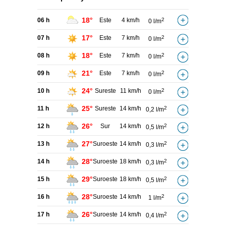
18°
06 h
Este
4 km/h
2
0 l/m
17°
07 h
Este
7 km/h
2
0 l/m
18°
08 h
Este
7 km/h
2
0 l/m
21°
09 h
Este
7 km/h
2
0 l/m
24°
10 h
Sureste
11 km/h
2
0 l/m
25°
11 h
Sureste
14 km/h
2
0,2 l/m
26°
12 h
Sur
14 km/h
2
0,5 l/m
27°
13 h
Suroeste
14 km/h
2
0,3 l/m
28°
14 h
Suroeste
18 km/h
2
0,3 l/m
29°
15 h
Suroeste
18 km/h
2
0,5 l/m
28°
16 h
Suroeste
14 km/h
2
1 l/m
26°
17 h
Suroeste
14 km/h
2
0,4 l/m