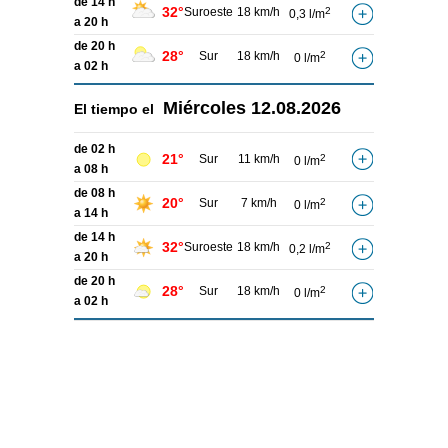
de 14 h
32°
Suroeste
18 km/h
2
0,3 l/m
a 20 h
de 20 h
28°
Sur
18 km/h
2
0 l/m
a 02 h
Miércoles
12.08.2026
El tiempo el
de 02 h
21°
Sur
11 km/h
2
0 l/m
a 08 h
de 08 h
20°
Sur
7 km/h
2
0 l/m
a 14 h
de 14 h
32°
Suroeste
18 km/h
2
0,2 l/m
a 20 h
de 20 h
28°
Sur
18 km/h
2
0 l/m
a 02 h