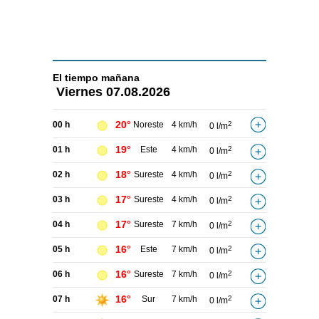
El tiempo
mañana
Viernes
07.08.2026
20°
00 h
Noreste
4 km/h
2
0 l/m
19°
01 h
Este
4 km/h
2
0 l/m
18°
02 h
Sureste
4 km/h
2
0 l/m
17°
03 h
Sureste
4 km/h
2
0 l/m
17°
04 h
Sureste
7 km/h
2
0 l/m
16°
05 h
Este
7 km/h
2
0 l/m
16°
06 h
Sureste
7 km/h
2
0 l/m
16°
07 h
Sur
7 km/h
2
0 l/m