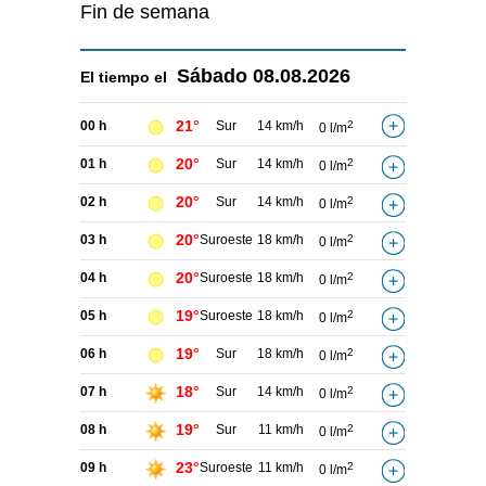
Fin de semana
Sábado
08.08.2026
El tiempo el
21°
00 h
Sur
14 km/h
2
0 l/m
20°
01 h
Sur
14 km/h
2
0 l/m
20°
02 h
Sur
14 km/h
2
0 l/m
20°
03 h
Suroeste
18 km/h
2
0 l/m
20°
04 h
Suroeste
18 km/h
2
0 l/m
19°
05 h
Suroeste
18 km/h
2
0 l/m
19°
06 h
Sur
18 km/h
2
0 l/m
18°
07 h
Sur
14 km/h
2
0 l/m
19°
08 h
Sur
11 km/h
2
0 l/m
23°
09 h
Suroeste
11 km/h
2
0 l/m