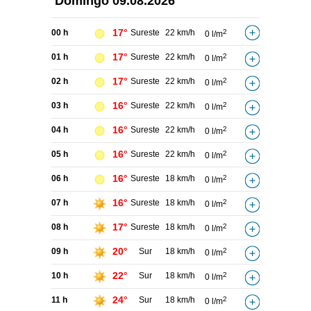
Domingo
09.08.2026
17°
00 h
Sureste
22 km/h
2
0 l/m
17°
01 h
Sureste
22 km/h
2
0 l/m
17°
02 h
Sureste
22 km/h
2
0 l/m
16°
03 h
Sureste
22 km/h
2
0 l/m
16°
04 h
Sureste
22 km/h
2
0 l/m
16°
05 h
Sureste
22 km/h
2
0 l/m
16°
06 h
Sureste
18 km/h
2
0 l/m
16°
07 h
Sureste
18 km/h
2
0 l/m
17°
08 h
Sureste
18 km/h
2
0 l/m
20°
09 h
Sur
18 km/h
2
0 l/m
22°
10 h
Sur
18 km/h
2
0 l/m
24°
11 h
Sur
18 km/h
2
0 l/m