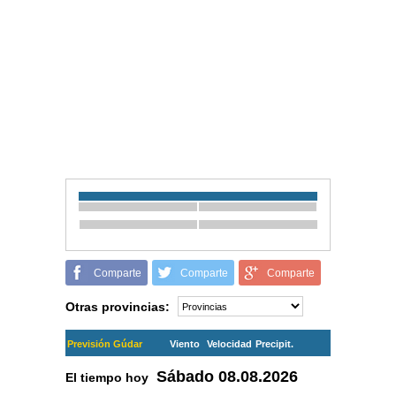
Comparte
Comparte
Comparte
Otras provincias:
Previsión Gúdar
Viento
Velocidad
Precipit.
Sábado
08.08.2026
El tiempo hoy