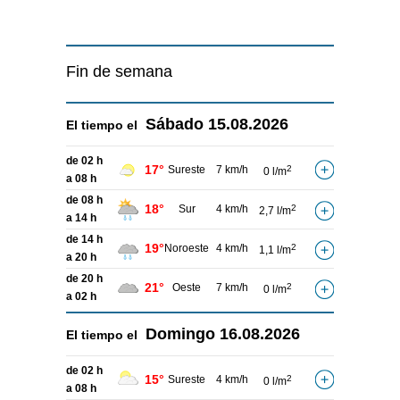
Fin de semana
Sábado
15.08.2026
El tiempo el
de 02 h
17°
Sureste
7 km/h
2
0 l/m
a 08 h
de 08 h
18°
Sur
4 km/h
2
2,7 l/m
a 14 h
de 14 h
19°
Noroeste
4 km/h
2
1,1 l/m
a 20 h
de 20 h
21°
Oeste
7 km/h
2
0 l/m
a 02 h
Domingo
16.08.2026
El tiempo el
de 02 h
15°
Sureste
4 km/h
2
0 l/m
a 08 h