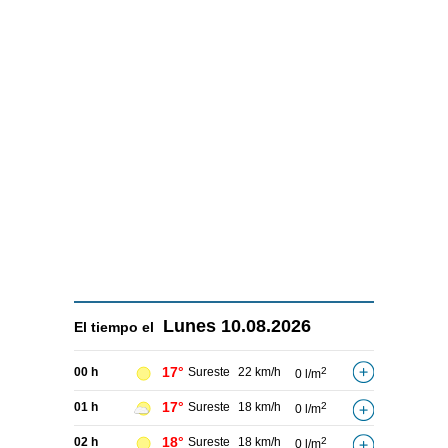
Lunes
10.08.2026
El tiempo el
17°
00 h
Sureste
22 km/h
2
0 l/m
17°
01 h
Sureste
18 km/h
2
0 l/m
18°
02 h
Sureste
18 km/h
2
0 l/m