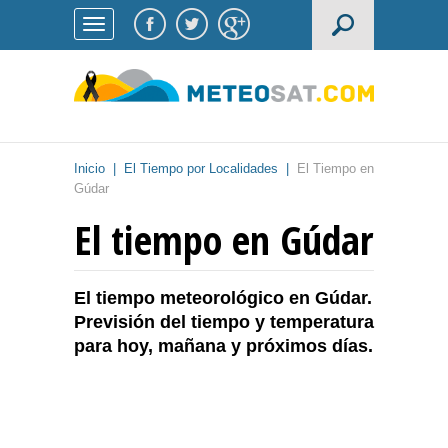
Inicio
|
El Tiempo por Localidades
|
El Tiempo en
Gúdar
El tiempo en Gúdar
El tiempo meteorológico en Gúdar.
Previsión del tiempo y temperatura
para hoy, mañana y próximos días.