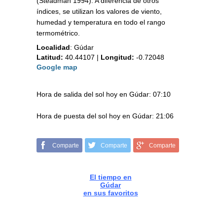
(Steadman 1994). A diferencia de otros
índices, se utilizan los valores de viento,
humedad y temperatura en todo el rango
termométrico.
Localidad
:
Gúdar
Latitud:
40.44107
|
Longitud:
-0.72048
Google map
Hora de salida del sol hoy en Gúdar: 07:10
Hora de puesta del sol hoy en Gúdar: 21:06
Comparte
Comparte
Comparte
El tiempo en
Gúdar
en sus favoritos