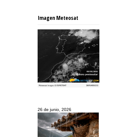
Imagen Meteosat
26 de junio, 2026