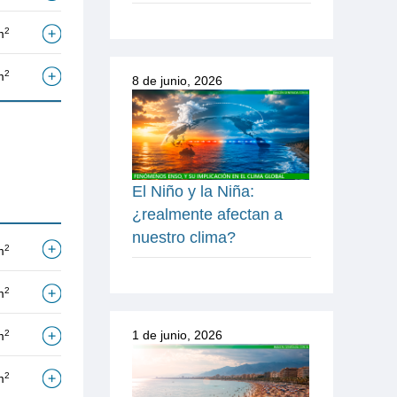
2
m
2
m
8 de junio, 2026
El Niño y la Niña:
¿realmente afectan a
nuestro clima?
2
m
2
m
2
1 de junio, 2026
m
2
m