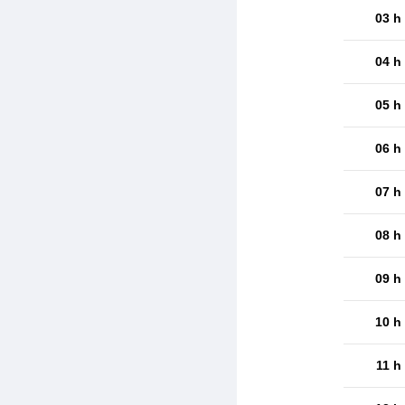
03 h
04 h
05 h
06 h
07 h
08 h
09 h
10 h
11 h