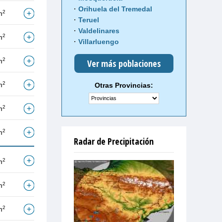
Orihuela del Tremedal
2
m
Teruel
Valdelinares
2
m
Villarluengo
2
m
Ver más poblaciones
2
m
Otras Provincias:
2
m
2
m
Radar de Precipitación
2
m
2
m
2
m