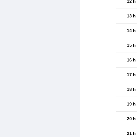
12 h
13 h
14 h
15 h
16 h
17 h
18 h
19 h
20 h
21 h