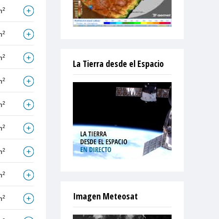
2
m
2
m
2
m
La Tierra desde el Espacio
2
m
2
m
2
m
2
m
2
m
Imagen Meteosat
2
m