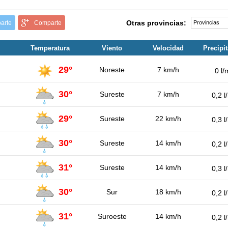
Otras provincias:
arte
Comparte
Temperatura
Viento
Velocidad
Precipi
29°
Noreste
7 km/h
0 l/
30°
Sureste
7 km/h
0,2 l
29°
Sureste
22 km/h
0,3 l
30°
Sureste
14 km/h
0,2 l
31°
Sureste
14 km/h
0,3 l
30°
Sur
18 km/h
0,2 l
31°
Suroeste
14 km/h
0,2 l