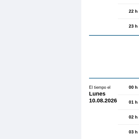
22 h
23 h
00 h
El tiempo el
Lunes
10.08.2026
01 h
02 h
03 h