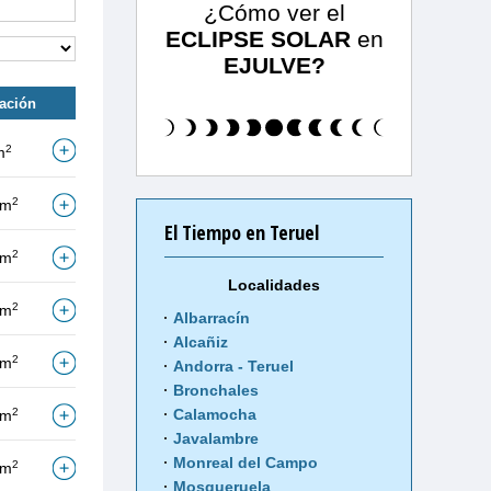
¿Cómo ver el
ECLIPSE SOLAR
en
EJULVE?
tación
2
m
2
/m
El Tiempo en Teruel
2
/m
Localidades
2
/m
Albarracín
Alcañiz
2
/m
Andorra - Teruel
Bronchales
2
Calamocha
/m
Javalambre
Monreal del Campo
2
/m
Mosqueruela