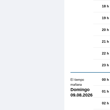
18 h
19 h
20 h
21 h
22 h
23 h
00 h
El tiempo
mañana
Domingo
01 h
09.08.2026
02 h