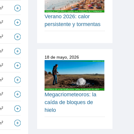
2
m
Verano 2026: calor
2
m
persistente y tormentas
2
m
2
m
18 de mayo, 2026
2
m
2
m
Megacriometeoros: la
2
m
caída de bloques de
2
m
hielo
2
m