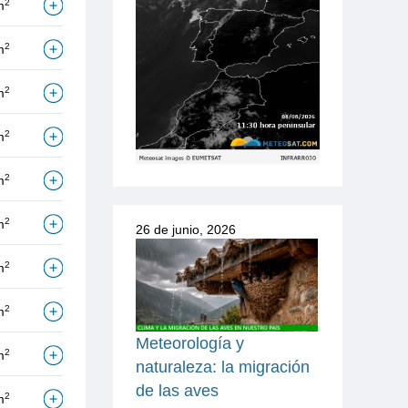
2
m
2
m
2
m
2
m
2
m
2
m
26 de junio, 2026
2
m
2
m
Meteorología y
2
m
naturaleza: la migración
de las aves
2
m