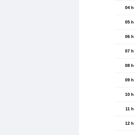
04 h
05 h
06 h
07 h
08 h
09 h
10 h
11 h
12 h