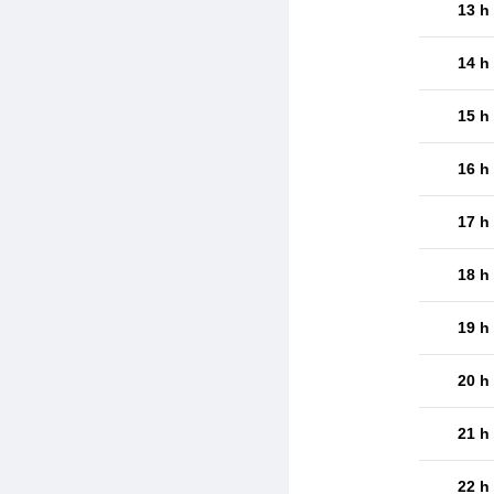
13 h
14 h
15 h
16 h
17 h
18 h
19 h
20 h
21 h
22 h