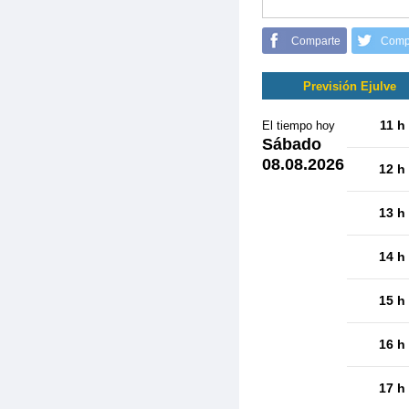
Comparte
Comp
Previsión Ejulve
11 h
El tiempo hoy
Sábado
08.08.2026
12 h
13 h
14 h
15 h
16 h
17 h