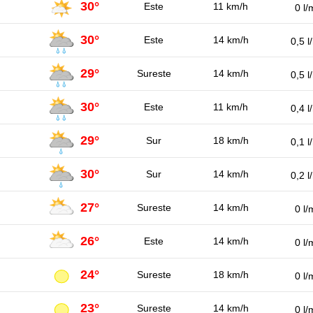
30°
Este
11 km/h
0 l/
30°
Este
14 km/h
0,5 l
29°
Sureste
14 km/h
0,5 l
30°
Este
11 km/h
0,4 l
29°
Sur
18 km/h
0,1 l
30°
Sur
14 km/h
0,2 l
27°
Sureste
14 km/h
0 l/
26°
Este
14 km/h
0 l/
24°
Sureste
18 km/h
0 l/
23°
Sureste
14 km/h
0 l/