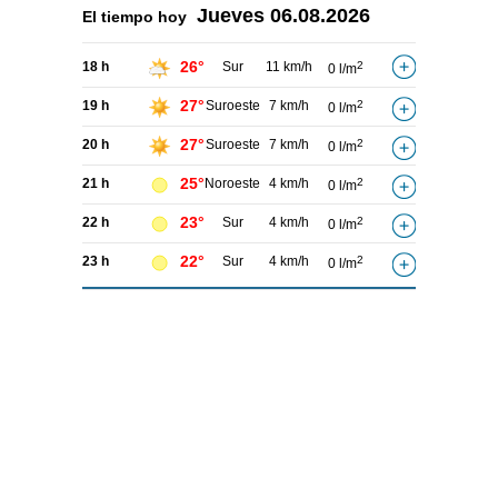
Jueves
06.08.2026
El tiempo hoy
26°
18 h
Sur
11 km/h
2
0 l/m
27°
19 h
Suroeste
7 km/h
2
0 l/m
27°
20 h
Suroeste
7 km/h
2
0 l/m
25°
21 h
Noroeste
4 km/h
2
0 l/m
23°
22 h
Sur
4 km/h
2
0 l/m
22°
23 h
Sur
4 km/h
2
0 l/m