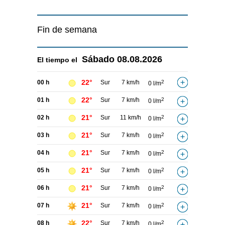
Fin de semana
Sábado
08.08.2026
El tiempo el
22°
00 h
Sur
7 km/h
2
0 l/m
22°
01 h
Sur
7 km/h
2
0 l/m
21°
02 h
Sur
11 km/h
2
0 l/m
21°
03 h
Sur
7 km/h
2
0 l/m
21°
04 h
Sur
7 km/h
2
0 l/m
21°
05 h
Sur
7 km/h
2
0 l/m
21°
06 h
Sur
7 km/h
2
0 l/m
21°
07 h
Sur
7 km/h
2
0 l/m
22°
08 h
Sur
7 km/h
2
0 l/m