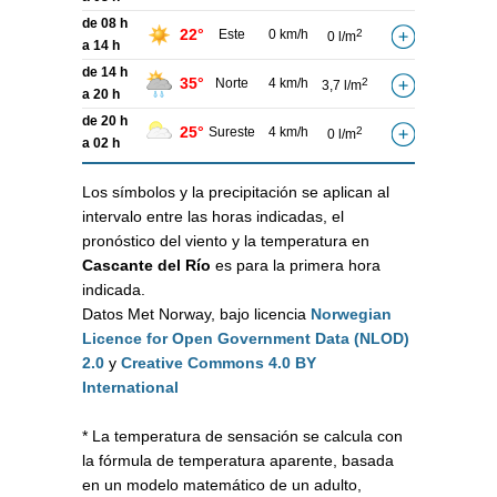
de 08 h
22°
Este
0 km/h
2
0 l/m
a 14 h
de 14 h
35°
Norte
4 km/h
2
3,7 l/m
a 20 h
de 20 h
25°
Sureste
4 km/h
2
0 l/m
a 02 h
Los símbolos y la precipitación se aplican al
intervalo entre las horas indicadas, el
pronóstico del viento y la temperatura en
Cascante del Río
es para la primera hora
indicada.
Datos Met Norway, bajo licencia
Norwegian
Licence for Open Government Data (NLOD)
2.0
y
Creative Commons 4.0 BY
International
* La temperatura de sensación se calcula con
la fórmula de temperatura aparente, basada
en un modelo matemático de un adulto,