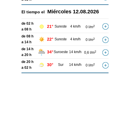
Miércoles
12.08.2026
El tiempo el
de 02 h
21°
Sureste
4 km/h
2
0 l/m
a 08 h
de 08 h
22°
Sureste
4 km/h
2
0 l/m
a 14 h
de 14 h
34°
Suroeste
14 km/h
2
0,6 l/m
a 20 h
de 20 h
30°
Sur
14 km/h
2
0 l/m
a 02 h