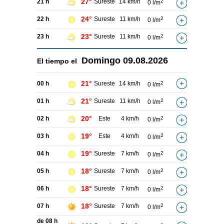
27°
21 h
Sureste
14 km/h
2
0 l/m
24°
22 h
Sureste
11 km/h
2
0 l/m
23°
23 h
Sureste
11 km/h
2
0 l/m
Domingo
09.08.2026
El tiempo el
21°
00 h
Sureste
14 km/h
2
0 l/m
21°
01 h
Sureste
11 km/h
2
0 l/m
20°
02 h
Este
4 km/h
2
0 l/m
19°
03 h
Este
4 km/h
2
0 l/m
19°
04 h
Sureste
7 km/h
2
0 l/m
18°
05 h
Sureste
7 km/h
2
0 l/m
18°
06 h
Sureste
7 km/h
2
0 l/m
18°
07 h
Sureste
7 km/h
2
0 l/m
de 08 h