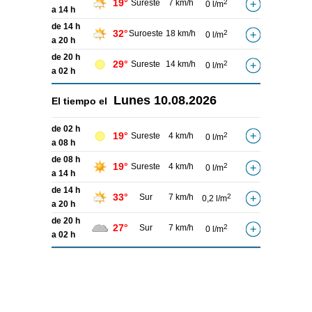
19°
Sureste
7 km/h
2
0 l/m
a 14 h
de 14 h
32°
Suroeste
18 km/h
2
0 l/m
a 20 h
de 20 h
29°
Sureste
14 km/h
2
0 l/m
a 02 h
Lunes
10.08.2026
El tiempo el
de 02 h
19°
Sureste
4 km/h
2
0 l/m
a 08 h
de 08 h
19°
Sureste
4 km/h
2
0 l/m
a 14 h
de 14 h
33°
Sur
7 km/h
2
0,2 l/m
a 20 h
de 20 h
27°
Sur
7 km/h
2
0 l/m
a 02 h