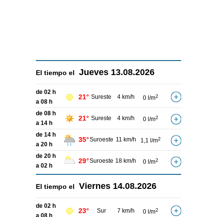
Jueves
13.08.2026
El tiempo el
de 02 h
21°
Sureste
4 km/h
2
0 l/m
a 08 h
de 08 h
21°
Sureste
4 km/h
2
0 l/m
a 14 h
de 14 h
35°
Suroeste
11 km/h
2
1,1 l/m
a 20 h
de 20 h
29°
Suroeste
18 km/h
2
0 l/m
a 02 h
Viernes
14.08.2026
El tiempo el
de 02 h
23°
Sur
7 km/h
2
0 l/m
a 08 h