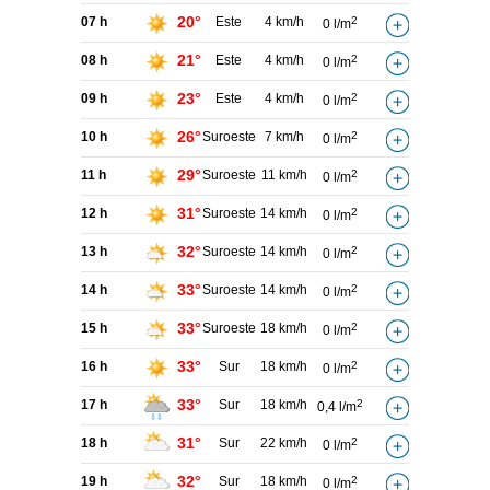
20°
07 h
Este
4 km/h
2
0 l/m
21°
08 h
Este
4 km/h
2
0 l/m
23°
09 h
Este
4 km/h
2
0 l/m
26°
10 h
Suroeste
7 km/h
2
0 l/m
29°
11 h
Suroeste
11 km/h
2
0 l/m
31°
12 h
Suroeste
14 km/h
2
0 l/m
32°
13 h
Suroeste
14 km/h
2
0 l/m
33°
14 h
Suroeste
14 km/h
2
0 l/m
33°
15 h
Suroeste
18 km/h
2
0 l/m
33°
16 h
Sur
18 km/h
2
0 l/m
33°
17 h
Sur
18 km/h
2
0,4 l/m
31°
18 h
Sur
22 km/h
2
0 l/m
32°
19 h
Sur
18 km/h
2
0 l/m