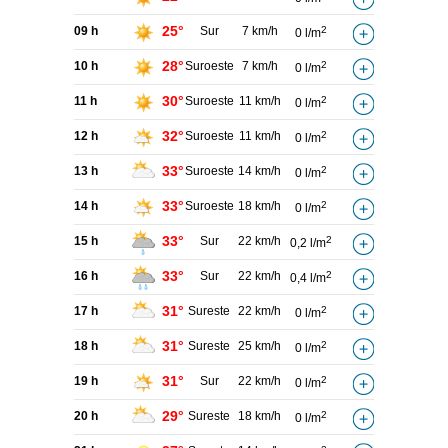
25°
09 h
Sur
7 km/h
2
0 l/m
28°
10 h
Suroeste
7 km/h
2
0 l/m
30°
11 h
Suroeste
11 km/h
2
0 l/m
32°
12 h
Suroeste
11 km/h
2
0 l/m
33°
13 h
Suroeste
14 km/h
2
0 l/m
33°
14 h
Suroeste
18 km/h
2
0 l/m
33°
15 h
Sur
22 km/h
2
0,2 l/m
33°
16 h
Sur
22 km/h
2
0,4 l/m
31°
17 h
Sureste
22 km/h
2
0 l/m
31°
18 h
Sureste
25 km/h
2
0 l/m
31°
19 h
Sur
22 km/h
2
0 l/m
29°
20 h
Sureste
18 km/h
2
0 l/m