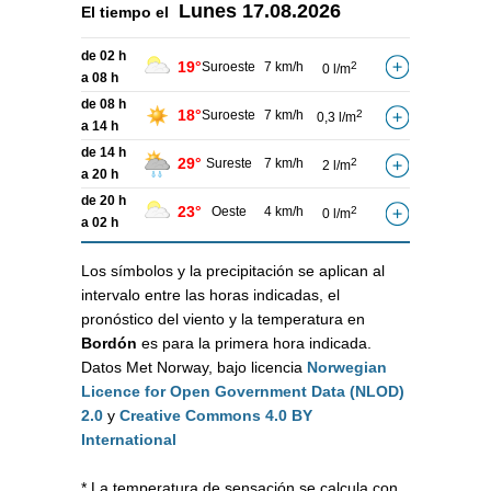
Lunes
17.08.2026
El tiempo el
de 02 h
19°
Suroeste
7 km/h
2
0 l/m
a 08 h
de 08 h
18°
Suroeste
7 km/h
2
0,3 l/m
a 14 h
de 14 h
29°
Sureste
7 km/h
2
2 l/m
a 20 h
de 20 h
23°
Oeste
4 km/h
2
0 l/m
a 02 h
Los símbolos y la precipitación se aplican al
intervalo entre las horas indicadas, el
pronóstico del viento y la temperatura en
Bordón
es para la primera hora indicada.
Datos Met Norway, bajo licencia
Norwegian
Licence for Open Government Data (NLOD)
2.0
y
Creative Commons 4.0 BY
International
* La temperatura de sensación se calcula con