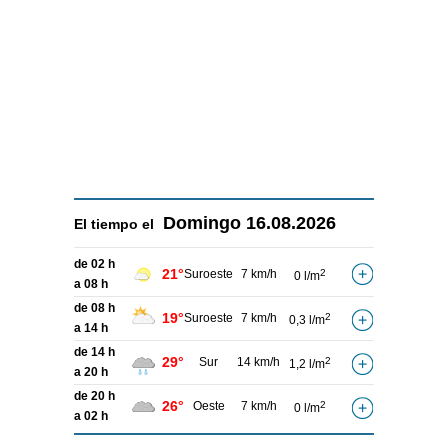
Domingo
16.08.2026
El tiempo el
de 02 h
21°
Suroeste
7 km/h
2
0 l/m
a 08 h
de 08 h
19°
Suroeste
7 km/h
2
0,3 l/m
a 14 h
de 14 h
29°
Sur
14 km/h
2
1,2 l/m
a 20 h
de 20 h
26°
Oeste
7 km/h
2
0 l/m
a 02 h