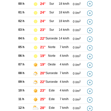
24°
00 h
Sur
18 km/h
2
0 l/m
24°
01 h
Sur
18 km/h
2
0 l/m
24°
02 h
Sur
18 km/h
2
0 l/m
23°
03 h
Sur
14 km/h
2
0 l/m
22°
04 h
Suroeste
14 km/h
2
0 l/m
21°
05 h
Norte
7 km/h
2
0 l/m
19°
06 h
Norte
4 km/h
2
0 l/m
19°
07 h
Oeste
4 km/h
2
0 l/m
20°
08 h
Suroeste
7 km/h
2
0 l/m
22°
09 h
Suroeste
4 km/h
2
0 l/m
23°
10 h
Este
4 km/h
2
0 l/m
25°
11 h
Este
7 km/h
2
0 l/m
28°
12 h
Este
7 km/h
2
0 l/m