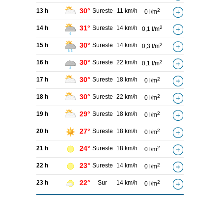
30°
13 h
Sureste
11 km/h
2
0 l/m
31°
14 h
Sureste
14 km/h
2
0,1 l/m
30°
15 h
Sureste
14 km/h
2
0,3 l/m
30°
16 h
Sureste
22 km/h
2
0,1 l/m
30°
17 h
Sureste
18 km/h
2
0 l/m
30°
18 h
Sureste
22 km/h
2
0 l/m
29°
19 h
Sureste
18 km/h
2
0 l/m
27°
20 h
Sureste
18 km/h
2
0 l/m
24°
21 h
Sureste
18 km/h
2
0 l/m
23°
22 h
Sureste
14 km/h
2
0 l/m
22°
23 h
Sur
14 km/h
2
0 l/m