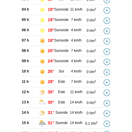
19°
04 h
Suroeste
11 km/h
2
0 l/m
19°
05 h
Suroeste
7 km/h
2
0 l/m
18°
06 h
Suroeste
4 km/h
2
0 l/m
18°
07 h
Suroeste
4 km/h
2
0 l/m
20°
08 h
Suroeste
7 km/h
2
0 l/m
24°
09 h
Suroeste
4 km/h
2
0 l/m
26°
10 h
Sur
4 km/h
2
0 l/m
28°
11 h
Este
7 km/h
2
0 l/m
30°
12 h
Este
11 km/h
2
0 l/m
30°
13 h
Este
14 km/h
2
0 l/m
31°
14 h
Sureste
14 km/h
2
0 l/m
31°
15 h
Sureste
14 km/h
2
0,1 l/m