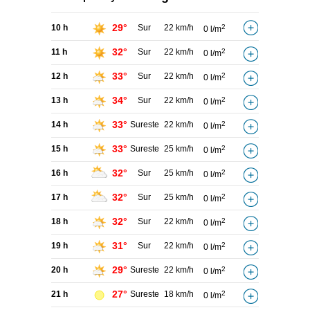
29°
10 h
Sur
22 km/h
2
0 l/m
32°
11 h
Sur
22 km/h
2
0 l/m
33°
12 h
Sur
22 km/h
2
0 l/m
34°
13 h
Sur
22 km/h
2
0 l/m
33°
14 h
Sureste
22 km/h
2
0 l/m
33°
15 h
Sureste
25 km/h
2
0 l/m
32°
16 h
Sur
25 km/h
2
0 l/m
32°
17 h
Sur
25 km/h
2
0 l/m
32°
18 h
Sur
22 km/h
2
0 l/m
31°
19 h
Sur
22 km/h
2
0 l/m
29°
20 h
Sureste
22 km/h
2
0 l/m
27°
21 h
Sureste
18 km/h
2
0 l/m