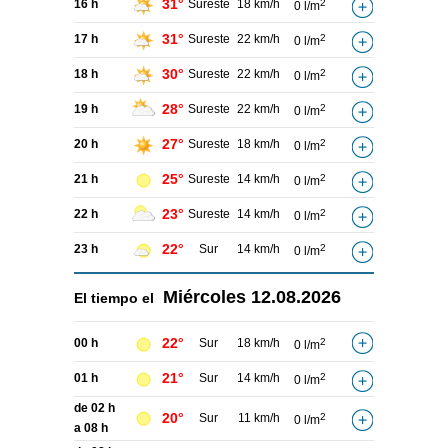
31°
16 h
Sureste
18 km/h
2
0 l/m
31°
17 h
Sureste
22 km/h
2
0 l/m
30°
18 h
Sureste
22 km/h
2
0 l/m
28°
19 h
Sureste
22 km/h
2
0 l/m
27°
20 h
Sureste
18 km/h
2
0 l/m
25°
21 h
Sureste
14 km/h
2
0 l/m
23°
22 h
Sureste
14 km/h
2
0 l/m
22°
23 h
Sur
14 km/h
2
0 l/m
Miércoles
12.08.2026
El tiempo el
22°
00 h
Sur
18 km/h
2
0 l/m
21°
01 h
Sur
14 km/h
2
0 l/m
de 02 h
20°
Sur
11 km/h
2
0 l/m
a 08 h