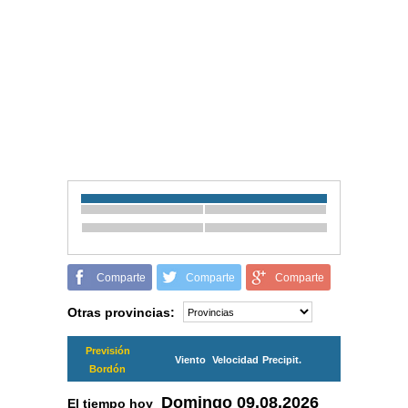
Comparte
Comparte
Comparte
Otras provincias:
Previsión
Viento
Velocidad
Precipit.
Bordón
Domingo
09.08.2026
El tiempo hoy