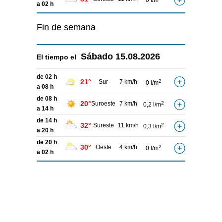
0 l/m
a 02 h
Fin de semana
Sábado
15.08.2026
El tiempo el
de 02 h
21°
Sur
7 km/h
2
0 l/m
a 08 h
de 08 h
20°
Suroeste
7 km/h
2
0,2 l/m
a 14 h
de 14 h
32°
Sureste
11 km/h
2
0,3 l/m
a 20 h
de 20 h
30°
Oeste
4 km/h
2
0 l/m
a 02 h