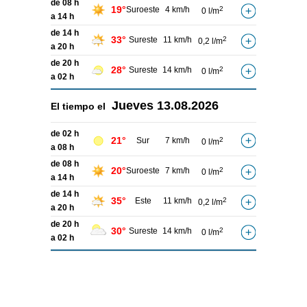
de 08 h
19°
Suroeste
4 km/h
2
0 l/m
a 14 h
de 14 h
33°
Sureste
11 km/h
2
0,2 l/m
a 20 h
de 20 h
28°
Sureste
14 km/h
2
0 l/m
a 02 h
Jueves
13.08.2026
El tiempo el
de 02 h
21°
Sur
7 km/h
2
0 l/m
a 08 h
de 08 h
20°
Suroeste
7 km/h
2
0 l/m
a 14 h
de 14 h
35°
Este
11 km/h
2
0,2 l/m
a 20 h
de 20 h
30°
Sureste
14 km/h
2
0 l/m
a 02 h