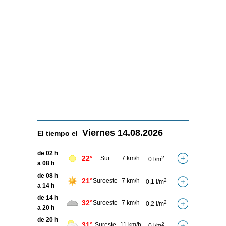
Viernes
14.08.2026
El tiempo el
de 02 h
22°
Sur
7 km/h
2
0 l/m
a 08 h
de 08 h
21°
Suroeste
7 km/h
2
0,1 l/m
a 14 h
de 14 h
32°
Suroeste
7 km/h
2
0,2 l/m
a 20 h
de 20 h
31°
Sureste
11 km/h
2