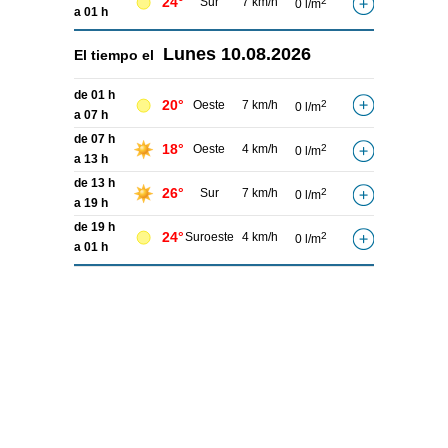
24°
Sur
7 km/h
2
0 l/m
a 01 h
Lunes
10.08.2026
El tiempo el
de 01 h
20°
Oeste
7 km/h
2
0 l/m
a 07 h
de 07 h
18°
Oeste
4 km/h
2
0 l/m
a 13 h
de 13 h
26°
Sur
7 km/h
2
0 l/m
a 19 h
de 19 h
24°
Suroeste
4 km/h
2
0 l/m
a 01 h