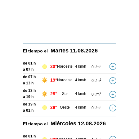
Martes
11.08.2026
El tiempo el
de 01 h
20°
Noroeste
4 km/h
2
0 l/m
a 07 h
de 07 h
19°
Noroeste
4 km/h
2
0 l/m
a 13 h
de 13 h
28°
Sur
4 km/h
2
0 l/m
a 19 h
de 19 h
26°
Oeste
4 km/h
2
0 l/m
a 01 h
Miércoles
12.08.2026
El tiempo el
de 01 h
2