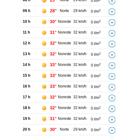
25°
08 h
Norte
29 km/h
0 l/m
28°
09 h
Norte
29 km/h
2
0 l/m
30°
10 h
Noreste
32 km/h
2
0 l/m
31°
11 h
Noreste
32 km/h
2
0 l/m
32°
12 h
Noreste
32 km/h
2
0 l/m
32°
13 h
Noreste
32 km/h
2
0 l/m
33°
14 h
Noreste
32 km/h
2
0 l/m
33°
15 h
Noreste
32 km/h
2
0 l/m
33°
16 h
Noreste
32 km/h
2
0 l/m
32°
17 h
Noreste
32 km/h
2
0 l/m
32°
18 h
Noreste
32 km/h
2
0 l/m
31°
19 h
Noreste
32 km/h
2
0 l/m
30°
20 h
Norte
29 km/h
2
0 l/m