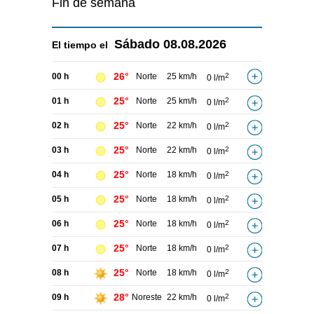
Fin de semana
Sábado
08.08.2026
El tiempo el
26°
00 h
Norte
25 km/h
2
0 l/m
25°
01 h
Norte
25 km/h
2
0 l/m
25°
02 h
Norte
22 km/h
2
0 l/m
25°
03 h
Norte
22 km/h
2
0 l/m
25°
04 h
Norte
18 km/h
2
0 l/m
25°
05 h
Norte
18 km/h
2
0 l/m
25°
06 h
Norte
18 km/h
2
0 l/m
25°
07 h
Norte
18 km/h
2
0 l/m
25°
08 h
Norte
18 km/h
2
0 l/m
28°
09 h
Noreste
22 km/h
2
0 l/m