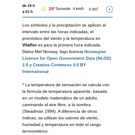
de 19 h
29°
Suroeste
4 km/h
2
0 l/m
a 01 h
Los símbolos y la precipitación se aplican al
intervalo entre las horas indicadas, el
pronóstico del viento y la temperatura en
Vilaflor
es para la primera hora indicada.
Datos Met Norway, bajo licencia
Norwegian
Licence for Open Government Data (NLOD)
2.0
y
Creative Commons 4.0 BY
International
* La temperatura de sensación se calcula con
la fórmula de temperatura aparente, basada
en un modelo matemático de un adulto,
caminando al aire libre, a la sombra
(Steadman 1994). A diferencia de otros
índices, se utilizan los valores de viento,
humedad y temperatura en todo el rango
termométrico.