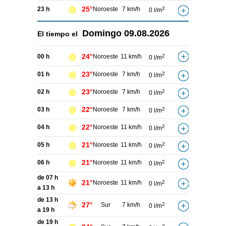
25°
23 h
Noroeste
7 km/h
2
0 l/m
Domingo
09.08.2026
El tiempo el
24°
00 h
Noroeste
11 km/h
2
0 l/m
23°
01 h
Noroeste
7 km/h
2
0 l/m
23°
02 h
Noroeste
7 km/h
2
0 l/m
22°
03 h
Noroeste
7 km/h
2
0 l/m
22°
04 h
Noroeste
11 km/h
2
0 l/m
21°
05 h
Noroeste
11 km/h
2
0 l/m
21°
06 h
Noroeste
11 km/h
2
0 l/m
de 07 h
21°
Noroeste
11 km/h
2
0 l/m
a 13 h
de 13 h
27°
Sur
7 km/h
2
0 l/m
a 19 h
de 19 h