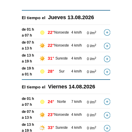
Jueves
13.08.2026
El tiempo el
de 01 h
22°
Noroeste
4 km/h
2
0 l/m
a 07 h
de 07 h
22°
Noroeste
4 km/h
2
0 l/m
a 13 h
de 13 h
31°
Sureste
4 km/h
2
0 l/m
a 19 h
de 19 h
28°
Sur
4 km/h
2
0 l/m
a 01 h
Viernes
14.08.2026
El tiempo el
de 01 h
24°
Norte
7 km/h
2
0 l/m
a 07 h
de 07 h
23°
Noroeste
4 km/h
2
0 l/m
a 13 h
de 13 h
33°
Sureste
4 km/h
2
0 l/m
a 19 h