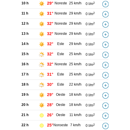
29°
10 h
Noreste
25 km/h
2
0 l/m
31°
11 h
Noreste
29 km/h
2
0 l/m
32°
12 h
Noreste
29 km/h
2
0 l/m
32°
13 h
Noreste
29 km/h
2
0 l/m
32°
14 h
Este
29 km/h
2
0 l/m
32°
15 h
Este
25 km/h
2
0 l/m
32°
16 h
Noreste
25 km/h
2
0 l/m
31°
17 h
Este
25 km/h
2
0 l/m
30°
18 h
Este
22 km/h
2
0 l/m
29°
19 h
Oeste
18 km/h
2
0 l/m
28°
20 h
Oeste
18 km/h
2
0 l/m
26°
21 h
Oeste
11 km/h
2
0 l/m
25°
22 h
Noroeste
7 km/h
2
0 l/m