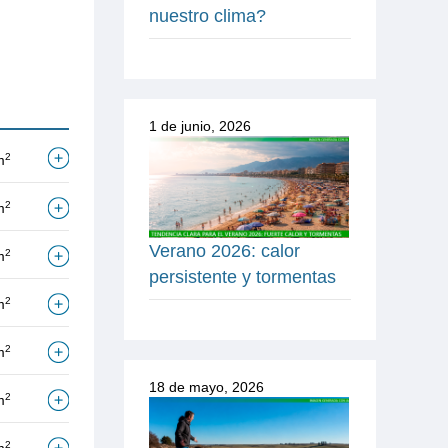
nuestro clima?
1 de junio, 2026
2
m
2
m
Verano 2026: calor
2
m
persistente y tormentas
2
m
2
m
18 de mayo, 2026
2
m
2