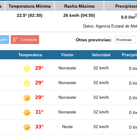
a
Temperatura Mínima
Racha Máxima
Precipitac
22.5º (02:30)
26 km/h (04:50)
2
0.0 l/m
Datos: Agencia Estatal de Met
Otras provincias:
arte
Comparte
Temperatura
Viento
Velocidad
Precipi
29°
Noroeste
32 km/h
0 l/
29°
Noroeste
32 km/h
0 l/
29°
Noroeste
32 km/h
0 l/
31°
Noroeste
32 km/h
0 l/
33°
Norte
32 km/h
0 l/