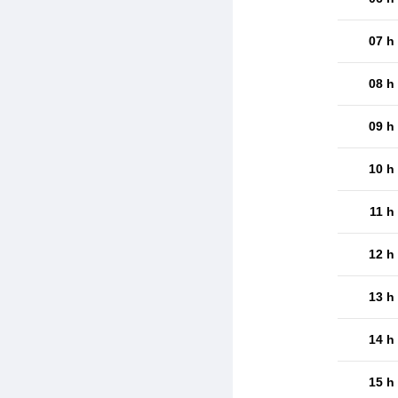
07 h
08 h
09 h
10 h
11 h
12 h
13 h
14 h
15 h