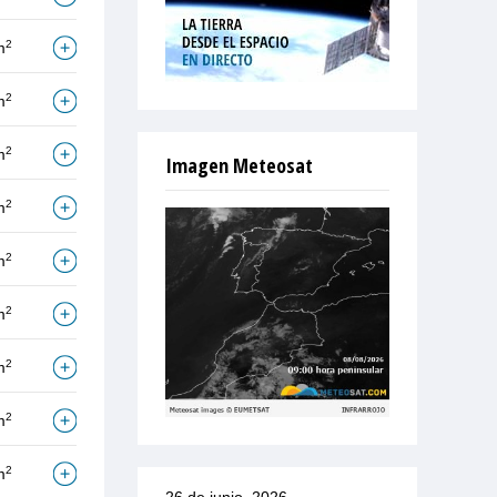
2
m
2
m
2
m
Imagen Meteosat
2
m
2
m
2
m
2
m
2
m
2
m