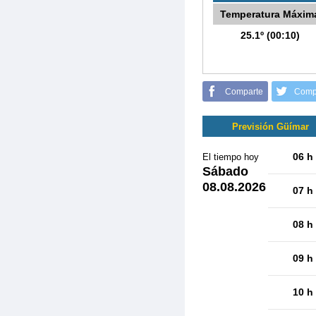
Temperatura Máxim
25.1º (00:10)
Comparte
Comp
Previsión Güímar
06 h
El tiempo hoy
Sábado
08.08.2026
07 h
08 h
09 h
10 h