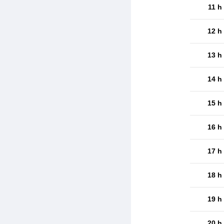
11 h
12 h
13 h
14 h
15 h
16 h
17 h
18 h
19 h
20 h