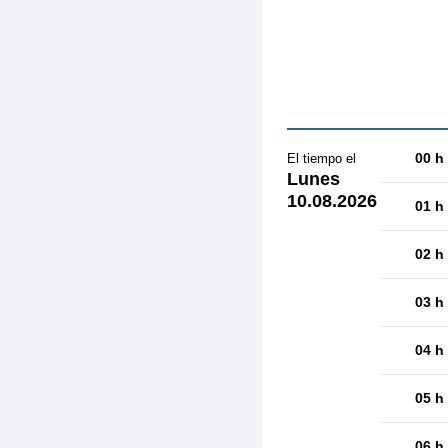
00 h
El tiempo el
Lunes
10.08.2026
01 h
02 h
03 h
04 h
05 h
06 h