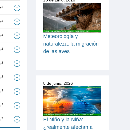
26 de junio, 2026
2
m
2
m
2
Meteorología y
m
naturaleza: la migración
2
m
de las aves
2
m
2
m
8 de junio, 2026
2
m
2
m
El Niño y la Niña:
2
m
¿realmente afectan a