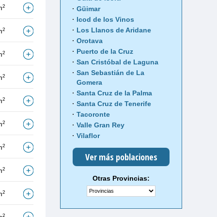
2
m
Güimar
Icod de los Vinos
Los Llanos de Aridane
2
m
Orotava
Puerto de la Cruz
2
m
San Cristóbal de Laguna
San Sebastián de La
2
m
Gomera
Santa Cruz de la Palma
2
m
Santa Cruz de Tenerife
Tacoronte
2
m
Valle Gran Rey
Vilaflor
2
m
Ver más poblaciones
2
m
Otras Provincias:
2
m
2