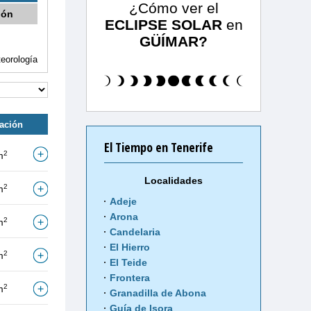
¿Cómo ver el
ión
ECLIPSE SOLAR
en
GÜÍMAR?
eorología
tación
El Tiempo en Tenerife
2
m
Localidades
2
m
Adeje
Arona
2
m
Candelaria
El Hierro
2
m
El Teide
Frontera
2
m
Granadilla de Abona
Guía de Isora