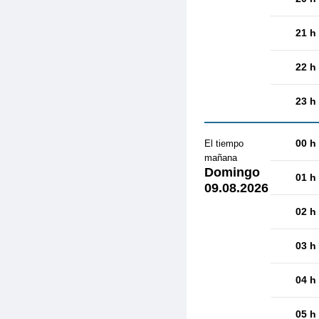
21 h
22 h
23 h
00 h
El tiempo
mañana
Domingo
01 h
09.08.2026
02 h
03 h
04 h
05 h