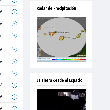
m
Radar de Precipitación
2
m
2
m
2
m
2
m
2
m
2
m
La Tierra desde el Espacio
2
m
2
m
2
m