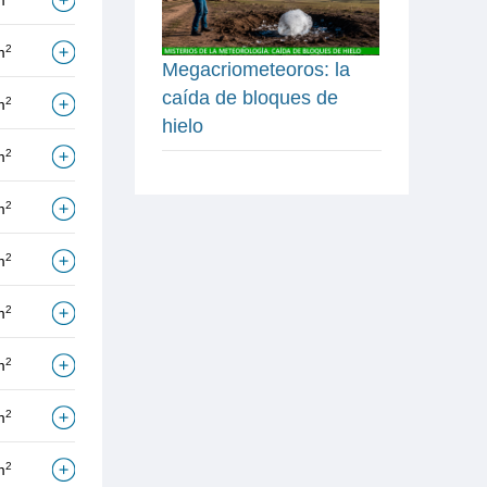
m
2
m
Megacriometeoros: la
caída de bloques de
2
m
hielo
2
m
2
m
2
m
2
m
2
m
2
m
2
m