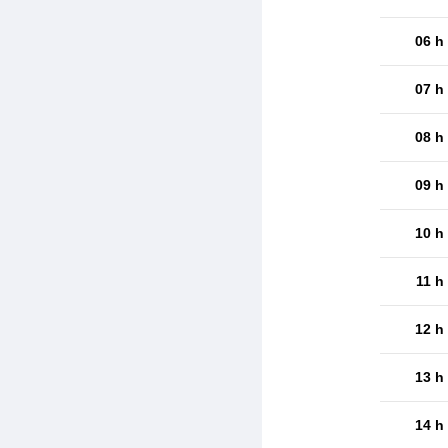
06 h
07 h
08 h
09 h
10 h
11 h
12 h
13 h
14 h