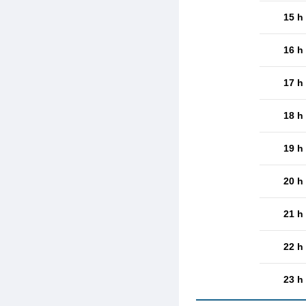
15 h
16 h
17 h
18 h
19 h
20 h
21 h
22 h
23 h