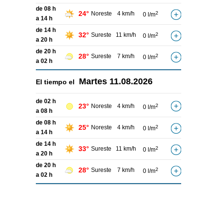
de 08 h
24°
Noreste
4 km/h
2
0 l/m
a 14 h
de 14 h
32°
Sureste
11 km/h
2
0 l/m
a 20 h
de 20 h
28°
Sureste
7 km/h
2
0 l/m
a 02 h
Martes
11.08.2026
El tiempo el
de 02 h
23°
Noreste
4 km/h
2
0 l/m
a 08 h
de 08 h
25°
Noreste
4 km/h
2
0 l/m
a 14 h
de 14 h
33°
Sureste
11 km/h
2
0 l/m
a 20 h
de 20 h
28°
Sureste
7 km/h
2
0 l/m
a 02 h