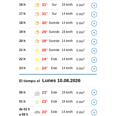
31°
16 h
Sur
18 km/h
2
0 l/m
31°
17 h
Sur
14 km/h
2
0 l/m
30°
18 h
Sureste
14 km/h
2
0 l/m
29°
19 h
Sureste
18 km/h
2
0 l/m
28°
20 h
Sureste
14 km/h
2
0 l/m
26°
21 h
Sureste
14 km/h
2
0 l/m
24°
22 h
Este
14 km/h
2
0 l/m
24°
23 h
Este
14 km/h
2
0 l/m
Lunes
10.08.2026
El tiempo el
23°
00 h
Este
18 km/h
2
0 l/m
23°
01 h
Este
18 km/h
2
0 l/m
de 02 h
23°
Este
14 km/h
2
0 l/m
a 08 h