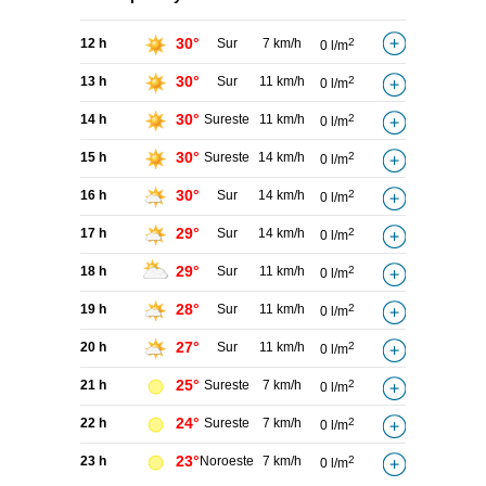
30°
12 h
Sur
7 km/h
2
0 l/m
30°
13 h
Sur
11 km/h
2
0 l/m
30°
14 h
Sureste
11 km/h
2
0 l/m
30°
15 h
Sureste
14 km/h
2
0 l/m
30°
16 h
Sur
14 km/h
2
0 l/m
29°
17 h
Sur
14 km/h
2
0 l/m
29°
18 h
Sur
11 km/h
2
0 l/m
28°
19 h
Sur
11 km/h
2
0 l/m
27°
20 h
Sur
11 km/h
2
0 l/m
25°
21 h
Sureste
7 km/h
2
0 l/m
24°
22 h
Sureste
7 km/h
2
0 l/m
23°
23 h
Noroeste
7 km/h
2
0 l/m