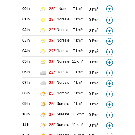
23°
00 h
Norte
7 km/h
2
0 l/m
23°
01 h
Noreste
7 km/h
2
0 l/m
22°
02 h
Noreste
7 km/h
2
0 l/m
22°
03 h
Noreste
7 km/h
2
0 l/m
22°
04 h
Noreste
7 km/h
2
0 l/m
22°
05 h
Noreste
11 km/h
2
0 l/m
22°
06 h
Noreste
7 km/h
2
0 l/m
22°
07 h
Noreste
7 km/h
2
0 l/m
23°
08 h
Noreste
7 km/h
2
0 l/m
25°
09 h
Sureste
7 km/h
2
0 l/m
27°
10 h
Sureste
11 km/h
2
0 l/m
28°
11 h
Sureste
11 km/h
2
0 l/m
2