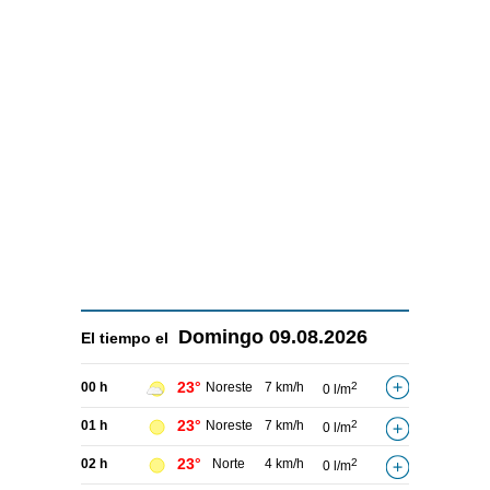
Domingo
09.08.2026
El tiempo el
23°
00 h
Noreste
7 km/h
2
0 l/m
23°
01 h
Noreste
7 km/h
2
0 l/m
23°
02 h
Norte
4 km/h
2
0 l/m