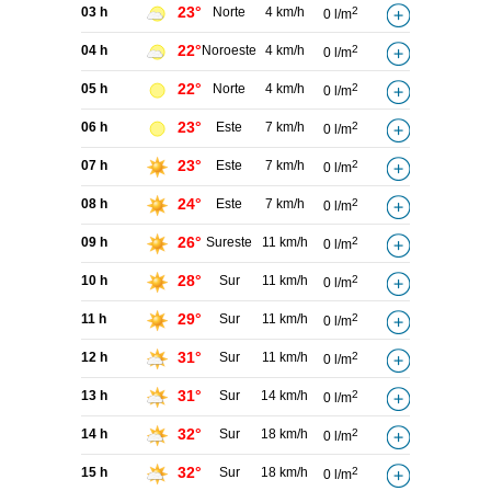
23°
03 h
Norte
4 km/h
2
0 l/m
22°
04 h
Noroeste
4 km/h
2
0 l/m
22°
05 h
Norte
4 km/h
2
0 l/m
23°
06 h
Este
7 km/h
2
0 l/m
23°
07 h
Este
7 km/h
2
0 l/m
24°
08 h
Este
7 km/h
2
0 l/m
26°
09 h
Sureste
11 km/h
2
0 l/m
28°
10 h
Sur
11 km/h
2
0 l/m
29°
11 h
Sur
11 km/h
2
0 l/m
31°
12 h
Sur
11 km/h
2
0 l/m
31°
13 h
Sur
14 km/h
2
0 l/m
32°
14 h
Sur
18 km/h
2
0 l/m
32°
15 h
Sur
18 km/h
2
0 l/m