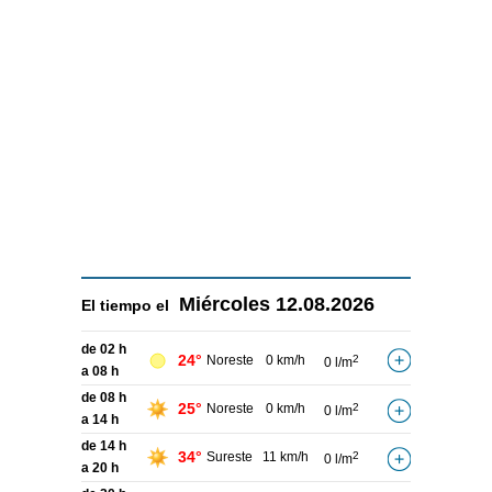
Miércoles
12.08.2026
El tiempo el
de 02 h
24°
Noreste
0 km/h
2
0 l/m
a 08 h
de 08 h
25°
Noreste
0 km/h
2
0 l/m
a 14 h
de 14 h
34°
Sureste
11 km/h
2
0 l/m
a 20 h