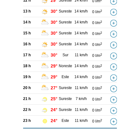
29°
12 h
Sureste
14 km/h
0 l/m
30°
13 h
Sureste
14 km/h
2
0 l/m
30°
14 h
Sureste
14 km/h
2
0 l/m
30°
15 h
Sureste
14 km/h
2
0 l/m
30°
16 h
Sureste
14 km/h
2
0 l/m
30°
17 h
Sur
11 km/h
2
0 l/m
29°
18 h
Noreste
14 km/h
2
0 l/m
29°
19 h
Este
14 km/h
2
0 l/m
27°
20 h
Sureste
11 km/h
2
0 l/m
25°
21 h
Sureste
7 km/h
2
0 l/m
24°
22 h
Sureste
11 km/h
2
0 l/m
24°
23 h
Este
11 km/h
2
0 l/m