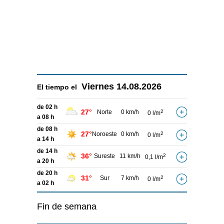
Viernes
14.08.2026
El tiempo el
de 02 h
27°
Norte
0 km/h
2
0 l/m
a 08 h
de 08 h
27°
Noroeste
0 km/h
2
0 l/m
a 14 h
de 14 h
36°
Sureste
11 km/h
2
0,1 l/m
a 20 h
de 20 h
31°
Sur
7 km/h
2
0 l/m
a 02 h
Fin de semana