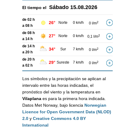
Sábado
15.08.2026
El tiempo el
de 02 h
26°
Norte
0 km/h
2
0 l/m
a 08 h
de 08 h
27°
Norte
0 km/h
2
0,1 l/m
a 14 h
de 14 h
34°
Sur
7 km/h
2
0 l/m
a 20 h
de 20 h
29°
Sureste
7 km/h
2
0 l/m
a 02 h
Los símbolos y la precipitación se aplican al
intervalo entre las horas indicadas, el
pronóstico del viento y la temperatura en
Vilaplana
es para la primera hora indicada.
Datos Met Norway, bajo licencia
Norwegian
Licence for Open Government Data (NLOD)
2.0
y
Creative Commons 4.0 BY
International