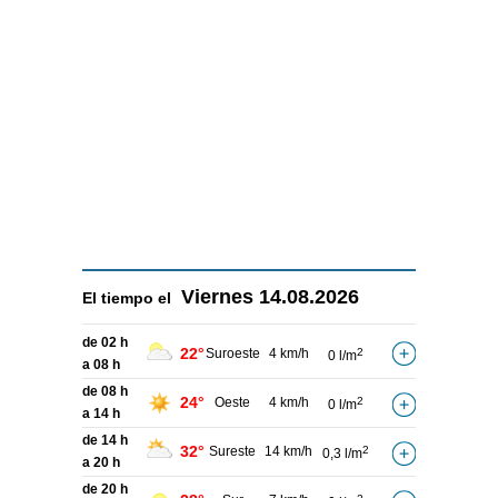
Viernes
14.08.2026
El tiempo el
de 02 h
22°
Suroeste
4 km/h
2
0 l/m
a 08 h
de 08 h
24°
Oeste
4 km/h
2
0 l/m
a 14 h
de 14 h
32°
Sureste
14 km/h
2
0,3 l/m
a 20 h
de 20 h