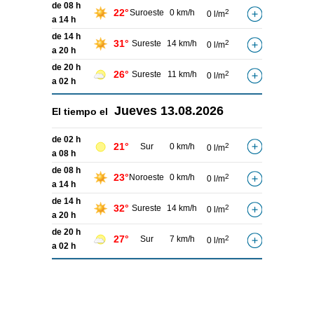
de 08 h
22°
Suroeste
0 km/h
2
0 l/m
a 14 h
de 14 h
31°
Sureste
14 km/h
2
0 l/m
a 20 h
de 20 h
26°
Sureste
11 km/h
2
0 l/m
a 02 h
Jueves
13.08.2026
El tiempo el
de 02 h
21°
Sur
0 km/h
2
0 l/m
a 08 h
de 08 h
23°
Noroeste
0 km/h
2
0 l/m
a 14 h
de 14 h
32°
Sureste
14 km/h
2
0 l/m
a 20 h
de 20 h
27°
Sur
7 km/h
2
0 l/m
a 02 h