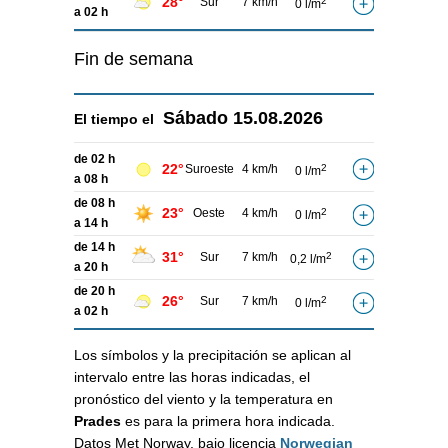
28°
Sur
7 km/h
2
0 l/m
a 02 h
Fin de semana
Sábado
15.08.2026
El tiempo el
de 02 h
22°
Suroeste
4 km/h
2
0 l/m
a 08 h
de 08 h
23°
Oeste
4 km/h
2
0 l/m
a 14 h
de 14 h
31°
Sur
7 km/h
2
0,2 l/m
a 20 h
de 20 h
26°
Sur
7 km/h
2
0 l/m
a 02 h
Los símbolos y la precipitación se aplican al
intervalo entre las horas indicadas, el
pronóstico del viento y la temperatura en
Prades
es para la primera hora indicada.
Datos Met Norway, bajo licencia
Norwegian