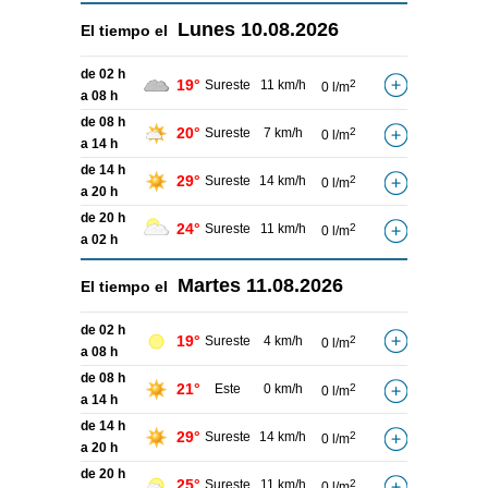
Lunes
10.08.2026
El tiempo el
de 02 h
19°
Sureste
11 km/h
2
0 l/m
a 08 h
de 08 h
20°
Sureste
7 km/h
2
0 l/m
a 14 h
de 14 h
29°
Sureste
14 km/h
2
0 l/m
a 20 h
de 20 h
24°
Sureste
11 km/h
2
0 l/m
a 02 h
Martes
11.08.2026
El tiempo el
de 02 h
19°
Sureste
4 km/h
2
0 l/m
a 08 h
de 08 h
21°
Este
0 km/h
2
0 l/m
a 14 h
de 14 h
29°
Sureste
14 km/h
2
0 l/m
a 20 h
de 20 h
25°
Sureste
11 km/h
2
0 l/m