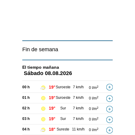
Fin de semana
El tiempo
mañana
Sábado
08.08.2026
19°
00 h
Suroeste
7 km/h
2
0 l/m
19°
01 h
Suroeste
7 km/h
2
0 l/m
19°
02 h
Sur
7 km/h
2
0 l/m
19°
03 h
Sur
7 km/h
2
0 l/m
18°
04 h
Sureste
11 km/h
2
0 l/m