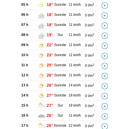
18°
05 h
Sureste
11 km/h
2
0 l/m
18°
06 h
Sureste
11 km/h
2
0 l/m
18°
07 h
Sureste
11 km/h
2
0 l/m
19°
08 h
Sur
11 km/h
2
0 l/m
22°
09 h
Sureste
11 km/h
2
0 l/m
23°
10 h
Sureste
11 km/h
2
0 l/m
25°
11 h
Sureste
11 km/h
2
0 l/m
26°
12 h
Sureste
11 km/h
2
0 l/m
26°
13 h
Sureste
14 km/h
2
0 l/m
27°
14 h
Sureste
18 km/h
2
0 l/m
27°
15 h
Sur
18 km/h
2
0 l/m
26°
16 h
Sur
11 km/h
2
0 l/m
26°
17 h
Noreste
22 km/h
2
0 l/m