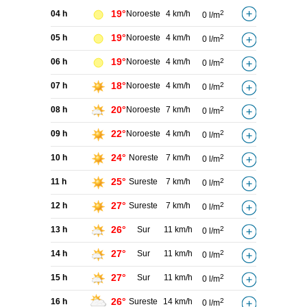
19°
04 h
Noroeste
4 km/h
2
0 l/m
19°
05 h
Noroeste
4 km/h
2
0 l/m
19°
06 h
Noroeste
4 km/h
2
0 l/m
18°
07 h
Noroeste
4 km/h
2
0 l/m
20°
08 h
Noroeste
7 km/h
2
0 l/m
22°
09 h
Noroeste
4 km/h
2
0 l/m
24°
10 h
Noreste
7 km/h
2
0 l/m
25°
11 h
Sureste
7 km/h
2
0 l/m
27°
12 h
Sureste
7 km/h
2
0 l/m
26°
13 h
Sur
11 km/h
2
0 l/m
27°
14 h
Sur
11 km/h
2
0 l/m
27°
15 h
Sur
11 km/h
2
0 l/m
26°
16 h
Sureste
14 km/h
2
0 l/m