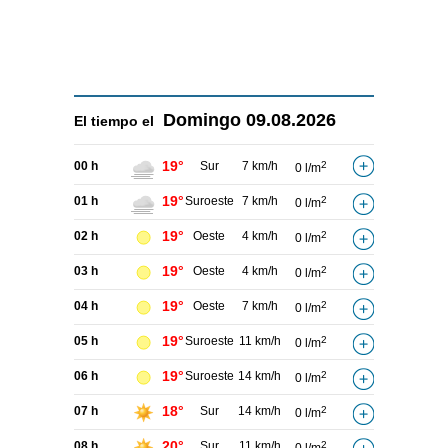
Domingo
09.08.2026
El tiempo el
19°
00 h
Sur
7 km/h
2
0 l/m
19°
01 h
Suroeste
7 km/h
2
0 l/m
19°
02 h
Oeste
4 km/h
2
0 l/m
19°
03 h
Oeste
4 km/h
2
0 l/m
19°
04 h
Oeste
7 km/h
2
0 l/m
19°
05 h
Suroeste
11 km/h
2
0 l/m
19°
06 h
Suroeste
14 km/h
2
0 l/m
18°
07 h
Sur
14 km/h
2
0 l/m
20°
08 h
Sur
11 km/h
2