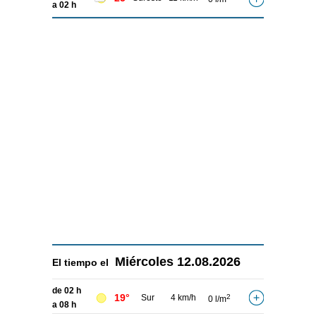
a 02 h
Miércoles
12.08.2026
El tiempo el
de 02 h
19°
Sur
4 km/h
2
0 l/m
a 08 h