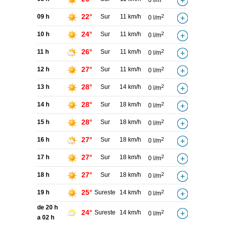
0 l/m
22°
09 h
Sur
11 km/h
2
0 l/m
24°
10 h
Sur
11 km/h
2
0 l/m
26°
11 h
Sur
11 km/h
2
0 l/m
27°
12 h
Sur
11 km/h
2
0 l/m
28°
13 h
Sur
14 km/h
2
0 l/m
28°
14 h
Sur
18 km/h
2
0 l/m
28°
15 h
Sur
18 km/h
2
0 l/m
27°
16 h
Sur
18 km/h
2
0 l/m
27°
17 h
Sur
18 km/h
2
0 l/m
27°
18 h
Sur
18 km/h
2
0 l/m
25°
19 h
Sureste
14 km/h
2
0 l/m
de 20 h
24°
Sureste
14 km/h
2
0 l/m
a 02 h