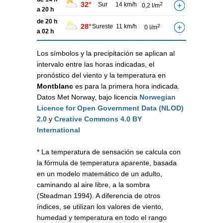
32°
Sur
14 km/h
2
0,2 l/m
a 20 h
de 20 h
28°
Sureste
11 km/h
2
0 l/m
a 02 h
Los símbolos y la precipitación se aplican al
intervalo entre las horas indicadas, el
pronóstico del viento y la temperatura en
Montblanc
es para la primera hora indicada.
Datos Met Norway, bajo licencia
Norwegian
Licence for Open Government Data (NLOD)
2.0
y
Creative Commons 4.0 BY
International
* La temperatura de sensación se calcula con
la fórmula de temperatura aparente, basada
en un modelo matemático de un adulto,
caminando al aire libre, a la sombra
(Steadman 1994). A diferencia de otros
índices, se utilizan los valores de viento,
humedad y temperatura en todo el rango