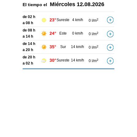
Miércoles
12.08.2026
El tiempo el
de 02 h
23°
Sureste
4 km/h
2
0 l/m
a 08 h
de 08 h
24°
Este
0 km/h
2
0 l/m
a 14 h
de 14 h
35°
Sur
14 km/h
2
0 l/m
a 20 h
de 20 h
30°
Sureste
14 km/h
2
0 l/m
a 02 h