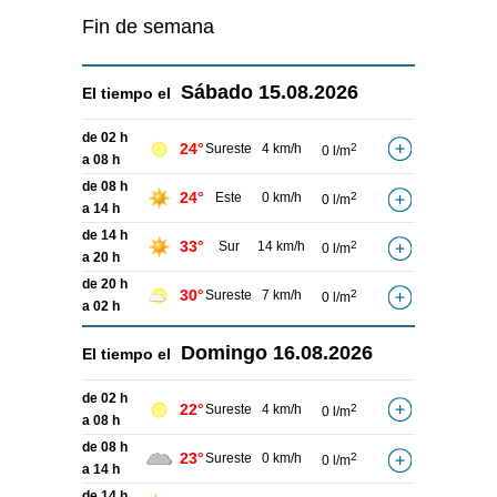
Fin de semana
Sábado
15.08.2026
El tiempo el
de 02 h
24°
Sureste
4 km/h
2
0 l/m
a 08 h
de 08 h
24°
Este
0 km/h
2
0 l/m
a 14 h
de 14 h
33°
Sur
14 km/h
2
0 l/m
a 20 h
de 20 h
30°
Sureste
7 km/h
2
0 l/m
a 02 h
Domingo
16.08.2026
El tiempo el
de 02 h
22°
Sureste
4 km/h
2
0 l/m
a 08 h
de 08 h
23°
Sureste
0 km/h
2
0 l/m
a 14 h
de 14 h