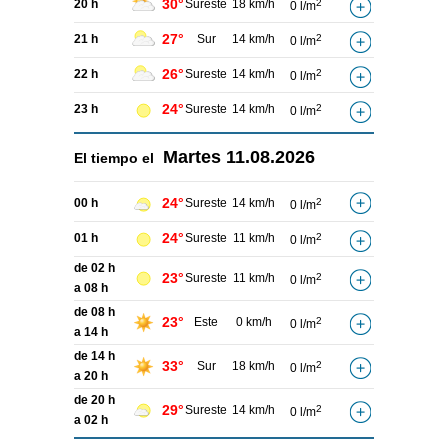
30°
20 h
Sureste
18 km/h
2
0 l/m
27°
21 h
Sur
14 km/h
2
0 l/m
26°
22 h
Sureste
14 km/h
2
0 l/m
24°
23 h
Sureste
14 km/h
2
0 l/m
Martes
11.08.2026
El tiempo el
24°
00 h
Sureste
14 km/h
2
0 l/m
24°
01 h
Sureste
11 km/h
2
0 l/m
de 02 h
23°
Sureste
11 km/h
2
0 l/m
a 08 h
de 08 h
23°
Este
0 km/h
2
0 l/m
a 14 h
de 14 h
33°
Sur
18 km/h
2
0 l/m
a 20 h
de 20 h
29°
Sureste
14 km/h
2
0 l/m
a 02 h