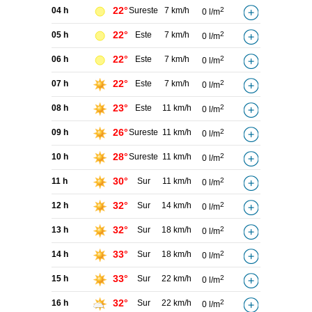
22°
04 h
Sureste
7 km/h
2
0 l/m
22°
05 h
Este
7 km/h
2
0 l/m
22°
06 h
Este
7 km/h
2
0 l/m
22°
07 h
Este
7 km/h
2
0 l/m
23°
08 h
Este
11 km/h
2
0 l/m
26°
09 h
Sureste
11 km/h
2
0 l/m
28°
10 h
Sureste
11 km/h
2
0 l/m
30°
11 h
Sur
11 km/h
2
0 l/m
32°
12 h
Sur
14 km/h
2
0 l/m
32°
13 h
Sur
18 km/h
2
0 l/m
33°
14 h
Sur
18 km/h
2
0 l/m
33°
15 h
Sur
22 km/h
2
0 l/m
32°
16 h
Sur
22 km/h
2
0 l/m