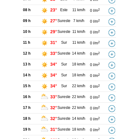
23°
08 h
Este
11 km/h
2
0 l/m
27°
09 h
Sureste
7 km/h
2
0 l/m
29°
10 h
Sureste
11 km/h
2
0 l/m
31°
11 h
Sur
11 km/h
2
0 l/m
33°
12 h
Sureste
14 km/h
2
0 l/m
34°
13 h
Sur
18 km/h
2
0 l/m
34°
14 h
Sur
18 km/h
2
0 l/m
34°
15 h
Sur
22 km/h
2
0 l/m
33°
16 h
Sureste
22 km/h
2
0 l/m
32°
17 h
Sureste
22 km/h
2
0 l/m
32°
18 h
Sureste
14 km/h
2
0 l/m
31°
19 h
Sureste
18 km/h
2
0 l/m