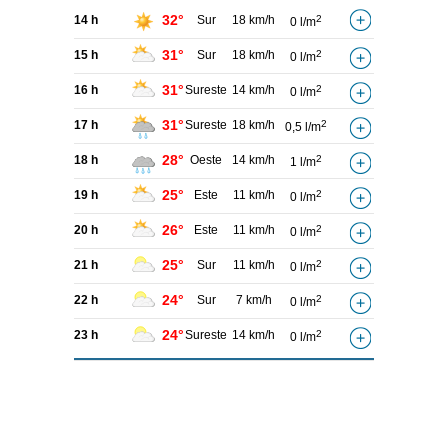
32°
14 h
Sur
18 km/h
2
0 l/m
31°
15 h
Sur
18 km/h
2
0 l/m
31°
16 h
Sureste
14 km/h
2
0 l/m
31°
17 h
Sureste
18 km/h
2
0,5 l/m
28°
18 h
Oeste
14 km/h
2
1 l/m
25°
19 h
Este
11 km/h
2
0 l/m
26°
20 h
Este
11 km/h
2
0 l/m
25°
21 h
Sur
11 km/h
2
0 l/m
24°
22 h
Sur
7 km/h
2
0 l/m
24°
23 h
Sureste
14 km/h
2
0 l/m