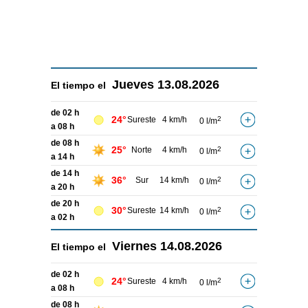
Jueves
13.08.2026
El tiempo el
de 02 h
24°
Sureste
4 km/h
2
0 l/m
a 08 h
de 08 h
25°
Norte
4 km/h
2
0 l/m
a 14 h
de 14 h
36°
Sur
14 km/h
2
0 l/m
a 20 h
de 20 h
30°
Sureste
14 km/h
2
0 l/m
a 02 h
Viernes
14.08.2026
El tiempo el
de 02 h
24°
Sureste
4 km/h
2
0 l/m
a 08 h
de 08 h