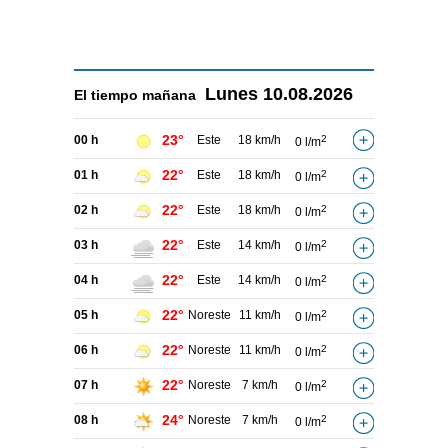
Lunes
10.08.2026
El tiempo
mañana
23°
00 h
Este
18 km/h
2
0 l/m
22°
01 h
Este
18 km/h
2
0 l/m
22°
02 h
Este
18 km/h
2
0 l/m
22°
03 h
Este
14 km/h
2
0 l/m
22°
04 h
Este
14 km/h
2
0 l/m
22°
05 h
Noreste
11 km/h
2
0 l/m
22°
06 h
Noreste
11 km/h
2
0 l/m
22°
07 h
Noreste
7 km/h
2
0 l/m
24°
08 h
Noreste
7 km/h
2
0 l/m