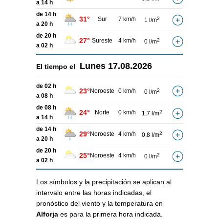
a 14 h
de 14 h
31°
Sur
7 km/h
2
1 l/m
a 20 h
de 20 h
27°
Sureste
4 km/h
2
0 l/m
a 02 h
Lunes
17.08.2026
El tiempo el
de 02 h
23°
Noroeste
0 km/h
2
0 l/m
a 08 h
de 08 h
24°
Norte
0 km/h
2
1,7 l/m
a 14 h
de 14 h
29°
Noroeste
4 km/h
2
0,8 l/m
a 20 h
de 20 h
25°
Noroeste
4 km/h
2
0 l/m
a 02 h
Los símbolos y la precipitación se aplican al
intervalo entre las horas indicadas, el
pronóstico del viento y la temperatura en
Alforja
es para la primera hora indicada.