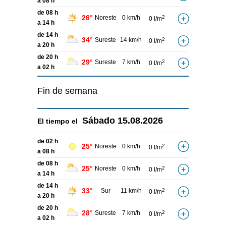
a 08 h
de 08 h
26°
Noreste
0 km/h
2
0 l/m
a 14 h
de 14 h
34°
Sureste
14 km/h
2
0 l/m
a 20 h
de 20 h
29°
Sureste
7 km/h
2
0 l/m
a 02 h
Fin de semana
Sábado
15.08.2026
El tiempo el
de 02 h
25°
Noreste
0 km/h
2
0 l/m
a 08 h
de 08 h
25°
Noreste
0 km/h
2
0 l/m
a 14 h
de 14 h
33°
Sur
11 km/h
2
0 l/m
a 20 h
de 20 h
28°
Sureste
7 km/h
2
0 l/m
a 02 h