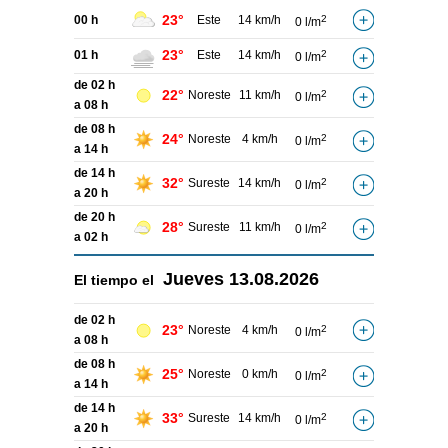
23°
00 h
Este
14 km/h
2
0 l/m
23°
01 h
Este
14 km/h
2
0 l/m
de 02 h
22°
Noreste
11 km/h
2
0 l/m
a 08 h
de 08 h
24°
Noreste
4 km/h
2
0 l/m
a 14 h
de 14 h
32°
Sureste
14 km/h
2
0 l/m
a 20 h
de 20 h
28°
Sureste
11 km/h
2
0 l/m
a 02 h
Jueves
13.08.2026
El tiempo el
de 02 h
23°
Noreste
4 km/h
2
0 l/m
a 08 h
de 08 h
25°
Noreste
0 km/h
2
0 l/m
a 14 h
de 14 h
33°
Sureste
14 km/h
2
0 l/m
a 20 h