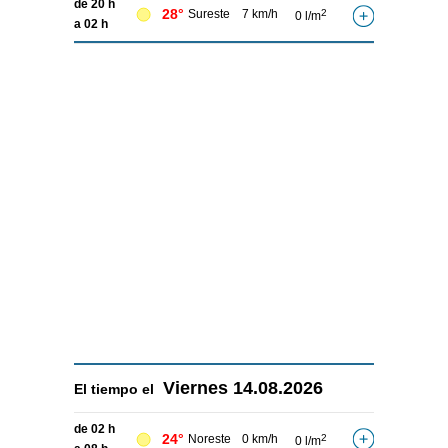
de 20 h
28°
Sureste
7 km/h
2
0 l/m
a 02 h
Viernes
14.08.2026
El tiempo el
de 02 h
24°
Noreste
0 km/h
2
0 l/m