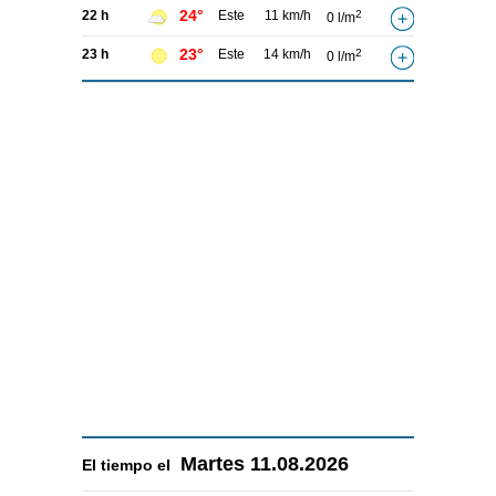
24°
22 h
Este
11 km/h
2
0 l/m
23°
23 h
Este
14 km/h
2
0 l/m
Martes
11.08.2026
El tiempo el