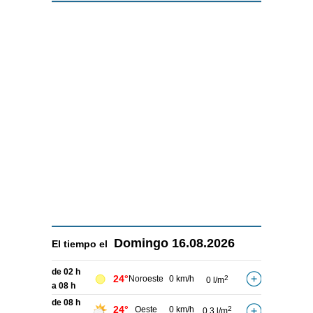
Domingo
16.08.2026
El tiempo el
de 02 h
24°
Noroeste
0 km/h
2
0 l/m
a 08 h
de 08 h
24°
Oeste
0 km/h
2
0,3 l/m