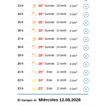
30°
13 h
Sureste
18 km/h
2
0 l/m
30°
14 h
Sureste
14 km/h
2
0 l/m
30°
15 h
Sureste
14 km/h
2
0 l/m
30°
16 h
Sureste
14 km/h
2
0 l/m
30°
17 h
Sureste
14 km/h
2
0 l/m
29°
18 h
Sureste
14 km/h
2
0 l/m
28°
19 h
Sureste
14 km/h
2
0 l/m
26°
20 h
Sureste
11 km/h
2
0 l/m
25°
21 h
Este
11 km/h
2
0 l/m
24°
22 h
Este
11 km/h
2
0 l/m
23°
23 h
Este
11 km/h
2
0 l/m
Miércoles
12.08.2026
El tiempo el