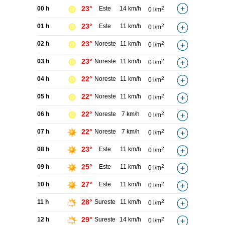
23°
00 h
Este
14 km/h
2
0 l/m
23°
01 h
Este
11 km/h
2
0 l/m
23°
02 h
Noreste
11 km/h
2
0 l/m
23°
03 h
Noreste
11 km/h
2
0 l/m
22°
04 h
Noreste
11 km/h
2
0 l/m
22°
05 h
Noreste
11 km/h
2
0 l/m
22°
06 h
Noreste
7 km/h
2
0 l/m
22°
07 h
Noreste
7 km/h
2
0 l/m
23°
08 h
Este
11 km/h
2
0 l/m
25°
09 h
Este
11 km/h
2
0 l/m
27°
10 h
Este
11 km/h
2
0 l/m
28°
11 h
Sureste
11 km/h
2
0 l/m
29°
12 h
Sureste
14 km/h
2
0 l/m