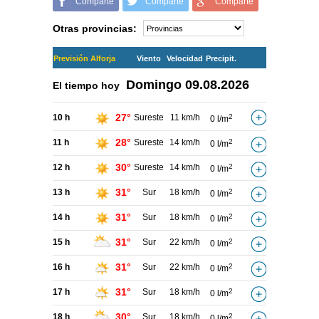
Comparte
Comparte
Comparte
Otras provincias:
Previsión Alforja
Viento
Velocidad
Precipit.
Domingo
09.08.2026
El tiempo hoy
27°
10 h
Sureste
11 km/h
2
0 l/m
28°
11 h
Sureste
14 km/h
2
0 l/m
30°
12 h
Sureste
14 km/h
2
0 l/m
31°
13 h
Sur
18 km/h
2
0 l/m
31°
14 h
Sur
18 km/h
2
0 l/m
31°
15 h
Sur
22 km/h
2
0 l/m
31°
16 h
Sur
22 km/h
2
0 l/m
31°
17 h
Sur
18 km/h
2
0 l/m
30°
18 h
Sur
18 km/h
2
0 l/m