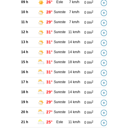
26°
09 h
Este
7 km/h
2
0 l/m
28°
10 h
Sureste
7 km/h
2
0 l/m
29°
11 h
Sureste
7 km/h
2
0 l/m
31°
12 h
Sureste
11 km/h
2
0 l/m
31°
13 h
Sureste
14 km/h
2
0 l/m
31°
14 h
Sureste
14 km/h
2
0 l/m
31°
15 h
Sureste
18 km/h
2
0 l/m
31°
16 h
Sureste
14 km/h
2
0 l/m
31°
17 h
Sureste
14 km/h
2
0 l/m
29°
18 h
Sureste
14 km/h
2
0 l/m
29°
19 h
Sureste
14 km/h
2
0 l/m
27°
20 h
Sureste
14 km/h
2
0 l/m
25°
21 h
Este
11 km/h
2
0 l/m