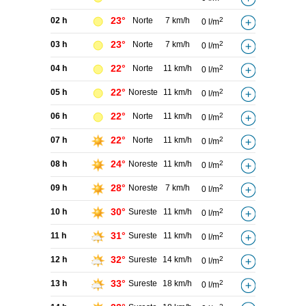
23°
02 h
Norte
7 km/h
2
0 l/m
23°
03 h
Norte
7 km/h
2
0 l/m
22°
04 h
Norte
11 km/h
2
0 l/m
22°
05 h
Noreste
11 km/h
2
0 l/m
22°
06 h
Norte
11 km/h
2
0 l/m
22°
07 h
Norte
11 km/h
2
0 l/m
24°
08 h
Noreste
11 km/h
2
0 l/m
28°
09 h
Noreste
7 km/h
2
0 l/m
30°
10 h
Sureste
11 km/h
2
0 l/m
31°
11 h
Sureste
11 km/h
2
0 l/m
32°
12 h
Sureste
14 km/h
2
0 l/m
33°
13 h
Sureste
18 km/h
2
0 l/m