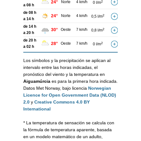
24°
Norte
4 km/h
2
0 l/m
a 08 h
de 08 h
24°
Norte
4 km/h
2
0,5 l/m
a 14 h
de 14 h
30°
Oeste
7 km/h
2
0,8 l/m
a 20 h
de 20 h
28°
Oeste
7 km/h
2
0 l/m
a 02 h
Los símbolos y la precipitación se aplican al
intervalo entre las horas indicadas, el
pronóstico del viento y la temperatura en
Aiguamúrcia
es para la primera hora indicada.
Datos Met Norway, bajo licencia
Norwegian
Licence for Open Government Data (NLOD)
2.0
y
Creative Commons 4.0 BY
International
* La temperatura de sensación se calcula con
la fórmula de temperatura aparente, basada
en un modelo matemático de un adulto,