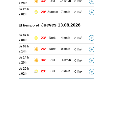
33°
Sur
14 km/h
2
0 l/m
a 20 h
de 20 h
29°
Sureste
7 km/h
2
0 l/m
a 02 h
Jueves
13.08.2026
El tiempo el
de 02 h
23°
Norte
4 km/h
2
0 l/m
a 08 h
de 08 h
26°
Norte
0 km/h
2
0 l/m
a 14 h
de 14 h
34°
Sur
14 km/h
2
0 l/m
a 20 h
de 20 h
29°
Sur
7 km/h
2
0 l/m
a 02 h