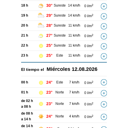
30°
18 h
Sureste
14 km/h
2
0 l/m
29°
19 h
Sureste
14 km/h
2
0 l/m
28°
20 h
Sureste
11 km/h
2
0 l/m
27°
21 h
Sureste
11 km/h
2
0 l/m
25°
22 h
Sureste
11 km/h
2
0 l/m
25°
23 h
Este
11 km/h
2
0 l/m
Miércoles
12.08.2026
El tiempo el
24°
00 h
Este
7 km/h
2
0 l/m
23°
01 h
Norte
7 km/h
2
0 l/m
de 02 h
23°
Norte
7 km/h
2
0 l/m
a 08 h
de 08 h
24°
Norte
4 km/h
2
0 l/m
a 14 h
de 14 h