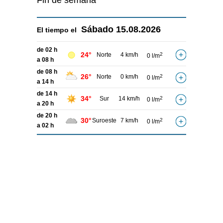
Fin de semana
Sábado
15.08.2026
El tiempo el
de 02 h
24°
Norte
4 km/h
2
0 l/m
a 08 h
de 08 h
26°
Norte
0 km/h
2
0 l/m
a 14 h
de 14 h
34°
Sur
14 km/h
2
0 l/m
a 20 h
de 20 h
30°
Suroeste
7 km/h
2
0 l/m
a 02 h