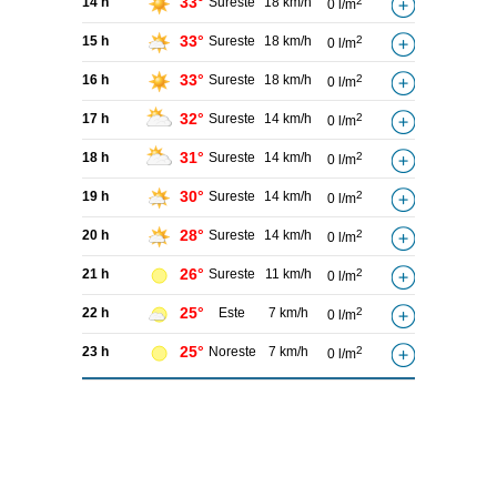
33°
14 h
Sureste
18 km/h
2
0 l/m
33°
15 h
Sureste
18 km/h
2
0 l/m
33°
16 h
Sureste
18 km/h
2
0 l/m
32°
17 h
Sureste
14 km/h
2
0 l/m
31°
18 h
Sureste
14 km/h
2
0 l/m
30°
19 h
Sureste
14 km/h
2
0 l/m
28°
20 h
Sureste
14 km/h
2
0 l/m
26°
21 h
Sureste
11 km/h
2
0 l/m
25°
22 h
Este
7 km/h
2
0 l/m
25°
23 h
Noreste
7 km/h
2
0 l/m