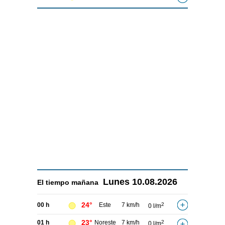
Lunes
10.08.2026
El tiempo
mañana
24°
00 h
Este
7 km/h
2
0 l/m
23°
01 h
Noreste
7 km/h
2
0 l/m