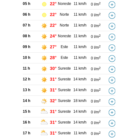
22°
05 h
Noreste
11 km/h
2
0 l/m
22°
06 h
Norte
11 km/h
2
0 l/m
22°
07 h
Norte
11 km/h
2
0 l/m
24°
08 h
Noreste
11 km/h
2
0 l/m
27°
09 h
Este
11 km/h
2
0 l/m
28°
10 h
Este
11 km/h
2
0 l/m
30°
11 h
Sureste
11 km/h
2
0 l/m
31°
12 h
Sureste
14 km/h
2
0 l/m
31°
13 h
Sureste
14 km/h
2
0 l/m
32°
14 h
Sureste
18 km/h
2
0 l/m
31°
15 h
Sureste
14 km/h
2
0 l/m
31°
16 h
Sureste
14 km/h
2
0 l/m
31°
17 h
Sureste
11 km/h
2
0 l/m