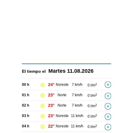
Martes
11.08.2026
El tiempo el
24°
00 h
Noreste
7 km/h
2
0 l/m
23°
01 h
Norte
7 km/h
2
0 l/m
23°
02 h
Norte
7 km/h
2
0 l/m
23°
03 h
Noreste
11 km/h
2
0 l/m
22°
04 h
Noreste
11 km/h
2
0 l/m