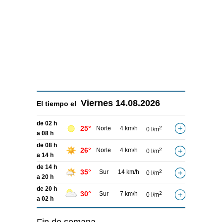
Viernes
14.08.2026
El tiempo el
de 02 h
25°
Norte
4 km/h
2
0 l/m
a 08 h
de 08 h
26°
Norte
4 km/h
2
0 l/m
a 14 h
de 14 h
35°
Sur
14 km/h
2
0 l/m
a 20 h
de 20 h
30°
Sur
7 km/h
2
0 l/m
a 02 h