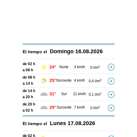
Domingo
16.08.2026
El tiempo el
de 02 h
24°
Norte
4 km/h
2
0 l/m
a 08 h
de 08 h
25°
Noroeste
4 km/h
2
0,4 l/m
a 14 h
de 14 h
31°
Sur
11 km/h
2
0,1 l/m
a 20 h
de 20 h
29°
Suroeste
7 km/h
2
0 l/m
a 02 h
Lunes
17.08.2026
El tiempo el
de 02 h