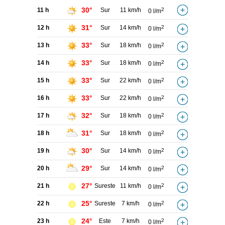
30°
11 h
Sur
11 km/h
2
0 l/m
31°
12 h
Sur
14 km/h
2
0 l/m
33°
13 h
Sur
18 km/h
2
0 l/m
33°
14 h
Sur
18 km/h
2
0 l/m
33°
15 h
Sur
22 km/h
2
0 l/m
33°
16 h
Sur
22 km/h
2
0 l/m
32°
17 h
Sur
18 km/h
2
0 l/m
31°
18 h
Sur
18 km/h
2
0 l/m
30°
19 h
Sur
14 km/h
2
0 l/m
29°
20 h
Sur
14 km/h
2
0 l/m
27°
21 h
Sureste
11 km/h
2
0 l/m
25°
22 h
Sureste
7 km/h
2
0 l/m
24°
23 h
Este
7 km/h
2
0 l/m