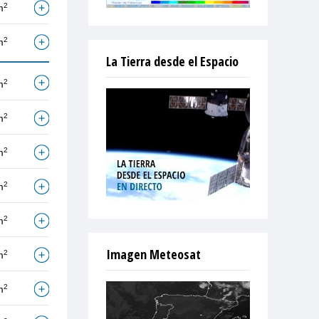
2
m
2
m
La Tierra desde el Espacio
2
m
2
m
2
m
2
m
2
m
Imagen Meteosat
2
m
2
m