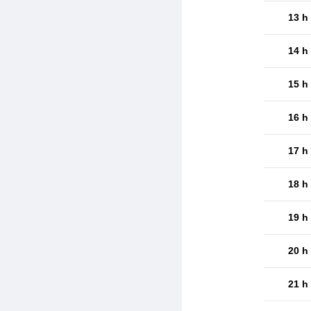
13 h
14 h
15 h
16 h
17 h
18 h
19 h
20 h
21 h