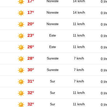
17°
Noreste
14 km/h
0 l/
17°
Noreste
14 km/h
0 l/
20°
Noreste
11 km/h
0 l/
23°
Este
11 km/h
0 l/
26°
Este
11 km/h
0 l/
28°
Sureste
7 km/h
0 l/
30°
Sureste
7 km/h
0 l/
31°
Sur
7 km/h
0 l/
32°
Sur
11 km/h
0 l/
32°
Sur
11 km/h
0 l/