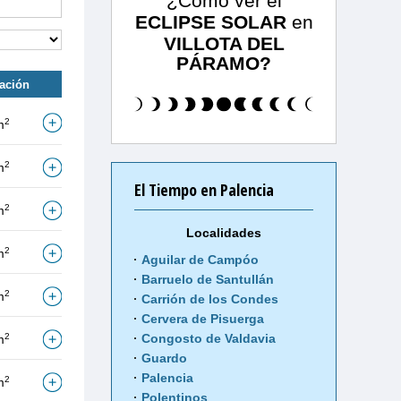
¿Cómo ver el
ECLIPSE SOLAR
en
VILLOTA DEL
PÁRAMO?
tación
2
m
2
m
El Tiempo en Palencia
2
m
Localidades
2
m
Aguilar de Campóo
Barruelo de Santullán
2
m
Carrión de los Condes
Cervera de Pisuerga
2
Congosto de Valdavia
m
Guardo
Palencia
2
m
Polentinos