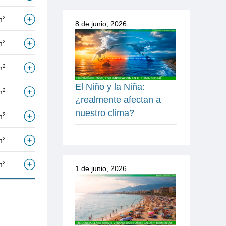
2
m
8 de junio, 2026
2
m
2
m
El Niño y la Niña:
2
m
¿realmente afectan a
nuestro clima?
2
m
2
m
2
m
1 de junio, 2026