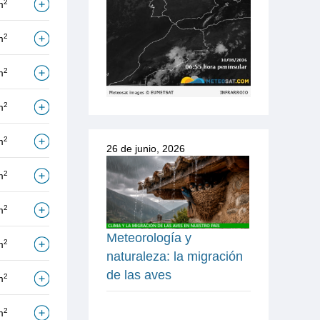
2
m
2
m
2
m
2
m
2
m
26 de junio, 2026
2
m
2
m
Meteorología y
2
m
naturaleza: la migración
de las aves
2
m
2
m