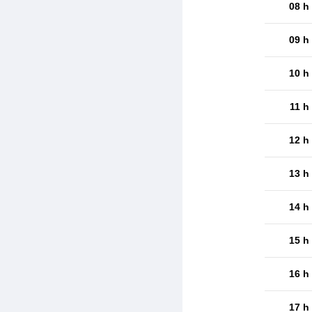
08 h
09 h
10 h
11 h
12 h
13 h
14 h
15 h
16 h
17 h