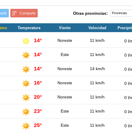
Otras provincias:
arte
Comparte
ramo
Temperatura
Viento
Velocidad
Precipi
14°
Noreste
11 km/h
0 l/
14°
Este
11 km/h
0 l/
14°
Noreste
14 km/h
0 l/
16°
Noreste
11 km/h
0 l/
20°
Noreste
11 km/h
0 l/
23°
Este
11 km/h
0 l/
25°
Este
11 km/h
0 l/