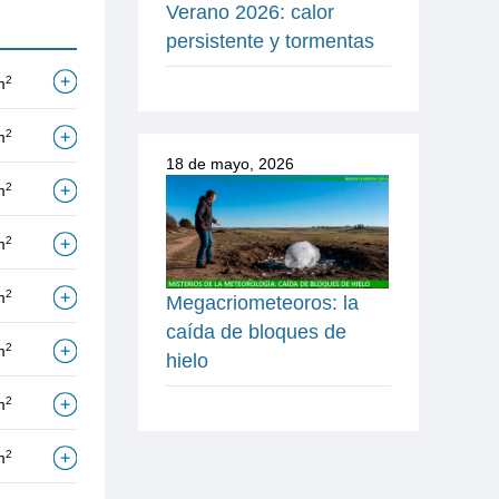
Verano 2026: calor
persistente y tormentas
2
m
2
m
18 de mayo, 2026
2
m
2
m
2
m
Megacriometeoros: la
caída de bloques de
2
m
hielo
2
m
2
m