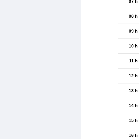
07 h
08 h
09 h
10 h
11 h
12 h
13 h
14 h
15 h
16 h