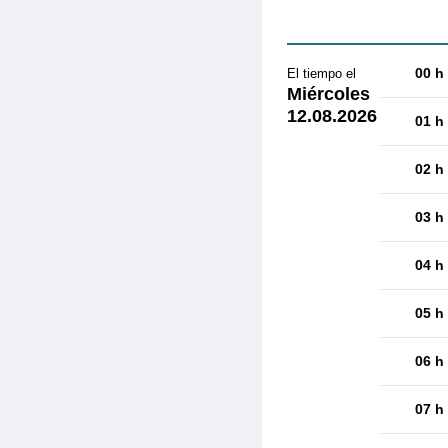
00 h
El tiempo el
Miércoles
12.08.2026
01 h
02 h
03 h
04 h
05 h
06 h
07 h