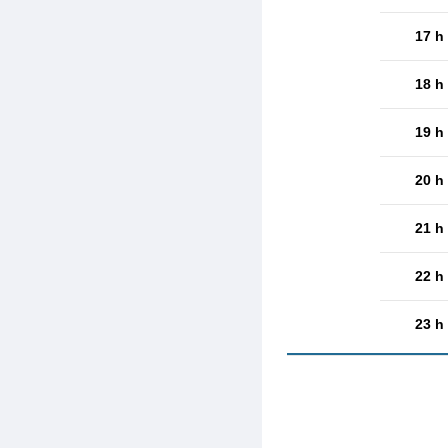
17 h
18 h
19 h
20 h
21 h
22 h
23 h