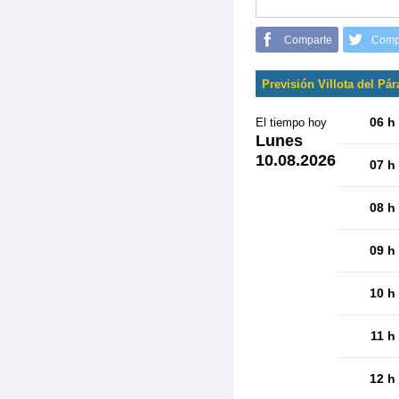
Comparte
Comp
Previsión Villota del Pá
06 h
El tiempo hoy
Lunes
10.08.2026
07 h
08 h
09 h
10 h
11 h
12 h