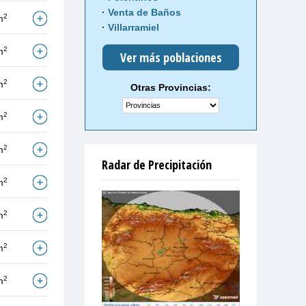
Venta de Baños
2
m
Villarramiel
2
m
Ver más poblaciones
2
m
Otras Provincias:
2
m
2
m
Radar de Precipitación
2
m
2
m
2
m
2
m