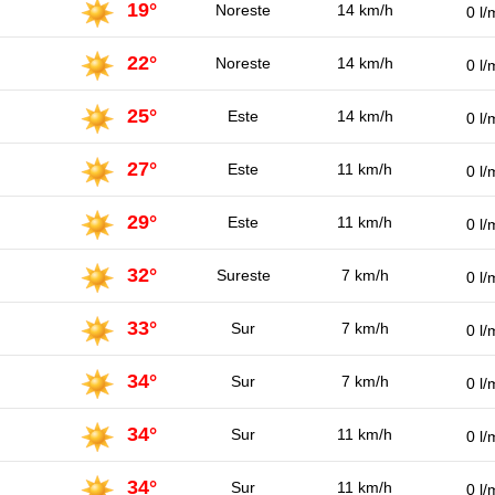
19°
Noreste
14 km/h
0 l/
22°
Noreste
14 km/h
0 l/
25°
Este
14 km/h
0 l/
27°
Este
11 km/h
0 l/
29°
Este
11 km/h
0 l/
32°
Sureste
7 km/h
0 l/
33°
Sur
7 km/h
0 l/
34°
Sur
7 km/h
0 l/
34°
Sur
11 km/h
0 l/
34°
Sur
11 km/h
0 l/