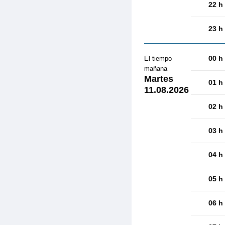
22 h
23 h
00 h
El tiempo
mañana
Martes
01 h
11.08.2026
02 h
03 h
04 h
05 h
06 h