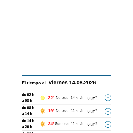
Viernes
14.08.2026
El tiempo el
de 02 h
22°
Noreste
14 km/h
2
0 l/m
a 08 h
de 08 h
19°
Noreste
11 km/h
2
0 l/m
a 14 h
de 14 h
34°
Suroeste
11 km/h
2
0 l/m
a 20 h