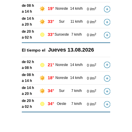
de 08 h
19°
Noreste
14 km/h
2
0 l/m
a 14 h
de 14 h
33°
Sur
11 km/h
2
0 l/m
a 20 h
de 20 h
33°
Suroeste
7 km/h
2
0 l/m
a 02 h
Jueves
13.08.2026
El tiempo el
de 02 h
21°
Noreste
14 km/h
2
0 l/m
a 08 h
de 08 h
18°
Noreste
14 km/h
2
0 l/m
a 14 h
de 14 h
34°
Sur
7 km/h
2
0 l/m
a 20 h
de 20 h
34°
Oeste
7 km/h
2
0 l/m
a 02 h