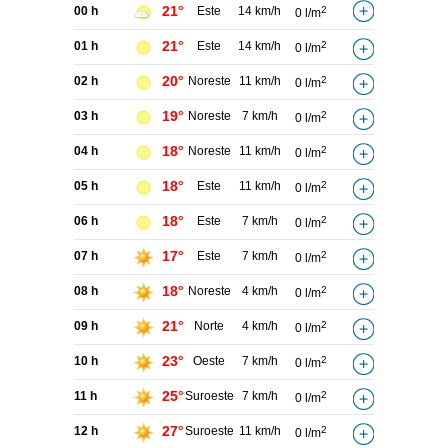
21°
00 h
Este
14 km/h
2
0 l/m
21°
01 h
Este
14 km/h
2
0 l/m
20°
02 h
Noreste
11 km/h
2
0 l/m
19°
03 h
Noreste
7 km/h
2
0 l/m
18°
04 h
Noreste
11 km/h
2
0 l/m
18°
05 h
Este
11 km/h
2
0 l/m
18°
06 h
Este
7 km/h
2
0 l/m
17°
07 h
Este
7 km/h
2
0 l/m
18°
08 h
Noreste
4 km/h
2
0 l/m
21°
09 h
Norte
4 km/h
2
0 l/m
23°
10 h
Oeste
7 km/h
2
0 l/m
25°
11 h
Suroeste
7 km/h
2
0 l/m
27°
12 h
Suroeste
11 km/h
2
0 l/m