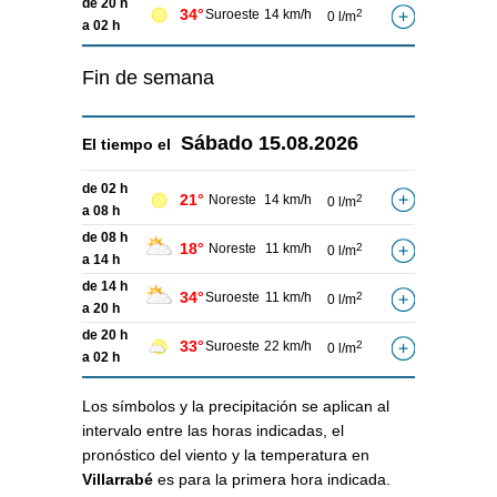
de 20 h
34°
Suroeste
14 km/h
2
0 l/m
a 02 h
Fin de semana
Sábado
15.08.2026
El tiempo el
de 02 h
21°
Noreste
14 km/h
2
0 l/m
a 08 h
de 08 h
18°
Noreste
11 km/h
2
0 l/m
a 14 h
de 14 h
34°
Suroeste
11 km/h
2
0 l/m
a 20 h
de 20 h
33°
Suroeste
22 km/h
2
0 l/m
a 02 h
Los símbolos y la precipitación se aplican al
intervalo entre las horas indicadas, el
pronóstico del viento y la temperatura en
Villarrabé
es para la primera hora indicada.