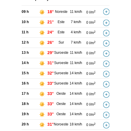
18°
09 h
Noreste
11 km/h
2
0 l/m
21°
10 h
Este
7 km/h
2
0 l/m
24°
11 h
Este
4 km/h
2
0 l/m
26°
12 h
Sur
7 km/h
2
0 l/m
29°
13 h
Suroeste
11 km/h
2
0 l/m
31°
14 h
Suroeste
11 km/h
2
0 l/m
32°
15 h
Suroeste
14 km/h
2
0 l/m
33°
16 h
Suroeste
14 km/h
2
0 l/m
33°
17 h
Oeste
14 km/h
2
0 l/m
33°
18 h
Oeste
14 km/h
2
0 l/m
33°
19 h
Oeste
14 km/h
2
0 l/m
31°
20 h
Noroeste
18 km/h
2
0 l/m