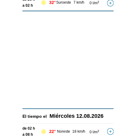
32°
Suroeste
7 km/h
2
0 l/m
a 02 h
Miércoles
12.08.2026
El tiempo el
de 02 h
22°
Noreste
18 km/h
2
0 l/m
a 08 h