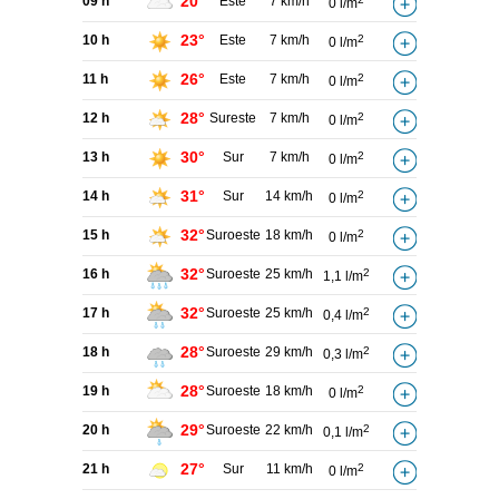
20°
09 h
Este
7 km/h
0 l/m
23°
10 h
Este
7 km/h
2
0 l/m
26°
11 h
Este
7 km/h
2
0 l/m
28°
12 h
Sureste
7 km/h
2
0 l/m
30°
13 h
Sur
7 km/h
2
0 l/m
31°
14 h
Sur
14 km/h
2
0 l/m
32°
15 h
Suroeste
18 km/h
2
0 l/m
32°
16 h
Suroeste
25 km/h
2
1,1 l/m
32°
17 h
Suroeste
25 km/h
2
0,4 l/m
28°
18 h
Suroeste
29 km/h
2
0,3 l/m
28°
19 h
Suroeste
18 km/h
2
0 l/m
29°
20 h
Suroeste
22 km/h
2
0,1 l/m
27°
21 h
Sur
11 km/h
2
0 l/m