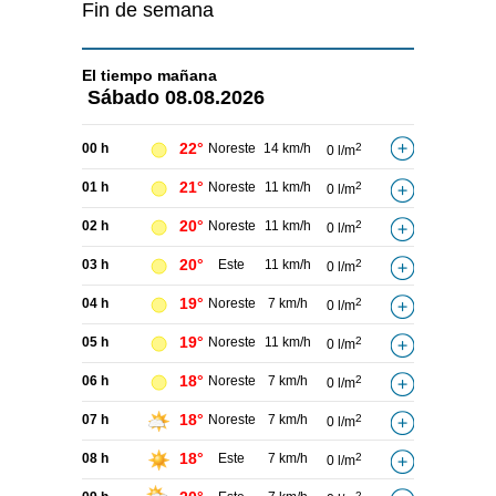
Fin de semana
El tiempo
mañana
Sábado
08.08.2026
22°
00 h
Noreste
14 km/h
2
0 l/m
21°
01 h
Noreste
11 km/h
2
0 l/m
20°
02 h
Noreste
11 km/h
2
0 l/m
20°
03 h
Este
11 km/h
2
0 l/m
19°
04 h
Noreste
7 km/h
2
0 l/m
19°
05 h
Noreste
11 km/h
2
0 l/m
18°
06 h
Noreste
7 km/h
2
0 l/m
18°
07 h
Noreste
7 km/h
2
0 l/m
18°
08 h
Este
7 km/h
2
0 l/m
2