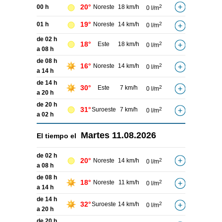
20°
00 h
Noreste
18 km/h
2
0 l/m
19°
01 h
Noreste
14 km/h
2
0 l/m
de 02 h
18°
Este
18 km/h
2
0 l/m
a 08 h
de 08 h
16°
Noreste
14 km/h
2
0 l/m
a 14 h
de 14 h
30°
Este
7 km/h
2
0 l/m
a 20 h
de 20 h
31°
Suroeste
7 km/h
2
0 l/m
a 02 h
Martes
11.08.2026
El tiempo el
de 02 h
20°
Noreste
14 km/h
2
0 l/m
a 08 h
de 08 h
18°
Noreste
11 km/h
2
0 l/m
a 14 h
de 14 h
32°
Suroeste
14 km/h
2
0 l/m
a 20 h
de 20 h