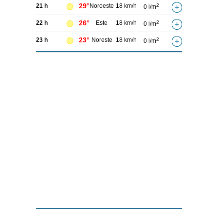
29°
21 h
Noroeste
18 km/h
2
0 l/m
26°
22 h
Este
18 km/h
2
0 l/m
23°
23 h
Noreste
18 km/h
2
0 l/m