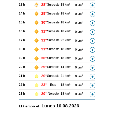
28°
13 h
Suroeste
18 km/h
2
0 l/m
29°
14 h
Suroeste
18 km/h
2
0 l/m
30°
15 h
Suroeste
18 km/h
2
0 l/m
31°
16 h
Suroeste
18 km/h
2
0 l/m
31°
17 h
Suroeste
22 km/h
2
0 l/m
31°
18 h
Suroeste
18 km/h
2
0 l/m
30°
19 h
Suroeste
18 km/h
2
0 l/m
29°
20 h
Suroeste
14 km/h
2
0 l/m
26°
21 h
Suroeste
11 km/h
2
0 l/m
23°
22 h
Este
18 km/h
2
0 l/m
20°
23 h
Noreste
18 km/h
2
0 l/m
Lunes
10.08.2026
El tiempo el