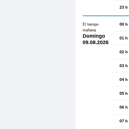
23 h
00 h
El tiempo
mañana
Domingo
01 h
09.08.2026
02 h
03 h
04 h
05 h
06 h
07 h