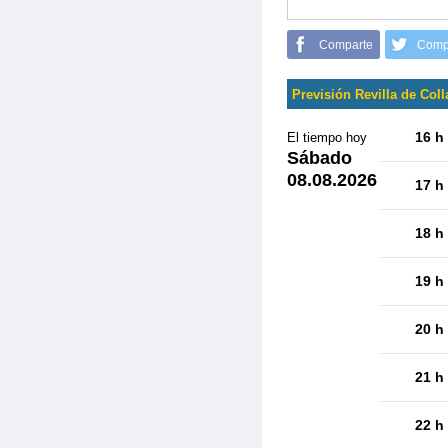
Comparte
Comp
Previsión Revilla de Col
16 h
El tiempo hoy
Sábado
08.08.2026
17 h
18 h
19 h
20 h
21 h
22 h