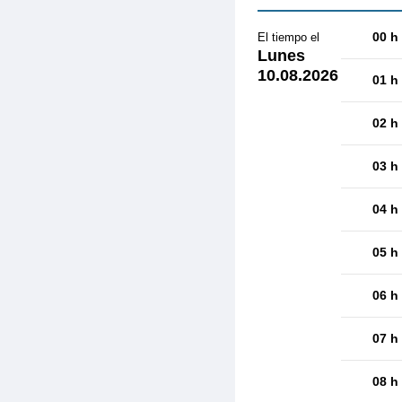
00 h
El tiempo el
Lunes
10.08.2026
01 h
02 h
03 h
04 h
05 h
06 h
07 h
08 h