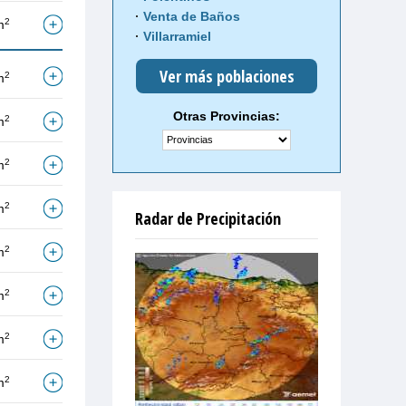
Venta de Baños
2
m
Villarramiel
Ver más poblaciones
2
m
Otras Provincias:
2
m
2
m
2
m
Radar de Precipitación
2
m
2
m
2
m
2
m