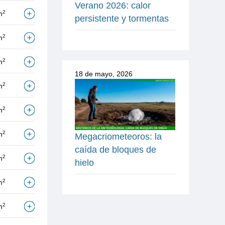
Verano 2026: calor
2
m
persistente y tormentas
2
m
2
m
18 de mayo, 2026
2
m
2
m
2
m
Megacriometeoros: la
caída de bloques de
2
m
hielo
2
m
2
m