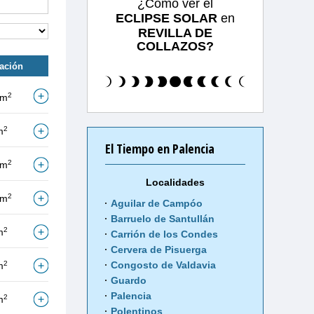
¿Cómo ver el
ECLIPSE SOLAR
en
REVILLA DE
COLLAZOS?
tación
2
/m
2
m
El Tiempo en Palencia
2
/m
Localidades
2
/m
Aguilar de Campóo
Barruelo de Santullán
2
m
Carrión de los Condes
Cervera de Pisuerga
2
Congosto de Valdavia
m
Guardo
Palencia
2
m
Polentinos