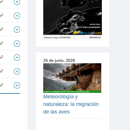
2
m
2
m
2
m
2
m
2
m
26 de junio, 2026
2
m
2
m
Meteorología y
naturaleza: la migración
de las aves