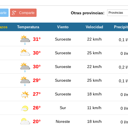
Otras provincias:
arte
Comparte
lazos
Temperatura
Viento
Velocidad
Precipi
31°
Suroeste
22 km/h
0,1 l
30°
Suroeste
25 km/h
0 l/
30°
Suroeste
22 km/h
0,2 l
29°
Suroeste
25 km/h
0,1 l
27°
Suroeste
18 km/h
0 l/
26°
Sur
11 km/h
0 l/
20°
Noreste
18 km/h
0 l/