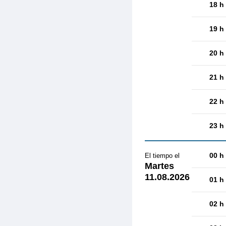
18 h
19 h
20 h
21 h
22 h
23 h
00 h
El tiempo el
Martes
11.08.2026
01 h
02 h