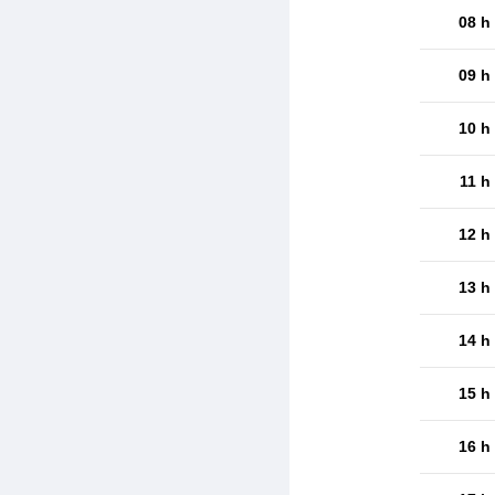
08 h
09 h
10 h
11 h
12 h
13 h
14 h
15 h
16 h