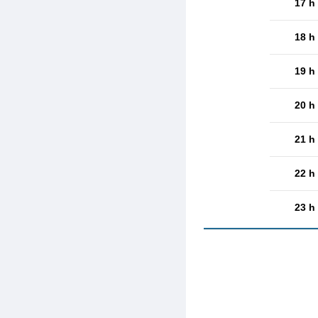
17 h
18 h
19 h
20 h
21 h
22 h
23 h