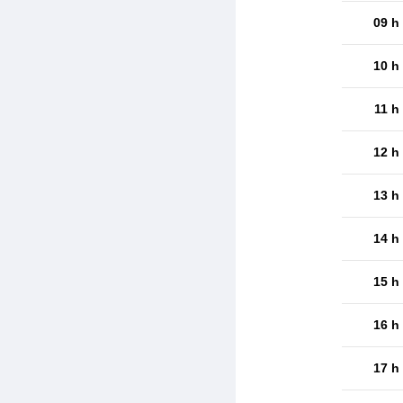
09 h
10 h
11 h
12 h
13 h
14 h
15 h
16 h
17 h