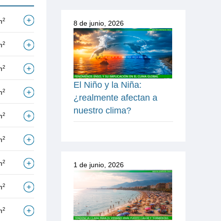
2
m
8 de junio, 2026
2
m
2
m
El Niño y la Niña:
2
m
¿realmente afectan a
nuestro clima?
2
m
2
m
2
m
1 de junio, 2026
2
m
2
m