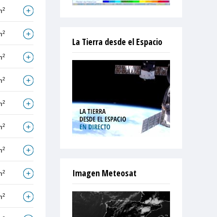
2
m
2
m
La Tierra desde el Espacio
2
m
2
m
2
m
2
m
2
m
Imagen Meteosat
2
m
2
m