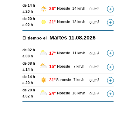
de 14 h
26°
Noreste
14 km/h
2
0 l/m
a 20 h
de 20 h
21°
Noreste
18 km/h
2
0 l/m
a 02 h
Martes
11.08.2026
El tiempo el
de 02 h
17°
Noreste
11 km/h
2
0 l/m
a 08 h
de 08 h
15°
Noreste
7 km/h
2
0 l/m
a 14 h
de 14 h
31°
Suroeste
7 km/h
2
0 l/m
a 20 h
de 20 h
24°
Noreste
18 km/h
2
0 l/m
a 02 h