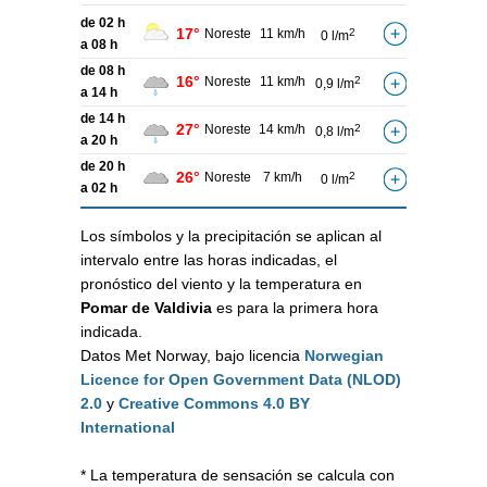
de 02 h
17°
Noreste
11 km/h
2
0 l/m
a 08 h
de 08 h
16°
Noreste
11 km/h
2
0,9 l/m
a 14 h
de 14 h
27°
Noreste
14 km/h
2
0,8 l/m
a 20 h
de 20 h
26°
Noreste
7 km/h
2
0 l/m
a 02 h
Los símbolos y la precipitación se aplican al
intervalo entre las horas indicadas, el
pronóstico del viento y la temperatura en
Pomar de Valdivia
es para la primera hora
indicada.
Datos Met Norway, bajo licencia
Norwegian
Licence for Open Government Data (NLOD)
2.0
y
Creative Commons 4.0 BY
International
* La temperatura de sensación se calcula con