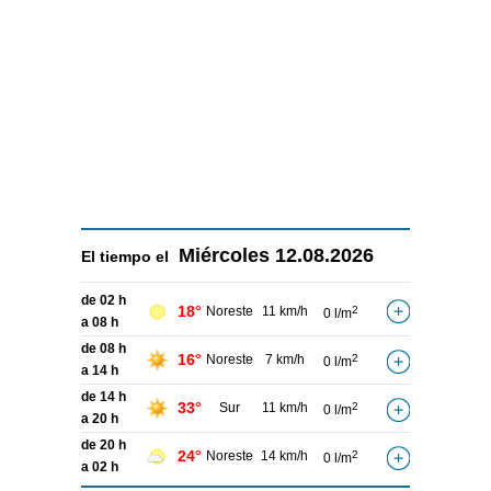
Miércoles
12.08.2026
El tiempo el
de 02 h
18°
Noreste
11 km/h
2
0 l/m
a 08 h
de 08 h
16°
Noreste
7 km/h
2
0 l/m
a 14 h
de 14 h
33°
Sur
11 km/h
2
0 l/m
a 20 h
de 20 h
24°
Noreste
14 km/h
2
0 l/m
a 02 h