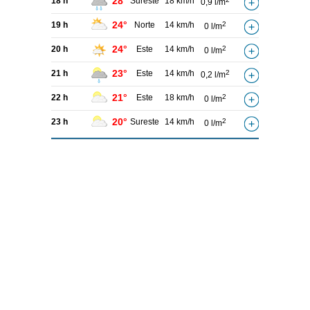
28°
18 h
Sureste
18 km/h
0,9 l/m
24°
19 h
Norte
14 km/h
2
0 l/m
24°
20 h
Este
14 km/h
2
0 l/m
23°
21 h
Este
14 km/h
2
0,2 l/m
21°
22 h
Este
18 km/h
2
0 l/m
20°
23 h
Sureste
14 km/h
2
0 l/m