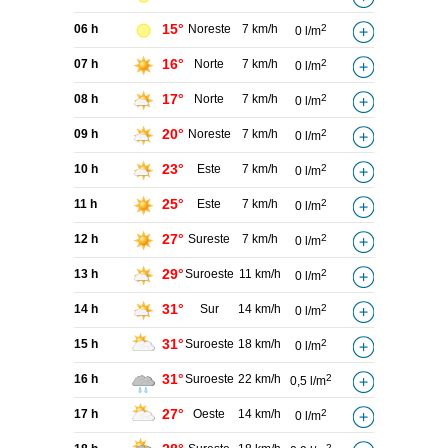
15°
06 h
Noreste
7 km/h
2
0 l/m
16°
07 h
Norte
7 km/h
2
0 l/m
17°
08 h
Norte
7 km/h
2
0 l/m
20°
09 h
Noreste
7 km/h
2
0 l/m
23°
10 h
Este
7 km/h
2
0 l/m
25°
11 h
Este
7 km/h
2
0 l/m
27°
12 h
Sureste
7 km/h
2
0 l/m
29°
13 h
Suroeste
11 km/h
2
0 l/m
31°
14 h
Sur
14 km/h
2
0 l/m
31°
15 h
Suroeste
18 km/h
2
0 l/m
31°
16 h
Suroeste
22 km/h
2
0,5 l/m
27°
17 h
Oeste
14 km/h
2
0 l/m
2