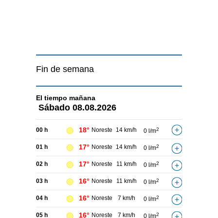
Fin de semana
El tiempo
mañana
Sábado
08.08.2026
18°
00 h
Noreste
14 km/h
2
0 l/m
17°
01 h
Noreste
14 km/h
2
0 l/m
17°
02 h
Noreste
11 km/h
2
0 l/m
16°
03 h
Noreste
11 km/h
2
0 l/m
16°
04 h
Noreste
7 km/h
2
0 l/m
16°
05 h
Noreste
7 km/h
2
0 l/m