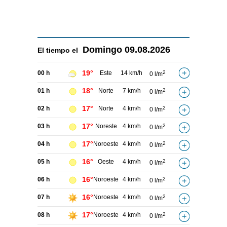
Domingo
09.08.2026
El tiempo el
19°
00 h
Este
14 km/h
2
0 l/m
18°
01 h
Norte
7 km/h
2
0 l/m
17°
02 h
Norte
4 km/h
2
0 l/m
17°
03 h
Noreste
4 km/h
2
0 l/m
17°
04 h
Noroeste
4 km/h
2
0 l/m
16°
05 h
Oeste
4 km/h
2
0 l/m
16°
06 h
Noroeste
4 km/h
2
0 l/m
16°
07 h
Noroeste
4 km/h
2
0 l/m
17°
08 h
Noroeste
4 km/h
2
0 l/m