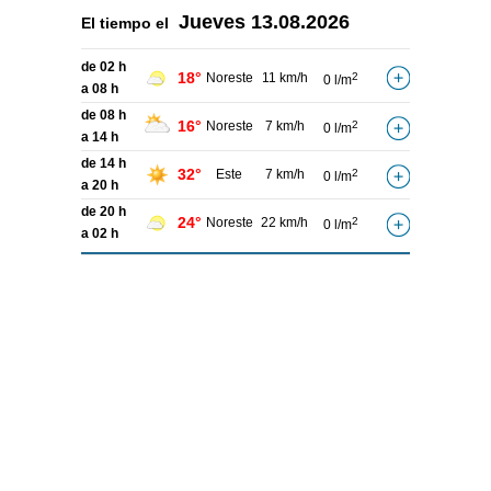
Jueves
13.08.2026
El tiempo el
de 02 h
18°
Noreste
11 km/h
2
0 l/m
a 08 h
de 08 h
16°
Noreste
7 km/h
2
0 l/m
a 14 h
de 14 h
32°
Este
7 km/h
2
0 l/m
a 20 h
de 20 h
24°
Noreste
22 km/h
2
0 l/m
a 02 h