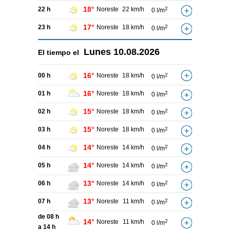
18°
22 h
Noreste
22 km/h
2
0 l/m
17°
23 h
Noreste
18 km/h
2
0 l/m
Lunes
10.08.2026
El tiempo el
16°
00 h
Noreste
18 km/h
2
0 l/m
16°
01 h
Noreste
18 km/h
2
0 l/m
15°
02 h
Noreste
18 km/h
2
0 l/m
15°
03 h
Noreste
18 km/h
2
0 l/m
14°
04 h
Noreste
14 km/h
2
0 l/m
14°
05 h
Noreste
14 km/h
2
0 l/m
13°
06 h
Noreste
14 km/h
2
0 l/m
13°
07 h
Noreste
11 km/h
2
0 l/m
de 08 h
14°
Noreste
11 km/h
2
0 l/m
a 14 h