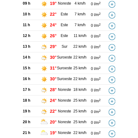
19°
09 h
Noreste
4 km/h
2
0 l/m
22°
10 h
Este
7 km/h
2
0 l/m
24°
11 h
Este
7 km/h
2
0 l/m
26°
12 h
Este
11 km/h
2
0 l/m
29°
13 h
Sur
22 km/h
2
0 l/m
30°
14 h
Suroeste
22 km/h
2
0 l/m
31°
15 h
Suroeste
25 km/h
2
0 l/m
30°
16 h
Suroeste
22 km/h
2
0 l/m
28°
17 h
Noreste
18 km/h
2
0 l/m
24°
18 h
Noreste
25 km/h
2
0 l/m
22°
19 h
Noreste
25 km/h
2
0 l/m
20°
20 h
Noreste
25 km/h
2
0 l/m
19°
21 h
Noreste
22 km/h
2
0 l/m