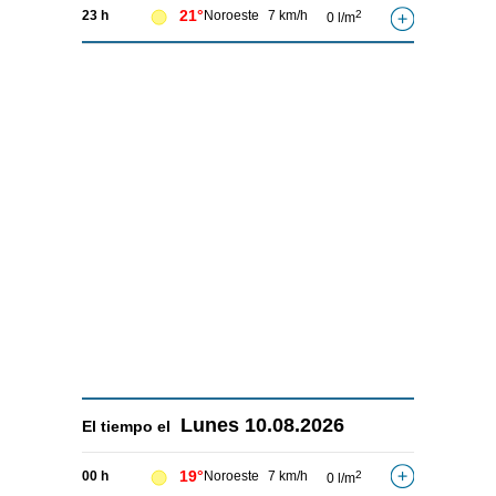
21°
23 h
Noroeste
7 km/h
2
0 l/m
Lunes
10.08.2026
El tiempo el
19°
00 h
Noroeste
7 km/h
2
0 l/m