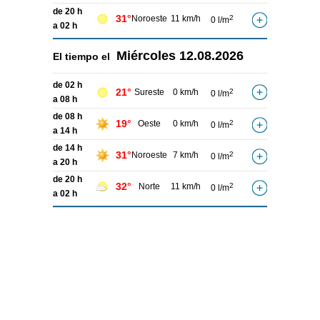
de 20 h
31°
Noroeste
11 km/h
2
0 l/m
a 02 h
Miércoles
12.08.2026
El tiempo el
de 02 h
21°
Sureste
0 km/h
2
0 l/m
a 08 h
de 08 h
19°
Oeste
0 km/h
2
0 l/m
a 14 h
de 14 h
31°
Noroeste
7 km/h
2
0 l/m
a 20 h
de 20 h
32°
Norte
11 km/h
2
0 l/m
a 02 h