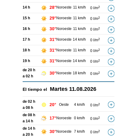
28°
14 h
Noroeste
11 km/h
2
0 l/m
29°
15 h
Noroeste
11 km/h
2
0 l/m
30°
16 h
Noroeste
11 km/h
2
0 l/m
31°
17 h
Noroeste
14 km/h
2
0 l/m
31°
18 h
Noroeste
11 km/h
2
0 l/m
31°
19 h
Noroeste
14 km/h
2
0 l/m
de 20 h
30°
Noroeste
18 km/h
2
0 l/m
a 02 h
Martes
11.08.2026
El tiempo el
de 02 h
20°
Oeste
4 km/h
2
0 l/m
a 08 h
de 08 h
17°
Noroeste
0 km/h
2
0 l/m
a 14 h
de 14 h
30°
Noroeste
7 km/h
2
0 l/m
a 20 h