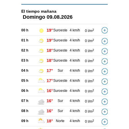
El tiempo
mañana
Domingo
09.08.2026
19°
00 h
Suroeste
4 km/h
2
0 l/m
19°
01 h
Suroeste
4 km/h
2
0 l/m
18°
02 h
Suroeste
4 km/h
2
0 l/m
18°
03 h
Suroeste
4 km/h
2
0 l/m
17°
04 h
Sur
4 km/h
2
0 l/m
17°
05 h
Suroeste
4 km/h
2
0 l/m
16°
06 h
Suroeste
4 km/h
2
0 l/m
16°
07 h
Sur
4 km/h
2
0 l/m
16°
08 h
Sur
4 km/h
2
0 l/m
18°
09 h
Norte
4 km/h
2
0 l/m