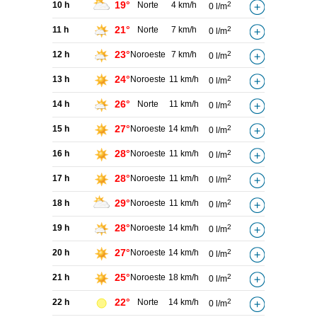
19°
10 h
Norte
4 km/h
2
0 l/m
21°
11 h
Norte
7 km/h
2
0 l/m
23°
12 h
Noroeste
7 km/h
2
0 l/m
24°
13 h
Noroeste
11 km/h
2
0 l/m
26°
14 h
Norte
11 km/h
2
0 l/m
27°
15 h
Noroeste
14 km/h
2
0 l/m
28°
16 h
Noroeste
11 km/h
2
0 l/m
28°
17 h
Noroeste
11 km/h
2
0 l/m
29°
18 h
Noroeste
11 km/h
2
0 l/m
28°
19 h
Noroeste
14 km/h
2
0 l/m
27°
20 h
Noroeste
14 km/h
2
0 l/m
25°
21 h
Noroeste
18 km/h
2
0 l/m
22°
22 h
Norte
14 km/h
2
0 l/m