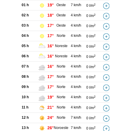
19°
01 h
Oeste
7 km/h
2
0 l/m
18°
02 h
Oeste
4 km/h
2
0 l/m
17°
03 h
Oeste
4 km/h
2
0 l/m
17°
04 h
Norte
4 km/h
2
0 l/m
16°
05 h
Noreste
4 km/h
2
0 l/m
16°
06 h
Noreste
4 km/h
2
0 l/m
16°
07 h
Norte
4 km/h
2
0 l/m
17°
08 h
Norte
4 km/h
2
0 l/m
17°
09 h
Norte
4 km/h
2
0 l/m
19°
10 h
Norte
4 km/h
2
0 l/m
21°
11 h
Norte
4 km/h
2
0 l/m
24°
12 h
Norte
7 km/h
2
0 l/m
26°
13 h
Noroeste
7 km/h
2
0 l/m