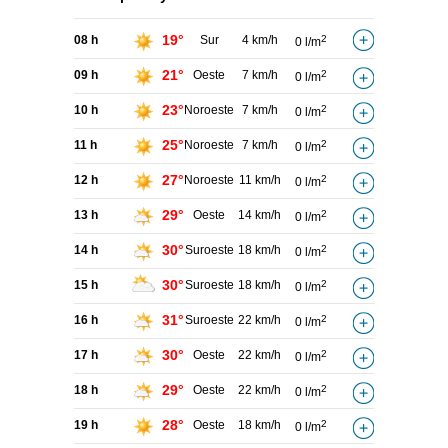
19°
08 h
Sur
4 km/h
2
0 l/m
21°
09 h
Oeste
7 km/h
2
0 l/m
23°
10 h
Noroeste
7 km/h
2
0 l/m
25°
11 h
Noroeste
7 km/h
2
0 l/m
27°
12 h
Noroeste
11 km/h
2
0 l/m
29°
13 h
Oeste
14 km/h
2
0 l/m
30°
14 h
Suroeste
18 km/h
2
0 l/m
30°
15 h
Suroeste
18 km/h
2
0 l/m
31°
16 h
Suroeste
22 km/h
2
0 l/m
30°
17 h
Oeste
22 km/h
2
0 l/m
29°
18 h
Oeste
22 km/h
2
0 l/m
28°
19 h
Oeste
18 km/h
2
0 l/m