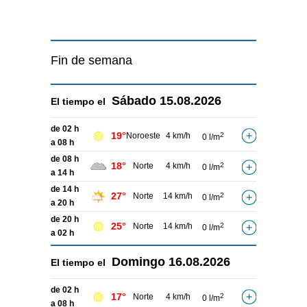
Fin de semana
Sábado
15.08.2026
El tiempo el
de 02 h
19°
Noroeste
4 km/h
2
0 l/m
a 08 h
de 08 h
18°
Norte
4 km/h
2
0 l/m
a 14 h
de 14 h
27°
Norte
14 km/h
2
0 l/m
a 20 h
de 20 h
25°
Norte
14 km/h
2
0 l/m
a 02 h
Domingo
16.08.2026
El tiempo el
de 02 h
17°
Norte
4 km/h
2
0 l/m
a 08 h