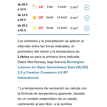
de 08 h
16°
Este
0 km/h
2
0 l/m
a 14 h
de 14 h
28°
Norte
14 km/h
2
0 l/m
a 20 h
de 20 h
25°
Norte
14 km/h
2
0 l/m
a 02 h
Los símbolos y la precipitación se aplican al
intervalo entre las horas indicadas, el
pronóstico del viento y la temperatura en
Lobios
es para la primera hora indicada.
Datos Met Norway, bajo licencia
Norwegian
Licence for Open Government Data (NLOD)
2.0
y
Creative Commons 4.0 BY
International
* La temperatura de sensación se calcula con
la fórmula de temperatura aparente, basada
en un modelo matemático de un adulto,
caminando al aire libre, a la sombra