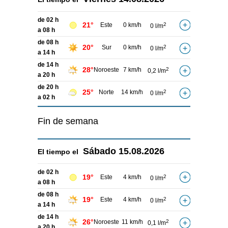
de 02 h
21°
Este
0 km/h
2
0 l/m
a 08 h
de 08 h
20°
Sur
0 km/h
2
0 l/m
a 14 h
de 14 h
28°
Noroeste
7 km/h
2
0,2 l/m
a 20 h
de 20 h
25°
Norte
14 km/h
2
0 l/m
a 02 h
Fin de semana
Sábado
15.08.2026
El tiempo el
de 02 h
19°
Este
4 km/h
2
0 l/m
a 08 h
de 08 h
19°
Este
4 km/h
2
0 l/m
a 14 h
de 14 h
26°
Noroeste
11 km/h
2
0,1 l/m
a 20 h