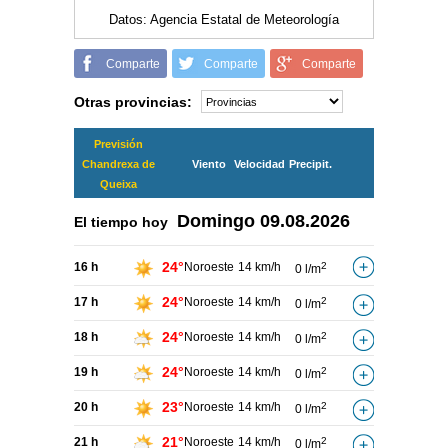
Datos: Agencia Estatal de Meteorología
Comparte
Comparte
Comparte
Otras provincias:
Previsión
Chandrexa de
Viento
Velocidad
Precipit.
Queixa
Domingo
09.08.2026
El tiempo hoy
24°
16 h
Noroeste
14 km/h
2
0 l/m
24°
17 h
Noroeste
14 km/h
2
0 l/m
24°
18 h
Noroeste
14 km/h
2
0 l/m
24°
19 h
Noroeste
14 km/h
2
0 l/m
23°
20 h
Noroeste
14 km/h
2
0 l/m
21°
21 h
Noroeste
14 km/h
2
0 l/m