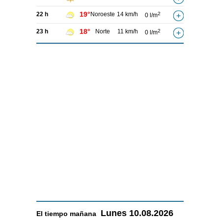
19°
22 h
Noroeste
14 km/h
2
0 l/m
18°
23 h
Norte
11 km/h
2
0 l/m
Lunes
10.08.2026
El tiempo
mañana