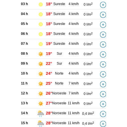
18°
03 h
Sureste
4 km/h
2
0 l/m
18°
04 h
Sureste
4 km/h
2
0 l/m
18°
05 h
Sureste
4 km/h
2
0 l/m
18°
06 h
Sureste
4 km/h
2
0 l/m
19°
07 h
Sureste
4 km/h
2
0 l/m
19°
08 h
Sur
4 km/h
2
0 l/m
22°
09 h
Sur
4 km/h
2
0 l/m
24°
10 h
Norte
4 km/h
2
0 l/m
25°
11 h
Norte
7 km/h
2
0 l/m
26°
12 h
Noroeste
7 km/h
2
0 l/m
27°
13 h
Noroeste
11 km/h
2
0 l/m
28°
14 h
Noroeste
11 km/h
2
0,4 l/m
28°
15 h
Noroeste
11 km/h
2
0,4 l/m