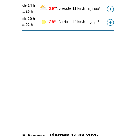
de 14 h
29°
Noroeste
11 km/h
2
0,1 l/m
a 20 h
de 20 h
28°
Norte
14 km/h
2
0 l/m
a 02 h
Viernes
14.08.2026
El tiempo el