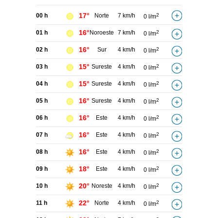
17°
00 h
Norte
7 km/h
2
0 l/m
16°
01 h
Noroeste
7 km/h
2
0 l/m
16°
02 h
Sur
4 km/h
2
0 l/m
15°
03 h
Sureste
4 km/h
2
0 l/m
15°
04 h
Sureste
4 km/h
2
0 l/m
16°
05 h
Sureste
4 km/h
2
0 l/m
16°
06 h
Este
4 km/h
2
0 l/m
16°
07 h
Este
4 km/h
2
0 l/m
16°
08 h
Este
4 km/h
2
0 l/m
18°
09 h
Este
4 km/h
2
0 l/m
20°
10 h
Noreste
4 km/h
2
0 l/m
22°
11 h
Norte
4 km/h
2
0 l/m