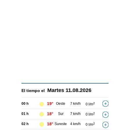
Martes
11.08.2026
El tiempo el
19°
00 h
Oeste
7 km/h
2
0 l/m
18°
01 h
Sur
7 km/h
2
0 l/m
18°
02 h
Sureste
4 km/h
2
0 l/m