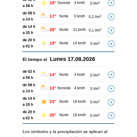
18°
Sureste
4 km/h
2
0 l/m
a 08 h
de 08 h
17°
Norte
0 km/h
2
0,2 l/m
a 14 h
de 14 h
26°
Norte
11 km/h
2
0,1 l/m
a 20 h
de 20 h
19°
Norte
14 km/h
2
0 l/m
a 02 h
Lunes
17.08.2026
El tiempo el
de 02 h
14°
Norte
4 km/h
2
0 l/m
a 08 h
de 08 h
13°
Noreste
4 km/h
2
0 l/m
a 14 h
de 14 h
23°
Norte
18 km/h
2
0 l/m
a 20 h
de 20 h
20°
Norte
18 km/h
2
0 l/m
a 02 h
Los símbolos y la precipitación se aplican al