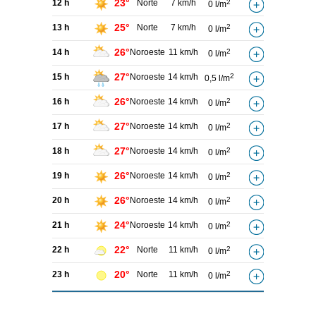
23°
12 h
Norte
7 km/h
2
0 l/m
25°
13 h
Norte
7 km/h
2
0 l/m
26°
14 h
Noroeste
11 km/h
2
0 l/m
27°
15 h
Noroeste
14 km/h
2
0,5 l/m
26°
16 h
Noroeste
14 km/h
2
0 l/m
27°
17 h
Noroeste
14 km/h
2
0 l/m
27°
18 h
Noroeste
14 km/h
2
0 l/m
26°
19 h
Noroeste
14 km/h
2
0 l/m
26°
20 h
Noroeste
14 km/h
2
0 l/m
24°
21 h
Noroeste
14 km/h
2
0 l/m
22°
22 h
Norte
11 km/h
2
0 l/m
20°
23 h
Norte
11 km/h
2
0 l/m