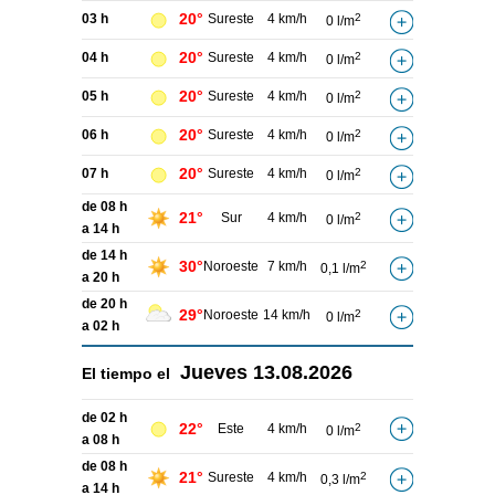
20°
03 h
Sureste
4 km/h
2
0 l/m
20°
04 h
Sureste
4 km/h
2
0 l/m
20°
05 h
Sureste
4 km/h
2
0 l/m
20°
06 h
Sureste
4 km/h
2
0 l/m
20°
07 h
Sureste
4 km/h
2
0 l/m
de 08 h
21°
Sur
4 km/h
2
0 l/m
a 14 h
de 14 h
30°
Noroeste
7 km/h
2
0,1 l/m
a 20 h
de 20 h
29°
Noroeste
14 km/h
2
0 l/m
a 02 h
Jueves
13.08.2026
El tiempo el
de 02 h
22°
Este
4 km/h
2
0 l/m
a 08 h
de 08 h
21°
Sureste
4 km/h
2
0,3 l/m
a 14 h