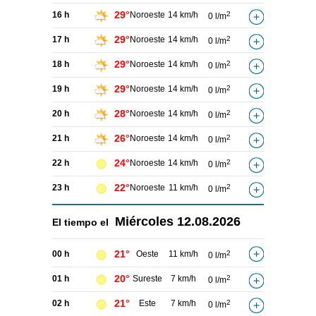
29°
16 h
Noroeste
14 km/h
2
0 l/m
29°
17 h
Noroeste
14 km/h
2
0 l/m
29°
18 h
Noroeste
14 km/h
2
0 l/m
29°
19 h
Noroeste
14 km/h
2
0 l/m
28°
20 h
Noroeste
14 km/h
2
0 l/m
26°
21 h
Noroeste
14 km/h
2
0 l/m
24°
22 h
Noroeste
14 km/h
2
0 l/m
22°
23 h
Noroeste
11 km/h
2
0 l/m
Miércoles
12.08.2026
El tiempo el
21°
00 h
Oeste
11 km/h
2
0 l/m
20°
01 h
Sureste
7 km/h
2
0 l/m
21°
02 h
Este
7 km/h
2
0 l/m