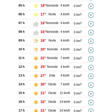
18°
05 h
Noroeste
4 km/h
2
0 l/m
17°
06 h
Norte
4 km/h
2
0 l/m
16°
07 h
Noroeste
4 km/h
2
0 l/m
16°
08 h
Noroeste
4 km/h
2
0 l/m
18°
09 h
Norte
4 km/h
2
0 l/m
20°
10 h
Noreste
4 km/h
2
0 l/m
22°
11 h
Noreste
7 km/h
2
0 l/m
25°
12 h
Noreste
4 km/h
2
0 l/m
27°
13 h
Este
4 km/h
2
0 l/m
30°
14 h
Oeste
7 km/h
2
0 l/m
31°
15 h
Oeste
11 km/h
2
0 l/m
32°
16 h
Oeste
14 km/h
2
0 l/m
31°
17 h
Oeste
14 km/h
2
0 l/m