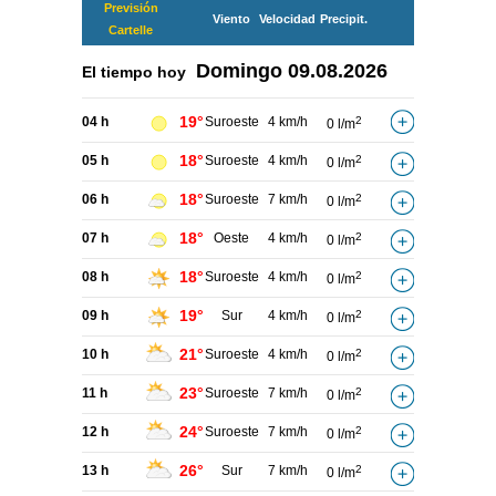
Previsión
Viento
Velocidad
Precipit.
Cartelle
Domingo
09.08.2026
El tiempo hoy
19°
04 h
Suroeste
4 km/h
2
0 l/m
18°
05 h
Suroeste
4 km/h
2
0 l/m
18°
06 h
Suroeste
7 km/h
2
0 l/m
18°
07 h
Oeste
4 km/h
2
0 l/m
18°
08 h
Suroeste
4 km/h
2
0 l/m
19°
09 h
Sur
4 km/h
2
0 l/m
21°
10 h
Suroeste
4 km/h
2
0 l/m
23°
11 h
Suroeste
7 km/h
2
0 l/m
24°
12 h
Suroeste
7 km/h
2
0 l/m
26°
13 h
Sur
7 km/h
2
0 l/m