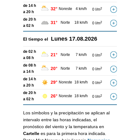
de 14 h
32°
Noreste
4 km/h
2
0 l/m
a 20 h
de 20 h
31°
Norte
18 km/h
2
0 l/m
a 02 h
Lunes
17.08.2026
El tiempo el
de 02 h
21°
Norte
7 km/h
2
0 l/m
a 08 h
de 08 h
20°
Norte
7 km/h
2
0 l/m
a 14 h
de 14 h
29°
Noreste
18 km/h
2
0 l/m
a 20 h
de 20 h
26°
Noreste
18 km/h
2
0 l/m
a 02 h
Los símbolos y la precipitación se aplican al
intervalo entre las horas indicadas, el
pronóstico del viento y la temperatura en
Cartelle
es para la primera hora indicada.