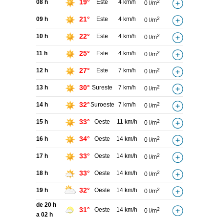
19°
08 h
Este
4 km/h
2
0 l/m
21°
09 h
Este
4 km/h
2
0 l/m
22°
10 h
Este
4 km/h
2
0 l/m
25°
11 h
Este
4 km/h
2
0 l/m
27°
12 h
Este
7 km/h
2
0 l/m
30°
13 h
Sureste
7 km/h
2
0 l/m
32°
14 h
Suroeste
7 km/h
2
0 l/m
33°
15 h
Oeste
11 km/h
2
0 l/m
34°
16 h
Oeste
14 km/h
2
0 l/m
33°
17 h
Oeste
14 km/h
2
0 l/m
33°
18 h
Oeste
14 km/h
2
0 l/m
32°
19 h
Oeste
14 km/h
2
0 l/m
de 20 h
31°
Oeste
14 km/h
2
0 l/m
a 02 h