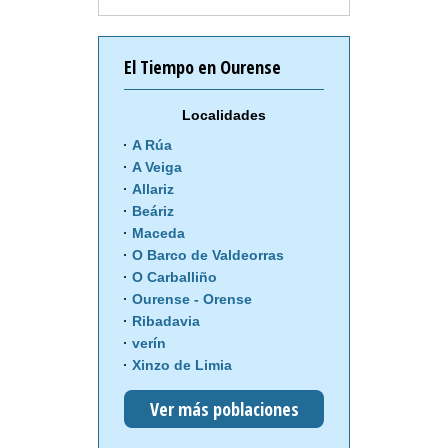
El Tiempo en Ourense
Localidades
A Rúa
A Veiga
Allariz
Beáriz
Maceda
O Barco de Valdeorras
O Carballiño
Ourense - Orense
Ribadavia
verín
Xinzo de Limia
Ver más poblaciones