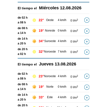
Miércoles
12.08.2026
El tiempo el
de 02 h
22°
Oeste
4 km/h
2
0 l/m
a 08 h
de 08 h
19°
Noreste
0 km/h
2
0 l/m
a 14 h
de 14 h
34°
Suroeste
4 km/h
2
0 l/m
a 20 h
de 20 h
32°
Noroeste
7 km/h
2
0 l/m
a 02 h
Jueves
13.08.2026
El tiempo el
de 02 h
23°
Noroeste
4 km/h
2
0 l/m
a 08 h
de 08 h
19°
Norte
0 km/h
2
0 l/m
a 14 h
de 14 h
33°
Este
4 km/h
2
0 l/m
a 20 h
de 20 h