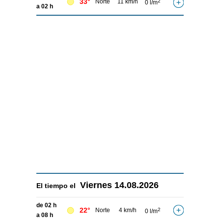
33°
Norte
11 km/h
2
0 l/m
a 02 h
Viernes
14.08.2026
El tiempo el
de 02 h
22°
Norte
4 km/h
2
0 l/m
a 08 h