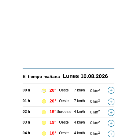
Lunes
10.08.2026
El tiempo
mañana
20°
00 h
Oeste
7 km/h
2
0 l/m
20°
01 h
Oeste
7 km/h
2
0 l/m
19°
02 h
Suroeste
4 km/h
2
0 l/m
19°
03 h
Oeste
4 km/h
2
0 l/m
18°
04 h
Oeste
4 km/h
2
0 l/m