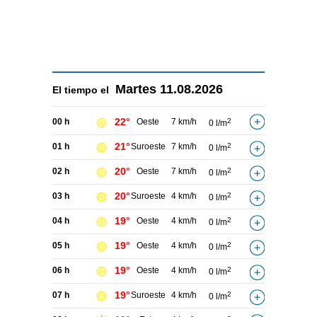
Martes
11.08.2026
El tiempo el
22°
00 h
Oeste
7 km/h
2
0 l/m
21°
01 h
Suroeste
7 km/h
2
0 l/m
20°
02 h
Oeste
7 km/h
2
0 l/m
20°
03 h
Suroeste
4 km/h
2
0 l/m
19°
04 h
Oeste
4 km/h
2
0 l/m
19°
05 h
Oeste
4 km/h
2
0 l/m
19°
06 h
Oeste
4 km/h
2
0 l/m
19°
07 h
Suroeste
4 km/h
2
0 l/m