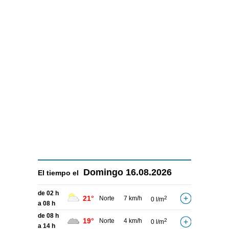
Domingo
16.08.2026
El tiempo el
de 02 h
21°
Norte
7 km/h
2
0 l/m
a 08 h
de 08 h
19°
Norte
4 km/h
2
0 l/m
a 14 h