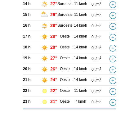
27°
14 h
Suroeste
11 km/h
2
0 l/m
29°
15 h
Suroeste
11 km/h
2
0 l/m
29°
16 h
Suroeste
14 km/h
2
0 l/m
29°
17 h
Oeste
14 km/h
2
0 l/m
28°
18 h
Oeste
14 km/h
2
0 l/m
27°
19 h
Oeste
14 km/h
2
0 l/m
26°
20 h
Oeste
14 km/h
2
0 l/m
24°
21 h
Oeste
14 km/h
2
0 l/m
22°
22 h
Oeste
11 km/h
2
0 l/m
21°
23 h
Oeste
7 km/h
2
0 l/m