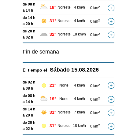
de 08 h
18°
Noreste
4 km/h
2
0 l/m
a 14 h
de 14 h
31°
Noreste
4 km/h
2
0 l/m
a 20 h
de 20 h
32°
Noreste
18 km/h
2
0 l/m
a 02 h
Fin de semana
Sábado
15.08.2026
El tiempo el
de 02 h
21°
Norte
4 km/h
2
0 l/m
a 08 h
de 08 h
19°
Norte
4 km/h
2
0 l/m
a 14 h
de 14 h
31°
Noreste
7 km/h
2
0 l/m
a 20 h
de 20 h
31°
Noreste
18 km/h
2
0 l/m
a 02 h