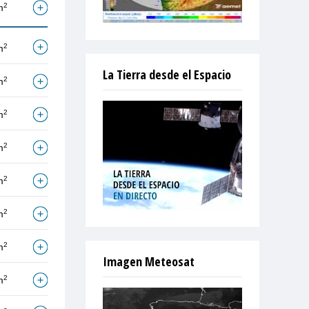
2
m
2
m
La Tierra desde el Espacio
2
m
2
m
2
m
2
m
2
m
2
m
Imagen Meteosat
2
m