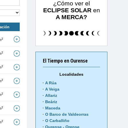
¿Cómo ver el
ECLIPSE SOLAR
en
A MERCA?
tación
2
m
2
m
El Tiempo en Ourense
2
m
Localidades
2
m
A Rúa
A Veiga
2
m
Allariz
Beáriz
2
Maceda
m
O Barco de Valdeorras
O Carballiño
2
m
Ourense - Orense