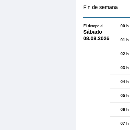
Fin de semana
00 h
El tiempo el
Sábado
08.08.2026
01 h
02 h
03 h
04 h
05 h
06 h
07 h