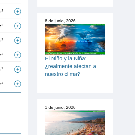
2
m
8 de junio, 2026
2
m
2
m
2
m
El Niño y la Niña:
¿realmente afectan a
2
m
nuestro clima?
2
m
1 de junio, 2026