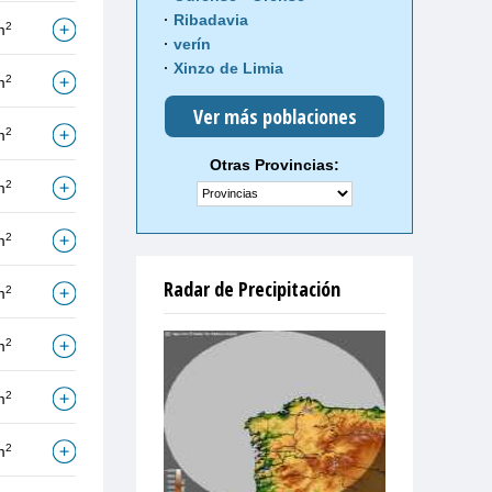
Ribadavia
2
m
verín
Xinzo de Limia
2
m
Ver más poblaciones
2
m
Otras Provincias:
2
m
2
m
Radar de Precipitación
2
m
2
m
2
m
2
m