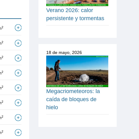
Verano 2026: calor
persistente y tormentas
2
m
2
m
18 de mayo, 2026
2
m
2
m
2
m
Megacriometeoros: la
caída de bloques de
2
m
hielo
2
m
2
m