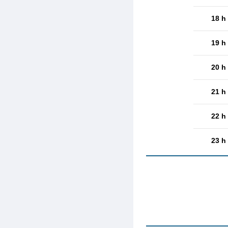
18 h
19 h
20 h
21 h
22 h
23 h