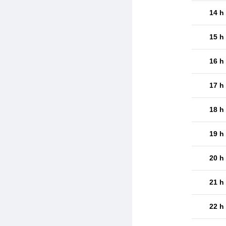
14 h
15 h
16 h
17 h
18 h
19 h
20 h
21 h
22 h