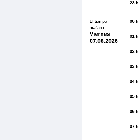
23 h
00 h
El tiempo
mañana
Viernes
01 h
07.08.2026
02 h
03 h
04 h
05 h
06 h
07 h