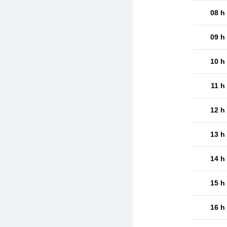
08 h
09 h
10 h
11 h
12 h
13 h
14 h
15 h
16 h