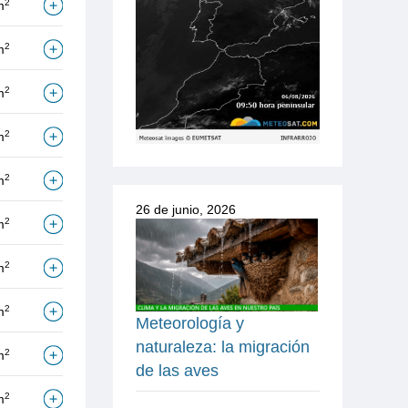
2
m
2
m
2
m
2
m
2
m
26 de junio, 2026
2
m
2
m
2
m
Meteorología y
naturaleza: la migración
2
m
de las aves
2
m