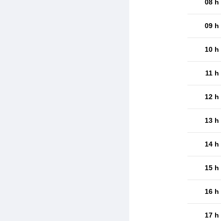
08 h
09 h
10 h
11 h
12 h
13 h
14 h
15 h
16 h
17 h