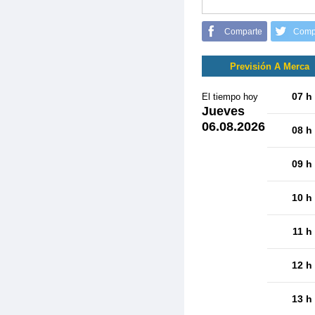
Comparte
Comp
Previsión A Merca
07 h
El tiempo hoy
Jueves
06.08.2026
08 h
09 h
10 h
11 h
12 h
13 h