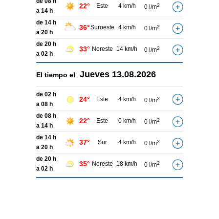
de 08 h
22°
Este
4 km/h
2
0 l/m
a 14 h
de 14 h
36°
Suroeste
4 km/h
2
0 l/m
a 20 h
de 20 h
33°
Noreste
14 km/h
2
0 l/m
a 02 h
Jueves
13.08.2026
El tiempo el
de 02 h
24°
Este
4 km/h
2
0 l/m
a 08 h
de 08 h
22°
Este
0 km/h
2
0 l/m
a 14 h
de 14 h
37°
Sur
4 km/h
2
0 l/m
a 20 h
de 20 h
35°
Noreste
18 km/h
2
0 l/m
a 02 h