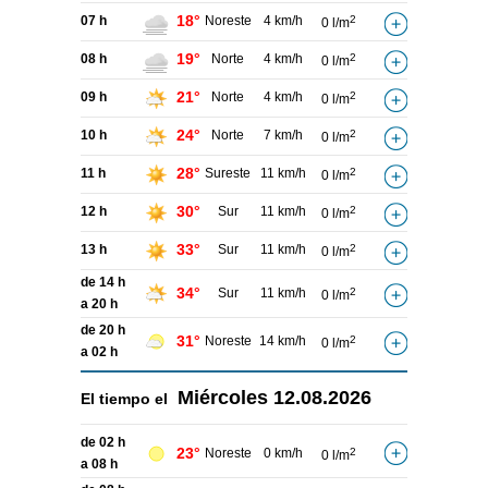
18°
07 h
Noreste
4 km/h
2
0 l/m
19°
08 h
Norte
4 km/h
2
0 l/m
21°
09 h
Norte
4 km/h
2
0 l/m
24°
10 h
Norte
7 km/h
2
0 l/m
28°
11 h
Sureste
11 km/h
2
0 l/m
30°
12 h
Sur
11 km/h
2
0 l/m
33°
13 h
Sur
11 km/h
2
0 l/m
de 14 h
34°
Sur
11 km/h
2
0 l/m
a 20 h
de 20 h
31°
Noreste
14 km/h
2
0 l/m
a 02 h
Miércoles
12.08.2026
El tiempo el
de 02 h
23°
Noreste
0 km/h
2
0 l/m
a 08 h