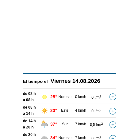
Viernes
14.08.2026
El tiempo el
de 02 h
25°
Noreste
0 km/h
2
0 l/m
a 08 h
de 08 h
23°
Este
4 km/h
2
0 l/m
a 14 h
de 14 h
37°
Sur
7 km/h
2
0,5 l/m
a 20 h
de 20 h
34°
Noreste
7 km/h
2
0 l/m