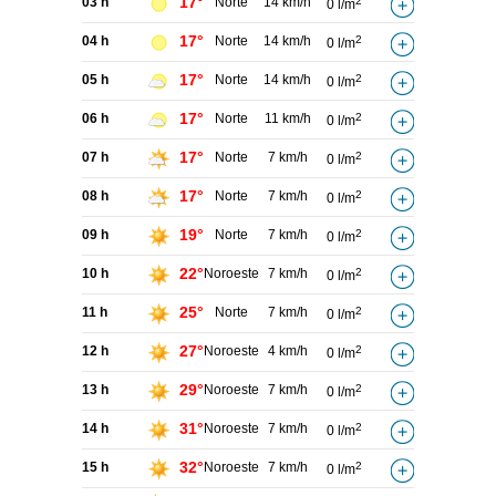
17°
03 h
Norte
14 km/h
2
0 l/m
17°
04 h
Norte
14 km/h
2
0 l/m
17°
05 h
Norte
14 km/h
2
0 l/m
17°
06 h
Norte
11 km/h
2
0 l/m
17°
07 h
Norte
7 km/h
2
0 l/m
17°
08 h
Norte
7 km/h
2
0 l/m
19°
09 h
Norte
7 km/h
2
0 l/m
22°
10 h
Noroeste
7 km/h
2
0 l/m
25°
11 h
Norte
7 km/h
2
0 l/m
27°
12 h
Noroeste
4 km/h
2
0 l/m
29°
13 h
Noroeste
7 km/h
2
0 l/m
31°
14 h
Noroeste
7 km/h
2
0 l/m
32°
15 h
Noroeste
7 km/h
2
0 l/m