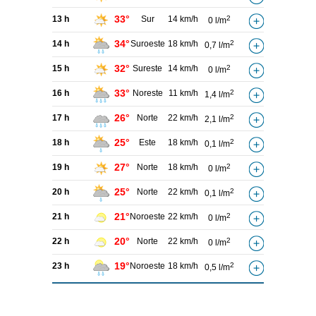
33°
13 h
Sur
14 km/h
2
0 l/m
34°
14 h
Suroeste
18 km/h
2
0,7 l/m
32°
15 h
Sureste
14 km/h
2
0 l/m
33°
16 h
Noreste
11 km/h
2
1,4 l/m
26°
17 h
Norte
22 km/h
2
2,1 l/m
25°
18 h
Este
18 km/h
2
0,1 l/m
27°
19 h
Norte
18 km/h
2
0 l/m
25°
20 h
Norte
22 km/h
2
0,1 l/m
21°
21 h
Noroeste
22 km/h
2
0 l/m
20°
22 h
Norte
22 km/h
2
0 l/m
19°
23 h
Noroeste
18 km/h
2
0,5 l/m