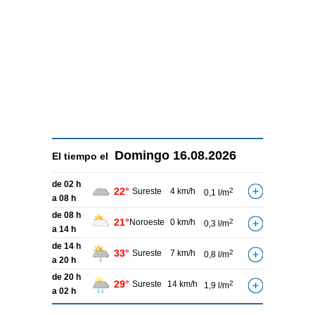
Domingo
16.08.2026
El tiempo el
de 02 h
22°
Sureste
4 km/h
2
0,1 l/m
a 08 h
de 08 h
21°
Noroeste
0 km/h
2
0,3 l/m
a 14 h
de 14 h
33°
Sureste
7 km/h
2
0,8 l/m
a 20 h
de 20 h
29°
Sureste
14 km/h
2
1,9 l/m
a 02 h