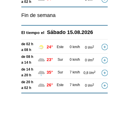
a 02 h
Fin de semana
Sábado
15.08.2026
El tiempo el
de 02 h
24°
Este
0 km/h
2
0 l/m
a 08 h
de 08 h
23°
Sur
0 km/h
2
0 l/m
a 14 h
de 14 h
35°
Sur
7 km/h
2
0,8 l/m
a 20 h
de 20 h
26°
Este
7 km/h
2
0 l/m
a 02 h