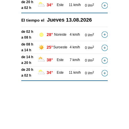
de 20 h
34°
Este
11 km/h
2
0 l/m
a 02 h
Jueves
13.08.2026
El tiempo el
de 02 h
28°
Noreste
4 km/h
2
0 l/m
a 08 h
de 08 h
25°
Suroeste
4 km/h
2
0 l/m
a 14 h
de 14 h
38°
Este
7 km/h
2
0 l/m
a 20 h
de 20 h
34°
Este
11 km/h
2
0 l/m
a 02 h