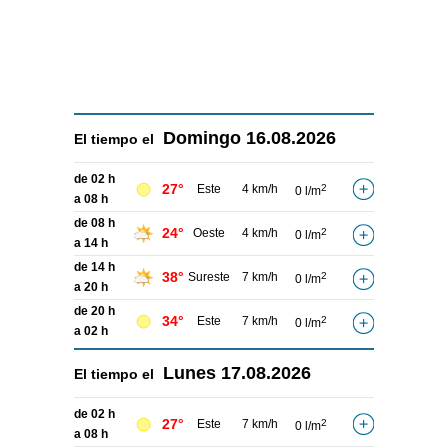
Domingo
16.08.2026
El tiempo el
de 02 h
27°
Este
4 km/h
2
0 l/m
a 08 h
de 08 h
24°
Oeste
4 km/h
2
0 l/m
a 14 h
de 14 h
38°
Sureste
7 km/h
2
0 l/m
a 20 h
de 20 h
34°
Este
7 km/h
2
0 l/m
a 02 h
Lunes
17.08.2026
El tiempo el
de 02 h
27°
Este
7 km/h
2
0 l/m
a 08 h