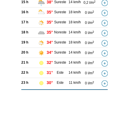
38°
15 h
Sureste
14 km/h
2
0,2 l/m
35°
16 h
Sureste
18 km/h
2
0 l/m
35°
17 h
Sureste
18 km/h
2
0 l/m
35°
18 h
Noreste
14 km/h
2
0 l/m
34°
19 h
Sureste
18 km/h
2
0 l/m
34°
20 h
Sureste
14 km/h
2
0 l/m
32°
21 h
Sureste
14 km/h
2
0 l/m
31°
22 h
Este
14 km/h
2
0 l/m
30°
23 h
Este
11 km/h
2
0 l/m