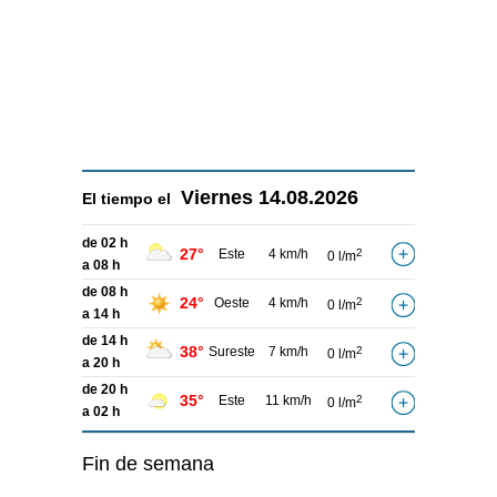
Viernes
14.08.2026
El tiempo el
de 02 h
27°
Este
4 km/h
2
0 l/m
a 08 h
de 08 h
24°
Oeste
4 km/h
2
0 l/m
a 14 h
de 14 h
38°
Sureste
7 km/h
2
0 l/m
a 20 h
de 20 h
35°
Este
11 km/h
2
0 l/m
a 02 h
Fin de semana