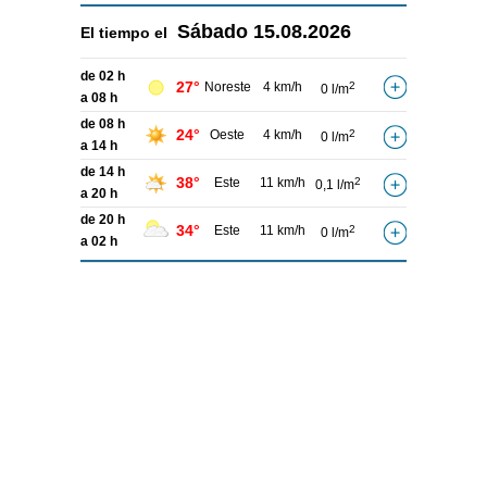
Sábado
15.08.2026
El tiempo el
de 02 h
27°
Noreste
4 km/h
2
0 l/m
a 08 h
de 08 h
24°
Oeste
4 km/h
2
0 l/m
a 14 h
de 14 h
38°
Este
11 km/h
2
0,1 l/m
a 20 h
de 20 h
34°
Este
11 km/h
2
0 l/m
a 02 h