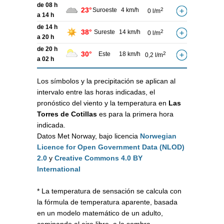
de 08 h
23°
Suroeste
4 km/h
2
0 l/m
a 14 h
de 14 h
38°
Sureste
14 km/h
2
0 l/m
a 20 h
de 20 h
30°
Este
18 km/h
2
0,2 l/m
a 02 h
Los símbolos y la precipitación se aplican al
intervalo entre las horas indicadas, el
pronóstico del viento y la temperatura en
Las
Torres de Cotillas
es para la primera hora
indicada.
Datos Met Norway, bajo licencia
Norwegian
Licence for Open Government Data (NLOD)
2.0
y
Creative Commons 4.0 BY
International
* La temperatura de sensación se calcula con
la fórmula de temperatura aparente, basada
en un modelo matemático de un adulto,