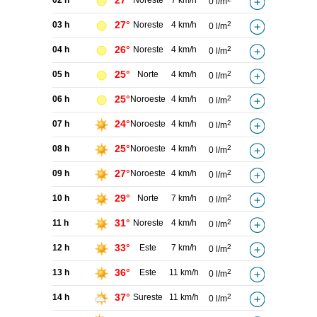
27°
02 h
Noreste
7 km/h
0 l/m
27°
03 h
Noreste
4 km/h
2
0 l/m
26°
04 h
Noreste
4 km/h
2
0 l/m
25°
05 h
Norte
4 km/h
2
0 l/m
25°
06 h
Noroeste
4 km/h
2
0 l/m
24°
07 h
Noroeste
4 km/h
2
0 l/m
25°
08 h
Noroeste
4 km/h
2
0 l/m
27°
09 h
Noroeste
4 km/h
2
0 l/m
29°
10 h
Norte
7 km/h
2
0 l/m
31°
11 h
Noreste
4 km/h
2
0 l/m
33°
12 h
Este
7 km/h
2
0 l/m
36°
13 h
Este
11 km/h
2
0 l/m
37°
14 h
Sureste
11 km/h
2
0 l/m