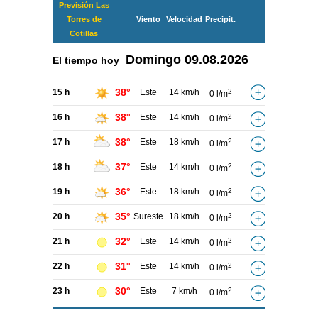
Previsión Las
Torres de
Viento
Velocidad
Precipit.
Cotillas
Domingo
09.08.2026
El tiempo hoy
38°
15 h
Este
14 km/h
2
0 l/m
38°
16 h
Este
14 km/h
2
0 l/m
38°
17 h
Este
18 km/h
2
0 l/m
37°
18 h
Este
14 km/h
2
0 l/m
36°
19 h
Este
18 km/h
2
0 l/m
35°
20 h
Sureste
18 km/h
2
0 l/m
32°
21 h
Este
14 km/h
2
0 l/m
31°
22 h
Este
14 km/h
2
0 l/m
30°
23 h
Este
7 km/h
2
0 l/m