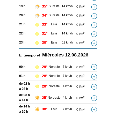
35°
19 h
Sureste
14 km/h
2
0 l/m
34°
20 h
Sureste
14 km/h
2
0 l/m
33°
21 h
Este
14 km/h
2
0 l/m
31°
22 h
Este
14 km/h
2
0 l/m
30°
23 h
Este
11 km/h
2
0 l/m
Miércoles
12.08.2026
El tiempo el
29°
00 h
Noreste
7 km/h
2
0 l/m
28°
01 h
Noreste
7 km/h
2
0 l/m
de 02 h
28°
Noreste
4 km/h
2
0 l/m
a 08 h
de 08 h
25°
Noroeste
4 km/h
2
0 l/m
a 14 h
de 14 h
38°
Este
7 km/h
2
0 l/m
a 20 h