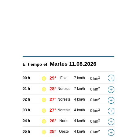
Martes
11.08.2026
El tiempo el
29°
00 h
Este
7 km/h
2
0 l/m
28°
01 h
Noreste
7 km/h
2
0 l/m
27°
02 h
Noreste
4 km/h
2
0 l/m
27°
03 h
Noreste
4 km/h
2
0 l/m
26°
04 h
Norte
4 km/h
2
0 l/m
25°
05 h
Oeste
4 km/h
2
0 l/m