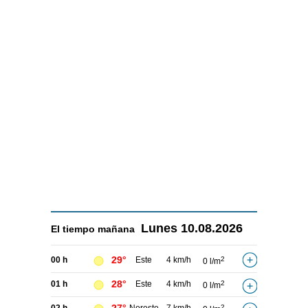
Lunes
10.08.2026
El tiempo
mañana
29°
00 h
Este
4 km/h
2
0 l/m
28°
01 h
Este
4 km/h
2
0 l/m
2