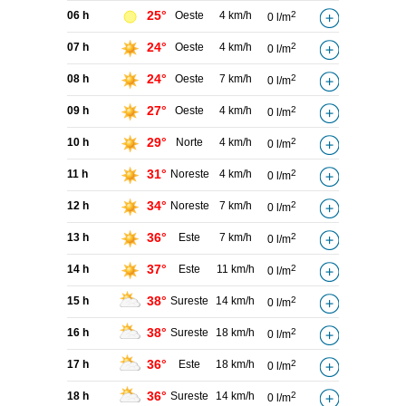
25°
06 h
Oeste
4 km/h
2
0 l/m
24°
07 h
Oeste
4 km/h
2
0 l/m
24°
08 h
Oeste
7 km/h
2
0 l/m
27°
09 h
Oeste
4 km/h
2
0 l/m
29°
10 h
Norte
4 km/h
2
0 l/m
31°
11 h
Noreste
4 km/h
2
0 l/m
34°
12 h
Noreste
7 km/h
2
0 l/m
36°
13 h
Este
7 km/h
2
0 l/m
37°
14 h
Este
11 km/h
2
0 l/m
38°
15 h
Sureste
14 km/h
2
0 l/m
38°
16 h
Sureste
18 km/h
2
0 l/m
36°
17 h
Este
18 km/h
2
0 l/m
36°
18 h
Sureste
14 km/h
2
0 l/m