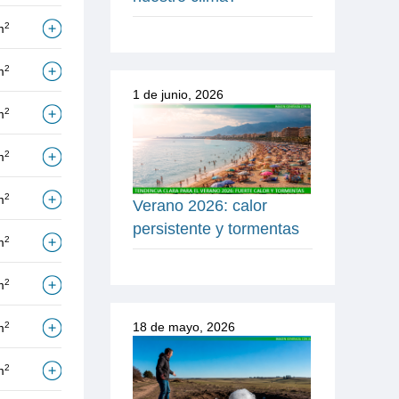
2
m
2
m
1 de junio, 2026
2
m
2
m
2
m
Verano 2026: calor
persistente y tormentas
2
m
2
m
18 de mayo, 2026
2
m
2
m