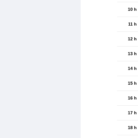
10 h
11 h
12 h
13 h
14 h
15 h
16 h
17 h
18 h