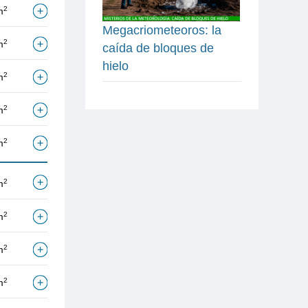
2
m
Megacriometeoros: la
2
m
caída de bloques de
hielo
2
m
2
m
2
m
2
m
2
m
2
m
2
m