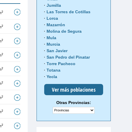
Jumilla
Las Torres de Cotillas
2
m
Lorca
Mazarrón
2
m
Molina de Segura
Mula
2
m
Murcia
San Javier
2
m
San Pedro del Pinatar
Torre Pacheco
2
m
Totana
Yecla
2
m
Ver más poblaciones
2
m
Otras Provincias:
2
m
2
m