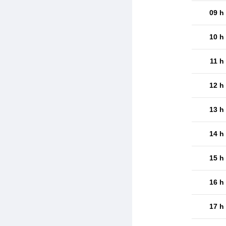
09 h
10 h
11 h
12 h
13 h
14 h
15 h
16 h
17 h