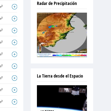
Radar de Precipitación
2
m
2
m
2
m
2
m
2
m
2
m
La Tierra desde el Espacio
2
m
2
m
2
m