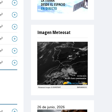
2
m
2
m
2
m
Imagen Meteosat
2
m
2
m
2
m
26 de junio, 2026
2