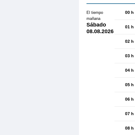
00 h
El tiempo
mañana
Sábado
01 h
08.08.2026
02 h
03 h
04 h
05 h
06 h
07 h
08 h