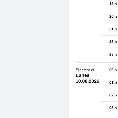
19 h
20 h
21 h
22 h
23 h
00 h
El tiempo el
Lunes
10.08.2026
01 h
02 h
03 h