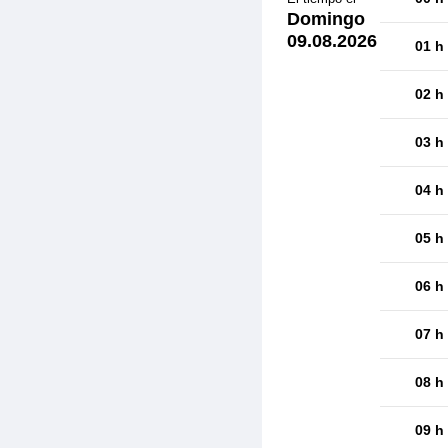
Domingo
09.08.2026
01 h
02 h
03 h
04 h
05 h
06 h
07 h
08 h
09 h