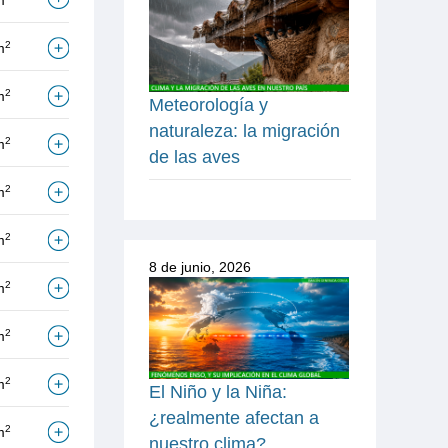
m
2
m
2
m
Meteorología y
naturaleza: la migración
2
m
de las aves
2
m
2
m
8 de junio, 2026
2
m
2
m
2
m
El Niño y la Niña:
¿realmente afectan a
2
m
nuestro clima?