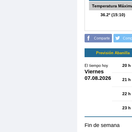
Temperatura Máxim
36.2º (15:10)
Comparte
Comp
Previsión Abanilla
20 h
El tiempo hoy
Viernes
07.08.2026
21 h
22 h
23 h
Fin de semana