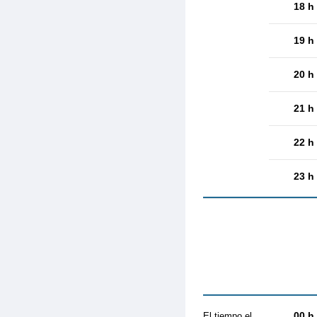
18 h
19 h
20 h
21 h
22 h
23 h
00 h
El tiempo el