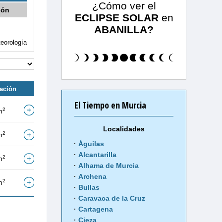
¿Cómo ver el
ión
ECLIPSE SOLAR
en
ABANILLA?
eorología
tación
El Tiempo en Murcia
2
m
Localidades
2
m
Águilas
Alcantarilla
2
m
Alhama de Murcia
Archena
2
m
Bullas
Caravaca de la Cruz
Cartagena
Cieza