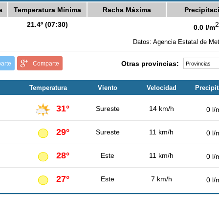
a
Temperatura Mínima
Racha Máxima
Precipitac
21.4º (07:30)
2
0.0 l/m
Datos: Agencia Estatal de Met
Otras provincias:
arte
Comparte
Temperatura
Viento
Velocidad
Precipi
31°
Sureste
14 km/h
0 l/
29°
Sureste
11 km/h
0 l/
28°
Este
11 km/h
0 l/
27°
Este
7 km/h
0 l/