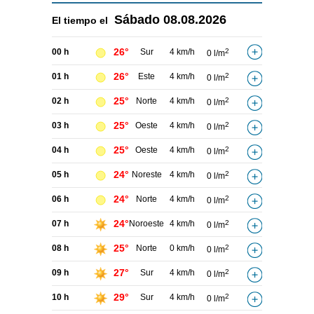
Sábado
08.08.2026
El tiempo el
26°
00 h
Sur
4 km/h
2
0 l/m
26°
01 h
Este
4 km/h
2
0 l/m
25°
02 h
Norte
4 km/h
2
0 l/m
25°
03 h
Oeste
4 km/h
2
0 l/m
25°
04 h
Oeste
4 km/h
2
0 l/m
24°
05 h
Noreste
4 km/h
2
0 l/m
24°
06 h
Norte
4 km/h
2
0 l/m
24°
07 h
Noroeste
4 km/h
2
0 l/m
25°
08 h
Norte
0 km/h
2
0 l/m
27°
09 h
Sur
4 km/h
2
0 l/m
29°
10 h
Sur
4 km/h
2
0 l/m