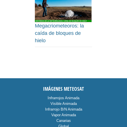
Megacriometeoros: la
caída de bloques de
hielo
IMÁGENES METEOSAT
Infrarrojos Animada
Visible Animada
Infrarrojo B/N Animada
Vapor Animada
Canarias
Global