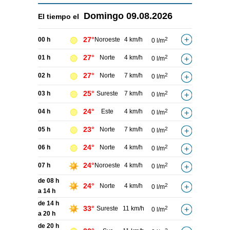
Domingo
09.08.2026
El tiempo el
27°
00 h
Noroeste
4 km/h
2
0 l/m
27°
01 h
Norte
4 km/h
2
0 l/m
27°
02 h
Norte
7 km/h
2
0 l/m
25°
03 h
Sureste
7 km/h
2
0 l/m
24°
04 h
Este
4 km/h
2
0 l/m
23°
05 h
Norte
7 km/h
2
0 l/m
24°
06 h
Norte
4 km/h
2
0 l/m
24°
07 h
Noroeste
4 km/h
2
0 l/m
de 08 h
24°
Norte
4 km/h
2
0 l/m
a 14 h
de 14 h
33°
Sureste
11 km/h
2
0 l/m
a 20 h
de 20 h