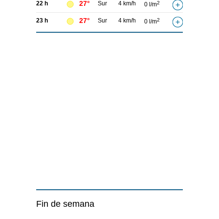
27°
22 h
Sur
4 km/h
2
0 l/m
27°
23 h
Sur
4 km/h
2
0 l/m
Fin de semana