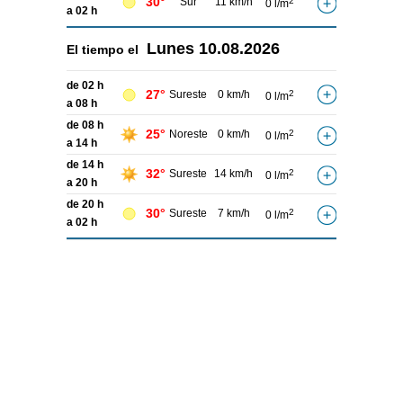
30°
Sur
11 km/h
2
0 l/m
a 02 h
Lunes
10.08.2026
El tiempo el
de 02 h
27°
Sureste
0 km/h
2
0 l/m
a 08 h
de 08 h
25°
Noreste
0 km/h
2
0 l/m
a 14 h
de 14 h
32°
Sureste
14 km/h
2
0 l/m
a 20 h
de 20 h
30°
Sureste
7 km/h
2
0 l/m
a 02 h