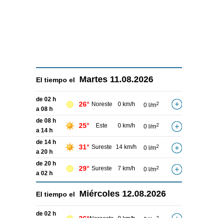
Martes
11.08.2026
El tiempo el
de 02 h
26°
Noreste
0 km/h
2
0 l/m
a 08 h
de 08 h
25°
Este
0 km/h
2
0 l/m
a 14 h
de 14 h
31°
Sureste
14 km/h
2
0 l/m
a 20 h
de 20 h
29°
Sureste
7 km/h
2
0 l/m
a 02 h
Miércoles
12.08.2026
El tiempo el
de 02 h
2