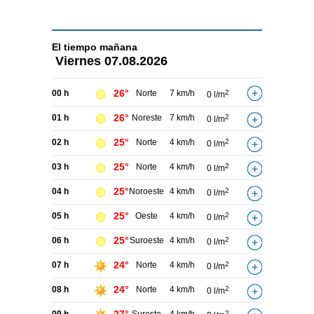
El tiempo
mañana
Viernes
07.08.2026
26°
00 h
Norte
7 km/h
2
0 l/m
26°
01 h
Noreste
7 km/h
2
0 l/m
25°
02 h
Norte
4 km/h
2
0 l/m
25°
03 h
Norte
4 km/h
2
0 l/m
25°
04 h
Noroeste
4 km/h
2
0 l/m
25°
05 h
Oeste
4 km/h
2
0 l/m
25°
06 h
Suroeste
4 km/h
2
0 l/m
24°
07 h
Norte
4 km/h
2
0 l/m
24°
08 h
Norte
4 km/h
2
0 l/m
2