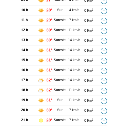
27°
09 h
Sureste
4 km/h
0 l/m
28°
10 h
Sur
4 km/h
2
0 l/m
29°
11 h
Sureste
7 km/h
2
0 l/m
30°
12 h
Sureste
11 km/h
2
0 l/m
30°
13 h
Sureste
14 km/h
2
0 l/m
31°
14 h
Sureste
14 km/h
2
0 l/m
31°
15 h
Sureste
14 km/h
2
0 l/m
31°
16 h
Sureste
14 km/h
2
0 l/m
32°
17 h
Sureste
14 km/h
2
0 l/m
32°
18 h
Sureste
11 km/h
2
0 l/m
31°
19 h
Sur
11 km/h
2
0 l/m
30°
20 h
Sur
7 km/h
2
0 l/m
28°
21 h
Sureste
7 km/h
2
0 l/m