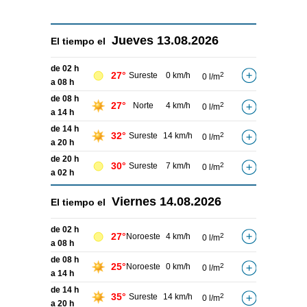
Jueves
13.08.2026
El tiempo el
de 02 h
27°
Sureste
0 km/h
2
0 l/m
a 08 h
de 08 h
27°
Norte
4 km/h
2
0 l/m
a 14 h
de 14 h
32°
Sureste
14 km/h
2
0 l/m
a 20 h
de 20 h
30°
Sureste
7 km/h
2
0 l/m
a 02 h
Viernes
14.08.2026
El tiempo el
de 02 h
27°
Noroeste
4 km/h
2
0 l/m
a 08 h
de 08 h
25°
Noroeste
0 km/h
2
0 l/m
a 14 h
de 14 h
35°
Sureste
14 km/h
2
0 l/m
a 20 h