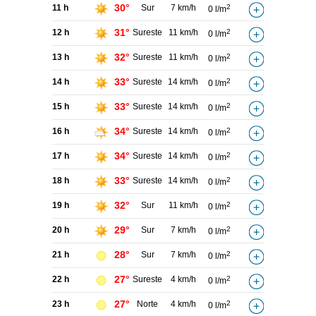
30°
11 h
Sur
7 km/h
2
0 l/m
31°
12 h
Sureste
11 km/h
2
0 l/m
32°
13 h
Sureste
11 km/h
2
0 l/m
33°
14 h
Sureste
14 km/h
2
0 l/m
33°
15 h
Sureste
14 km/h
2
0 l/m
34°
16 h
Sureste
14 km/h
2
0 l/m
34°
17 h
Sureste
14 km/h
2
0 l/m
33°
18 h
Sureste
14 km/h
2
0 l/m
32°
19 h
Sur
11 km/h
2
0 l/m
29°
20 h
Sur
7 km/h
2
0 l/m
28°
21 h
Sur
7 km/h
2
0 l/m
27°
22 h
Sureste
4 km/h
2
0 l/m
27°
23 h
Norte
4 km/h
2
0 l/m