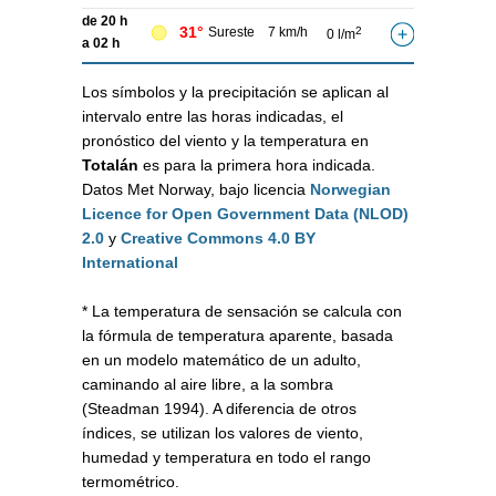
de 20 h
31°
Sureste
7 km/h
2
0 l/m
a 02 h
Los símbolos y la precipitación se aplican al
intervalo entre las horas indicadas, el
pronóstico del viento y la temperatura en
Totalán
es para la primera hora indicada.
Datos Met Norway, bajo licencia
Norwegian
Licence for Open Government Data (NLOD)
2.0
y
Creative Commons 4.0 BY
International
* La temperatura de sensación se calcula con
la fórmula de temperatura aparente, basada
en un modelo matemático de un adulto,
caminando al aire libre, a la sombra
(Steadman 1994). A diferencia de otros
índices, se utilizan los valores de viento,
humedad y temperatura en todo el rango
termométrico.