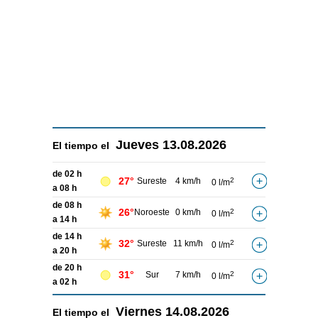
Jueves
13.08.2026
El tiempo el
de 02 h
27°
Sureste
4 km/h
2
0 l/m
a 08 h
de 08 h
26°
Noroeste
0 km/h
2
0 l/m
a 14 h
de 14 h
32°
Sureste
11 km/h
2
0 l/m
a 20 h
de 20 h
31°
Sur
7 km/h
2
0 l/m
a 02 h
Viernes
14.08.2026
El tiempo el