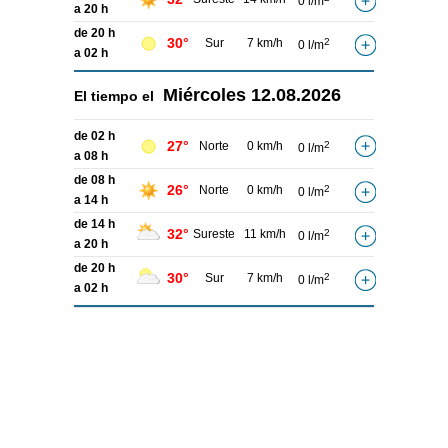
0 l/m
a 20 h
de 20 h
30°
Sur
7 km/h
2
0 l/m
a 02 h
Miércoles
12.08.2026
El tiempo el
de 02 h
27°
Norte
0 km/h
2
0 l/m
a 08 h
de 08 h
26°
Norte
0 km/h
2
0 l/m
a 14 h
de 14 h
32°
Sureste
11 km/h
2
0 l/m
a 20 h
de 20 h
30°
Sur
7 km/h
2
0 l/m
a 02 h