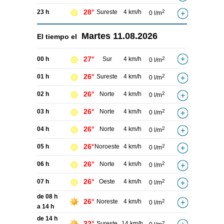
28°
23 h
Sureste
4 km/h
2
0 l/m
Martes
11.08.2026
El tiempo el
27°
00 h
Sur
4 km/h
2
0 l/m
26°
01 h
Sureste
4 km/h
2
0 l/m
26°
02 h
Norte
4 km/h
2
0 l/m
26°
03 h
Norte
4 km/h
2
0 l/m
26°
04 h
Norte
4 km/h
2
0 l/m
26°
05 h
Noroeste
4 km/h
2
0 l/m
26°
06 h
Norte
4 km/h
2
0 l/m
26°
07 h
Oeste
4 km/h
2
0 l/m
de 08 h
26°
Noreste
4 km/h
2
0 l/m
a 14 h
de 14 h
32°
Sureste
14 km/h
2