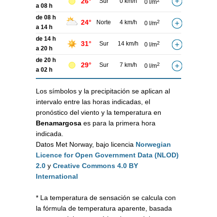
26°
Sur
0 km/h
2
0 l/m
a 08 h
de 08 h
24°
Norte
4 km/h
2
0 l/m
a 14 h
de 14 h
31°
Sur
14 km/h
2
0 l/m
a 20 h
de 20 h
29°
Sur
7 km/h
2
0 l/m
a 02 h
Los símbolos y la precipitación se aplican al
intervalo entre las horas indicadas, el
pronóstico del viento y la temperatura en
Benamargosa
es para la primera hora
indicada.
Datos Met Norway, bajo licencia
Norwegian
Licence for Open Government Data (NLOD)
2.0
y
Creative Commons 4.0 BY
International
* La temperatura de sensación se calcula con
la fórmula de temperatura aparente, basada