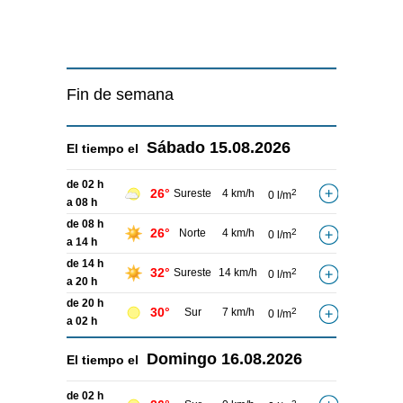
Fin de semana
Sábado
15.08.2026
El tiempo el
de 02 h
26°
Sureste
4 km/h
2
0 l/m
a 08 h
de 08 h
26°
Norte
4 km/h
2
0 l/m
a 14 h
de 14 h
32°
Sureste
14 km/h
2
0 l/m
a 20 h
de 20 h
30°
Sur
7 km/h
2
0 l/m
a 02 h
Domingo
16.08.2026
El tiempo el
de 02 h