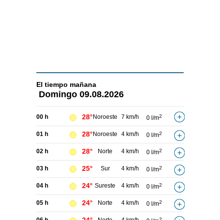
El tiempo
mañana
Domingo
09.08.2026
28°
00 h
Noroeste
7 km/h
2
0 l/m
28°
01 h
Noroeste
4 km/h
2
0 l/m
28°
02 h
Norte
4 km/h
2
0 l/m
25°
03 h
Sur
4 km/h
2
0 l/m
24°
04 h
Sureste
4 km/h
2
0 l/m
24°
05 h
Norte
4 km/h
2
0 l/m
2