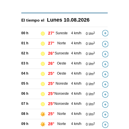
Lunes
10.08.2026
El tiempo el
27°
00 h
Sureste
4 km/h
2
0 l/m
27°
01 h
Norte
4 km/h
2
0 l/m
26°
02 h
Suroeste
4 km/h
2
0 l/m
26°
03 h
Oeste
4 km/h
2
0 l/m
25°
04 h
Oeste
4 km/h
2
0 l/m
25°
05 h
Noreste
4 km/h
2
0 l/m
25°
06 h
Noroeste
4 km/h
2
0 l/m
25°
07 h
Noroeste
4 km/h
2
0 l/m
25°
08 h
Norte
4 km/h
2
0 l/m
28°
09 h
Norte
4 km/h
2
0 l/m