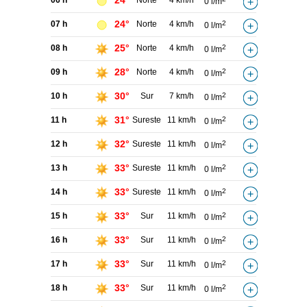
24°
06 h
Norte
4 km/h
0 l/m
24°
07 h
Norte
4 km/h
2
0 l/m
25°
08 h
Norte
4 km/h
2
0 l/m
28°
09 h
Norte
4 km/h
2
0 l/m
30°
10 h
Sur
7 km/h
2
0 l/m
31°
11 h
Sureste
11 km/h
2
0 l/m
32°
12 h
Sureste
11 km/h
2
0 l/m
33°
13 h
Sureste
11 km/h
2
0 l/m
33°
14 h
Sureste
11 km/h
2
0 l/m
33°
15 h
Sur
11 km/h
2
0 l/m
33°
16 h
Sur
11 km/h
2
0 l/m
33°
17 h
Sur
11 km/h
2
0 l/m
33°
18 h
Sur
11 km/h
2
0 l/m