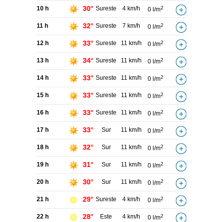
30°
10 h
Sureste
4 km/h
2
0 l/m
32°
11 h
Sureste
7 km/h
2
0 l/m
33°
12 h
Sureste
11 km/h
2
0 l/m
34°
13 h
Sureste
11 km/h
2
0 l/m
33°
14 h
Sureste
11 km/h
2
0 l/m
33°
15 h
Sureste
11 km/h
2
0 l/m
33°
16 h
Sureste
11 km/h
2
0 l/m
33°
17 h
Sur
11 km/h
2
0 l/m
32°
18 h
Sur
11 km/h
2
0 l/m
31°
19 h
Sur
11 km/h
2
0 l/m
30°
20 h
Sur
11 km/h
2
0 l/m
29°
21 h
Sureste
4 km/h
2
0 l/m
28°
22 h
Este
4 km/h
2
0 l/m