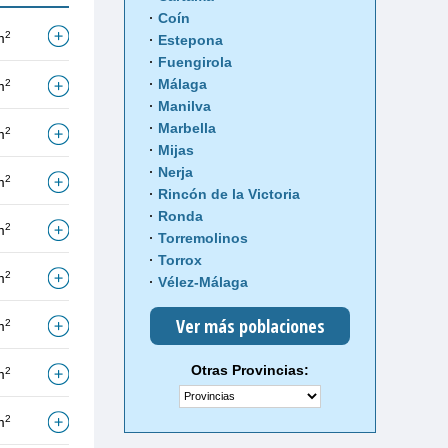
Coín
2
m
Estepona
Fuengirola
Málaga
2
m
Manilva
Marbella
2
m
Mijas
Nerja
2
m
Rincón de la Victoria
Ronda
2
m
Torremolinos
Torrox
2
m
Vélez-Málaga
Ver más poblaciones
2
m
Otras Provincias:
2
m
2
m