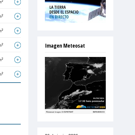
2
m
2
m
2
m
Imagen Meteosat
2
m
2
m
2
m