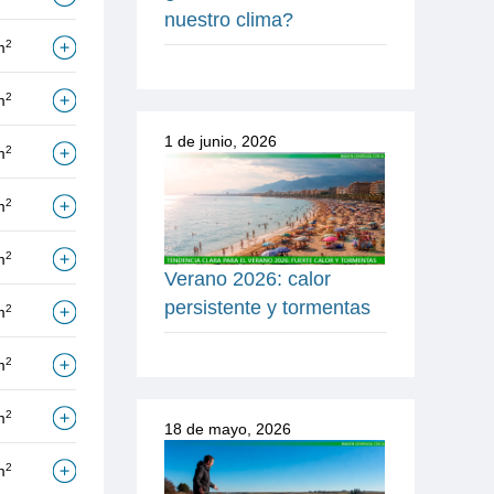
nuestro clima?
2
m
2
m
1 de junio, 2026
2
m
2
m
2
m
Verano 2026: calor
persistente y tormentas
2
m
2
m
2
m
18 de mayo, 2026
2
m