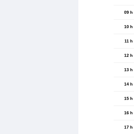
09 h
10 h
11 h
12 h
13 h
14 h
15 h
16 h
17 h