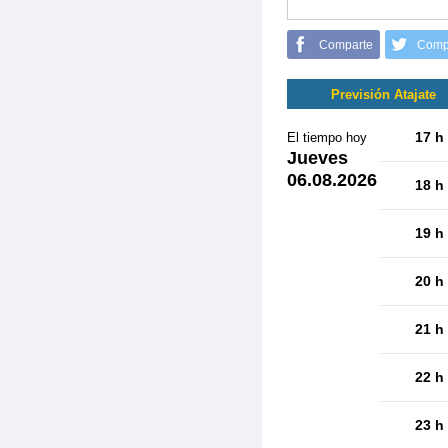
Comparte
Comp
Previsión Atajate
17 h
El tiempo hoy
Jueves
06.08.2026
18 h
19 h
20 h
21 h
22 h
23 h