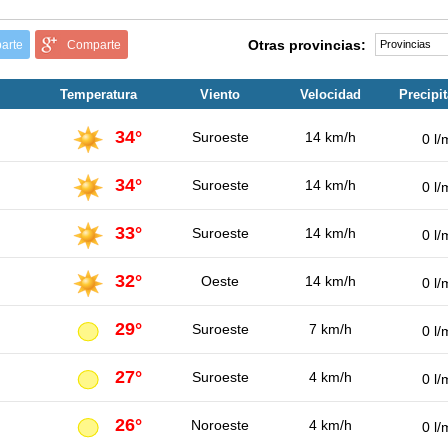
Otras provincias:
arte
Comparte
Temperatura
Viento
Velocidad
Precipi
34°
Suroeste
14 km/h
0 l/
34°
Suroeste
14 km/h
0 l/
33°
Suroeste
14 km/h
0 l/
32°
Oeste
14 km/h
0 l/
29°
Suroeste
7 km/h
0 l/
27°
Suroeste
4 km/h
0 l/
26°
Noroeste
4 km/h
0 l/