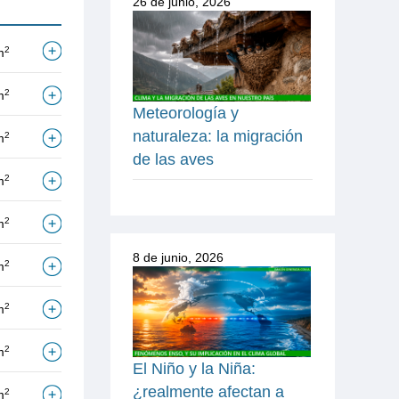
26 de junio, 2026
2
m
2
m
Meteorología y
naturaleza: la migración
2
m
de las aves
2
m
2
m
8 de junio, 2026
2
m
2
m
2
m
El Niño y la Niña:
¿realmente afectan a
2
m