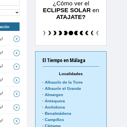
¿Cómo ver el
ECLIPSE SOLAR
en
ATAJATE?
tación
2
m
2
m
El Tiempo en Málaga
2
m
Localidades
2
m
Alhaurín de la Torre
Alhaurín el Grande
2
m
Almargen
Antequera
2
Archidona
m
Benalmádena
Campillos
2
m
Cártama