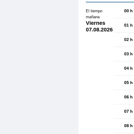
00 h
El tiempo
mañana
Viernes
01 h
07.08.2026
02 h
03 h
04 h
05 h
06 h
07 h
08 h