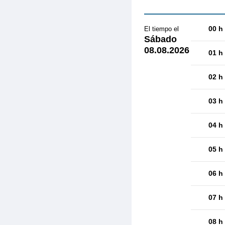
00 h
El tiempo el
Sábado
08.08.2026
01 h
02 h
03 h
04 h
05 h
06 h
07 h
08 h