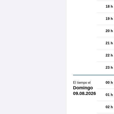
18 h
19 h
20 h
21 h
22 h
23 h
00 h
El tiempo el
Domingo
09.08.2026
01 h
02 h