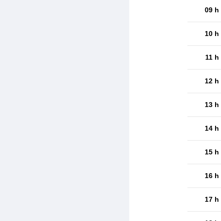
09 h
10 h
11 h
12 h
13 h
14 h
15 h
16 h
17 h