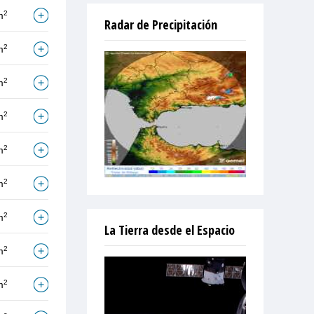
2
m
Radar de Precipitación
2
m
2
m
2
m
2
m
2
m
2
m
La Tierra desde el Espacio
2
m
2
m