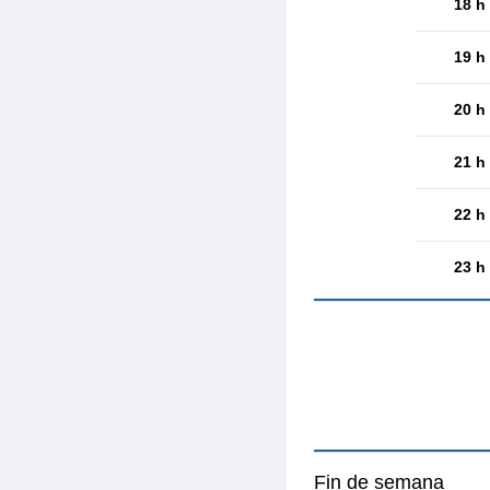
18 h
19 h
20 h
21 h
22 h
23 h
Fin de semana